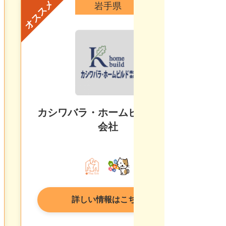
オススメ
オ
岩手県
カシワバラ・ホームビルド株式
会社
詳しい情報はこちら