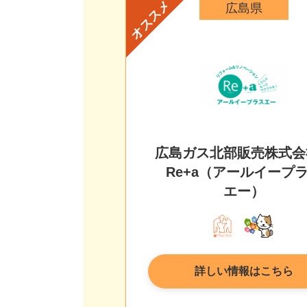
オススメ
県
広島県
ー計画株式会
広島ガス北部販売株式
Re+a（アールイープ
エー）
はこちら
詳しい情報はこちら