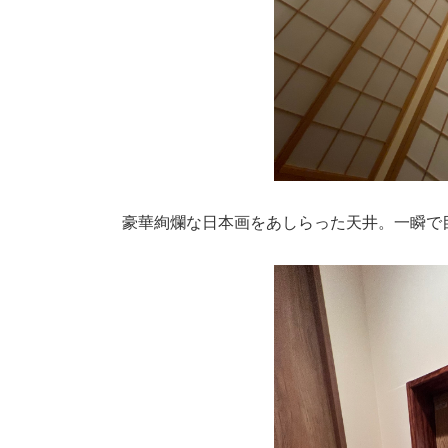
豪華絢爛な日本画をあしらった天井。一瞬で