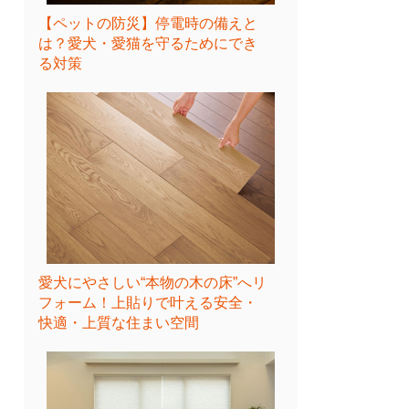
【ペットの防災】停電時の備えと
は？愛犬・愛猫を守るためにでき
る対策
愛犬にやさしい“本物の木の床”へリ
フォーム！上貼りで叶える安全・
快適・上質な住まい空間