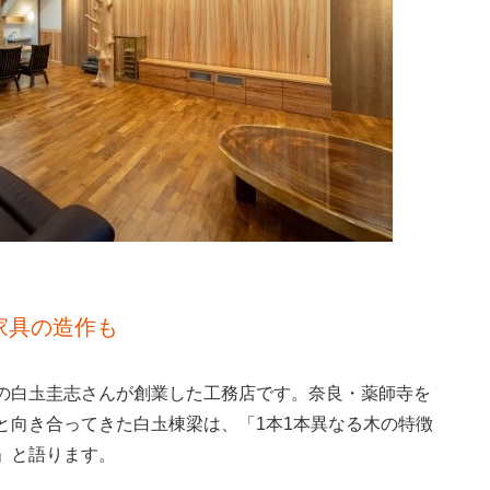
家具の造作も
の白圡圭志さんが創業した工務店です。奈良・薬師寺を
と向き合ってきた白圡棟梁は、「1本1本異なる木の特徴
」と語ります。