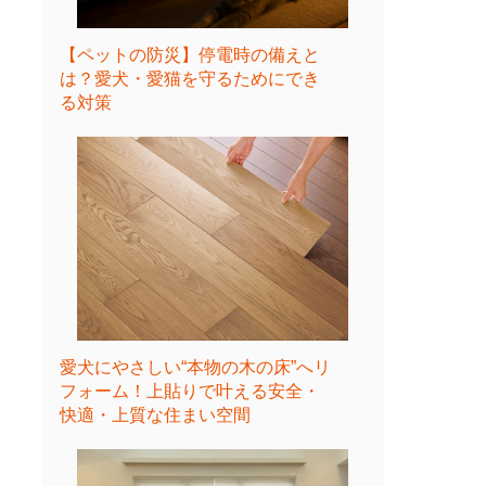
【ペットの防災】停電時の備えと
は？愛犬・愛猫を守るためにでき
る対策
愛犬にやさしい“本物の木の床”へリ
フォーム！上貼りで叶える安全・
快適・上質な住まい空間