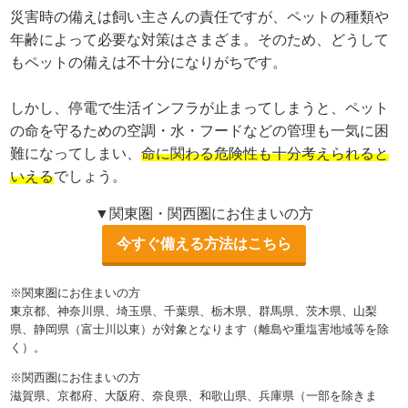
災害時の備えは飼い主さんの責任ですが、ペットの種類や
年齢によって必要な対策はさまざま。そのため、どうして
もペットの備えは不十分になりがちです。
しかし、停電で生活インフラが止まってしまうと、ペット
の命を守るための空調・水・フードなどの管理も一気に困
難になってしまい、
命に関わる危険性も十分考えられると
いえる
でしょう。
▼関東圏・関西圏にお住まいの方
今すぐ備える方法はこちら
※関東圏にお住まいの方
東京都、神奈川県、埼玉県、千葉県、栃木県、群馬県、茨木県、山梨
県、静岡県（富士川以東）が対象となります（離島や重塩害地域等を除
く）。
※関西圏にお住まいの方
滋賀県、京都府、大阪府、奈良県、和歌山県、兵庫県（一部を除きま