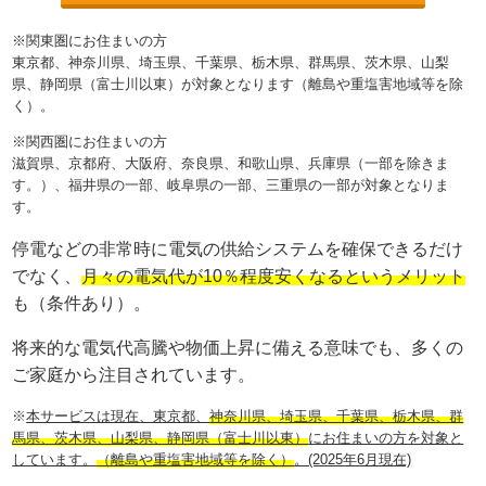
※関東圏にお住まいの方
東京都、神奈川県、埼玉県、千葉県、栃木県、群馬県、茨木県、山梨
県、静岡県（富士川以東）が対象となります（離島や重塩害地域等を除
く）。
※関西圏にお住まいの方
滋賀県、京都府、大阪府、奈良県、和歌山県、兵庫県（一部を除きま
す。）、福井県の一部、岐阜県の一部、三重県の一部が対象となりま
す。
停電などの非常時に電気の供給システムを確保できるだけ
でなく、
月々の電気代が10％程度安くなるというメリット
も（条件あり）。
将来的な電気代高騰や物価上昇に備える意味でも、多くの
ご家庭から注目されています。
※
本サービスは現在、東京都、
神奈川県、埼玉県、千葉県、栃木県、群
馬県、茨木県、山梨県、静岡県（富士川以東）
にお住まいの方を対象と
しています。
（離島や重塩害地域等を除く）
。(2025年6月現在)