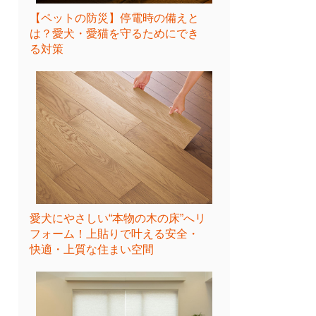
【ペットの防災】停電時の備えと
は？愛犬・愛猫を守るためにでき
る対策
愛犬にやさしい“本物の木の床”へリ
フォーム！上貼りで叶える安全・
快適・上質な住まい空間