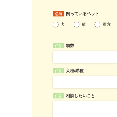
飼っているペット
必須
犬
猫
両方
頭数
任意
犬種/猫種
任意
相談したいこと
任意