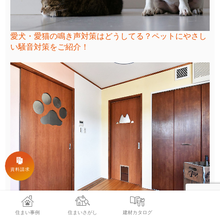
愛犬・愛猫の鳴き声対策はどうしてる？ペットにやさし
い騒音対策をご紹介！
ペットドアのメリット・デメリットとは？覗き穴をつけ
た新しい発想のドアにも注目！
住まい事例
住まいさがし
建材カタログ