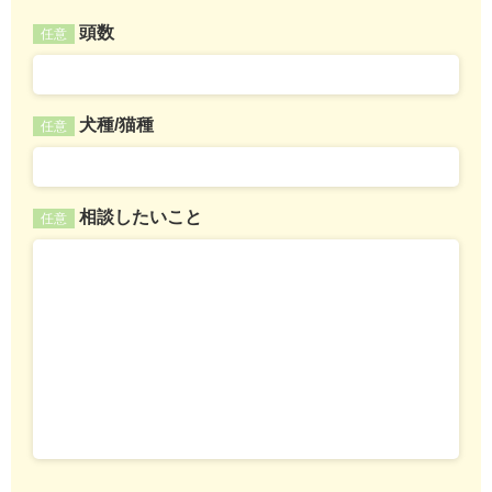
頭数
任意
犬種/猫種
任意
相談したいこと
任意