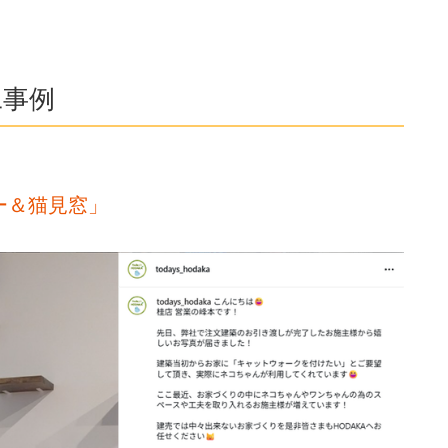
工事例
ー＆猫見窓」