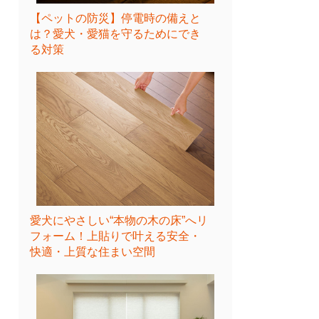
【ペットの防災】停電時の備えと
は？愛犬・愛猫を守るためにでき
る対策
愛犬にやさしい“本物の木の床”へリ
フォーム！上貼りで叶える安全・
快適・上質な住まい空間