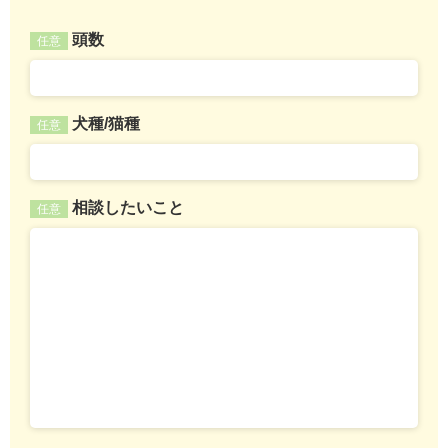
頭数
任意
犬種/猫種
任意
相談したいこと
任意