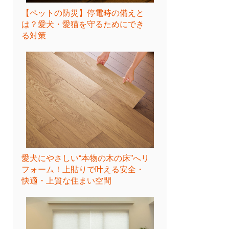
【ペットの防災】停電時の備えと
は？愛犬・愛猫を守るためにでき
る対策
愛犬にやさしい“本物の木の床”へリ
フォーム！上貼りで叶える安全・
快適・上質な住まい空間