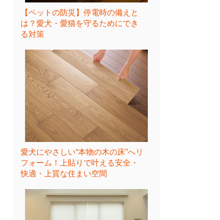
【ペットの防災】停電時の備えと
は？愛犬・愛猫を守るためにでき
る対策
愛犬にやさしい“本物の木の床”へリ
フォーム！上貼りで叶える安全・
快適・上質な住まい空間