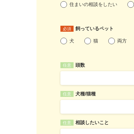
住まいの相談をしたい
飼っているペット
必須
犬
猫
両方
頭数
任意
犬種/猫種
任意
相談したいこと
任意