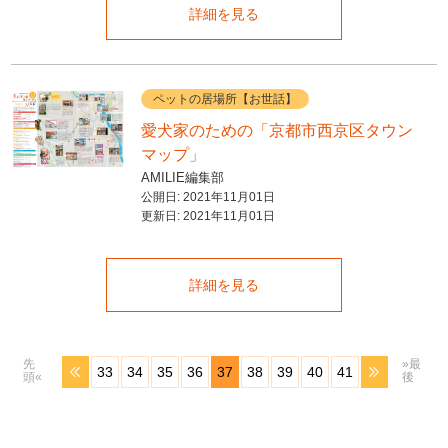
詳細を見る
ペットの居場所【お世話】
愛犬家のための「京都市西京区タウン
マップ」
AMILIE編集部
公開日:
2021年11月01日
更新日:
2021年11月01日
詳細を見る
先
»最
33
34
35
36
37
38
39
40
41
頭«
後