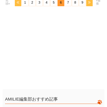
先
»最
1
2
3
4
5
6
7
8
9
頭«
後
AMILIE編集部おすすめ記事