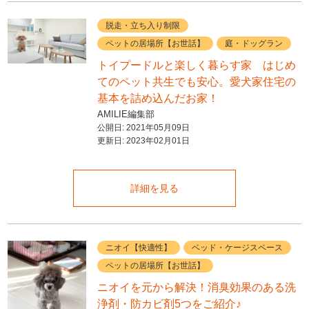
脱走・立ち入り制限
ペットの居場所【お世話】
庭・ドッグラン
トイプードルと楽しく暮らす家 はじめ
てのペット共生でも安心。愛犬家住宅の
基本を詰め込んだお家！
AMILIE編集部
公開日:
2021年05月09日
更新日:
2023年02月01日
詳細を見る
ニオイ【快適性】
ベッド・ケージスペース
ペットの居場所【お世話】
ニオイを元から解決！消臭効果のある洗
浄剤・防カビ剤5つをご紹介♪