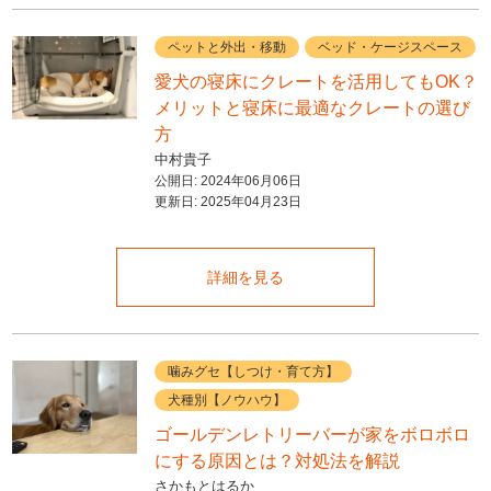
ペットと外出・移動
ベッド・ケージスペース
愛犬の寝床にクレートを活用してもOK？
メリットと寝床に最適なクレートの選び
方
中村貴子
公開日:
2024年06月06日
更新日:
2025年04月23日
詳細を見る
噛みグセ【しつけ・育て方】
犬種別【ノウハウ】
ゴールデンレトリーバーが家をボロボロ
にする原因とは？対処法を解説
さかもとはるか