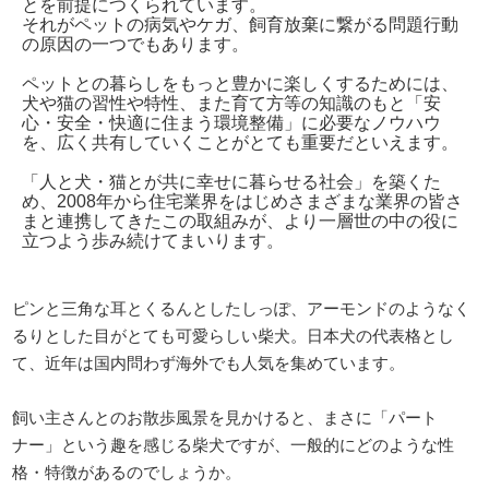
とを前提につくられています。
それがペットの病気やケガ、飼育放棄に繋がる問題行動
の原因の一つでもあります。
ペットとの暮らしをもっと豊かに楽しくするためには、
犬や猫の習性や特性、また育て方等の知識のもと「安
心・安全・快適に住まう環境整備」に必要なノウハウ
を、広く共有していくことがとても重要だといえます。
「人と犬・猫とが共に幸せに暮らせる社会」を築くた
め、2008年から住宅業界をはじめさまざまな業界の皆さ
まと連携してきたこの取組みが、より一層世の中の役に
立つよう歩み続けてまいります。
ピンと三角な耳とくるんとしたしっぽ、アーモンドのようなく
るりとした目がとても可愛らしい柴犬。日本犬の代表格とし
て、近年は国内問わず海外でも人気を集めています。
飼い主さんとのお散歩風景を見かけると、まさに「パート
ナー」という趣を感じる柴犬ですが、一般的にどのような性
格・特徴があるのでしょうか。