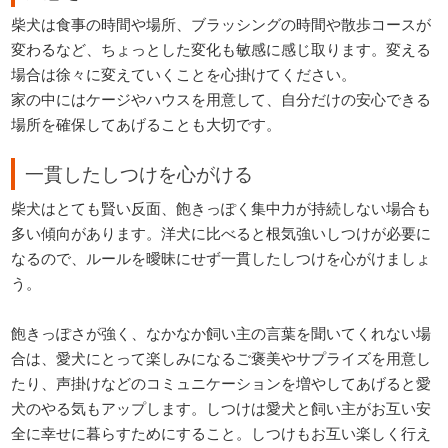
柴犬は食事の時間や場所、ブラッシングの時間や散歩コースが
変わるなど、ちょっとした変化も敏感に感じ取ります。変える
場合は徐々に変えていくことを心掛けてください。
家の中にはケージやハウスを用意して、自分だけの安心できる
場所を確保してあげることも大切です。
一貫したしつけを心がける
柴犬はとても賢い反面、飽きっぽく集中力が持続しない場合も
多い傾向があります。洋犬に比べると根気強いしつけが必要に
なるので、ルールを曖昧にせず一貫したしつけを心がけましょ
う。
飽きっぽさが強く、なかなか飼い主の言葉を聞いてくれない場
合は、愛犬にとって楽しみになるご褒美やサプライズを用意し
たり、声掛けなどのコミュニケーションを増やしてあげると愛
犬のやる気もアップします。しつけは愛犬と飼い主がお互い安
全に幸せに暮らすためにすること。しつけもお互い楽しく行え