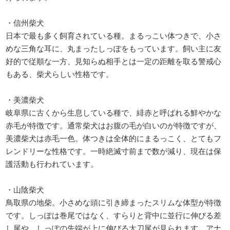
・信州柴犬
日本で最も多く飼育されている種。まるっこい体つきで、小さ
めな三角な耳に、丸まったしっぽをもっています。飼い主に友
好的で従順な一方、見知らぬ相手とは一定の距離を取る警戒心
もある、柴犬らしい性格です。
・美濃柴犬
岐阜県に古くから生息している種で、緋赤と呼ばれる鮮やかな
赤毛が特徴です。通常柴犬はお腹の毛が白いのが特徴ですが、
美濃柴犬は赤毛一色。体つきは全体的にまるっこく、とてもフ
レンドリーな性格です。一時絶滅寸前まで数が減り、現在は保
護活動も行われています。
・山陰柴犬
鳥取県の地柴。小さめな頭に引き締まったスリムな体型が特徴
です。しっぽは巻尾ではなく、すらりと背中に並行に伸びる差
し尾や、しっぽの先端が上に伸びる太刀尾が見られます。アナ