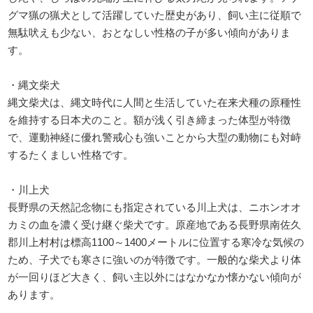
グマ猟の猟犬として活躍していた歴史があり、飼い主に従順で
無駄吠えも少ない、おとなしい性格の子が多い傾向がありま
す。
・縄文柴犬
縄文柴犬は、縄文時代に人間と生活していた在来犬種の原種性
を維持する日本犬のこと。額が浅く引き締まった体型が特徴
で、運動神経に優れ警戒心も強いことから大型の動物にも対峙
するたくましい性格です。
・川上犬
長野県の天然記念物にも指定されている川上犬は、ニホンオオ
カミの血を濃く受け継ぐ柴犬です。原産地である長野県南佐久
郡川上村村は標高1100～1400メートルに位置する寒冷な気候の
ため、子犬でも寒さに強いのが特徴です。一般的な柴犬より体
が一回りほど大きく、飼い主以外にはなかなか懐かない傾向が
あります。