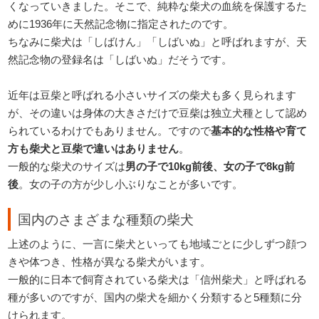
くなっていきました。そこで、純粋な柴犬の血統を保護するた
めに1936年に天然記念物に指定されたのです。
ちなみに柴犬は「しばけん」「しばいぬ」と呼ばれますが、天
然記念物の登録名は「しばいぬ」だそうです。
近年は豆柴と呼ばれる小さいサイズの柴犬も多く見られます
が、その違いは身体の大きさだけで豆柴は独立犬種として認め
られているわけでもありません。ですので
基本的な性格や育て
方も柴犬と豆柴で違いはありません
。
一般的な柴犬のサイズは
男の子で10kg前後、女の子で8kg前
後
。女の子の方が少し小ぶりなことが多いです。
国内のさまざまな種類の柴犬
上述のように、一言に柴犬といっても地域ごとに少しずつ顔つ
きや体つき、性格が異なる柴犬がいます。
一般的に日本で飼育されている柴犬は「信州柴犬」と呼ばれる
種が多いのですが、国内の柴犬を細かく分類すると5種類に分
けられます。