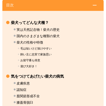
目次
柴犬ってどんな犬種？
実は天然記念物！柴犬の歴史
国内のさまざまな種類の柴犬
柴犬の性格や特徴
毛は短いけど抜けやすい
飼い主に忠実で家族思い
お留守番も得意
遊び大好き！
気をつけてあげたい柴犬の病気
皮膚疾患
認知症
股関節形成不全
膝蓋骨脱臼