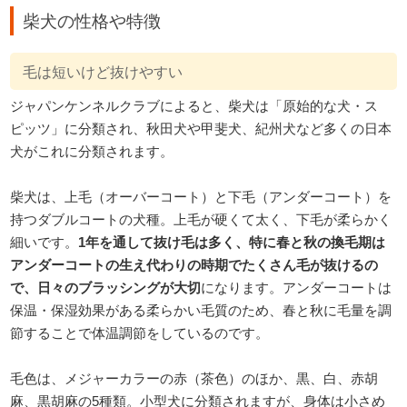
柴犬の性格や特徴
毛は短いけど抜けやすい
ジャパンケンネルクラブによると、柴犬は「原始的な犬・ス
ピッツ」に分類され、秋田犬や甲斐犬、紀州犬など多くの日本
犬がこれに分類されます。
柴犬は、上毛（オーバーコート）と下毛（アンダーコート）を
持つダブルコートの犬種。上毛が硬くて太く、下毛が柔らかく
細いです。
1年を通して抜け毛は多く、特に春と秋の換毛期は
アンダーコートの生え代わりの時期でたくさん毛が抜けるの
で、日々のブラッシングが大切
になります。アンダーコートは
保温・保湿効果がある柔らかい毛質のため、春と秋に毛量を調
節することで体温調節をしているのです。
毛色は、メジャーカラーの赤（茶色）のほか、黒、白、赤胡
麻、黒胡麻の5種類。小型犬に分類されますが、身体は小さめ