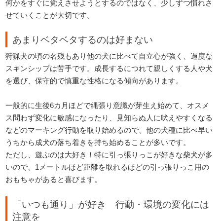
何かをすぐに覚えさせようとするのではなく、少しずつ慣れさ
せていくことが大切です。
あまりベタベタするのは好まない
狩猟犬の頃の名残もあり他の犬に比べて自立心が強く、過度な
スキンシップは苦手です。成長するにつれて親しくする人や犬
を選び、保守的で慎重な性格になる傾向があります。
一般的に生後6カ月ほどで縄張り意識が芽生え始めて、オスメ
ス問わず変化に敏感になったり、見知らぬ人に吠えやすくなる
などのマーキング行動を取り始めるので、他の犬種に比べ早い
うちから成犬の落ち着きを持ち始めることが多いです。
ただし、遊ぶのは大好き！特に引っ張りっこが好きな柴犬が多
いので、1メートルほど距離を取れるほどの引っ張りっこ用の
おもちゃがあると喜びます。
「いつも通り」が好き 行動・環境の変化には
注意を