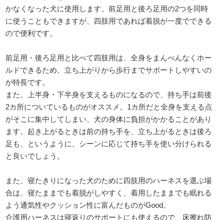
かなくなった犬に使用します。前足用と後ろ足用の2つを同時
に使うこともできますが、四肢用であれば着脱が一度でできる
ので便利です。
前足用・後ろ足用と比べて四肢用は、全身をまんべんなくホー
ルドできるため、立ち上がりから歩行までサポートしやすいの
が特長です。
また、上半身・下半身を支えるものになるので、持ち手は前後
2カ所についているものがオススメ。1カ所だと全身を支える点
がそこに集中してしまい、犬の身体に負担がかかることがあり
ます。起き上がるときは前の持ち手を、立ち上がるときは後ろ
足も、というように、シーンに応じて持ち手を使い分けられる
と良いでしょう。
また、寝たきりになった犬のために四肢用のハーネスを選ぶ場
合は、寝たままでも着脱がしやすく、着用したままでも眠れる
よう通気性やクッション性に富んだものがGood。
介護用ハーネスは寝返りのサポートにも使えるので、床擦れ防