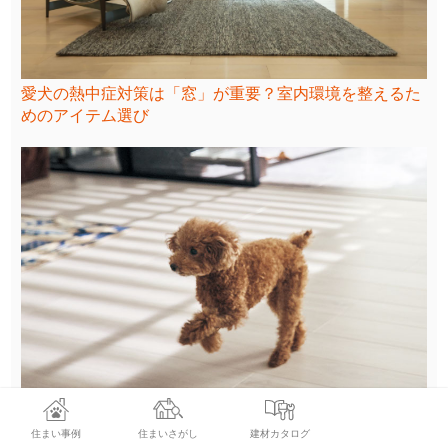
愛犬の熱中症対策は「窓」が重要？室内環境を整えるた
めのアイテム選び
【体験レビュー】ペット用フローリングを試してみた！
住まい事例
住まいさがし
建材カタログ