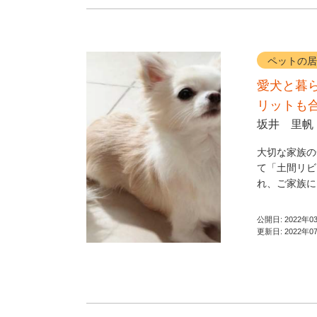
ペットの居
愛犬と暮
リットも
坂井 里帆
大切な家族の
て「土間リビ
れ、ご家族に
公開日:
2022年0
更新日:
2022年0