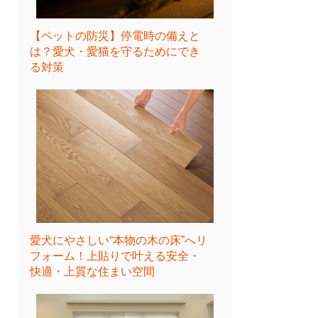
【ペットの防災】停電時の備えと
は？愛犬・愛猫を守るためにでき
る対策
愛犬にやさしい“本物の木の床”へリ
フォーム！上貼りで叶える安全・
快適・上質な住まい空間