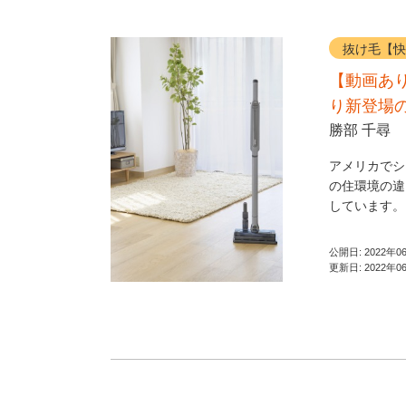
抜け毛【快
【動画あり
り新登場
勝部 千尋
アメリカでシ
の住環境の違
しています。 
公開日:
2022年0
更新日:
2022年0