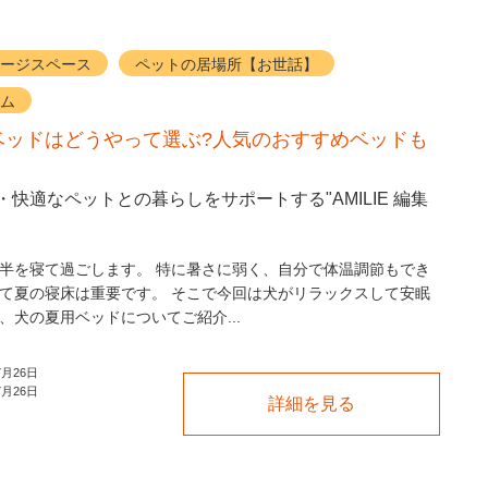
ージスペース
ペットの居場所【お世話】
ム
ベッドはどうやって選ぶ?人気のおすすめベッドも
快適なペットとの暮らしをサポートする"AMILIE 編集
半を寝て過ごします。 特に暑さに弱く、自分で体温調節もでき
て夏の寝床は重要です。 そこで今回は犬がリラックスして安眠
、犬の夏用ベッドについてご紹介...
7月26日
7月26日
詳細を見る