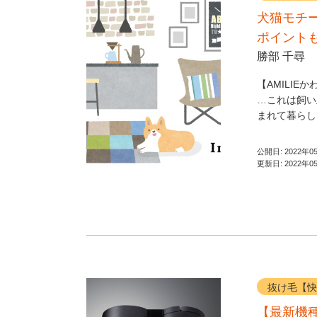
犬猫モチ
ポイント
勝部 千尋
【AMILI
…これは飼い
まれて暮らした
公開日:
2022年0
更新日:
2022年0
抜け毛【快
【最新機