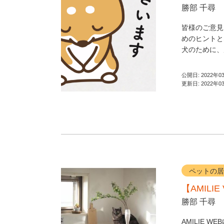
勝部 千尋
皆様のご意見
めのヒントと
犬のために、
公開日:
2022年0
更新日:
2022年0
ペットの居
【AMILI
勝部 千尋
AMILIE 