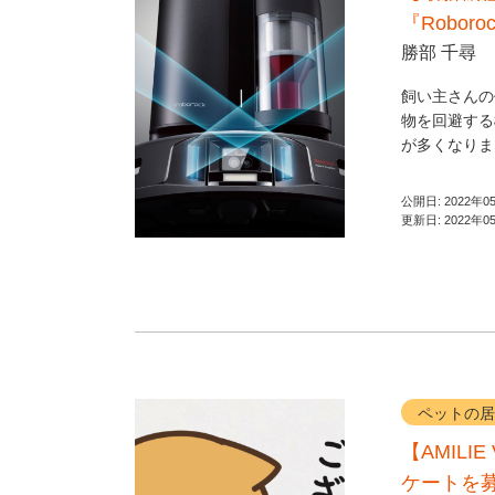
『Roboro
勝部 千尋
飼い主さんの
物を回避する
が多くなりまし
公開日:
2022年0
更新日:
2022年0
ペットの居
【AMILI
ケートを