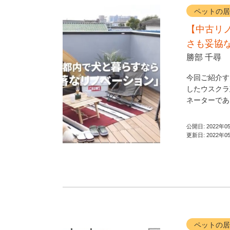
ペットの居
【中古リ
さも妥協
勝部 千尋
今回ご紹介す
したウスクラ
ネーターであ
公開日:
2022年0
更新日:
2022年0
ペットの居