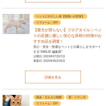
ペットにやさしい床【怪我への対策】
リフォーム・DIY
【愛犬が滑らない】フロアタイル｜ペッ
トの足腰に優しい安心な床材の特徴やお
すすめ品を調査！
安心・安全・快適なペットとの暮らしをサポート
する"AMILIE 編集部"
公開日:
2023年07月07日
更新日:
2025年06月26日
詳細を見る
脱走・立ち入り制限
窓・ベランダ
リフォーム・DIY