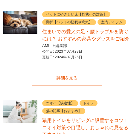
ペットにやさしい床【怪我への対策】
骨折【ペットの怪我や病気】
室内アイテム
住まいでの愛犬の足・腰トラブルを防ぐ
には？ おすすめの家具やグッズをご紹介
AMILIE編集部
公開日:
2023年07月28日
更新日:
2024年07月25日
詳細を見る
ニオイ【快適性】
トイレ
猫の記事【おすすめ】
猫用トイレをリビングに設置するコツ！
ニオイ対策や目隠し、おしゃれに見せる