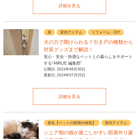
詳細を見る
扉
室内アイテム
リフォーム・DIY
犬の力で開けられる？引き戸の種類から
対策グッズまで解説！
安心・安全・快適なペットとの暮らしをサポート
する"AMILIE 編集部"
公開日:
2023年08月30日
更新日:
2024年07月25日
詳細を見る
老化【ペットの怪我や病気】
室内アイテム
シニア期の猫が過ごしやすい部屋作り家