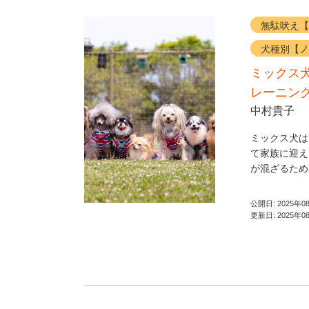
無駄吠え【
犬種別【ノ
ミックス
レーニン
中村貴子
ミックス犬は
て家族に迎え
が混ざるため
公開日:
2025年0
更新日:
2025年0