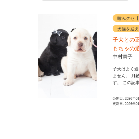
噛みグセ【
犬猫を迎え
子犬との
もちゃの
中村貴子
子犬はよく遊
ません。 月
す。 この記事
公開日:
2026年0
更新日:
2026年0