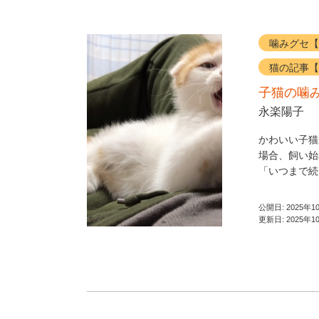
噛みグセ【
猫の記事【
子猫の噛
永楽陽子
かわいい子猫
場合、飼い始
「いつまで続
公開日:
2025年1
更新日:
2025年1