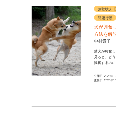
無駄吠え【
問題行動
犬が興奮
方法を解
中村貴子
愛犬が興奮し
見ると、どう
興奮するのに
公開日:
2025年1
更新日:
2025年1