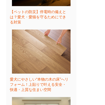
【ペットの防災】停電時の備えと
は？愛犬・愛猫を守るためにでき
る対策
愛犬にやさしい“本物の木の床”へリ
フォーム！上貼りで叶える安全・
快適・上質な住まい空間