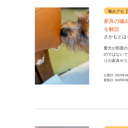
噛みグセ【
家具の嚙
を解説
さかもとは
愛犬が部屋の
のではないで
りの家具やス
公開日:
2023年0
更新日:
2025年0