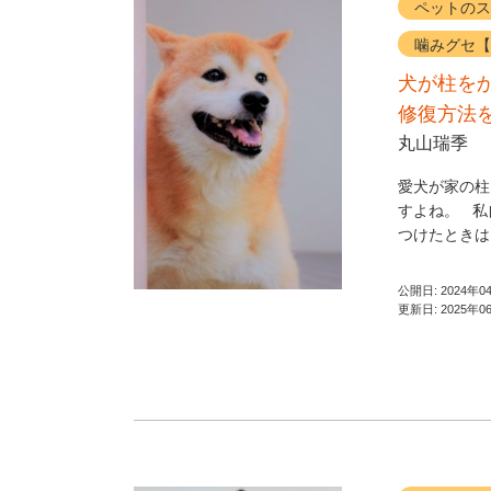
ペットのス
噛みグセ【
犬が柱を
修復方法
丸山瑞季
愛犬が家の柱
すよね。 私
つけたときはシ
公開日:
2024年0
更新日:
2025年0