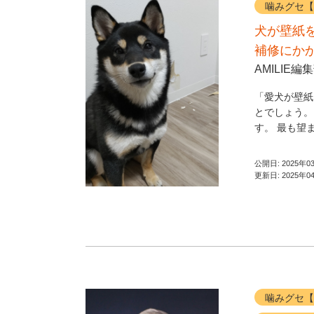
噛みグセ【
犬が壁紙
補修にか
AMILIE編
「愛犬が壁紙
とでしょう。
す。 最も望ま
公開日:
2025年0
更新日:
2025年0
噛みグセ【