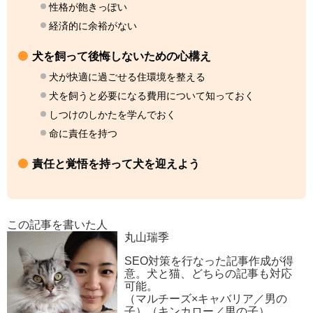
性格が飽きっぽい
経済的に余裕がない
犬を飼って後悔しないための心構え
犬が快適に過ごせる住環境を整える
犬を飼うと必要になる費用について知っておく
しつけのしかたを学んでおく
命に責任を持つ
責任と覚悟を持って犬を迎えよう
この記事を書いた人
丸山瑞季
SEO対策を行なった記事作成が得
意。犬と猫、どちらの記事も対応
可能。
（マルチーズ×キャバリア／男の
子）（キンカロー／男の子）