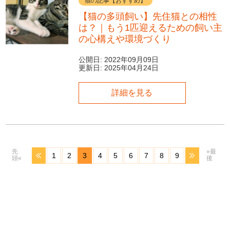
猫の記事【おすすめ】
【猫の多頭飼い】先住猫との相性
は？｜もう1匹迎えるための飼い主
の心構えや環境づくり
公開日:
2022年09月09日
更新日:
2025年04月24日
詳細を見る
先
»最
1
2
3
4
5
6
7
8
9
頭«
後