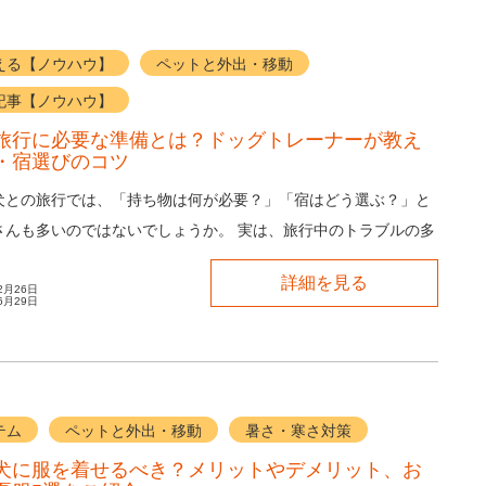
える【ノウハウ】
ペットと外出・移動
記事【ノウハウ】
旅行に必要な準備とは？ドッグトレーナーが教え
・宿選びのコツ
犬との旅行では、「持ち物は何が必要？」「宿はどう選ぶ？」と
さんも多いのではないでしょうか。 実は、旅行中のトラブルの多
で防ぐことができます。持ち物や健康管理...
詳細を見る
2月26日
6月29日
テム
ペットと外出・移動
暑さ・寒さ対策
犬に服を着せるべき？メリットやデメリット、お