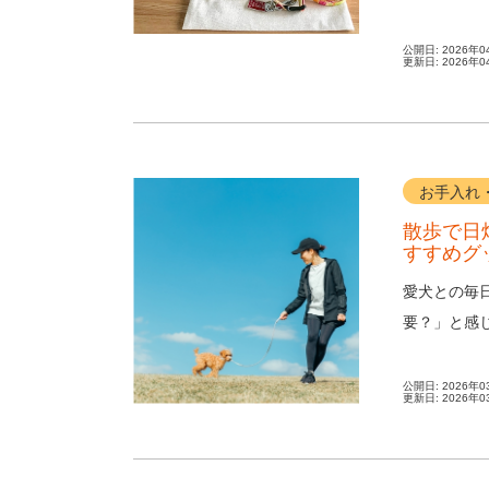
備えはしてい
公開日:
2026年0
更新日:
2026年0
お手入れ
散歩で日
すすめグ
愛犬との毎
要？」と感
し、皮膚炎な
公開日:
2026年0
更新日:
2026年0