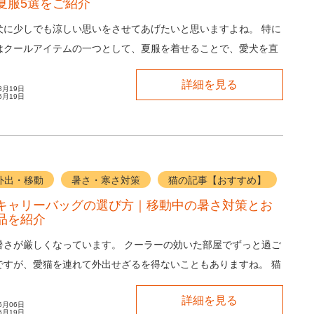
夏服5選をご紹介
犬に少しでも涼しい思いをさせてあげたいと思いますよね。 特に
はクールアイテムの一つとして、夏服を着せることで、愛犬を直
の照り返しから守ることができます。 ...
詳細を見る
8月19日
6月19日
外出・移動
暑さ・寒さ対策
猫の記事【おすすめ】
キャリーバッグの選び方｜移動中の暑さ対策とお
品を紹介
暑さが厳しくなっています。 クーラーの効いた部屋でずっと過ご
ですが、愛猫を連れて外出せざるを得ないこともありますね。 猫
いので、体温調節がとても苦手です。愛猫...
詳細を見る
6月06日
6月19日