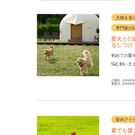
犬猫を迎
専門家の
愛犬との
るしつけ
初めての愛
悩む飼い主
くは事前準備
公開日:
2026年0
更新日:
2026年0
室内アイ
夏でも愛