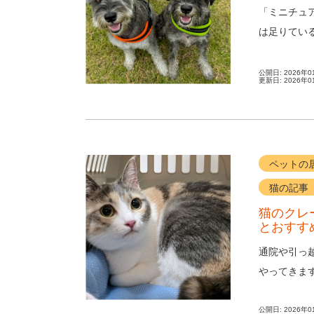
「ミニチュ
は足りてい
は、小型犬な
公開日:
2026年0
更新日:
2026年0
ペットの
猫の記事
猫のクレ
とおすす
通院や引っ
やってきま
まえるところ
公開日:
2026年0