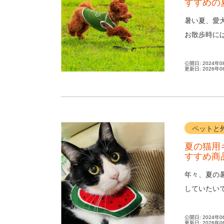
すすめの
暑い夏、愛
お散歩時に
射日光や地面
公開日:
2024年0
更新日:
2026年0
ペットと
夏の猫用
すすめ商
年々、夏の
していたい
は汗をかかな
公開日:
2024年0
更新日:
2026年0