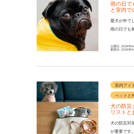
雨の日で
と室内で
愛犬が外で
雨の日でも
足の解消だけ
公開日:
2026年0
更新日:
2026年0
室内アイ
ペットと
犬の防災
リストと
犬の防災対
が重要です