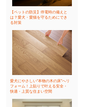
【ペットの防災】停電時の備えと
は？愛犬・愛猫を守るためにでき
る対策
愛犬にやさしい“本物の木の床”へリ
フォーム！上貼りで叶える安全・
快適・上質な住まい空間