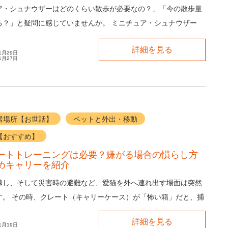
ア・シュナウザーはどのくらい散歩が必要なの？」「今の散歩量
る？」と疑問に感じていませんか。 ミニチュア・シュナウザー
がらタフな体力を持つため、運動不足はスト...
詳細を見る
1月29日
1月27日
居場所【お世話】
ペットと外出・移動
【おすすめ】
ートトレーニングは必要？嫌がる場合の慣らし方
めキャリーを紹介
越し、そして災害時の避難など、愛猫を外へ連れ出す場面は突然
す。 その時、クレート（キャリーケース）が「怖い箱」だと、捕
から大騒動になり、愛猫も飼い主さんも消...
詳細を見る
1月19日