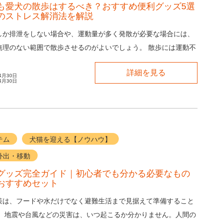
も愛犬の散歩はするべき？おすすめ便利グッズ5選
のストレス解消法を解説
しか排泄をしない場合や、運動量が多く発散が必要な場合には、
無理のない範囲で散歩させるのがよいでしょう。 散歩には運動不
でなく、外の空気に触れてリフレッシュす...
詳細を見る
4月30日
4月30日
テム
犬猫を迎える【ノウハウ】
外出・移動
グッズ完全ガイド｜初心者でも分かる必要なもの
おすすめセット
策は、フードや水だけでなく避難生活まで見据えて準備すること
。 地震や台風などの災害は、いつ起こるか分かりません。人間の