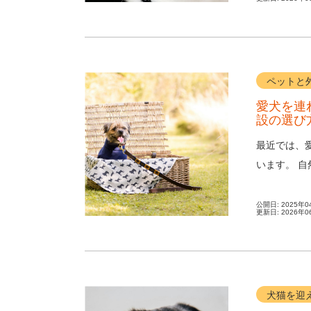
ペットと
愛犬を連
設の選び
最近では、
います。 
な場所も少し
公開日:
2025年0
更新日:
2026年0
犬猫を迎