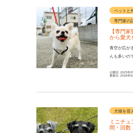
ペットと
専門家の
【専門家
から愛犬
青空が広が
んも多いの
熱による肉球
公開日:
2025年0
更新日:
2026年0
犬猫を迎
ミニチュ
間・回数