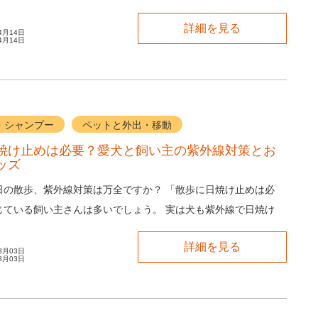
ても「愛犬のための防災対策」は後回しに...
詳細を見る
4月14日
4月14日
・シャンプー
ペットと外出・移動
焼け止めは必要？愛犬と飼い主の紫外線対策とお
ッズ
日の散歩、紫外線対策は万全ですか？ 「散歩に日焼け止めは必
じている飼い主さんは多いでしょう。 実は犬も紫外線で日焼け
どのトラブルが起こることがあります...
詳細を見る
3月03日
3月03日