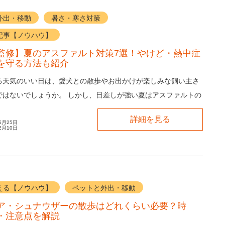
外出・移動
暑さ・寒さ対策
記事【ノウハウ】
監修】夏のアスファルト対策7選！やけど・熱中症
を守る方法も紹介
る天気のいい日は、愛犬との散歩やお出かけが楽しみな飼い主さ
ではないでしょうか。 しかし、日差しが強い夏はアスファルトの
のやけどや熱中症など、思わぬリスクが潜...
詳細を見る
5月25日
2月10日
える【ノウハウ】
ペットと外出・移動
ア・シュナウザーの散歩はどれくらい必要？時
・注意点を解説