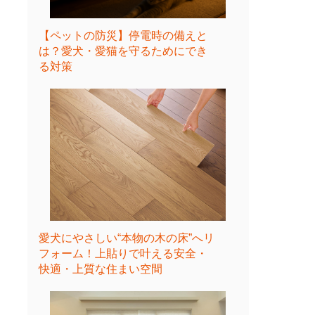
【ペットの防災】停電時の備えと
は？愛犬・愛猫を守るためにでき
る対策
愛犬にやさしい“本物の木の床”へリ
フォーム！上貼りで叶える安全・
快適・上質な住まい空間