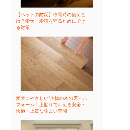
【ペットの防災】停電時の備えと
は？愛犬・愛猫を守るためにでき
る対策
愛犬にやさしい“本物の木の床”へリ
フォーム！上貼りで叶える安全・
快適・上質な住まい空間