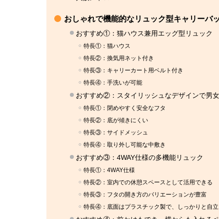
おしゃれで機能的なリュック型キャリーバッ
おすすめ①：猫ハウス兼用エッグ型リュック
特長①：猫ハウス
特長②：換気用ネット付き
特長③：キャリーカート用ベルト付き
特長④：手洗いが可能
おすすめ②：スタイリッシュなデザインで男
特長①：閉めやすく安全なフタ
特長②：底が傾きにくい
特長③：サイドメッシュ
特長④：取り外し可能な中敷き
おすすめ③：4WAY仕様の多機能リュック
特長①：4WAY仕様
特長②：室内での休憩スペースとして活用できる
特長③：フタの開き方のバリエーションが豊富
特長④：底面はプラスチック製で、しっかりと自立