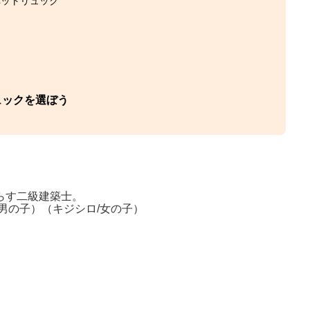
ペットリュック
ュックを選ぼう
らす二級建築士。
/男の子）（キジシロ/女の子）