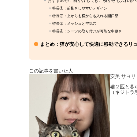
おすすめ④：前かけもでき、横からも入れる
特長①：前抱きしやすいデザイン
特長②：上からも横からも入れる開口部
特長③：メッシュと空気穴
特長④：シーツの取り付けが可能な中敷き
まとめ：猫が安心して快適に移動できるリ
この記事を書いた人
安美 サヨリ
猫２匹と暮
（キジトラ