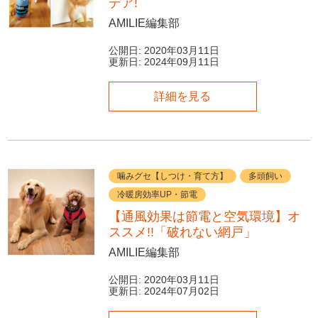
デア!
AMILIE編集部
公開日:
2020年03月11日
更新日:
2024年09月11日
詳細を見る
噛みグセ【しつけ・育て方】
多頭飼い
冷暖房効率UP・節電
【通風効果は節電と空気環境】オ
ススメ!!「破れない網戸」
AMILIE編集部
公開日:
2020年03月11日
更新日:
2024年07月02日