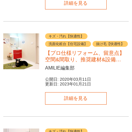
詳細を見る
キズ・汚れ【快適性】
洗面化粧台【住宅設備】
抜け毛【快適性】
【プロ仕様リフォーム、留意点】
空間&間取り、推奨建材&設備…
AMILIE編集部
公開日:
2020年03月11日
更新日:
2023年01月21日
詳細を見る
キズ・汚れ【快適性】