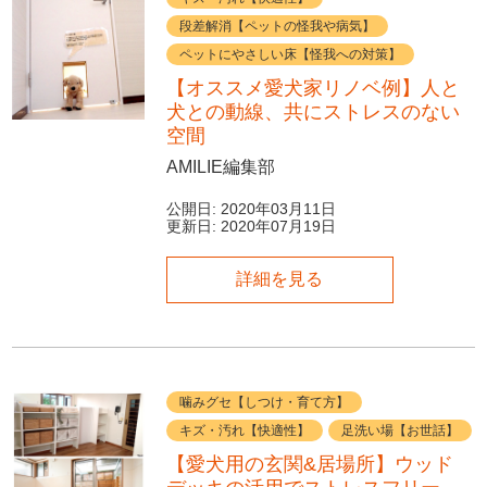
段差解消【ペットの怪我や病気】
ペットにやさしい床【怪我への対策】
【オススメ愛犬家リノベ例】人と
犬との動線、共にストレスのない
空間
AMILIE編集部
公開日:
2020年03月11日
更新日:
2020年07月19日
詳細を見る
噛みグセ【しつけ・育て方】
キズ・汚れ【快適性】
足洗い場【お世話】
【愛犬用の玄関&居場所】ウッド