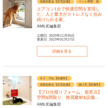
洗面化粧台【住宅設備】
ペット用窓・扉
エアコン1台で快適空間を実現し
た、人と愛犬がストレスなく住み
続けられる家。
AMILIE編集部
公開日:
2020年11月05日
更新日:
2023年01月27日
詳細を見る
キズ・汚れ【快適性】
洗面化粧台【住宅設備】
抜け毛【快適性】
【プロ仕様リフォーム、留意点】
空間&間取り、推奨建材&設備…
AMILIE編集部