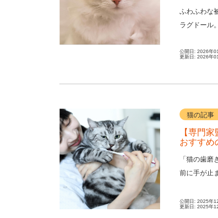
ふわふわな
ラグドール
お手入れ」が
公開日:
2026年0
更新日:
2026年0
猫の記事
【専門家
おすすめ
「猫の歯磨
前に手が止
きは本当に必
公開日:
2025年1
更新日:
2025年1