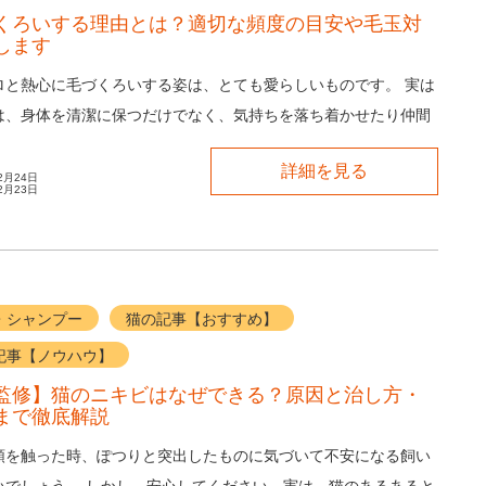
くろいする理由とは？適切な頻度の目安や毛玉対
します
ロと熱心に毛づくろいする姿は、とても愛らしいものです。 実は
は、身体を清潔に保つだけでなく、気持ちを落ち着かせたり仲間
りと、たくさんの意味があります。 ...
詳細を見る
2月24日
2月23日
・シャンプー
猫の記事【おすすめ】
記事【ノウハウ】
監修】猫のニキビはなぜできる？原因と治し方・
まで徹底解説
顎を触った時、ぽつりと突出したものに気づいて不安になる飼い
いでしょう。 しかし、安心してください。実は、猫のあるあると