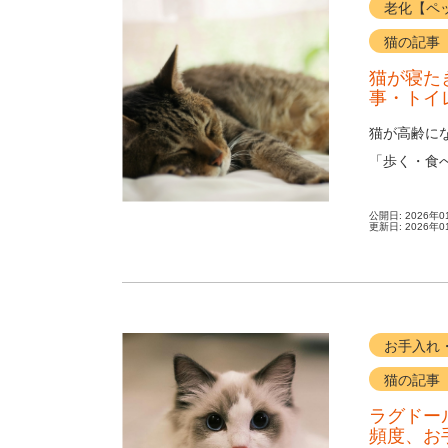
老化【ペ
猫の記事
猫が寝た
事・トイ
猫が高齢に
「歩く・食
ている時間が
公開日:
2026年0
更新日:
2026年0
お手入れ
猫の記事
ラグドー
頻度、お