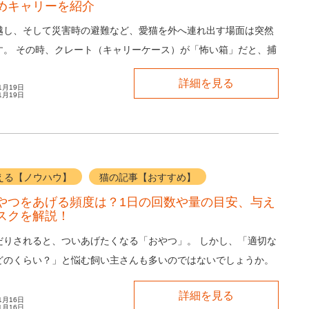
めキャリーを紹介
越し、そして災害時の避難など、愛猫を外へ連れ出す場面は突然
す。 その時、クレート（キャリーケース）が「怖い箱」だと、捕
から大騒動になり、愛猫も飼い主さんも消...
詳細を見る
1月19日
1月19日
える【ノウハウ】
猫の記事【おすすめ】
やつをあげる頻度は？1日の回数や量の目安、与え
スクを解説！
だりされると、ついあげたくなる「おやつ」。 しかし、「適切な
どのくらい？」と悩む飼い主さんも多いのではないでしょうか。
、愛猫におやつをあげる頻度や1...
詳細を見る
1月16日
1月16日