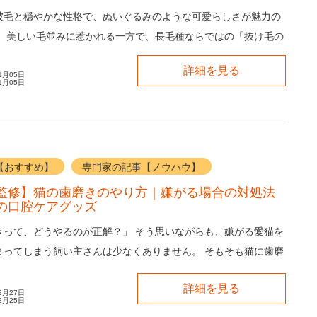
被毛と穏やかな性格で、ぬいぐるみのような可愛らしさが魅力の
。 美しい毛並みに惹かれる一方で、長毛種ならではの「抜け毛の
どのくらい大変なのか気になっている方も...
詳細を見る
1月05日
1月05日
【おすすめ】
専門家の記事【ノウハウ】
監修】猫の歯磨きのやり方｜嫌がる場合の対処法
の口腔ケアグッズ
きって、どうやるのが正解？」 そう思いながらも、嫌がる愛猫を
まってしまう飼い主さんは少なくありません。 そもそも猫に歯磨
要なのか、どのくらいの頻度で行...
詳細を見る
2月27日
2月25日