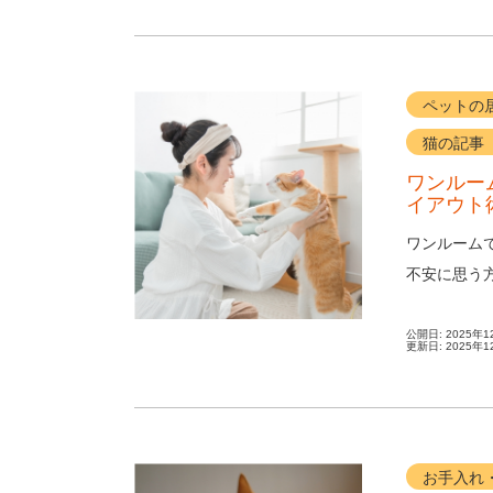
ペットの
猫の記事
ワンルー
イアウト
ワンルーム
不安に思う
も工夫次第で
公開日:
2025年1
更新日:
2025年1
お手入れ