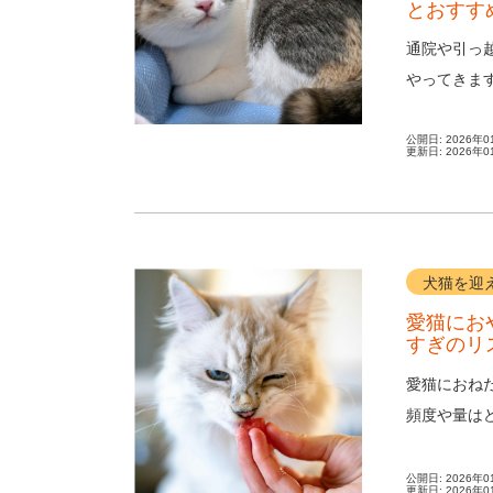
とおすす
通院や引っ
やってきま
まえるところ
公開日:
2026年0
更新日:
2026年0
犬猫を迎
愛猫にお
すぎのリ
愛猫におね
頻度や量は
この記事では
公開日:
2026年0
更新日:
2026年0