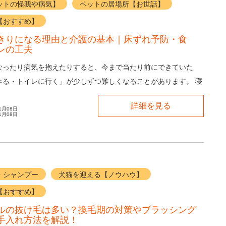
ットの怪我や病気】
ペットの居場所【お世話】
【おすすめ】
きりになる理由と介護の基本｜床ずれ予防・食
レの工夫
なったり病気を抱えたりすると、今まで当たり前にできていた
べる・トイレに行く」が少しずつ難しくなることがあります。 寝
増えると「寝たきりかも」と不安になります...
詳細を見る
1月08日
1月08日
・シャンプー
犬猫を迎える【ノウハウ】
【おすすめ】
ルの抜け毛は多い？換毛期の対策やブラッシング
手入れ方法を解説！