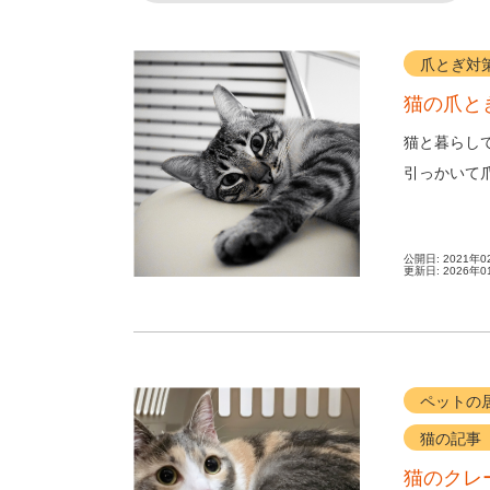
爪とぎ対
猫の爪と
猫と暮らし
引っかいて
でいると、猫
公開日:
2021年0
更新日:
2026年0
ペットの
猫の記事
猫のクレ