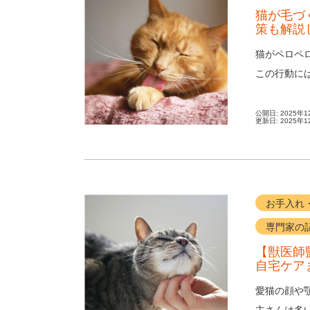
猫が毛づ
策も解説
猫がペロペ
この行動に
と絆を深めた
公開日:
2025年1
更新日:
2025年1
お手入れ
専門家の
【獣医師
自宅ケア
愛猫の顔や
主さんは多