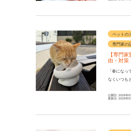
ペットの
専門家の
【専門家
由・対策
「春になっ
なくいつも
気なのか不安
公開日:
2026年0
更新日:
2026年0