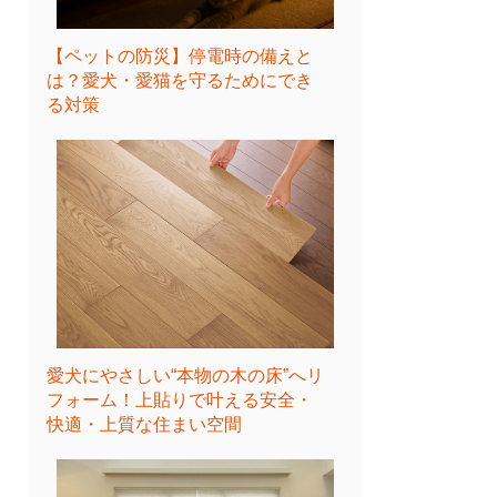
【ペットの防災】停電時の備えと
は？愛犬・愛猫を守るためにでき
る対策
愛犬にやさしい“本物の木の床”へリ
フォーム！上貼りで叶える安全・
快適・上質な住まい空間