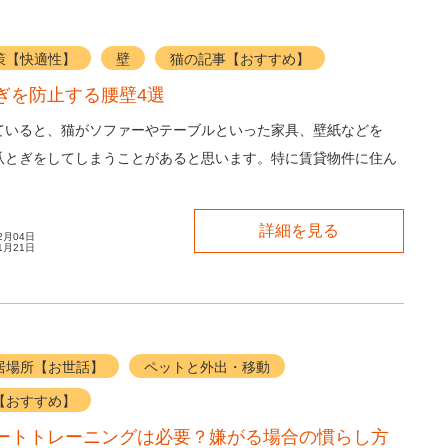
策【快適性】
壁
猫の記事【おすすめ】
ぎを防止する腰壁4選
ていると、猫がソファーやテーブルといった家具、壁紙などを
爪とぎをしてしまうことがあると思います。特に賃貸物件に住ん
が傷つけるのではとハラハラしますよね。 そ...
詳細を見る
2月04日
1月21日
居場所【お世話】
ペットと外出・移動
【おすすめ】
ートトレーニングは必要？嫌がる場合の慣らし方