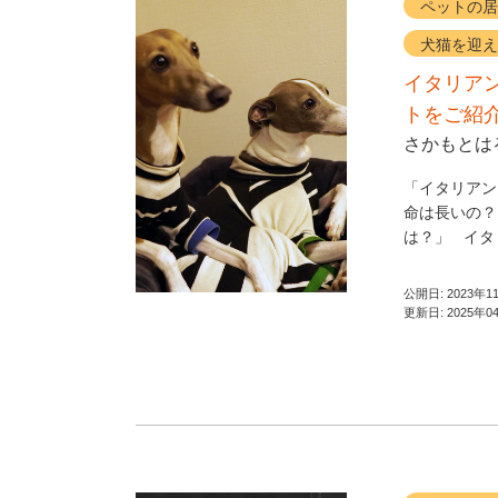
ペットの居
犬猫を迎え
イタリア
トをご紹
さかもとは
「イタリアン
命は長いの？
は？」 イタリ
公開日:
2023年1
更新日:
2025年0