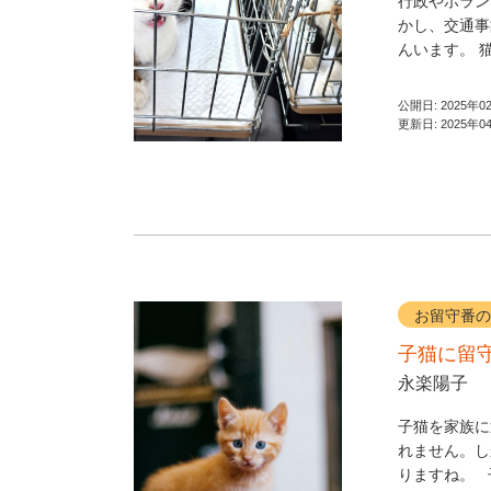
行政やボラン
かし、交通事
んいます。 猫
公開日:
2025年0
更新日:
2025年0
お留守番の
子猫に留
永楽陽子
子猫を家族に
れません。し
りますね。 