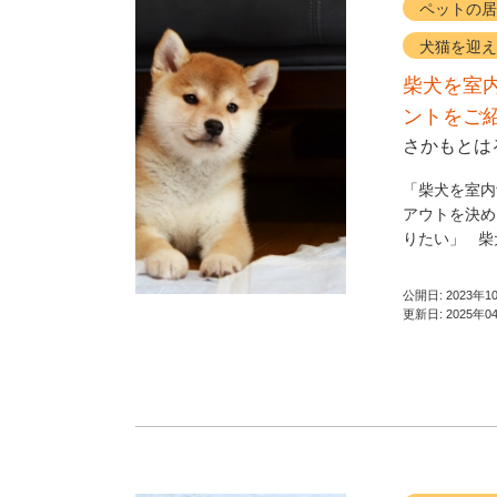
ペットの居
犬猫を迎え
柴犬を室
ントをご
さかもとは
「柴犬を室内
アウトを決め
りたい」 柴犬
公開日:
2023年1
更新日:
2025年0