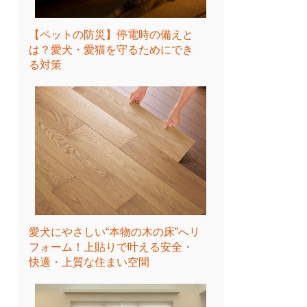
【ペットの防災】停電時の備えと
は？愛犬・愛猫を守るためにでき
る対策
愛犬にやさしい“本物の木の床”へリ
フォーム！上貼りで叶える安全・
快適・上質な住まい空間