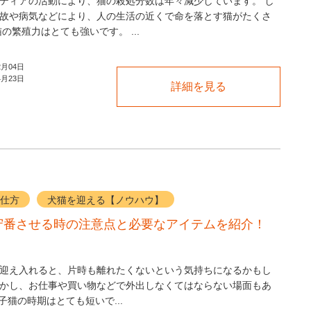
ティアの活動により、猫の殺処分数は年々減少しています。 し
故や病気などにより、人の生活の近くで命を落とす猫がたくさ
の繁殖力はとても強いです。 ...
2月04日
4月23日
詳細を見る
仕方
犬猫を迎える【ノウハウ】
守番させる時の注意点と必要なアイテムを紹介！
迎え入れると、片時も離れたくないという気持ちになるかもし
かし、お仕事や買い物などで外出しなくてはならない場面もあ
子猫の時期はとても短いで...