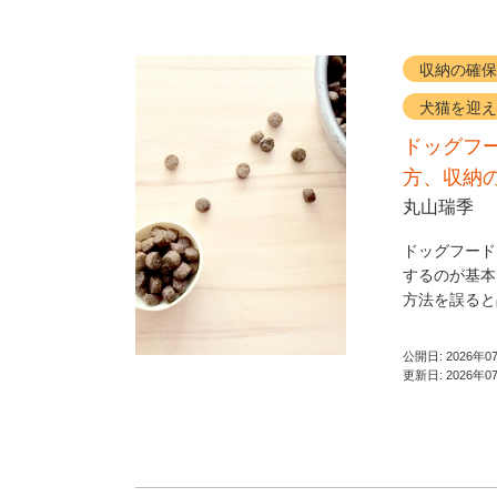
収納の確保
犬猫を迎え
ドッグフ
方、収納
丸山瑞季
ドッグフード
するのが基本
方法を誤ると
公開日:
2026年0
更新日:
2026年0