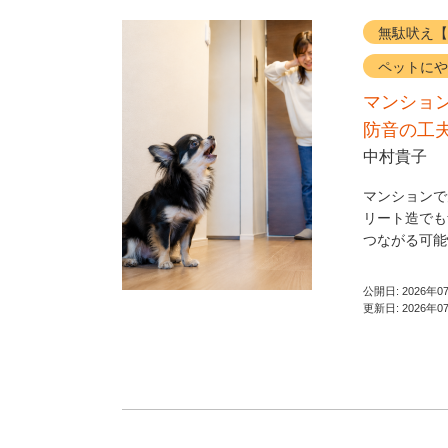
無駄吠え【
ペットにや
マンショ
防音の工
中村貴子
マンションで
リート造でも
つながる可能
公開日:
2026年0
更新日:
2026年0