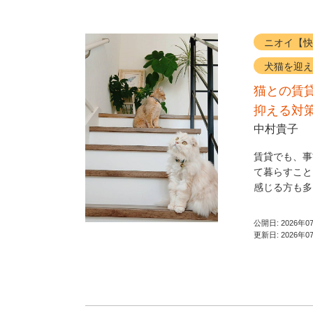
ニオイ【快
犬猫を迎え
猫との賃
抑える対
中村貴子
賃貸でも、事
て暮らすこと
感じる方も多
公開日:
2026年0
更新日:
2026年0