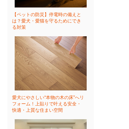
【ペットの防災】停電時の備えと
は？愛犬・愛猫を守るためにでき
る対策
愛犬にやさしい“本物の木の床”へリ
フォーム！上貼りで叶える安全・
快適・上質な住まい空間