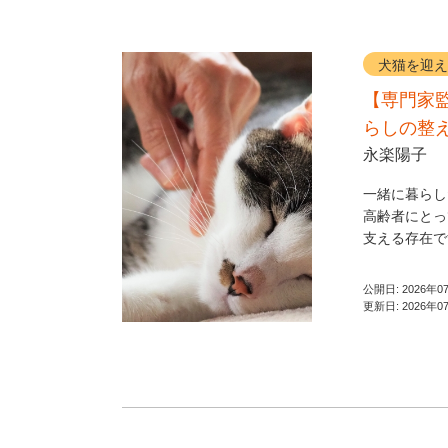
犬猫を迎え
【専門家
らしの整
永楽陽子
一緒に暮らし
高齢者にとっ
支える存在で
公開日:
2026年0
更新日:
2026年0