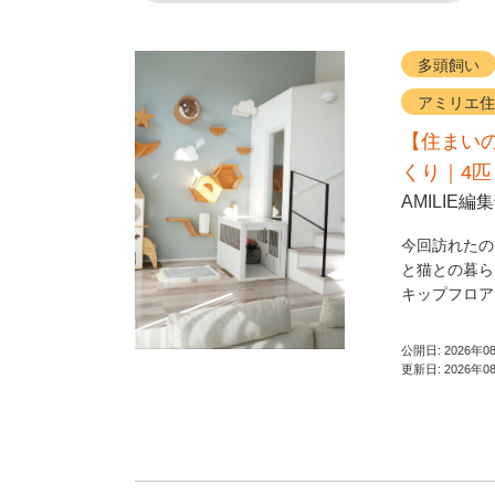
多頭飼い
アミリエ住
【住まい
くり｜4
AMILIE編
今回訪れたの
と猫との暮ら
キップフロア
公開日:
2026年0
更新日:
2026年0