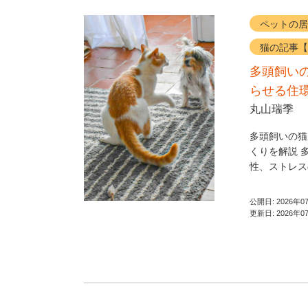
ペットの居
猫の記事【
多頭飼い
らせる住
丸山瑞季
多頭飼いの猫
くりを解説 
性、ストレス
公開日:
2026年0
更新日:
2026年0