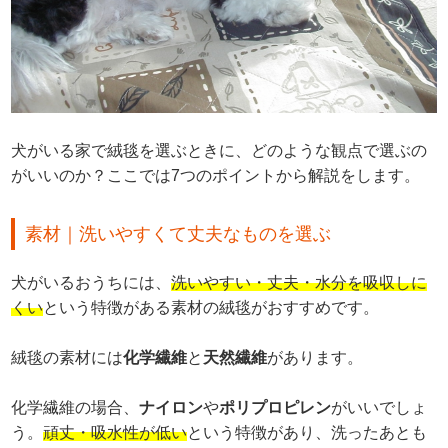
犬がいる家で絨毯を選ぶときに、どのような観点で選ぶの
がいいのか？ここでは7つのポイントから解説をします。
素材｜洗いやすくて丈夫なものを選ぶ
犬がいるおうちには、
洗いやすい・丈夫・水分を吸収しに
くい
という特徴がある素材の絨毯がおすすめです。
絨毯の素材には
化学繊維
と
天然繊維
があります。
化学繊維の場合、
ナイロン
や
ポリプロピレン
がいいでしょ
う。
頑丈・吸水性が低い
という特徴があり、洗ったあとも