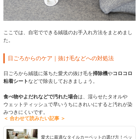
ここでは、自宅でできる絨毯のお手入れ方法をまとめまし
た。
日ごろからのケア｜抜け毛などへの対処法
日ごろから絨毯に落ちた愛犬の抜け毛を
掃除機
や
コロコロ
粘着シート
などで除去しておきましょう。
食べ物やよだれなどで汚れた場合
は、湿らせたタオルや
ウェットティッシュで早いうちにきれいにすると汚れが染
みつきにくいです。
＜ 合わせて読みたい記事 ＞
愛犬に最適なタイルカーペットの選び方！ペッ