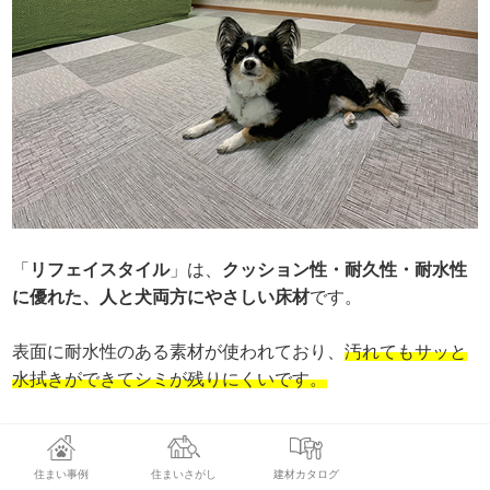
「
リフェイスタイル
」は、
クッション性・耐久性・耐水性
に優れた、人と犬両方にやさしい床材
です。
表面に耐水性のある素材が使われており、
汚れてもサッと
水拭きができてシミが残りにくいです。
また、置き畳のような使い方もでき、
毛が絡まらず掃除機
もかけやすい
です。
住まい事例
住まいさがし
建材カタログ