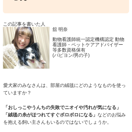
この記事を書いた人
舘 明奈
動物看護師統一認定機構認定 動物
看護師・ペットケアアドバイザー
等多数資格保有
(パピヨン/男の子)
愛犬家のみなさんは、部屋の絨毯にどのようなものを使っ
ていますか？
「おしっこやうんちの失敗でニオイや汚れが気になる」
「絨毯の糸がほつれてすぐボロボロになる」
などのお悩み
を抱える飼い主さんもいるのではないでしょうか。