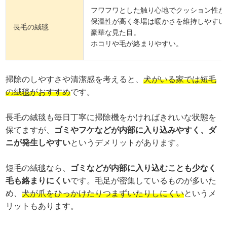
フワフワとした触り心地でクッション性が
保温性が高く冬場は暖かさを維持しやすい
長毛の絨毯
豪華な見た目。
ホコリや毛が絡まりやすい。
掃除のしやすさや清潔感を考えると、
犬がいる家では短毛
の絨毯がおすすめ
です。
長毛の絨毯も毎日丁寧に掃除機をかければきれいな状態を
保てますが、
ゴミやフケなどが内部に入り込みやすく、ダ
ニが発生しやすい
というデメリットがあります。
短毛の絨毯なら、
ゴミなどが内部に入り込むことも少なく
毛も絡まりにくい
です。毛足が密集しているものが多いた
め、
犬が爪をひっかけたりつまずいたりしにくい
というメ
リットもあります。