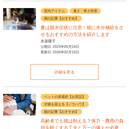
室内アイテム
暑さ・寒さ対策
猫の記事【おすすめ】
夏は脱水症状に注意！猫に水分補給をさ
せるおすすめの方法を紹介します
永楽陽子
公開日:
2025年05月24日
更新日:
2026年02月10日
詳細を見る
ペットの居場所【お世話】
犬猫を迎える【ノウハウ】
猫の記事【おすすめ】
高齢者でも猫は飼える？体力・費用の負
担を軽くする工夫と万一の備えが必要