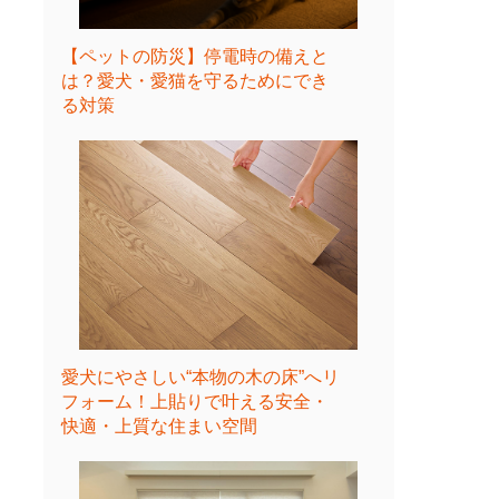
【ペットの防災】停電時の備えと
は？愛犬・愛猫を守るためにでき
る対策
愛犬にやさしい“本物の木の床”へリ
フォーム！上貼りで叶える安全・
快適・上質な住まい空間