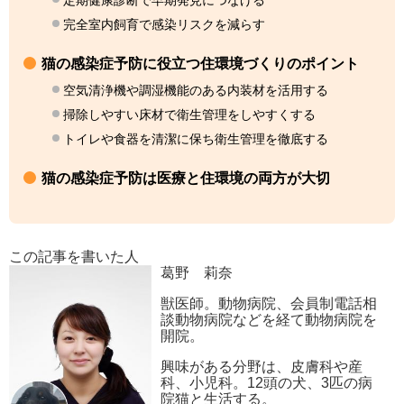
定期健康診断で早期発見につなげる
完全室内飼育で感染リスクを減らす
猫の感染症予防に役立つ住環境づくりのポイント
空気清浄機や調湿機能のある内装材を活用する
掃除しやすい床材で衛生管理をしやすくする
トイレや食器を清潔に保ち衛生管理を徹底する
猫の感染症予防は医療と住環境の両方が大切
この記事を書いた人
葛野 莉奈
獣医師。動物病院、会員制電話相
談動物病院などを経て動物病院を
開院。
興味がある分野は、皮膚科や産
科、小児科。12頭の犬、3匹の病
院猫と生活する。