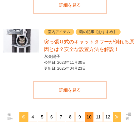
詳細を見る
室内アイテム
猫の記事【おすすめ】
突っ張り式のキャットタワーが倒れる原
因とは？安全な設置方法を解説！
永楽陽子
公開日:
2023年11月30日
更新日:
2025年04月23日
詳細を見る
先
»最
4
5
6
7
8
9
10
11
12
頭«
後