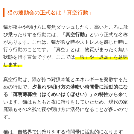
猫の運動会の正式名は「真空行動」
猫が夜中や明け方に突然ダッシュしたり、高いところに飛
び乗ったりする行動には、
「真空行動」
という正式な名称
があります。これは、猫が暇な時やストレスを感じた時に
行う行動のことです。「真空」とは、物質がまったく無い
状態を指す言葉ですが、ここでは
「暇」や「退屈」を意味
します。
真空行動は、猫が持つ狩猟本能とエネルギーを発散するた
めの行動で、
夕暮れや明け方の薄暗い時間帯に活動的にな
る「薄明薄暮性（はくめいはくぼせい）」の特性
から来て
います。猫はもともと夜に狩りをしていたため、現代の家
庭猫もその名残で夜や明け方に活発になることが多いので
す。
猫は、自然界では狩りをする時間帯に活動的になります