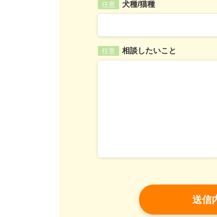
犬種/猫種
任意
相談したいこと
任意