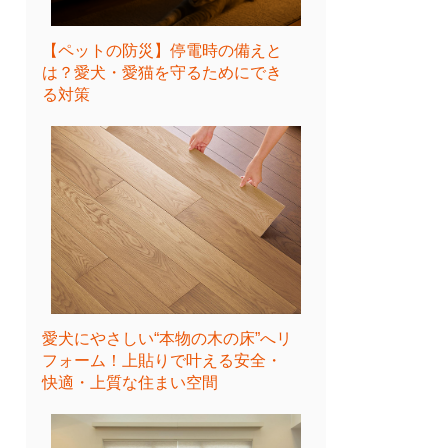
【ペットの防災】停電時の備えと
は？愛犬・愛猫を守るためにでき
る対策
愛犬にやさしい“本物の木の床”へリ
フォーム！上貼りで叶える安全・
快適・上質な住まい空間