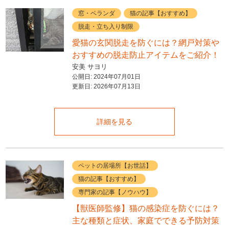
窓・ベランダ
猫の記事【おすすめ】
脱走・立ち入り制限
愛猫の玄関脱走を防ぐには？網戸対策や
おすすめの脱走防止アイテムをご紹介！
安美 サヨリ
公開日:
2024年07月01日
更新日:
2026年07月13日
詳細を見る
ペットの居場所【お世話】
猫の記事【おすすめ】
専門家の記事【ノウハウ】
【獣医師監修】猫の感染症を防ぐには？
主な種類と症状、家庭でできる予防対策