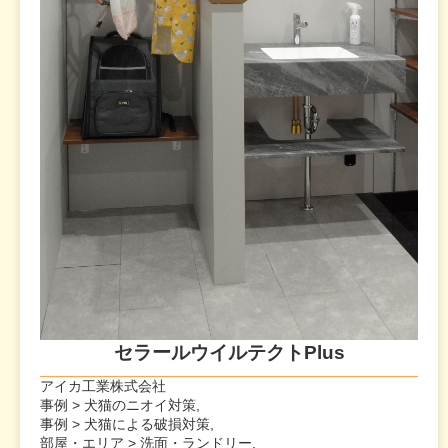
セラールウイルテクトPlus
アイカ工業株式会社
事例 > 犬猫のニオイ対策,
事例 > 犬猫による破損対策,
部屋・エリア > 洗面・ランドリー,