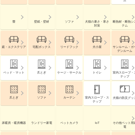
ム
畳
壁紙・壁材
ソファ
犬猫の暑さ・寒さ
断熱材・断熱シ
対策
テム
庭・エクステリア
宅配ボックス
リードフック
犬小屋
サンルーム・ガ
デンルーム
ベッド・マット
爪とぎ
ケージ・サークル
トイレ
室内スロープ・
テップ
爪とぎ
ソファ
カーテン
室内スロープ・ス
犬猫の防災グッ
テップ
床暖房・暖房機器
ランドリー家電
ペットカメラ
IoT
その他ペット用
電