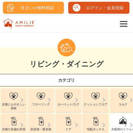
住まいの無料相談
ログイン・会員登録
リビング・ダイニング
カテゴリ
犬猫にもやさしい
フローリング
カーペット/ラグ
クッションフロア
コルク
床材
犬猫の音漏れ対策
防音材・吸音材
ドア
宅配ボックス
犬猫用のリフォ