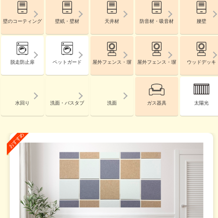
壁のコーティング
壁紙・壁材
天井材
防音材・吸音材
腰壁
脱走防止扉
ペットガード
屋外フェンス・塀
屋外フェンス・塀
ウッドデッキ
水回り
洗面・バスタブ
洗面
ガス器具
太陽光