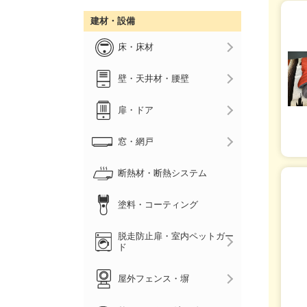
建材・設備
床・床材
壁・天井材・腰壁
扉・ドア
窓・網戸
断熱材・断熱システム
塗料・コーティング
脱走防止扉・室内ペットガー
ド
屋外フェンス・塀