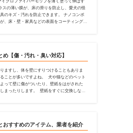
属のマイクロファイバーモップを薄く塗って伸ばす
ラスの薄い膜が、床の滑りを防止し、愛犬の怪
具のキズ・汚れを防止できます。 ナノコンポ
が、床・壁・家具などの表面をコーティング。
汚れから守ります。 従来品より防滑性能30％
間効果が持続します。これ1本で愛犬家の住まい
とめ【傷・汚れ・臭い対応】
りますし、体を壁にすりつけることもありま
ることが多いですよね。 犬や猫などのペット
よって壁に傷がついたり、壁紙をはがされた
しまったりします。 壁紙をすぐに交換しなく
中にペットの臭いが漂うという状態になってし
ためには、壁紙に工夫するのがおすすめです。
家におすすめの壁紙」を紹介するとともに、壁
します。
とおすすめのアイテム、業者を紹介