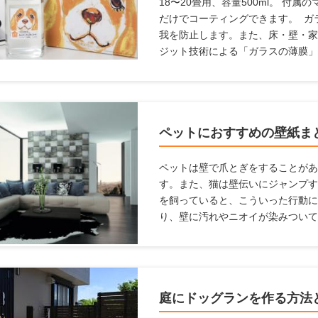
18〜20畳用、容量500ml。 付
だけでコーティングできます。 ガ
我を防止します。また、床・壁・家
ジット技術による「ガラスの薄膜」
塗るだけで床の滑りを防ぎ、キズ・
向上。 メンテナンス不要で、長期
の悩みを解決します。
ペットにおすすめの壁紙ま
ペットは壁で爪とぎをすることがあ
す。また、猫は壁伝いにジャンプす
を飼っていると、こういった行動に
り、壁に汚れやニオイが染みついて
てはならないことも多いですし、家
まいます。これらの悩みを解消する
ここでは、「ペットを飼っている
紙を変えるための方法について解説
庭にドッグランを作る方法