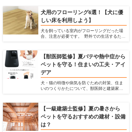
けてしまったり、床に傷がついたりと、色ん
な不都合が出てきます。 そんな時には、マッ
犬用のフローリング6選！【犬に優
トを敷くことで解決できる場合があります。
しい床を利用しよう】
ここでは、ペット用のマットを敷いた方がい
い場合と、マットを選ぶ時に注意すべきポイ
犬を飼っている室内がフローリングだった場
ント、おすすめのペット用マットを紹介しま
合、注意が必要です。 野外での生活するため
す。 あらゆるメーカーの商品をチェックして
に作られた犬の体は、フローリングの床で暮
いる、愛犬家住宅ならではの視点で解説しま
らすようにはできていません。 フローリング
すので、ぜひ参考にしてくださいね。
は犬の体にダメージを与えますし、将来の病
【獣医師監修】夏バテや熱中症から
気を引き起こす可能性もあるのです。 犬を飼
ペットを守る！住まいの工夫・アイ
われている愛犬家の方は、犬用のフローリン
グに変えることを検討してみてはいかがで
デア
しょうか。 この記事では、フローリングが犬
に与えるダメージを紹介するとともに、愛犬
犬・猫の特徴や病気を防ぐための対策、住ま
家住宅だからこそわかる「犬に優しいフロー
いのつくりかたについて、獣医師と建築家の
リング」を紹介します。
先生に伺いました。
【一級建築士監修】夏の暑さから
ペットを守るおすすめの建材・設備
は？