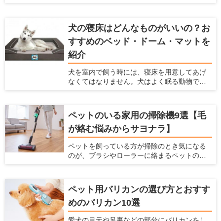
家の素材に直接触れる機会が多くなります。
最近では、アレルギーを持つペットも多く
なっているので、体に悪影響がある塗料はで
犬の寝床はどんなものがいいの？お
きるだけ避けなくてはなりません。それだけ
すすめのベッド・ドーム・マットを
でなく、塗料は耐久性、メンテナンス性、安
全性などを考慮する必要があります。 ここで
紹介
は、塗料の役割や種類、特徴、ペットを飼っ
ている家に利用すべき塗料を紹介します。
犬を室内で飼う時には、寝床を用意してあげ
なくてはなりません。犬はよく眠る動物です
し、寝床によって睡眠の質を高めることがで
きるからです。 現在ではベッドやドーム、
マット、サークルなど、たくさんのペット用
ペットのいる家用の掃除機9選【毛
の寝床が販売されています。愛犬家住宅で
が絡む悩みからサヨナラ】
は、犬が快適な寝床に関しての情報を日々
チェックしています。 ここでは犬用の寝床を
ペットを飼っている方が掃除のとき気になる
作りたいけど、どんなものを選んだらよい
のが、ブラシやローラーに絡まるペットの抜
か、どんな場所に設置したらよいかわからな
け毛です。そのまま使い続けてしまうと、掃
い人に対して、犬の寝床を解説します。 寝床
除機の吸引力が低下し、操作性するだけでな
にはどんな素材がよいのか、どんな場所に寝
く故障の原因となります。 掃除機のみなら
床を置くのがよいのかなど、幅広い情報をま
ペット用バリカンの選び方とおすす
ず、お掃除ワイパーや粘着ローラーを駆使し
とめましたので参考にしてください。
めのバリカン10選
て抜け毛対策に日々奮闘されている方も多い
ことだと思います。もし、ペットの毛が絡み
愛犬の目元や足裏などの部分にバリカンをし