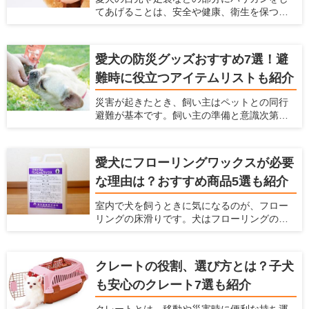
にくい掃除機があれば、毎日のお掃除がラク
てあげることは、安全や健康、衛生を保つた
になると思いませんか？ 本記事では、ペット
めにもなるべくしてあげた方がよいことです
のいるご家庭に適した掃除機の選び方と、毛
が、犬が嫌がってうまく刈れない、お手入れ
が絡みにくい掃除機を紹介します。
が大変という悩みもあると思います。 サロン
愛犬の防災グッズおすすめ7選！避
でバリカンをしてもらうこともできますが、
難時に役立つアイテムリストも紹介
自宅でお手入れとしてバリカンをしてあげた
いという飼い主さんも多いと思います。そこ
災害が起きたとき、飼い主はペットとの同行
で今回は、ペット用バリカンの選び方とス
避難が基本です。飼い主の準備と意識次第
ムーズに足裏や顔の毛をケアできるおすすめ
で、避難先でのストレスやトラブルは回避で
のバリカンをご紹介します。
きます。愛犬と一緒に被災した時に備えて、
どんな防災グッズを用意しておけばよいで
愛犬にフローリングワックスが必要
しょうか。 愛犬の安全と健康を守るため、ラ
な理由は？おすすめ商品5選も紹介
イフラインの停止を想定して、今から必要な
防災グッズを備蓄しておきましょう。ここで
室内で犬を飼うときに気になるのが、フロー
は、避難生活に必要なアイテムリストとおす
リングの床滑りです。犬はフローリングの上
すめの防災グッズを紹介します。
を走り回ると、足が滑って股関節や腰を傷め
てしまう可能性があります。 愛犬と快適な空
間で過ごしたいなら、ペット対応可のフロー
クレートの役割、選び方とは？子犬
リングワックスがおすすめです。床に塗るだ
も安心のクレート7選も紹介
けで滑り止めやキズ防止効果が得られます。
この記事では、フローリングワックスを選ぶ