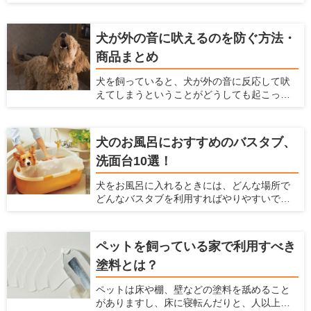
いうことがありませんか？ そんなときにカバ
ます。
ンに手を伸ばすと、リードを落としてしまい
ワンちゃんが走り回ってしまったということ
犬が外の音に吠えるのを防ぐ方法・
もあるのではないでしょうか？ 玄関の脇に
商品まとめ
リードフックがあれば、リードフックにリー
ドをかけることで両手を空けられ、そんな事
犬を飼っていると、犬が外の音に反応して吠
態を避けられます。 ここでは、設置しておけ
えてしまうということがどうしても起こって
ばとても便利なリードフックやおすすめリー
しまいます。犬が吠える声は大きいので、周
ドフックとメーカー、リードフックの選び方
囲の住人に対して迷惑をかけてしまうかもし
や設置がおすすめの場所を紹介します。
れません。 ですが、犬が外の音に反応して吠
犬のお風呂におすすめのバスタブ、
えるのをなるべく抑える方法があります。こ
洗面台10選！
こでは、犬が外の音に反応して吠えてしまう
のを防ぐ方法、商品を紹介します。
犬をお風呂に入れるときには、どんな場所で
どんなバスタブを利用すればやりやすいで
しょうか？ 初めてお風呂に入れる場合や、今
のバスタブに不満があるような人に対して、
お風呂の選び方、おすすめの犬用のバスタブ
ペットを飼っている家で利用すべき
や洗面台を紹介します。 また、犬をお風呂に
塗料とは？
入れる方法や注意点などは、「犬のお風呂の
入れ方を解説！お風呂場のポイントも【初心
ペットは床や棚、壁などの塗料を舐めること
者向け】」の記事で解説していますので、は
がありますし、床に寝転んだりと、人以上に
じめての方は参考にしてみてくださいね。