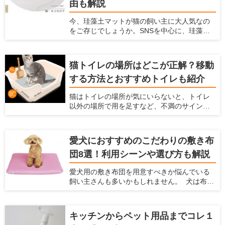
由も解説
ト、おすすめ商品を紹介しようと思います。
犬用の玩具にどんなものがあるか知りたい方
今、珪藻土マットが猫の飼い主に大人気なの
や、愛犬にどんな玩具を買ってあげるか迷っ
をご存じでしょうか。SNSを中心に、珪藻土
ている方は、ぜひ参考にしてください！
マットの上でのどをゴロゴロ鳴らしたり顔を
こすりつけたりする姿の、動画や写真が盛り
上がっています。 珪藻土マットは猫にとって
猫トイレの場所はどこが正解？移動
快適に過ごせる場所で、一日中珪藻土マット
する方法とおすすめトイレも紹介
の上で過ごす猫もいるようです。 珪藻土マッ
トとは、吸水性や速乾性に優れた人気アイテ
猫はトイレの場所が気にいらないと、トイレ
ム。脱衣所のマットを猫が占拠してしまうと
以外の場所で用を足すなど、不満のサインを
飼い主が使えないため、猫用にも珪藻土マッ
出します。そのまま放っておくと排泄のたび
トを用意するのがおすすめです。 この記事で
にストレスを感じ、膀胱炎など病気の原因に
は、なぜ猫は珪藻土マットが好きなのか説明
もなってしまいます。 愛猫にとって最適では
するとともに、舐めても大丈夫な理由とおす
愛犬におすすめのこだわりの敷き布
ない場所にトイレを設置しているなら、早め
すめアイテムを紹介します。
団8選！利用シーンや選び方も解説
に置き場所を見直した方が良いかもしれませ
ん。 この記事では、トイレに不満がある愛猫
愛犬用の敷き布団を用意すべきか悩んでいる
のサインや、適切なトイレの場所、便利な猫
飼い主さんも多いかもしれません。 犬は布団
トイレアイテムを紹介します。
のようなふかふかした場所が大好きですし、
なかには飼い主さんの布団に入ってきて、一
緒に寝たがる子もいます。 この記事では、犬
キッチンからペット用品までコレ１
が布団を好む理由を説明するとともに、おす