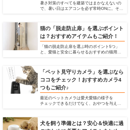
暑さ対策のすべてを建築ではまかなえないの
で、暑い日はエアコンを必ず常時ONに。そこ
で必要なのが、エアコンのエネルギーロスを
減らす建材・設備です。ポイントは「断熱に
隙間をつくらない」「空気の流れをつくる」
猫の「脱走防止扉」を選ぶポイント
の2点。電気代の節約にも。
は？おすすめアイテムもご紹介！
「猫の脱走防止扉を選ぶ時のポイント5つ」
と、愛猫と安全に暮らせるおすすめの猫用脱
走防止扉 ねこ工房『にゃんがーど』もご紹介
いたします
「ペット見守りカメラ」を選ぶなら
ココをチェック！おすすめカメラ4
つもご紹介♪
最近のペットカメラは愛犬愛猫の様子を
チェックできるだけでなく、おやつを与えら
れたり室温管理の機能が付いていたりするな
ど、プラスαな機能がついているものもありま
す。たくさんのメーカー、種類がズラリ並ん
犬を飼う準備とは？安心＆快適に過
でいて、どれを選んで良いか迷ってしまいま