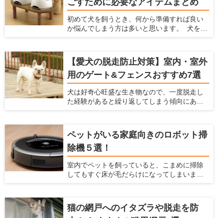
ごすために必要なアイテムまとめ
すよね。 そこで今回は、ペットカメラを選ぶ
ときのポイント5つと、おすすめのペットカメ
初めて犬を飼うとき、何から準備すれば良い
ラ4つをご紹介いたします
か悩んでしまう方は多いと思います。 犬を飼
うときには様々な準備をしなくてはなりませ
ん。食事、睡眠、排泄に使うアイテムは必ず
使うものなので、犬を飼う前に準備しておく
【愛犬の脱走防止対策】室内・室外
と慌てずに済みます。ケガや事故防止に、床
用のゲート&フェンスおすすめ7選
滑り対策や、ゲートの設置についても考えて
おくべきです。 この記事では、初めて犬を飼
犬は好奇心旺盛な生き物なので、一度脱走し
う方におすすめのアイテムを紹介するととも
た経験があると繰り返してしまう傾向にあり
に、犬を飼う前にできる室内環境の準備につ
ます。愛犬が道路に飛び出すことや段差や隙
いてもお伝えします。
間から通れないよう、脱走防止グッズを活用
しましょう。この記事では、脱走防止を考え
ペットがいる家庭向きのロボット掃
るポイントと、使い勝手の良いアイテムをま
除機５選！
とめて紹介します。
室内でペットを飼っていると、こまめに掃除
してもすぐ床が毛だらけになってしまいま
す。 このようにペットの抜け毛掃除に困って
いるなら、自動でお部屋をキレイにできるロ
ボット掃除機がおすすめ。ロボット掃除機が1
猫の網戸へのイタズラや脱走を防
台あれば、毎日の家事負担を軽減できます。