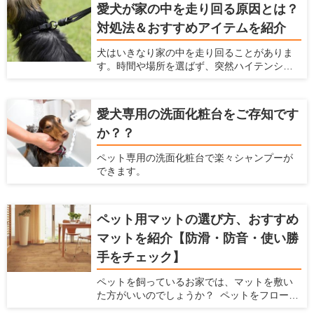
す。 犬を飼っている時の騒音問題に対策する
愛犬が家の中を走り回る原因とは？
ための方法、商品をここでは紹介します。
対処法＆おすすめアイテムを紹介
犬はいきなり家の中を走り回ることがありま
す。時間や場所を選ばず、突然ハイテンショ
ンになるため、驚いてしまう飼い主さんも多
いと思います。マンションだと下の階の住人
への迷惑が気になりますし、鳴いたり唸った
愛犬専用の洗面化粧台をご存知です
りしながら走ると近所への迷惑も気になりま
か？？
す。何より愛犬の健康に問題ないか心配にな
ると思います。この記事では、犬が家の中を
ペット専用の洗面化粧台で楽々シャンプーが
走り回るいくつかの原因を説明するととも
できます。
に、具体的な対処法を解説します。
ペット用マットの選び方、おすすめ
マットを紹介【防滑・防音・使い勝
手をチェック】
ペットを飼っているお家では、マットを敷い
た方がいいのでしょうか？ ペットをフローリ
ングで飼っていると、ペットの体に負担をか