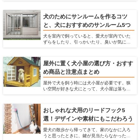
おすすめです。 ここでは、家の庭にドッグラ
ためには、壁紙に工夫するのがおすすめで
ンを作る方法がわからないという方に対し
す。 ここでは、「ペットを飼っている家にお
て、ドッグランのメリットや作り方、どんな
すすめの壁紙」を紹介するとともに、壁紙を
犬のためにサンルームを作るコツ
素材や設備を利用すればいいかまで解説しま
変えるための方法について解説します。
と、犬におすすめのサンルーム5つ
す。 犬を飼うのに最適な住宅を推進する「愛
犬家住宅」だからこそ知っている、ドッグラ
犬を室内で飼っていると、愛犬が室内でいた
ンの情報を紹介しているのでぜひ参考にして
ずらをしたり、引っかいたり、臭いが気に
くださいね！
なったり、毛がたくさん落ちてしまい掃除が
大変ですよね。 そういったお悩みを解決する
方法として、サンルームをペットスペースに
屋外に置く犬小屋の選び方・おすす
する方法があります。愛犬がふだん生活する
め商品と注意点まとめ
スペースとして、サンルームを利用すること
で様々なメリットがあります。 愛犬家住宅で
屋外で犬を飼う時には犬小屋が必要です。狭
は、日々多くのメーカーの製品をチェックを
い空間が好きな犬にとって、犬小屋は落ち着
することで、愛犬が暮らしやすいサンルーム
ける場所であり、犬小屋で寝たり、昼寝をし
の情報を収集しています。 ここでは、愛犬の
たり、休んだりします。 この犬小屋は愛犬が
ためにサンルームの設置を検討している人に
快適に過ごせるだけでなく、衛星面やお手入
対して、サンルームのメリットやサンルーム
おしゃれな犬用のリードフック5
れなど飼い主にとっても快適なものを選ぶの
を設置するときに気をつけるポイント、おす
選！デザインや素材にもこだわろう
がおすすめ。 ここでは、愛犬の犬小屋をどう
すめのメーカーなどを紹介いたします。
やって選んだらいいかわからない人、デザイ
愛犬の散歩から帰ってきて、家のなかに入ろ
ンや機能からおすすめの犬小屋を探している
うと思ったときに、鍵が見当たらなかったと
人に、おすすめの犬小屋を紹介しようと思い