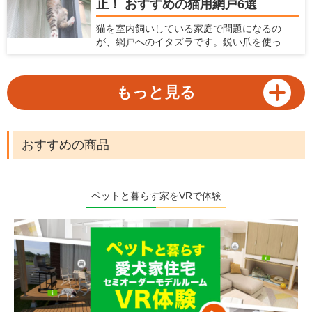
止！ おすすめの猫用網戸6選
近年ロボット掃除機は高性能化が著しく、各
メーカーからさまざまなモデルがラインナッ
猫を室内飼いしている家庭で問題になるの
プされています。本記事ではロボット掃除機
が、網戸へのイタズラです。鋭い爪を使って
の選び方とおすすめの機種をご紹介します。
網戸に登ったり破ったり、時には網戸を外し
て脱走してしまうなんてことも。網戸が傷む
だけでなく、猫が脱走してしまう危険性を考
もっと見る
えると、網戸問題は猫を飼っている家庭に
とって早急に対処したい問題。猫を飼ってい
る家庭に向けて、網戸へのイタズラや脱走防
止に役立つ対策と、猫がいても安心して使え
おすすめの商品
る網戸を紹介します。
ペットと暮らす家をVRで体験