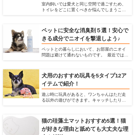
います。ここでは、犬を庭で放し飼いすると
室内飼いでは愛犬と同じ空間で過ごすため、
きにおすすめのフェンスを紹介するととも
トイレをどこに置くべきか悩んでしまうこと
に、放し飼いするときに気をつけるべきこと
があると思います。限られたスペースの中
を紹介します。
で、トイレのトレーニングに適していて、愛
犬も飼い主もストレスを感じにくい場所はあ
ペットに安全な消臭剤５選！安心で
るのでしょうか。 自宅の間取りや掃除のしや
きる成分でニオイを撃退しよう♪
すさを考慮しつつ、トイレ関連のアイテムや
トイレの置き方を工夫すれば、ベストな場所
ペットとの暮らしにおいて、お部屋のニオイ
が見つかるはずです。この記事では、愛犬が
問題は避けて通れないものです。 最近ではさ
好むトイレの条件とおすすめの場所、トイレ
まざまな消臭アイテムが販売されています
グッズについて紹介します。
が、 やはり飼い主さんとしては「ペットに安
全かどうか」で選びたいですよね。 今回は
犬用のおすすめ玩具を5タイプ12ア
「ペットがいるご家庭でも安心して使える消
イテムで紹介！
臭剤」を5つご紹介します。
遊ぶ時に玩具があると、ワンちゃんはただ走
る以外の遊びができます。キャッチしたり、
ジャンプしたりと、普段しないような動きが
できるので喜ぶこと間違いなしです！ 他に
も、玩具は愛犬、飼い主のどちらにとっても
猫の珪藻土マットおすすめ5選！猫
様々なメリットがあります。 ここでは、犬と
が好きな理由と舐めても大丈夫な理
の生活の情報を紹介している「愛犬家住宅」
が、犬と楽しむための玩具の種類やメリッ