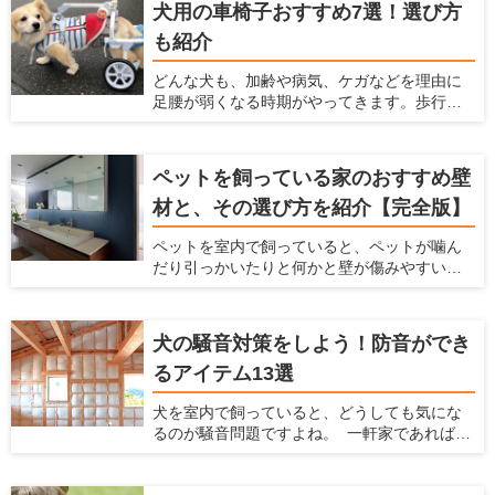
性やコストパフォーマンスに期待大です！
犬用の車椅子おすすめ7選！選び方
います。 そのようなときは、犬にとって食べ
も紹介
やすい姿勢が保てるご飯台を検討してみま
しょう。老犬や気管の弱い犬のサポートにも
どんな犬も、加齢や病気、ケガなどを理由に
役立ちます。 この記事では、ご飯台を使うメ
足腰が弱くなる時期がやってきます。歩行が
リットと選び方、おすすめのアイテムを7つ紹
困難になり、思うように動けなくなったとき
介します。
に役立つのが犬用車椅子です。 愛犬と飼い主
さんにとって、少しの距離でも一緒に歩ける
ペットを飼っている家のおすすめ壁
時間は貴重です。たとえ体が不自由であって
材と、その選び方を紹介【完全版】
も、犬用車椅子があれば愛犬の意思で行きた
い場所に移動できます。 寝たきりを予防する
ペットを室内で飼っていると、ペットが噛ん
ために、体力づくりの一環として犬用車椅子
だり引っかいたりと何かと壁が傷みやすいで
を利用するのも一つの方法です。この記事で
すし、ペットの汚れが付きやすいですよね。
は、犬用車椅子の選び方を説明するととも
ペットの臭いが染みついたり、ペットの鳴き
に、おすすめの製品7つを紹介します。
声が周りに漏れたりするのも、壁が原因のこ
犬の騒音対策をしよう！防音ができ
とがあります。 だからこそ、ペットを飼う時
るアイテム13選
にはこういった悩みを解決してくれる壁材を
選ぶ必要があります。 この記事では、ペット
犬を室内で飼っていると、どうしても気にな
を飼う家におすすめの壁材を紹介するととも
るのが騒音問題ですよね。 一軒家であれば周
に、愛犬家住宅だからこそ知っている壁材の
辺の住民、マンションであれば隣の部屋や下
選び方を解説します。
の階の住民から苦情が来る可能性がありま