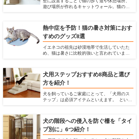
壁に設置することで猫の歩く道や休憩場所、
適切な場所での爪とぎの対策は「愛猫が好む
遊び場所が作れるキャットウォール。猫の祖
爪とぎ場を十分に用意すること」です。 今回
先は木の上で生活していたため、現在のイエ
は、爪とぎタワーの選び方と、おすすめの爪
ネコたちも高いところが好きですし、「高い
とぎタワーを紹介します。
場所にいた方が外敵から身を守りやすい」と
熱中症を予防！猫の暑さ対策におす
いう本能から安心感がうまれます。 また猫の
すめのグッズ8選
行動可能範囲が三次元化されることにより、
猫のストレス解消・運動不足解消にも役立ち
イエネコの祖先は砂漠地帯で生活していたた
ます。 最近のキャットウォールには、複数の
め、猫は暑さに比較的強いと言われていま
パーツをそれぞれ設置し組み合わせて使うも
す。しかし発汗によって体温を下げる人間と
のや、家具と一体化しているものなどがあ
は違い猫には汗腺が肉球くらいにしかなく、
り、部屋や好みに合わせて選べます。 この記
発汗による体温調節ができません。 体温が急
事では、キャットウォールの選び方とおすす
犬用ステップおすすめ8商品と選び
激に上がるとなかなか体温を下げられず、夏
め商品を紹介します。
方を紹介！
の暑い時期には熱中症になってしまう危険性
があります。 熱中症になると命を落とす可能
犬を飼っているご家庭にとって、「犬用のス
性もあるので、飼い主はしっかり猫の暑さ対
テップ」は必須アイテムといえます。 という
策をしてあげなくてはなりません。 そこで今
のも、犬にとって高低差のある段差はとても
回は、猫のためにできる夏の暑さ対策を紹介
危険であり、身体にダメージを与えてしまう
するとともに、猫の暑さ対策におすすめの
からです。もし犬を飼っているなら、"犬用の
グッズを紹介します。
犬の階段への侵入を防ぐ柵を「タイ
ステップを準備するのがおすすめ。 ここで
プ別に」6つ紹介！
は、犬と飼い主のための住宅情報を提供して
いる愛犬家住宅が、犬用のステップの重要性