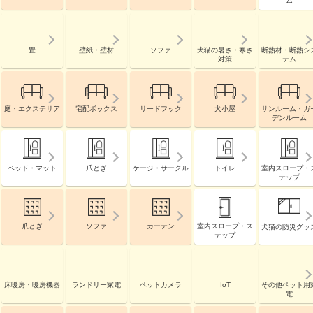
ム
畳
壁紙・壁材
ソファ
犬猫の暑さ・寒さ
断熱材・断熱シ
対策
テム
庭・エクステリア
宅配ボックス
リードフック
犬小屋
サンルーム・ガ
デンルーム
ベッド・マット
爪とぎ
ケージ・サークル
トイレ
室内スロープ・
テップ
爪とぎ
ソファ
カーテン
室内スロープ・ス
犬猫の防災グッ
テップ
床暖房・暖房機器
ランドリー家電
ペットカメラ
IoT
その他ペット用
電