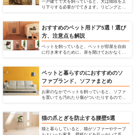
一戸建てで犬を飼っていると、犬は階段を上
やその使い方を解説するとともに、おすすめ
り下りする必要がでてきます。リビングとは
のステップを紹介しようと思います。
別の階に寝室があって、犬と一緒に寝ている
場合などは、犬も階段を上り下りしなくては
ならないのです。 しかし、この階段の上り下
おすすめのペット用ドア5選！選び
りは、犬にとって大きな危険をはらんでいま
方、注意点も解説
す。早く対策をしておかないと、犬の体に大
きなダメージを与えることになってしまいま
ペットを飼っていると、ペットが部屋を自由
す。 ここでは、犬が階段に入るのを防ぐ柵
に行き来するために、扉を開けておかなくて
と、階段が犬に及ぼすダメージやリスクを解
はいけません。 開けっ放しでは冷暖房効果が
説します。
弱まってしまいますし、別の部屋にペットの
トイレをおいている時には、部屋に臭いが
ペットと暮らすのにおすすめのソ
入ってきてしまいます。 かといって閉めてお
ファブランド、ソファまとめ
いても、ペットが移動したいという時に毎回
開け閉めしなくてはならず、面倒ですよね。
お家のなかでペットを飼っていると、ソファ
そんなときには、ペット用ドアを設置するの
を置いても汚れたり傷がついたりするのでソ
がおすすめです。 ペット用ドアとは、通常の
ファを置くかどうか悩んでしまうかもしれま
扉や壁にペットが通るだけの広さの出入り口
せん。 ですがリビングにソファがあると寛げ
を付ける方法です。扉を閉じた状態でも、
ますし便利です。もしペットを飼っている方
ペットがお部屋を自由に行き来ができるの
猫の爪とぎを防止する腰壁5選
がソファを購入するなら、ソファもペットに
で、とても便利です。 ここでは、おすすめ商
合わせて選ぶ必要があります。 ここでは、
品を紹介するとともに、ペット用ドアの知ら
猫と暮らしていると、猫がソファーやテーブ
ペットと快適に使えるソファの選び方、お手
れざるメリット、ペット用ドアの種類を紹介
ルといった家具、壁紙などを引っかいて爪と