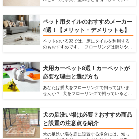
入れ方法、おすすめのソファブランドをご紹
します。
ぎをしてしまうことがあると思います。特に
介します。この記事を読んで、ペットと快適
賃貸物件に住んでいると、猫が傷つけるので
に使えるソファを選んでください！
はとハラハラしますよね。 そこで今回は、猫
ペット用タイルのおすすめメーカー
の爪とぎを防止する方法や爪とぎ防止に役立
つ腰壁をご紹介します。愛猫の爪とぎ対策を
4選！【メリット・デメリットも】
立てるときの参考にしてみてください。
ペットのいる家では、床にタイルを利用する
のもおすすめです。 フローリングは滑りやす
いのでペットの足腰にダメージを与えてしま
いますが、滑らないタイルにすることでそう
いったデメリットを防げます。 ここでは、
犬用カーペット8選！カーペットが
ペットを飼っている家にとってタイルにどの
必要な理由と選び方も
ようなメリットやデメリットがあるか、どん
なタイルを選べばいいかを解説するととも
あなたは愛犬をフローリングで飼ってはいま
に、おすすめのタイルを紹介します。 ペット
せんか？ 犬をフローリングで飼っていると、
を飼っていて、床をタイルにするか検討して
不都合がたくさんあります。床が滑りやすく
いる方はぜひ読んでみてください。
なることによる愛犬の足腰への負担や階下へ
の足音、フローリングに染みつく臭いなどで
犬の足洗い場は必要？おすすめ商品
す。こういった悩みを解消するには、カー
と設置の注意点を紹介
ペットを敷くことをおすすめします。 ここで
は犬を飼う場合の家でのカーペットの魅力を
犬の足洗い場を庭に設置する場合には、知っ
紹介するとともに、愛犬と暮らしやすい家を