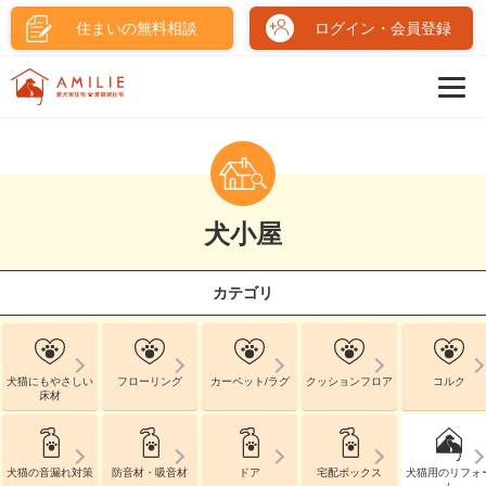
住まいの無料相談
ログイン・会員登録
犬小屋
カテゴリ
犬猫にもやさしい
フローリング
カーペット/ラグ
クッションフロア
コルク
床材
犬猫の音漏れ対策
防音材・吸音材
ドア
宅配ボックス
犬猫用のリフォ