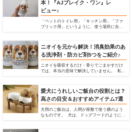
本！『AJブレイク・ワン』レ
すめの敷布団8つとその選び方について解説し
ます。
ビュー♪
「ペットのトイレ用」「キッチン用」「ファ
ブリック用」というように、使う場所に合わ
せて洗剤を用意すると掃除用品がごちゃご
ちゃ多くなりがちですよね。実は「これ１本
でキッチンからペット用品まで幅広く使え
ニオイを元から解決！消臭効果のあ
る」というオールマイティーな洗浄剤がある
る洗浄剤・防カビ剤5つをご紹介♪
んです♪しかも、洗浄だけでなく除菌消臭効果
もあって更に安全性が高いという優れもの！
ニオイを吸収するだけ・香りでごまかすだけ
今回は洗浄剤『AJブレイク・ワン』を、わた
では、本当の意味で解決していません。 私た
くし勝部が実際に使ってのレポートと共にご
ち人間にとって無臭でも、嗅覚の鋭い愛犬や
紹介いたします！
愛猫にとっては臭うままかもしれませんよ
ね。 なにより、ニオイが発生しているという
愛犬にうれしいご飯台の役割とは？
ことはウイルスや雑菌が繁殖していて不衛生
高さの目安＆おすすめアイテム7選
になっている恐れがあるのです。 除菌効果や
菌の繁殖を抑制する効果がある洗浄剤で掃除
犬用のご飯台は、人間が座敷で使う膳のよう
をすれば、原因からニオイを解消できます。
なものです。 犬は、ドッグフードのように簡
今回は、「ニオイを元から解決する」効果の
単に飲み込めるサイズの食べ物は噛まずに丸
ある洗浄剤を5つご紹介いたします。 業務用と
飲みします。慌てて食べてしまうと、未消化
しても使用されているものもあり、その安全
のフードを吐き出したり、むせたりしてしま