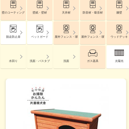
壁のコーティング
壁紙・壁材
天井材
防音材・吸音材
腰壁
脱走防止扉
ペットガード
屋外フェンス・塀
屋外フェンス・塀
ウッドデッキ
水回り
洗面・バスタブ
洗面
ガス器具
太陽光