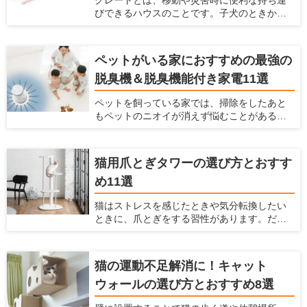
クレートとは、移動や災害時に便利な持ち運
ポイントとフロアコーティングとの違い、お
びできるハウスのことです。子犬のときから
すすめ商品5つを紹介します。
クレートに慣らしておけば、旅行や通院時の
移動のストレスを軽減できます。 この記事で
は、クレートの使い方と選び方を紹介すると
ペットがいる家におすすめの最強の
ともに、素材別おすすめ商品を7つピックアッ
脱臭機＆脱臭機能付き家電11選
プして紹介します。
ペットを飼っている家では、掃除をしたあと
もペットのニオイが消えず悩むことがあるか
もしれません。 そんな場合には、脱臭機を設
置するのがおすすめ。脱臭機能によってお部
屋のニオイを大きく減らすことができます。
猫用爪とぎタワーの選び方とおすす
ただ脱臭機を選ぶときには、どれを選べばい
め11選
いかわからないことも多いです。今回は、
ペットがいる家で脱臭機を置くとよい理由
猫はストレスを感じたときや気分転換したい
や、どうやって選ぶべきか、おすすめの脱臭
ときに、爪とぎをする習性があります。だか
機と脱臭機能付き家電を紹介するので参考に
らこそ、お家で猫を飼うときには爪とぎを用
してみてください。
意しておく必要があります。 飼い主にとって
愛猫に不適切な場所で爪をとがれることは大
猫の運動不足解消に！キャット
きな悩みとなります。飼い主を悩ませる爪を
ウォールの選び方とおすすめ8選
といでしまいやすい代表的な場所は、壁・
柱・ソファーなどがあげられます。愛猫の不