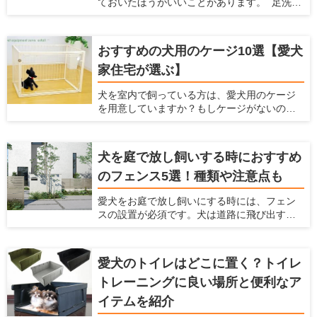
ておいたほうがいいことがあります。 足洗い
提案している愛犬家住宅だからこその視点
場は室内犬を外で散歩させたり、庭で遊ばせ
で、カーペットの選び方やおすすめのカー
たりする場合に、家に入る前に庭で脚を洗え
ペットを紹介します。カーペットを探してい
て便利です。しかし、足洗い場はただ設置す
る人はぜひ参考にしてくださいね！
おすすめの犬用のケージ10選【愛犬
るだけだと後々不都合が起こったり、それが
家住宅が選ぶ】
原因で使わなくなったりします。 ここでは、
犬と暮らすための住宅の情報を提供している
犬を室内で飼っている方は、愛犬用のケージ
愛犬家住宅ならではの視点で、足洗い場に必
を用意していますか？もしケージがないので
要な設備や注意点、おすすめの足洗い場など
したら、犬用ケージを準備してあげましょ
を紹介します。
う。 室内だからケージはいらないだろうと考
えていたら、犬にとってはとてもマイナスに
犬を庭で放し飼いする時におすすめ
なっているかもしれませんよ。 ここでは、犬
のフェンス5選！種類や注意点も
にとってケージが大事な理由とケージの種類
や選び方、おすすめの犬用ケージを紹介しよ
愛犬をお庭で放し飼いにする時には、フェン
うと思います。これまでにたくさんの愛犬家
スの設置が必須です。犬は道路に飛び出すこ
を見てきた「愛犬家住宅」の視点で、犬用の
とがありますし、通行人に吠えたり、噛みつ
ケージを厳選しますのでぜひ参考にしてくだ
いたりすることもあるからです。 しっかりと
さい。
したフェンスを設置することで、犬が車にひ
愛犬のトイレはどこに置く？トイレ
かれることを防げますし、通行人への迷惑も
トレーニングに良い場所と便利なア
防げます。 ただ、庭で放し飼いをする時には
どんなフェンスを選べばいいか、どんなポイ
イテムを紹介
ントに注意すればいいかなどわからないと思