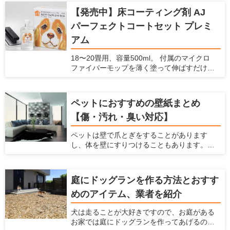
【発売中】床コーティング剤 AJ
パーフェクトコートセット プレミ
アム
18〜20畳用、容量500ml。 付属のマイクロ
ファイバーモップを薄く塗って伸ばすだけで
コーティングできます。 ガラスの薄い膜が、
床の滑りを防止し、愛犬の怪我を防止しま
す。また、床・壁・家具のキズ・汚れを防止
ペットにおすすめの壁紙まとめ
できます。 ナノコンポジット技術による「ガ
【傷・汚れ・臭い対応】
ラスの薄膜」が、床・壁・家具などの表面を
コーティング。塗るだけで床の滑りを防ぎ、
ペットは壁で爪とぎをすることがあります
キズ・汚れから守ります。 従来品より防滑性
し、体を壁にすりつけることもあります。ま
能30％向上。 メンテナンス不要で、長期間効
た、猫は壁伝いにジャンプすることが多いで
果が持続します。これ1本で愛犬家の住まいの
すよね。 犬や猫などのペットを飼っている
悩みを解決します。
と、こういった行動によって壁に傷がついた
庭にドッグランを作る方法とおすす
り、壁紙をはがされたり、壁に汚れやニオイ
めのアイテム、業者を紹介
が染みついてしまったりします。 壁紙をすぐ
に交換しなくてはならないことも多いです
犬は走ることが大好きですので、お庭がある
し、家中にペットの臭いが漂うという状態に
お家では庭にドッグランを作ってあげるのが
なってしまいます。これらの悩みを解消する