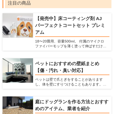
注目の商品
【発売中】床コーティング剤 AJ
パーフェクトコートセット プレミ
アム
18〜20畳用、容量500ml。 付属のマイクロ
ファイバーモップを薄く塗って伸ばすだけで
コーティングできます。 ガラスの薄い膜が、
床の滑りを防止し、愛犬の怪我を防止しま
す。また、床・壁・家具のキズ・汚れを防止
ペットにおすすめの壁紙まとめ
できます。 ナノコンポジット技術による「ガ
【傷・汚れ・臭い対応】
ラスの薄膜」が、床・壁・家具などの表面を
コーティング。塗るだけで床の滑りを防ぎ、
ペットは壁で爪とぎをすることがあります
キズ・汚れから守ります。 従来品より防滑性
し、体を壁にすりつけることもあります。ま
能30％向上。 メンテナンス不要で、長期間効
た、猫は壁伝いにジャンプすることが多いで
果が持続します。これ1本で愛犬家の住まいの
すよね。 犬や猫などのペットを飼っている
悩みを解決します。
と、こういった行動によって壁に傷がついた
庭にドッグランを作る方法とおすす
り、壁紙をはがされたり、壁に汚れやニオイ
めのアイテム、業者を紹介
が染みついてしまったりします。 壁紙をすぐ
に交換しなくてはならないことも多いです