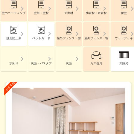
壁のコーティング
壁紙・壁材
天井材
防音材・吸音材
腰壁
脱走防止扉
ペットガード
屋外フェンス・塀
屋外フェンス・塀
ウッドデッキ
水回り
洗面・バスタブ
洗面
ガス器具
太陽光