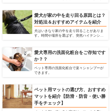
辺の住民、マンションであれば隣の部屋や下
選び方を解説します。
の階の住民から苦情が来る可能性がありま
す。 犬を飼っている時の騒音問題に対策する
愛犬が家の中を走り回る原因とは？
ための方法、商品をここでは紹介します。
対処法＆おすすめアイテムを紹介
犬はいきなり家の中を走り回ることがありま
す。時間や場所を選ばず、突然ハイテンショ
ンになるため、驚いてしまう飼い主さんも多
いと思います。マンションだと下の階の住人
への迷惑が気になりますし、鳴いたり唸った
愛犬専用の洗面化粧台をご存知です
りしながら走ると近所への迷惑も気になりま
か？？
す。何より愛犬の健康に問題ないか心配にな
ると思います。この記事では、犬が家の中を
ペット専用の洗面化粧台で楽々シャンプーが
走り回るいくつかの原因を説明するととも
できます。
に、具体的な対処法を解説します。
ペット用マットの選び方、おすすめ
マットを紹介【防滑・防音・使い勝
手をチェック】