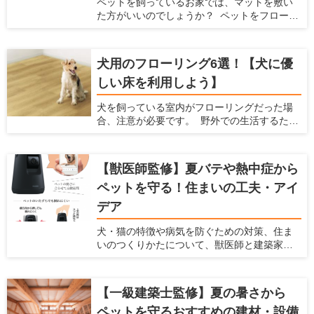
ペットを飼っているお家では、マットを敷い
た方がいいのでしょうか？ ペットをフローリ
ングで飼っていると、ペットの体に負担をか
けてしまったり、床に傷がついたりと、色ん
な不都合が出てきます。 そんな時には、マッ
犬用のフローリング6選！【犬に優
トを敷くことで解決できる場合があります。
しい床を利用しよう】
ここでは、ペット用のマットを敷いた方がい
い場合と、マットを選ぶ時に注意すべきポイ
犬を飼っている室内がフローリングだった場
ント、おすすめのペット用マットを紹介しま
合、注意が必要です。 野外での生活するため
す。 あらゆるメーカーの商品をチェックして
に作られた犬の体は、フローリングの床で暮
いる、愛犬家住宅ならではの視点で解説しま
らすようにはできていません。 フローリング
すので、ぜひ参考にしてくださいね。
は犬の体にダメージを与えますし、将来の病
【獣医師監修】夏バテや熱中症から
気を引き起こす可能性もあるのです。 犬を飼
ペットを守る！住まいの工夫・アイ
われている愛犬家の方は、犬用のフローリン
グに変えることを検討してみてはいかがで
デア
しょうか。 この記事では、フローリングが犬
に与えるダメージを紹介するとともに、愛犬
犬・猫の特徴や病気を防ぐための対策、住ま
家住宅だからこそわかる「犬に優しいフロー
いのつくりかたについて、獣医師と建築家の
リング」を紹介します。
先生に伺いました。
【一級建築士監修】夏の暑さから
ペットを守るおすすめの建材・設備