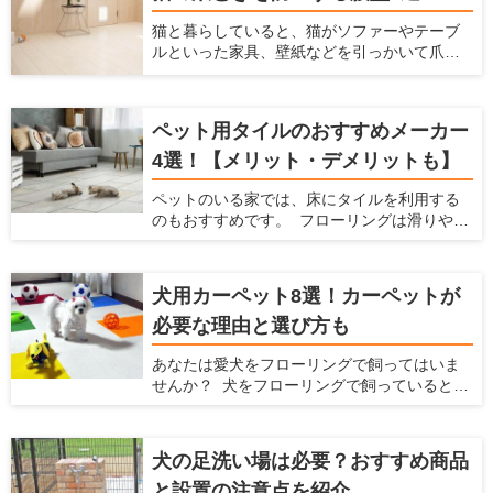
がソファを購入するなら、ソファもペットに
で、とても便利です。 ここでは、おすすめ商
合わせて選ぶ必要があります。 ここでは、
品を紹介するとともに、ペット用ドアの知ら
猫と暮らしていると、猫がソファーやテーブ
ペットと快適に使えるソファの選び方、お手
れざるメリット、ペット用ドアの種類を紹介
ルといった家具、壁紙などを引っかいて爪と
入れ方法、おすすめのソファブランドをご紹
します。
ぎをしてしまうことがあると思います。特に
介します。この記事を読んで、ペットと快適
賃貸物件に住んでいると、猫が傷つけるので
に使えるソファを選んでください！
はとハラハラしますよね。 そこで今回は、猫
ペット用タイルのおすすめメーカー
の爪とぎを防止する方法や爪とぎ防止に役立
つ腰壁をご紹介します。愛猫の爪とぎ対策を
4選！【メリット・デメリットも】
立てるときの参考にしてみてください。
ペットのいる家では、床にタイルを利用する
のもおすすめです。 フローリングは滑りやす
いのでペットの足腰にダメージを与えてしま
いますが、滑らないタイルにすることでそう
いったデメリットを防げます。 ここでは、
犬用カーペット8選！カーペットが
ペットを飼っている家にとってタイルにどの
必要な理由と選び方も
ようなメリットやデメリットがあるか、どん
なタイルを選べばいいかを解説するととも
あなたは愛犬をフローリングで飼ってはいま
に、おすすめのタイルを紹介します。 ペット
せんか？ 犬をフローリングで飼っていると、
を飼っていて、床をタイルにするか検討して
不都合がたくさんあります。床が滑りやすく
いる方はぜひ読んでみてください。
なることによる愛犬の足腰への負担や階下へ
の足音、フローリングに染みつく臭いなどで
犬の足洗い場は必要？おすすめ商品
す。こういった悩みを解消するには、カー
と設置の注意点を紹介
ペットを敷くことをおすすめします。 ここで