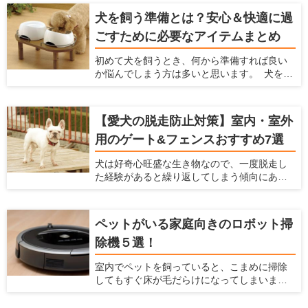
す。たくさんのメーカー、種類がズラリ並ん
犬を飼う準備とは？安心＆快適に過
でいて、どれを選んで良いか迷ってしまいま
ごすために必要なアイテムまとめ
すよね。 そこで今回は、ペットカメラを選ぶ
ときのポイント5つと、おすすめのペットカメ
初めて犬を飼うとき、何から準備すれば良い
ラ4つをご紹介いたします
か悩んでしまう方は多いと思います。 犬を飼
うときには様々な準備をしなくてはなりませ
ん。食事、睡眠、排泄に使うアイテムは必ず
使うものなので、犬を飼う前に準備しておく
【愛犬の脱走防止対策】室内・室外
と慌てずに済みます。ケガや事故防止に、床
用のゲート&フェンスおすすめ7選
滑り対策や、ゲートの設置についても考えて
おくべきです。 この記事では、初めて犬を飼
犬は好奇心旺盛な生き物なので、一度脱走し
う方におすすめのアイテムを紹介するととも
た経験があると繰り返してしまう傾向にあり
に、犬を飼う前にできる室内環境の準備につ
ます。愛犬が道路に飛び出すことや段差や隙
いてもお伝えします。
間から通れないよう、脱走防止グッズを活用
しましょう。この記事では、脱走防止を考え
ペットがいる家庭向きのロボット掃
るポイントと、使い勝手の良いアイテムをま
除機５選！
とめて紹介します。
室内でペットを飼っていると、こまめに掃除
してもすぐ床が毛だらけになってしまいま
す。 このようにペットの抜け毛掃除に困って
いるなら、自動でお部屋をキレイにできるロ