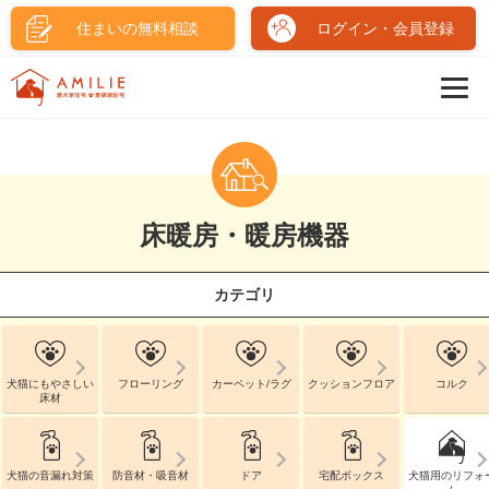
住まいの無料相談
ログイン・会員登録
床暖房・暖房機器
カテゴリ
犬猫にもやさしい
フローリング
カーペット/ラグ
クッションフロア
コルク
床材
犬猫の音漏れ対策
防音材・吸音材
ドア
宅配ボックス
犬猫用のリフォ