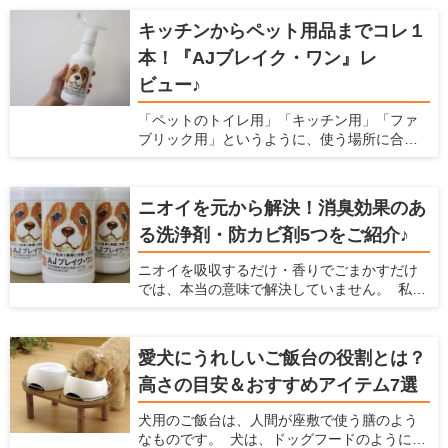
なかには飼い主さんの布団に入ってきて、一
緒に寝たがる子もいます。 この記事では、犬
キッチンからペット用品までコレ１
が布団を好む理由を説明するとともに、おす
本！『AJブレイク・ワン』レ
すめの敷布団8つとその選び方について解説し
ます。
ビュー♪
「ペットのトイレ用」「キッチン用」「ファ
ブリック用」というように、使う場所に合わ
せて洗剤を用意すると掃除用品がごちゃご
ちゃ多くなりがちですよね。実は「これ１本
でキッチンからペット用品まで幅広く使え
ニオイを元から解決！消臭効果のあ
る」というオールマイティーな洗浄剤がある
る洗浄剤・防カビ剤5つをご紹介♪
んです♪しかも、洗浄だけでなく除菌消臭効果
もあって更に安全性が高いという優れもの！
ニオイを吸収するだけ・香りでごまかすだけ
今回は洗浄剤『AJブレイク・ワン』を、わた
では、本当の意味で解決していません。 私た
くし勝部が実際に使ってのレポートと共にご
ち人間にとって無臭でも、嗅覚の鋭い愛犬や
紹介いたします！
愛猫にとっては臭うままかもしれませんよ
ね。 なにより、ニオイが発生しているという
愛犬にうれしいご飯台の役割とは？
ことはウイルスや雑菌が繁殖していて不衛生
高さの目安＆おすすめアイテム7選
になっている恐れがあるのです。 除菌効果や
菌の繁殖を抑制する効果がある洗浄剤で掃除
犬用のご飯台は、人間が座敷で使う膳のよう
をすれば、原因からニオイを解消できます。
なものです。 犬は、ドッグフードのように簡
今回は、「ニオイを元から解決する」効果の