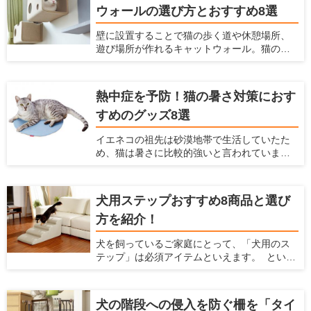
ウォールの選び方とおすすめ8選
といでしまいやすい代表的な場所は、壁・
柱・ソファーなどがあげられます。愛猫の不
壁に設置することで猫の歩く道や休憩場所、
適切な場所での爪とぎの対策は「愛猫が好む
遊び場所が作れるキャットウォール。猫の祖
爪とぎ場を十分に用意すること」です。 今回
先は木の上で生活していたため、現在のイエ
は、爪とぎタワーの選び方と、おすすめの爪
ネコたちも高いところが好きですし、「高い
とぎタワーを紹介します。
場所にいた方が外敵から身を守りやすい」と
熱中症を予防！猫の暑さ対策におす
いう本能から安心感がうまれます。 また猫の
すめのグッズ8選
行動可能範囲が三次元化されることにより、
猫のストレス解消・運動不足解消にも役立ち
イエネコの祖先は砂漠地帯で生活していたた
ます。 最近のキャットウォールには、複数の
め、猫は暑さに比較的強いと言われていま
パーツをそれぞれ設置し組み合わせて使うも
す。しかし発汗によって体温を下げる人間と
のや、家具と一体化しているものなどがあ
は違い猫には汗腺が肉球くらいにしかなく、
り、部屋や好みに合わせて選べます。 この記
発汗による体温調節ができません。 体温が急
事では、キャットウォールの選び方とおすす
犬用ステップおすすめ8商品と選び
激に上がるとなかなか体温を下げられず、夏
め商品を紹介します。
方を紹介！
の暑い時期には熱中症になってしまう危険性
があります。 熱中症になると命を落とす可能
犬を飼っているご家庭にとって、「犬用のス
性もあるので、飼い主はしっかり猫の暑さ対
テップ」は必須アイテムといえます。 という
策をしてあげなくてはなりません。 そこで今
のも、犬にとって高低差のある段差はとても
回は、猫のためにできる夏の暑さ対策を紹介
危険であり、身体にダメージを与えてしまう
するとともに、猫の暑さ対策におすすめの
からです。もし犬を飼っているなら、"犬用の
グッズを紹介します。
犬の階段への侵入を防ぐ柵を「タイ
ステップを準備するのがおすすめ。 ここで