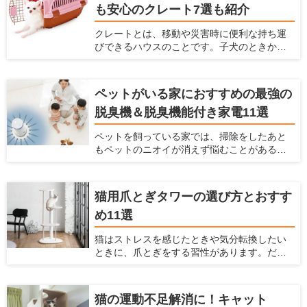
も安心のクレート7選も紹介
けで滑り止めやキズ防止効果が得られます。
この記事では、フローリングワックスを選ぶ
クレートとは、移動や災害時に便利な持ち運
ポイントとフロアコーティングとの違い、お
びできるハウスのことです。子犬のときから
すすめ商品5つを紹介します。
クレートに慣らしておけば、旅行や通院時の
移動のストレスを軽減できます。 この記事で
は、クレートの使い方と選び方を紹介すると
ペットがいる家におすすめの最強の
ともに、素材別おすすめ商品を7つピックアッ
脱臭機＆脱臭機能付き家電11選
プして紹介します。
ペットを飼っている家では、掃除をしたあと
もペットのニオイが消えず悩むことがあるか
もしれません。 そんな場合には、脱臭機を設
置するのがおすすめ。脱臭機能によってお部
屋のニオイを大きく減らすことができます。
猫用爪とぎタワーの選び方とおすす
ただ脱臭機を選ぶときには、どれを選べばい
め11選
いかわからないことも多いです。今回は、
ペットがいる家で脱臭機を置くとよい理由
猫はストレスを感じたときや気分転換したい
や、どうやって選ぶべきか、おすすめの脱臭
ときに、爪とぎをする習性があります。だか
機と脱臭機能付き家電を紹介するので参考に
らこそ、お家で猫を飼うときには爪とぎを用
してみてください。
意しておく必要があります。 飼い主にとって
愛猫に不適切な場所で爪をとがれることは大
猫の運動不足解消に！キャット
きな悩みとなります。飼い主を悩ませる爪を