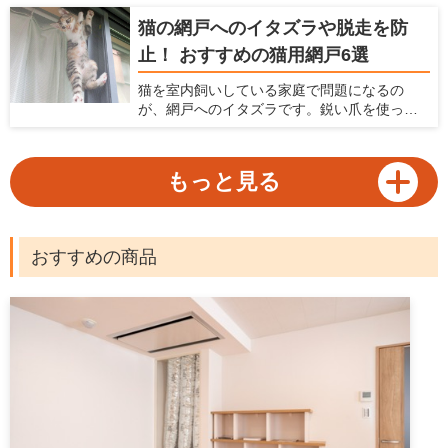
ボット掃除機がおすすめ。ロボット掃除機が1
猫の網戸へのイタズラや脱走を防
台あれば、毎日の家事負担を軽減できます。
止！ おすすめの猫用網戸6選
近年ロボット掃除機は高性能化が著しく、各
メーカーからさまざまなモデルがラインナッ
猫を室内飼いしている家庭で問題になるの
プされています。本記事ではロボット掃除機
が、網戸へのイタズラです。鋭い爪を使って
の選び方とおすすめの機種をご紹介します。
網戸に登ったり破ったり、時には網戸を外し
て脱走してしまうなんてことも。網戸が傷む
だけでなく、猫が脱走してしまう危険性を考
もっと見る
えると、網戸問題は猫を飼っている家庭に
とって早急に対処したい問題。猫を飼ってい
る家庭に向けて、網戸へのイタズラや脱走防
止に役立つ対策と、猫がいても安心して使え
おすすめの商品
る網戸を紹介します。