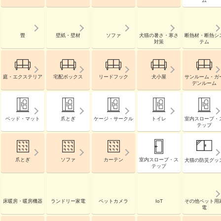
ム
畳
壁紙・壁材
ソファ
犬猫の暑さ・寒さ
断熱材・断熱シ
対策
テム
庭・エクステリア
宅配ボックス
リードフック
犬小屋
サンルーム・ガ
デンルーム
ベッド・マット
爪とぎ
ケージ・サークル
トイレ
室内スロープ・
テップ
爪とぎ
ソファ
カーテン
室内スロープ・ス
犬猫の防災グッ
テップ
床暖房・暖房機器
ランドリー家電
ペットカメラ
IoT
その他ペット用
電