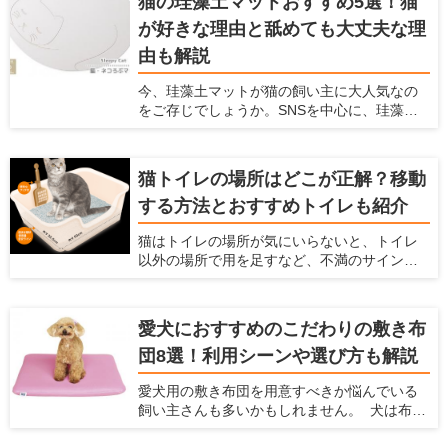
猫の珪藻土マットおすすめ5選！猫
様々なメリットがあります。 ここでは、犬と
が好きな理由と舐めても大丈夫な理
の生活の情報を紹介している「愛犬家住宅」
が、犬と楽しむための玩具の種類やメリッ
由も解説
ト、おすすめ商品を紹介しようと思います。
犬用の玩具にどんなものがあるか知りたい方
今、珪藻土マットが猫の飼い主に大人気なの
や、愛犬にどんな玩具を買ってあげるか迷っ
をご存じでしょうか。SNSを中心に、珪藻土
ている方は、ぜひ参考にしてください！
マットの上でのどをゴロゴロ鳴らしたり顔を
こすりつけたりする姿の、動画や写真が盛り
上がっています。 珪藻土マットは猫にとって
猫トイレの場所はどこが正解？移動
快適に過ごせる場所で、一日中珪藻土マット
する方法とおすすめトイレも紹介
の上で過ごす猫もいるようです。 珪藻土マッ
トとは、吸水性や速乾性に優れた人気アイテ
猫はトイレの場所が気にいらないと、トイレ
ム。脱衣所のマットを猫が占拠してしまうと
以外の場所で用を足すなど、不満のサインを
飼い主が使えないため、猫用にも珪藻土マッ
出します。そのまま放っておくと排泄のたび
トを用意するのがおすすめです。 この記事で
にストレスを感じ、膀胱炎など病気の原因に
は、なぜ猫は珪藻土マットが好きなのか説明
もなってしまいます。 愛猫にとって最適では
するとともに、舐めても大丈夫な理由とおす
愛犬におすすめのこだわりの敷き布
ない場所にトイレを設置しているなら、早め
すめアイテムを紹介します。
団8選！利用シーンや選び方も解説
に置き場所を見直した方が良いかもしれませ
ん。 この記事では、トイレに不満がある愛猫
愛犬用の敷き布団を用意すべきか悩んでいる
のサインや、適切なトイレの場所、便利な猫
飼い主さんも多いかもしれません。 犬は布団
トイレアイテムを紹介します。
のようなふかふかした場所が大好きですし、