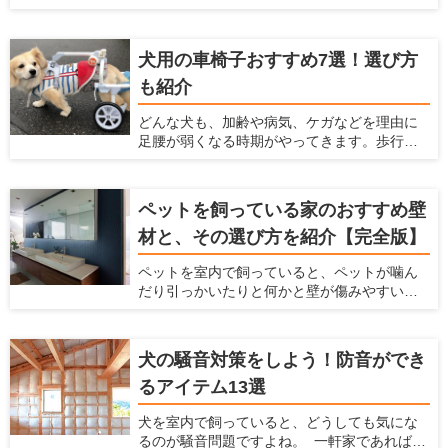
単に飲み込めるサイズの食べ物は噛まずに丸
ある洗浄剤を5つご紹介いたします。 業務用と
飲みします。慌てて食べてしまうと、未消化
しても使用されているものもあり、その安全
のフードを吐き出したり、むせたりしてしま
性やコストパフォーマンスに期待大です！
犬用の車椅子おすすめ7選！選び方
います。 そのようなときは、犬にとって食べ
も紹介
やすい姿勢が保てるご飯台を検討してみま
しょう。老犬や気管の弱い犬のサポートにも
どんな犬も、加齢や病気、ケガなどを理由に
役立ちます。 この記事では、ご飯台を使うメ
足腰が弱くなる時期がやってきます。歩行が
リットと選び方、おすすめのアイテムを7つ紹
困難になり、思うように動けなくなったとき
介します。
に役立つのが犬用車椅子です。 愛犬と飼い主
さんにとって、少しの距離でも一緒に歩ける
ペットを飼っている家のおすすめ壁
時間は貴重です。たとえ体が不自由であって
材と、その選び方を紹介【完全版】
も、犬用車椅子があれば愛犬の意思で行きた
い場所に移動できます。 寝たきりを予防する
ペットを室内で飼っていると、ペットが噛ん
ために、体力づくりの一環として犬用車椅子
だり引っかいたりと何かと壁が傷みやすいで
を利用するのも一つの方法です。この記事で
すし、ペットの汚れが付きやすいですよね。
は、犬用車椅子の選び方を説明するととも
ペットの臭いが染みついたり、ペットの鳴き
に、おすすめの製品7つを紹介します。
声が周りに漏れたりするのも、壁が原因のこ
犬の騒音対策をしよう！防音ができ
とがあります。 だからこそ、ペットを飼う時
るアイテム13選
にはこういった悩みを解決してくれる壁材を
選ぶ必要があります。 この記事では、ペット
犬を室内で飼っていると、どうしても気にな
を飼う家におすすめの壁材を紹介するととも
るのが騒音問題ですよね。 一軒家であれば周
に、愛犬家住宅だからこそ知っている壁材の