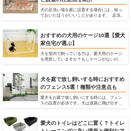
は犬を飼う場合の家でのカーペットの魅力を
犬の足洗い場を庭に設置する場合には、知っ
紹介するとともに、愛犬と暮らしやすい家を
ておいたほうがいいことがあります。 足洗い
提案している愛犬家住宅だからこその視点
場は室内犬を外で散歩させたり、庭で遊ばせ
で、カーペットの選び方やおすすめのカー
たりする場合に、家に入る前に庭で脚を洗え
ペットを紹介します。カーペットを探してい
て便利です。しかし、足洗い場はただ設置す
る人はぜひ参考にしてくださいね！
おすすめの犬用のケージ10選【愛犬
るだけだと後々不都合が起こったり、それが
家住宅が選ぶ】
原因で使わなくなったりします。 ここでは、
犬と暮らすための住宅の情報を提供している
犬を室内で飼っている方は、愛犬用のケージ
愛犬家住宅ならではの視点で、足洗い場に必
を用意していますか？もしケージがないので
要な設備や注意点、おすすめの足洗い場など
したら、犬用ケージを準備してあげましょ
を紹介します。
う。 室内だからケージはいらないだろうと考
えていたら、犬にとってはとてもマイナスに
犬を庭で放し飼いする時におすすめ
なっているかもしれませんよ。 ここでは、犬
のフェンス5選！種類や注意点も
にとってケージが大事な理由とケージの種類
や選び方、おすすめの犬用ケージを紹介しよ
愛犬をお庭で放し飼いにする時には、フェン
うと思います。これまでにたくさんの愛犬家
スの設置が必須です。犬は道路に飛び出すこ
を見てきた「愛犬家住宅」の視点で、犬用の
とがありますし、通行人に吠えたり、噛みつ
ケージを厳選しますのでぜひ参考にしてくだ
いたりすることもあるからです。 しっかりと
さい。
したフェンスを設置することで、犬が車にひ
愛犬のトイレはどこに置く？トイレ
かれることを防げますし、通行人への迷惑も
防げます。 ただ、庭で放し飼いをする時には