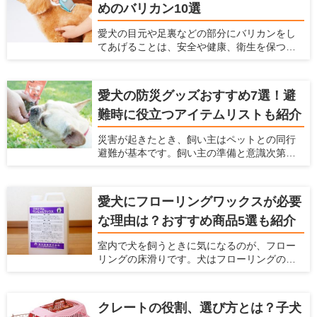
めのバリカン10選
て抜け毛対策に日々奮闘されている方も多い
ことだと思います。もし、ペットの毛が絡み
愛犬の目元や足裏などの部分にバリカンをし
にくい掃除機があれば、毎日のお掃除がラク
てあげることは、安全や健康、衛生を保つた
になると思いませんか？ 本記事では、ペット
めにもなるべくしてあげた方がよいことです
のいるご家庭に適した掃除機の選び方と、毛
が、犬が嫌がってうまく刈れない、お手入れ
が絡みにくい掃除機を紹介します。
が大変という悩みもあると思います。 サロン
愛犬の防災グッズおすすめ7選！避
でバリカンをしてもらうこともできますが、
難時に役立つアイテムリストも紹介
自宅でお手入れとしてバリカンをしてあげた
いという飼い主さんも多いと思います。そこ
災害が起きたとき、飼い主はペットとの同行
で今回は、ペット用バリカンの選び方とス
避難が基本です。飼い主の準備と意識次第
ムーズに足裏や顔の毛をケアできるおすすめ
で、避難先でのストレスやトラブルは回避で
のバリカンをご紹介します。
きます。愛犬と一緒に被災した時に備えて、
どんな防災グッズを用意しておけばよいで
愛犬にフローリングワックスが必要
しょうか。 愛犬の安全と健康を守るため、ラ
な理由は？おすすめ商品5選も紹介
イフラインの停止を想定して、今から必要な
防災グッズを備蓄しておきましょう。ここで
室内で犬を飼うときに気になるのが、フロー
は、避難生活に必要なアイテムリストとおす
リングの床滑りです。犬はフローリングの上
すめの防災グッズを紹介します。
を走り回ると、足が滑って股関節や腰を傷め
てしまう可能性があります。 愛犬と快適な空
間で過ごしたいなら、ペット対応可のフロー
クレートの役割、選び方とは？子犬
リングワックスがおすすめです。床に塗るだ