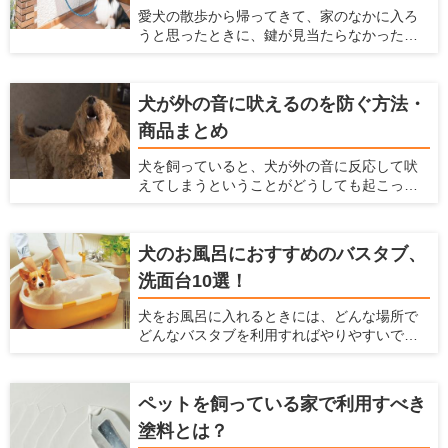
愛犬の散歩から帰ってきて、家のなかに入ろ
ンや機能からおすすめの犬小屋を探している
うと思ったときに、鍵が見当たらなかったと
人に、おすすめの犬小屋を紹介しようと思い
いうことがありませんか？ そんなときにカバ
ます。
ンに手を伸ばすと、リードを落としてしまい
ワンちゃんが走り回ってしまったということ
犬が外の音に吠えるのを防ぐ方法・
もあるのではないでしょうか？ 玄関の脇に
商品まとめ
リードフックがあれば、リードフックにリー
ドをかけることで両手を空けられ、そんな事
犬を飼っていると、犬が外の音に反応して吠
態を避けられます。 ここでは、設置しておけ
えてしまうということがどうしても起こって
ばとても便利なリードフックやおすすめリー
しまいます。犬が吠える声は大きいので、周
ドフックとメーカー、リードフックの選び方
囲の住人に対して迷惑をかけてしまうかもし
や設置がおすすめの場所を紹介します。
れません。 ですが、犬が外の音に反応して吠
犬のお風呂におすすめのバスタブ、
えるのをなるべく抑える方法があります。こ
洗面台10選！
こでは、犬が外の音に反応して吠えてしまう
のを防ぐ方法、商品を紹介します。
犬をお風呂に入れるときには、どんな場所で
どんなバスタブを利用すればやりやすいで
しょうか？ 初めてお風呂に入れる場合や、今
のバスタブに不満があるような人に対して、
お風呂の選び方、おすすめの犬用のバスタブ
ペットを飼っている家で利用すべき
や洗面台を紹介します。 また、犬をお風呂に
塗料とは？
入れる方法や注意点などは、「犬のお風呂の