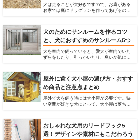
犬は走ることが大好きですので、お庭がある
し、家中にペットの臭いが漂うという状態に
お家では庭にドッグランを作ってあげるのが
なってしまいます。これらの悩みを解消する
おすすめです。 ここでは、家の庭にドッグラ
ためには、壁紙に工夫するのがおすすめで
ンを作る方法がわからないという方に対し
す。 ここでは、「ペットを飼っている家にお
て、ドッグランのメリットや作り方、どんな
すすめの壁紙」を紹介するとともに、壁紙を
犬のためにサンルームを作るコツ
素材や設備を利用すればいいかまで解説しま
変えるための方法について解説します。
と、犬におすすめのサンルーム5つ
す。 犬を飼うのに最適な住宅を推進する「愛
犬家住宅」だからこそ知っている、ドッグラ
犬を室内で飼っていると、愛犬が室内でいた
ンの情報を紹介しているのでぜひ参考にして
ずらをしたり、引っかいたり、臭いが気に
くださいね！
なったり、毛がたくさん落ちてしまい掃除が
大変ですよね。 そういったお悩みを解決する
方法として、サンルームをペットスペースに
屋外に置く犬小屋の選び方・おすす
する方法があります。愛犬がふだん生活する
め商品と注意点まとめ
スペースとして、サンルームを利用すること
で様々なメリットがあります。 愛犬家住宅で
屋外で犬を飼う時には犬小屋が必要です。狭
は、日々多くのメーカーの製品をチェックを
い空間が好きな犬にとって、犬小屋は落ち着
することで、愛犬が暮らしやすいサンルーム
ける場所であり、犬小屋で寝たり、昼寝をし
の情報を収集しています。 ここでは、愛犬の
たり、休んだりします。 この犬小屋は愛犬が
ためにサンルームの設置を検討している人に
快適に過ごせるだけでなく、衛星面やお手入
対して、サンルームのメリットやサンルーム
おしゃれな犬用のリードフック5
れなど飼い主にとっても快適なものを選ぶの
を設置するときに気をつけるポイント、おす
選！デザインや素材にもこだわろう
がおすすめ。 ここでは、愛犬の犬小屋をどう
すめのメーカーなどを紹介いたします。
やって選んだらいいかわからない人、デザイ