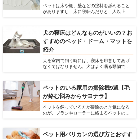
入れ方を解説！お風呂場のポイントも【初心
ペットは床や棚、壁などの塗料を舐めること
者向け】」の記事で解説していますので、は
がありますし、床に寝転んだりと、人以上に
じめての方は参考にしてみてくださいね。
家の素材に直接触れる機会が多くなります。
最近では、アレルギーを持つペットも多く
なっているので、体に悪影響がある塗料はで
犬の寝床はどんなものがいいの？お
きるだけ避けなくてはなりません。それだけ
すすめのベッド・ドーム・マットを
でなく、塗料は耐久性、メンテナンス性、安
全性などを考慮する必要があります。 ここで
紹介
は、塗料の役割や種類、特徴、ペットを飼っ
ている家に利用すべき塗料を紹介します。
犬を室内で飼う時には、寝床を用意してあげ
なくてはなりません。犬はよく眠る動物です
し、寝床によって睡眠の質を高めることがで
きるからです。 現在ではベッドやドーム、
マット、サークルなど、たくさんのペット用
ペットのいる家用の掃除機9選【毛
の寝床が販売されています。愛犬家住宅で
が絡む悩みからサヨナラ】
は、犬が快適な寝床に関しての情報を日々
チェックしています。 ここでは犬用の寝床を
ペットを飼っている方が掃除のとき気になる
作りたいけど、どんなものを選んだらよい
のが、ブラシやローラーに絡まるペットの抜
か、どんな場所に設置したらよいかわからな
け毛です。そのまま使い続けてしまうと、掃
い人に対して、犬の寝床を解説します。 寝床
除機の吸引力が低下し、操作性するだけでな
にはどんな素材がよいのか、どんな場所に寝
く故障の原因となります。 掃除機のみなら
床を置くのがよいのかなど、幅広い情報をま
ペット用バリカンの選び方とおすす
ず、お掃除ワイパーや粘着ローラーを駆使し
とめましたので参考にしてください。