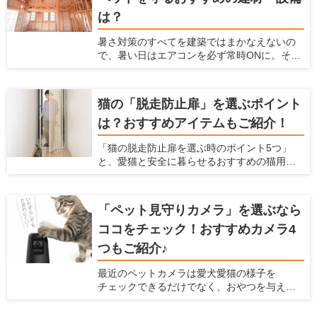
は？
暑さ対策のすべてを建築ではまかなえないの
で、暑い日はエアコンを必ず常時ONに。そこ
で必要なのが、エアコンのエネルギーロスを
減らす建材・設備です。ポイントは「断熱に
隙間をつくらない」「空気の流れをつくる」
猫の「脱走防止扉」を選ぶポイント
の2点。電気代の節約にも。
は？おすすめアイテムもご紹介！
「猫の脱走防止扉を選ぶ時のポイント5つ」
と、愛猫と安全に暮らせるおすすめの猫用脱
走防止扉 ねこ工房『にゃんがーど』もご紹介
いたします
「ペット見守りカメラ」を選ぶなら
ココをチェック！おすすめカメラ4
つもご紹介♪
最近のペットカメラは愛犬愛猫の様子を
チェックできるだけでなく、おやつを与えら
れたり室温管理の機能が付いていたりするな
ど、プラスαな機能がついているものもありま