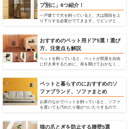
プ別に」6つ紹介！
は、犬と飼い主のための住宅情報を提供して
いる愛犬家住宅が、犬用のステップの重要性
一戸建てで犬を飼っていると、犬は階段を上
やその使い方を解説するとともに、おすすめ
り下りする必要がでてきます。リビングとは
のステップを紹介しようと思います。
別の階に寝室があって、犬と一緒に寝ている
場合などは、犬も階段を上り下りしなくては
ならないのです。 しかし、この階段の上り下
おすすめのペット用ドア5選！選び
りは、犬にとって大きな危険をはらんでいま
方、注意点も解説
す。早く対策をしておかないと、犬の体に大
きなダメージを与えることになってしまいま
ペットを飼っていると、ペットが部屋を自由
す。 ここでは、犬が階段に入るのを防ぐ柵
に行き来するために、扉を開けておかなくて
と、階段が犬に及ぼすダメージやリスクを解
はいけません。 開けっ放しでは冷暖房効果が
説します。
弱まってしまいますし、別の部屋にペットの
トイレをおいている時には、部屋に臭いが
ペットと暮らすのにおすすめのソ
入ってきてしまいます。 かといって閉めてお
ファブランド、ソファまとめ
いても、ペットが移動したいという時に毎回
開け閉めしなくてはならず、面倒ですよね。
お家のなかでペットを飼っていると、ソファ
そんなときには、ペット用ドアを設置するの
を置いても汚れたり傷がついたりするのでソ
がおすすめです。 ペット用ドアとは、通常の
ファを置くかどうか悩んでしまうかもしれま
扉や壁にペットが通るだけの広さの出入り口
せん。 ですがリビングにソファがあると寛げ
を付ける方法です。扉を閉じた状態でも、
ますし便利です。もしペットを飼っている方
ペットがお部屋を自由に行き来ができるの
猫の爪とぎを防止する腰壁5選