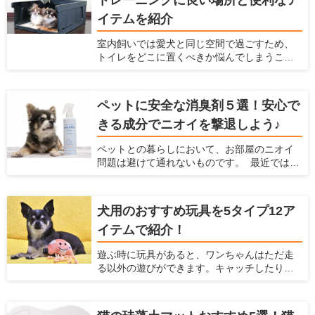
トレーニングに良い場所と便利なア
どんなフェンスを選べばいいか、どんなポイ
イテムを紹介
ントに注意すればいいかなどわからないと思
います。ここでは、犬を庭で放し飼いすると
室内飼いでは愛犬と同じ空間で過ごすため、
きにおすすめのフェンスを紹介するととも
トイレをどこに置くべきか悩んでしまうこと
に、放し飼いするときに気をつけるべきこと
があると思います。限られたスペースの中
を紹介します。
で、トイレのトレーニングに適していて、愛
犬も飼い主もストレスを感じにくい場所はあ
ペットに安全な消臭剤５選！安心で
るのでしょうか。 自宅の間取りや掃除のしや
きる成分でニオイを撃退しよう♪
すさを考慮しつつ、トイレ関連のアイテムや
トイレの置き方を工夫すれば、ベストな場所
ペットとの暮らしにおいて、お部屋のニオイ
が見つかるはずです。この記事では、愛犬が
問題は避けて通れないものです。 最近ではさ
好むトイレの条件とおすすめの場所、トイレ
まざまな消臭アイテムが販売されています
グッズについて紹介します。
が、 やはり飼い主さんとしては「ペットに安
全かどうか」で選びたいですよね。 今回は
犬用のおすすめ玩具を5タイプ12ア
「ペットがいるご家庭でも安心して使える消
イテムで紹介！
臭剤」を5つご紹介します。
遊ぶ時に玩具があると、ワンちゃんはただ走
る以外の遊びができます。キャッチしたり、
ジャンプしたりと、普段しないような動きが
できるので喜ぶこと間違いなしです！ 他に
も、玩具は愛犬、飼い主のどちらにとっても