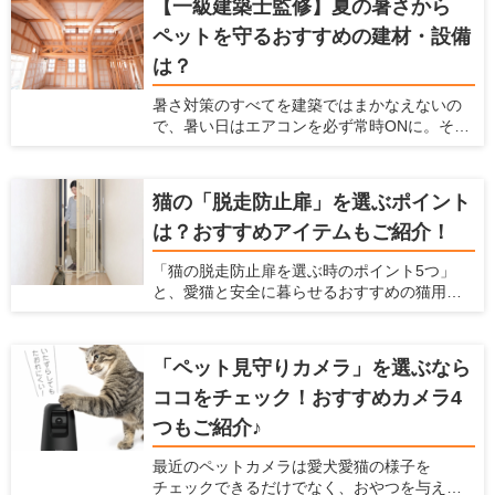
【一級建築士監修】夏の暑さから
ペットを守るおすすめの建材・設備
は？
暑さ対策のすべてを建築ではまかなえないの
で、暑い日はエアコンを必ず常時ONに。そこ
で必要なのが、エアコンのエネルギーロスを
減らす建材・設備です。ポイントは「断熱に
隙間をつくらない」「空気の流れをつくる」
猫の「脱走防止扉」を選ぶポイント
の2点。電気代の節約にも。
は？おすすめアイテムもご紹介！
「猫の脱走防止扉を選ぶ時のポイント5つ」
と、愛猫と安全に暮らせるおすすめの猫用脱
走防止扉 ねこ工房『にゃんがーど』もご紹介
いたします
「ペット見守りカメラ」を選ぶなら
ココをチェック！おすすめカメラ4
つもご紹介♪
最近のペットカメラは愛犬愛猫の様子を
チェックできるだけでなく、おやつを与えら