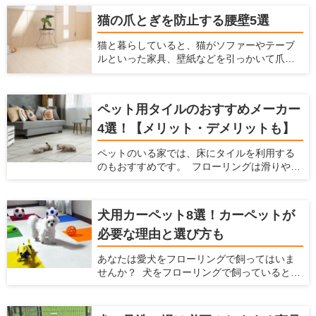
を付ける方法です。扉を閉じた状態でも、
ますし便利です。もしペットを飼っている方
ペットがお部屋を自由に行き来ができるの
猫の爪とぎを防止する腰壁5選
がソファを購入するなら、ソファもペットに
で、とても便利です。 ここでは、おすすめ商
合わせて選ぶ必要があります。 ここでは、
品を紹介するとともに、ペット用ドアの知ら
猫と暮らしていると、猫がソファーやテーブ
ペットと快適に使えるソファの選び方、お手
れざるメリット、ペット用ドアの種類を紹介
ルといった家具、壁紙などを引っかいて爪と
入れ方法、おすすめのソファブランドをご紹
します。
ぎをしてしまうことがあると思います。特に
介します。この記事を読んで、ペットと快適
賃貸物件に住んでいると、猫が傷つけるので
に使えるソファを選んでください！
はとハラハラしますよね。 そこで今回は、猫
ペット用タイルのおすすめメーカー
の爪とぎを防止する方法や爪とぎ防止に役立
つ腰壁をご紹介します。愛猫の爪とぎ対策を
4選！【メリット・デメリットも】
立てるときの参考にしてみてください。
ペットのいる家では、床にタイルを利用する
のもおすすめです。 フローリングは滑りやす
いのでペットの足腰にダメージを与えてしま
いますが、滑らないタイルにすることでそう
いったデメリットを防げます。 ここでは、
犬用カーペット8選！カーペットが
ペットを飼っている家にとってタイルにどの
必要な理由と選び方も
ようなメリットやデメリットがあるか、どん
なタイルを選べばいいかを解説するととも
あなたは愛犬をフローリングで飼ってはいま
に、おすすめのタイルを紹介します。 ペット
せんか？ 犬をフローリングで飼っていると、
を飼っていて、床をタイルにするか検討して
不都合がたくさんあります。床が滑りやすく
いる方はぜひ読んでみてください。
なることによる愛犬の足腰への負担や階下へ
の足音、フローリングに染みつく臭いなどで