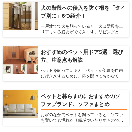
からです。もし犬を飼っているなら、"犬用の
グッズを紹介します。
犬の階段への侵入を防ぐ柵を「タイ
ステップを準備するのがおすすめ。 ここで
プ別に」6つ紹介！
は、犬と飼い主のための住宅情報を提供して
いる愛犬家住宅が、犬用のステップの重要性
一戸建てで犬を飼っていると、犬は階段を上
やその使い方を解説するとともに、おすすめ
り下りする必要がでてきます。リビングとは
のステップを紹介しようと思います。
別の階に寝室があって、犬と一緒に寝ている
場合などは、犬も階段を上り下りしなくては
ならないのです。 しかし、この階段の上り下
おすすめのペット用ドア5選！選び
りは、犬にとって大きな危険をはらんでいま
方、注意点も解説
す。早く対策をしておかないと、犬の体に大
きなダメージを与えることになってしまいま
ペットを飼っていると、ペットが部屋を自由
す。 ここでは、犬が階段に入るのを防ぐ柵
に行き来するために、扉を開けておかなくて
と、階段が犬に及ぼすダメージやリスクを解
はいけません。 開けっ放しでは冷暖房効果が
説します。
弱まってしまいますし、別の部屋にペットの
トイレをおいている時には、部屋に臭いが
ペットと暮らすのにおすすめのソ
入ってきてしまいます。 かといって閉めてお
ファブランド、ソファまとめ
いても、ペットが移動したいという時に毎回
開け閉めしなくてはならず、面倒ですよね。
お家のなかでペットを飼っていると、ソファ
そんなときには、ペット用ドアを設置するの
を置いても汚れたり傷がついたりするのでソ
がおすすめです。 ペット用ドアとは、通常の
ファを置くかどうか悩んでしまうかもしれま
扉や壁にペットが通るだけの広さの出入り口
せん。 ですがリビングにソファがあると寛げ