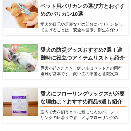
く故障の原因となります。 掃除機のみなら
床を置くのがよいのかなど、幅広い情報をま
ペット用バリカンの選び方とおすす
ず、お掃除ワイパーや粘着ローラーを駆使し
とめましたので参考にしてください。
めのバリカン10選
て抜け毛対策に日々奮闘されている方も多い
ことだと思います。もし、ペットの毛が絡み
愛犬の目元や足裏などの部分にバリカンをし
にくい掃除機があれば、毎日のお掃除がラク
てあげることは、安全や健康、衛生を保つた
になると思いませんか？ 本記事では、ペット
めにもなるべくしてあげた方がよいことです
のいるご家庭に適した掃除機の選び方と、毛
が、犬が嫌がってうまく刈れない、お手入れ
が絡みにくい掃除機を紹介します。
が大変という悩みもあると思います。 サロン
愛犬の防災グッズおすすめ7選！避
でバリカンをしてもらうこともできますが、
難時に役立つアイテムリストも紹介
自宅でお手入れとしてバリカンをしてあげた
いという飼い主さんも多いと思います。そこ
災害が起きたとき、飼い主はペットとの同行
で今回は、ペット用バリカンの選び方とス
避難が基本です。飼い主の準備と意識次第
ムーズに足裏や顔の毛をケアできるおすすめ
で、避難先でのストレスやトラブルは回避で
のバリカンをご紹介します。
きます。愛犬と一緒に被災した時に備えて、
どんな防災グッズを用意しておけばよいで
愛犬にフローリングワックスが必要
しょうか。 愛犬の安全と健康を守るため、ラ
な理由は？おすすめ商品5選も紹介
イフラインの停止を想定して、今から必要な
防災グッズを備蓄しておきましょう。ここで
室内で犬を飼うときに気になるのが、フロー
は、避難生活に必要なアイテムリストとおす
リングの床滑りです。犬はフローリングの上
すめの防災グッズを紹介します。
を走り回ると、足が滑って股関節や腰を傷め
てしまう可能性があります。 愛犬と快適な空