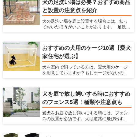
犬の足洗い場は必要？おすすめ商品
す。こういった悩みを解消するには、カー
と設置の注意点を紹介
ペットを敷くことをおすすめします。 ここで
は犬を飼う場合の家でのカーペットの魅力を
犬の足洗い場を庭に設置する場合には、知っ
紹介するとともに、愛犬と暮らしやすい家を
ておいたほうがいいことがあります。 足洗い
提案している愛犬家住宅だからこその視点
場は室内犬を外で散歩させたり、庭で遊ばせ
で、カーペットの選び方やおすすめのカー
たりする場合に、家に入る前に庭で脚を洗え
ペットを紹介します。カーペットを探してい
て便利です。しかし、足洗い場はただ設置す
る人はぜひ参考にしてくださいね！
おすすめの犬用のケージ10選【愛犬
るだけだと後々不都合が起こったり、それが
家住宅が選ぶ】
原因で使わなくなったりします。 ここでは、
犬と暮らすための住宅の情報を提供している
犬を室内で飼っている方は、愛犬用のケージ
愛犬家住宅ならではの視点で、足洗い場に必
を用意していますか？もしケージがないので
要な設備や注意点、おすすめの足洗い場など
したら、犬用ケージを準備してあげましょ
を紹介します。
う。 室内だからケージはいらないだろうと考
えていたら、犬にとってはとてもマイナスに
犬を庭で放し飼いする時におすすめ
なっているかもしれませんよ。 ここでは、犬
のフェンス5選！種類や注意点も
にとってケージが大事な理由とケージの種類
や選び方、おすすめの犬用ケージを紹介しよ
愛犬をお庭で放し飼いにする時には、フェン
うと思います。これまでにたくさんの愛犬家
スの設置が必須です。犬は道路に飛び出すこ
を見てきた「愛犬家住宅」の視点で、犬用の
とがありますし、通行人に吠えたり、噛みつ
ケージを厳選しますのでぜひ参考にしてくだ
いたりすることもあるからです。 しっかりと
さい。
したフェンスを設置することで、犬が車にひ