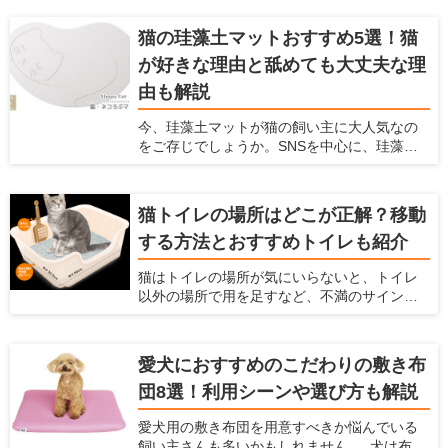
できるので喜ぶこと間違いなしです！ 他に
も、玩具は愛犬、飼い主のどちらにとっても
猫の珪藻土マットおすすめ5選！猫
様々なメリットがあります。 ここでは、犬と
が好きな理由と舐めても大丈夫な理
の生活の情報を紹介している「愛犬家住宅」
が、犬と楽しむための玩具の種類やメリッ
由も解説
ト、おすすめ商品を紹介しようと思います。
犬用の玩具にどんなものがあるか知りたい方
今、珪藻土マットが猫の飼い主に大人気なの
や、愛犬にどんな玩具を買ってあげるか迷っ
をご存じでしょうか。SNSを中心に、珪藻土
ている方は、ぜひ参考にしてください！
マットの上でのどをゴロゴロ鳴らしたり顔を
こすりつけたりする姿の、動画や写真が盛り
上がっています。 珪藻土マットは猫にとって
猫トイレの場所はどこが正解？移動
快適に過ごせる場所で、一日中珪藻土マット
する方法とおすすめトイレも紹介
の上で過ごす猫もいるようです。 珪藻土マッ
トとは、吸水性や速乾性に優れた人気アイテ
猫はトイレの場所が気にいらないと、トイレ
ム。脱衣所のマットを猫が占拠してしまうと
以外の場所で用を足すなど、不満のサインを
飼い主が使えないため、猫用にも珪藻土マッ
出します。そのまま放っておくと排泄のたび
トを用意するのがおすすめです。 この記事で
にストレスを感じ、膀胱炎など病気の原因に
は、なぜ猫は珪藻土マットが好きなのか説明
もなってしまいます。 愛猫にとって最適では
するとともに、舐めても大丈夫な理由とおす
愛犬におすすめのこだわりの敷き布
ない場所にトイレを設置しているなら、早め
すめアイテムを紹介します。
団8選！利用シーンや選び方も解説
に置き場所を見直した方が良いかもしれませ
ん。 この記事では、トイレに不満がある愛猫
愛犬用の敷き布団を用意すべきか悩んでいる
のサインや、適切なトイレの場所、便利な猫
飼い主さんも多いかもしれません。 犬は布団