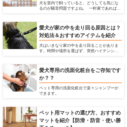
犬を室内で飼っていると、どうしても気にな
を飼う家におすすめの壁材を紹介するととも
るのが騒音問題ですよね。 一軒家であれば周
に、愛犬家住宅だからこそ知っている壁材の
辺の住民、マンションであれば隣の部屋や下
選び方を解説します。
の階の住民から苦情が来る可能性がありま
す。 犬を飼っている時の騒音問題に対策する
愛犬が家の中を走り回る原因とは？
ための方法、商品をここでは紹介します。
対処法＆おすすめアイテムを紹介
犬はいきなり家の中を走り回ることがありま
す。時間や場所を選ばず、突然ハイテンショ
ンになるため、驚いてしまう飼い主さんも多
いと思います。マンションだと下の階の住人
への迷惑が気になりますし、鳴いたり唸った
愛犬専用の洗面化粧台をご存知です
りしながら走ると近所への迷惑も気になりま
か？？
す。何より愛犬の健康に問題ないか心配にな
ると思います。この記事では、犬が家の中を
ペット専用の洗面化粧台で楽々シャンプーが
走り回るいくつかの原因を説明するととも
できます。
に、具体的な対処法を解説します。
ペット用マットの選び方、おすすめ
マットを紹介【防滑・防音・使い勝