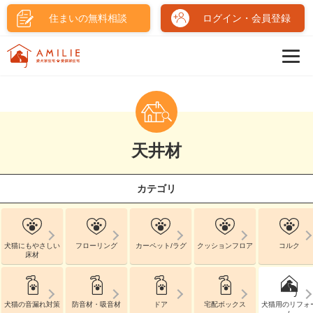
住まいの無料相談
ログイン・会員登録
天井材
カテゴリ
犬猫にもやさしい
フローリング
カーペット/ラグ
クッションフロア
コルク
床材
犬猫の音漏れ対策
防音材・吸音材
ドア
宅配ボックス
犬猫用のリフォ