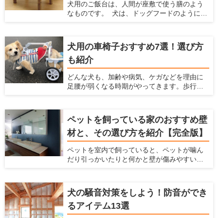
犬用のご飯台は、人間が座敷で使う膳のよう
をすれば、原因からニオイを解消できます。
なものです。 犬は、ドッグフードのように簡
今回は、「ニオイを元から解決する」効果の
単に飲み込めるサイズの食べ物は噛まずに丸
ある洗浄剤を5つご紹介いたします。 業務用と
飲みします。慌てて食べてしまうと、未消化
しても使用されているものもあり、その安全
のフードを吐き出したり、むせたりしてしま
性やコストパフォーマンスに期待大です！
犬用の車椅子おすすめ7選！選び方
います。 そのようなときは、犬にとって食べ
も紹介
やすい姿勢が保てるご飯台を検討してみま
しょう。老犬や気管の弱い犬のサポートにも
どんな犬も、加齢や病気、ケガなどを理由に
役立ちます。 この記事では、ご飯台を使うメ
足腰が弱くなる時期がやってきます。歩行が
リットと選び方、おすすめのアイテムを7つ紹
困難になり、思うように動けなくなったとき
介します。
に役立つのが犬用車椅子です。 愛犬と飼い主
さんにとって、少しの距離でも一緒に歩ける
ペットを飼っている家のおすすめ壁
時間は貴重です。たとえ体が不自由であって
材と、その選び方を紹介【完全版】
も、犬用車椅子があれば愛犬の意思で行きた
い場所に移動できます。 寝たきりを予防する
ペットを室内で飼っていると、ペットが噛ん
ために、体力づくりの一環として犬用車椅子
だり引っかいたりと何かと壁が傷みやすいで
を利用するのも一つの方法です。この記事で
すし、ペットの汚れが付きやすいですよね。
は、犬用車椅子の選び方を説明するととも
ペットの臭いが染みついたり、ペットの鳴き
に、おすすめの製品7つを紹介します。
声が周りに漏れたりするのも、壁が原因のこ
犬の騒音対策をしよう！防音ができ
とがあります。 だからこそ、ペットを飼う時
るアイテム13選
にはこういった悩みを解決してくれる壁材を
選ぶ必要があります。 この記事では、ペット