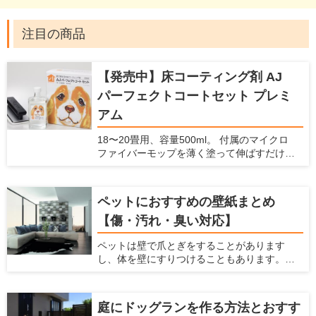
注目の商品
【発売中】床コーティング剤 AJ
パーフェクトコートセット プレミ
アム
18〜20畳用、容量500ml。 付属のマイクロ
ファイバーモップを薄く塗って伸ばすだけで
コーティングできます。 ガラスの薄い膜が、
床の滑りを防止し、愛犬の怪我を防止しま
す。また、床・壁・家具のキズ・汚れを防止
ペットにおすすめの壁紙まとめ
できます。 ナノコンポジット技術による「ガ
【傷・汚れ・臭い対応】
ラスの薄膜」が、床・壁・家具などの表面を
コーティング。塗るだけで床の滑りを防ぎ、
ペットは壁で爪とぎをすることがあります
キズ・汚れから守ります。 従来品より防滑性
し、体を壁にすりつけることもあります。ま
能30％向上。 メンテナンス不要で、長期間効
た、猫は壁伝いにジャンプすることが多いで
果が持続します。これ1本で愛犬家の住まいの
すよね。 犬や猫などのペットを飼っている
悩みを解決します。
と、こういった行動によって壁に傷がついた
庭にドッグランを作る方法とおすす
り、壁紙をはがされたり、壁に汚れやニオイ