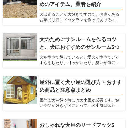
めのアイテム、業者を紹介
が染みついてしまったりします。 壁紙をすぐ
に交換しなくてはならないことも多いです
犬は走ることが大好きですので、お庭がある
し、家中にペットの臭いが漂うという状態に
お家では庭にドッグランを作ってあげるのが
なってしまいます。これらの悩みを解消する
おすすめです。 ここでは、家の庭にドッグラ
ためには、壁紙に工夫するのがおすすめで
ンを作る方法がわからないという方に対し
す。 ここでは、「ペットを飼っている家にお
て、ドッグランのメリットや作り方、どんな
すすめの壁紙」を紹介するとともに、壁紙を
犬のためにサンルームを作るコツ
素材や設備を利用すればいいかまで解説しま
変えるための方法について解説します。
と、犬におすすめのサンルーム5つ
す。 犬を飼うのに最適な住宅を推進する「愛
犬家住宅」だからこそ知っている、ドッグラ
犬を室内で飼っていると、愛犬が室内でいた
ンの情報を紹介しているのでぜひ参考にして
ずらをしたり、引っかいたり、臭いが気に
くださいね！
なったり、毛がたくさん落ちてしまい掃除が
大変ですよね。 そういったお悩みを解決する
方法として、サンルームをペットスペースに
屋外に置く犬小屋の選び方・おすす
する方法があります。愛犬がふだん生活する
め商品と注意点まとめ
スペースとして、サンルームを利用すること
で様々なメリットがあります。 愛犬家住宅で
屋外で犬を飼う時には犬小屋が必要です。狭
は、日々多くのメーカーの製品をチェックを
い空間が好きな犬にとって、犬小屋は落ち着
することで、愛犬が暮らしやすいサンルーム
ける場所であり、犬小屋で寝たり、昼寝をし
の情報を収集しています。 ここでは、愛犬の
たり、休んだりします。 この犬小屋は愛犬が
ためにサンルームの設置を検討している人に
快適に過ごせるだけでなく、衛星面やお手入
対して、サンルームのメリットやサンルーム
おしゃれな犬用のリードフック5
れなど飼い主にとっても快適なものを選ぶの
を設置するときに気をつけるポイント、おす