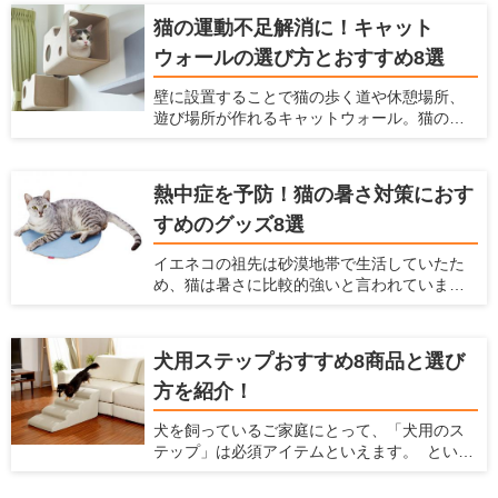
愛猫に不適切な場所で爪をとがれることは大
猫の運動不足解消に！キャット
きな悩みとなります。飼い主を悩ませる爪を
ウォールの選び方とおすすめ8選
といでしまいやすい代表的な場所は、壁・
柱・ソファーなどがあげられます。愛猫の不
壁に設置することで猫の歩く道や休憩場所、
適切な場所での爪とぎの対策は「愛猫が好む
遊び場所が作れるキャットウォール。猫の祖
爪とぎ場を十分に用意すること」です。 今回
先は木の上で生活していたため、現在のイエ
は、爪とぎタワーの選び方と、おすすめの爪
ネコたちも高いところが好きですし、「高い
とぎタワーを紹介します。
場所にいた方が外敵から身を守りやすい」と
熱中症を予防！猫の暑さ対策におす
いう本能から安心感がうまれます。 また猫の
すめのグッズ8選
行動可能範囲が三次元化されることにより、
猫のストレス解消・運動不足解消にも役立ち
イエネコの祖先は砂漠地帯で生活していたた
ます。 最近のキャットウォールには、複数の
め、猫は暑さに比較的強いと言われていま
パーツをそれぞれ設置し組み合わせて使うも
す。しかし発汗によって体温を下げる人間と
のや、家具と一体化しているものなどがあ
は違い猫には汗腺が肉球くらいにしかなく、
り、部屋や好みに合わせて選べます。 この記
発汗による体温調節ができません。 体温が急
事では、キャットウォールの選び方とおすす
犬用ステップおすすめ8商品と選び
激に上がるとなかなか体温を下げられず、夏
め商品を紹介します。
方を紹介！
の暑い時期には熱中症になってしまう危険性
があります。 熱中症になると命を落とす可能
犬を飼っているご家庭にとって、「犬用のス
性もあるので、飼い主はしっかり猫の暑さ対
テップ」は必須アイテムといえます。 という
策をしてあげなくてはなりません。 そこで今
のも、犬にとって高低差のある段差はとても
回は、猫のためにできる夏の暑さ対策を紹介
危険であり、身体にダメージを与えてしまう
するとともに、猫の暑さ対策におすすめの