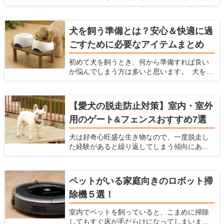
れたり室温管理の機能が付いていたりするな
ど、プラスαな機能がついているものもありま
す。たくさんのメーカー、種類がズラリ並ん
犬を飼う準備とは？安心＆快適に過
でいて、どれを選んで良いか迷ってしまいま
ごすために必要なアイテムまとめ
すよね。 そこで今回は、ペットカメラを選ぶ
ときのポイント5つと、おすすめのペットカメ
初めて犬を飼うとき、何から準備すれば良い
ラ4つをご紹介いたします
か悩んでしまう方は多いと思います。 犬を飼
うときには様々な準備をしなくてはなりませ
ん。食事、睡眠、排泄に使うアイテムは必ず
使うものなので、犬を飼う前に準備しておく
【愛犬の脱走防止対策】室内・室外
と慌てずに済みます。ケガや事故防止に、床
用のゲート&フェンスおすすめ7選
滑り対策や、ゲートの設置についても考えて
おくべきです。 この記事では、初めて犬を飼
犬は好奇心旺盛な生き物なので、一度脱走し
う方におすすめのアイテムを紹介するととも
た経験があると繰り返してしまう傾向にあり
に、犬を飼う前にできる室内環境の準備につ
ます。愛犬が道路に飛び出すことや段差や隙
いてもお伝えします。
間から通れないよう、脱走防止グッズを活用
しましょう。この記事では、脱走防止を考え
ペットがいる家庭向きのロボット掃
るポイントと、使い勝手の良いアイテムをま
除機５選！
とめて紹介します。
室内でペットを飼っていると、こまめに掃除
してもすぐ床が毛だらけになってしまいま