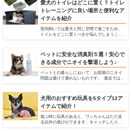
愛犬のトイレはどこに置く？トイレ
かれることを防げますし、通行人への迷惑も
トレーニングに良い場所と便利なア
防げます。 ただ、庭で放し飼いをする時には
どんなフェンスを選べばいいか、どんなポイ
イテムを紹介
ントに注意すればいいかなどわからないと思
います。ここでは、犬を庭で放し飼いすると
室内飼いでは愛犬と同じ空間で過ごすため、
きにおすすめのフェンスを紹介するととも
トイレをどこに置くべきか悩んでしまうこと
に、放し飼いするときに気をつけるべきこと
があると思います。限られたスペースの中
を紹介します。
で、トイレのトレーニングに適していて、愛
犬も飼い主もストレスを感じにくい場所はあ
ペットに安全な消臭剤５選！安心で
るのでしょうか。 自宅の間取りや掃除のしや
きる成分でニオイを撃退しよう♪
すさを考慮しつつ、トイレ関連のアイテムや
トイレの置き方を工夫すれば、ベストな場所
ペットとの暮らしにおいて、お部屋のニオイ
が見つかるはずです。この記事では、愛犬が
問題は避けて通れないものです。 最近ではさ
好むトイレの条件とおすすめの場所、トイレ
まざまな消臭アイテムが販売されています
グッズについて紹介します。
が、 やはり飼い主さんとしては「ペットに安
全かどうか」で選びたいですよね。 今回は
犬用のおすすめ玩具を5タイプ12ア
「ペットがいるご家庭でも安心して使える消
イテムで紹介！
臭剤」を5つご紹介します。
遊ぶ時に玩具があると、ワンちゃんはただ走
る以外の遊びができます。キャッチしたり、
ジャンプしたりと、普段しないような動きが