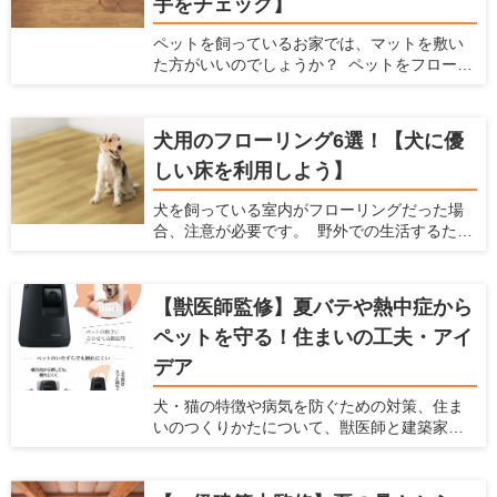
手をチェック】
ペットを飼っているお家では、マットを敷い
た方がいいのでしょうか？ ペットをフローリ
ングで飼っていると、ペットの体に負担をか
けてしまったり、床に傷がついたりと、色ん
な不都合が出てきます。 そんな時には、マッ
犬用のフローリング6選！【犬に優
トを敷くことで解決できる場合があります。
しい床を利用しよう】
ここでは、ペット用のマットを敷いた方がい
い場合と、マットを選ぶ時に注意すべきポイ
犬を飼っている室内がフローリングだった場
ント、おすすめのペット用マットを紹介しま
合、注意が必要です。 野外での生活するため
す。 あらゆるメーカーの商品をチェックして
に作られた犬の体は、フローリングの床で暮
いる、愛犬家住宅ならではの視点で解説しま
らすようにはできていません。 フローリング
すので、ぜひ参考にしてくださいね。
は犬の体にダメージを与えますし、将来の病
【獣医師監修】夏バテや熱中症から
気を引き起こす可能性もあるのです。 犬を飼
ペットを守る！住まいの工夫・アイ
われている愛犬家の方は、犬用のフローリン
グに変えることを検討してみてはいかがで
デア
しょうか。 この記事では、フローリングが犬
に与えるダメージを紹介するとともに、愛犬
犬・猫の特徴や病気を防ぐための対策、住ま
家住宅だからこそわかる「犬に優しいフロー
いのつくりかたについて、獣医師と建築家の
リング」を紹介します。
先生に伺いました。