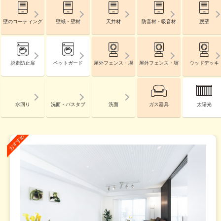
壁のコーティング
壁紙・壁材
天井材
防音材・吸音材
腰壁
脱走防止扉
ペットガード
屋外フェンス・塀
屋外フェンス・塀
ウッドデッキ
水回り
洗面・バスタブ
洗面
ガス器具
太陽光