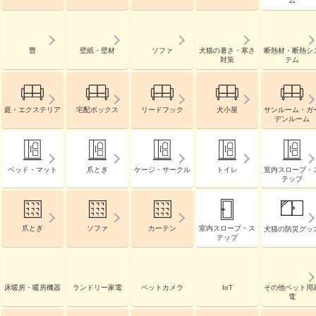
ム
畳
壁紙・壁材
ソファ
犬猫の暑さ・寒さ
断熱材・断熱シ
対策
テム
庭・エクステリア
宅配ボックス
リードフック
犬小屋
サンルーム・ガ
デンルーム
ベッド・マット
爪とぎ
ケージ・サークル
トイレ
室内スロープ・
テップ
爪とぎ
ソファ
カーテン
室内スロープ・ス
犬猫の防災グッ
テップ
床暖房・暖房機器
ランドリー家電
ペットカメラ
IoT
その他ペット用
電