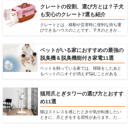
間で過ごしたいなら、ペット対応可のフロー
クレートの役割、選び方とは？子犬
リングワックスがおすすめです。床に塗るだ
も安心のクレート7選も紹介
けで滑り止めやキズ防止効果が得られます。
この記事では、フローリングワックスを選ぶ
クレートとは、移動や災害時に便利な持ち運
ポイントとフロアコーティングとの違い、お
びできるハウスのことです。子犬のときから
すすめ商品5つを紹介します。
クレートに慣らしておけば、旅行や通院時の
移動のストレスを軽減できます。 この記事で
は、クレートの使い方と選び方を紹介すると
ペットがいる家におすすめの最強の
ともに、素材別おすすめ商品を7つピックアッ
脱臭機＆脱臭機能付き家電11選
プして紹介します。
ペットを飼っている家では、掃除をしたあと
もペットのニオイが消えず悩むことがあるか
もしれません。 そんな場合には、脱臭機を設
置するのがおすすめ。脱臭機能によってお部
屋のニオイを大きく減らすことができます。
猫用爪とぎタワーの選び方とおすす
ただ脱臭機を選ぶときには、どれを選べばい
め11選
いかわからないことも多いです。今回は、
ペットがいる家で脱臭機を置くとよい理由
猫はストレスを感じたときや気分転換したい
や、どうやって選ぶべきか、おすすめの脱臭
ときに、爪とぎをする習性があります。だか
機と脱臭機能付き家電を紹介するので参考に
らこそ、お家で猫を飼うときには爪とぎを用
してみてください。
意しておく必要があります。 飼い主にとって