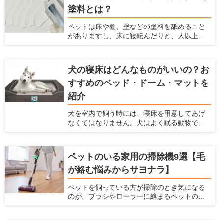
塗料とは？
入れる方法や注意点などは、「犬のお風呂の
入れ方を解説！お風呂場のポイントも【初心
ペットは床や棚、壁などの塗料を舐めること
者向け】」の記事で解説していますので、は
がありますし、床に寝転んだりと、人以上に
じめての方は参考にしてみてくださいね。
家の素材に直接触れる機会が多くなります。
最近では、アレルギーを持つペットも多く
なっているので、体に悪影響がある塗料はで
犬の寝床はどんなものがいいの？お
きるだけ避けなくてはなりません。それだけ
すすめのベッド・ドーム・マットを
でなく、塗料は耐久性、メンテナンス性、安
全性などを考慮する必要があります。 ここで
紹介
は、塗料の役割や種類、特徴、ペットを飼っ
ている家に利用すべき塗料を紹介します。
犬を室内で飼う時には、寝床を用意してあげ
なくてはなりません。犬はよく眠る動物です
し、寝床によって睡眠の質を高めることがで
きるからです。 現在ではベッドやドーム、
マット、サークルなど、たくさんのペット用
ペットのいる家用の掃除機9選【毛
の寝床が販売されています。愛犬家住宅で
が絡む悩みからサヨナラ】
は、犬が快適な寝床に関しての情報を日々
チェックしています。 ここでは犬用の寝床を
ペットを飼っている方が掃除のとき気になる
作りたいけど、どんなものを選んだらよい
のが、ブラシやローラーに絡まるペットの抜
か、どんな場所に設置したらよいかわからな
け毛です。そのまま使い続けてしまうと、掃
い人に対して、犬の寝床を解説します。 寝床
除機の吸引力が低下し、操作性するだけでな
にはどんな素材がよいのか、どんな場所に寝