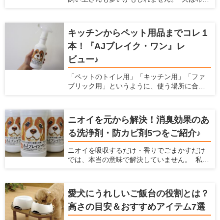
トイレアイテムを紹介します。
のようなふかふかした場所が大好きですし、
なかには飼い主さんの布団に入ってきて、一
緒に寝たがる子もいます。 この記事では、犬
キッチンからペット用品までコレ１
が布団を好む理由を説明するとともに、おす
本！『AJブレイク・ワン』レ
すめの敷布団8つとその選び方について解説し
ます。
ビュー♪
「ペットのトイレ用」「キッチン用」「ファ
ブリック用」というように、使う場所に合わ
せて洗剤を用意すると掃除用品がごちゃご
ちゃ多くなりがちですよね。実は「これ１本
でキッチンからペット用品まで幅広く使え
ニオイを元から解決！消臭効果のあ
る」というオールマイティーな洗浄剤がある
る洗浄剤・防カビ剤5つをご紹介♪
んです♪しかも、洗浄だけでなく除菌消臭効果
もあって更に安全性が高いという優れもの！
ニオイを吸収するだけ・香りでごまかすだけ
今回は洗浄剤『AJブレイク・ワン』を、わた
では、本当の意味で解決していません。 私た
くし勝部が実際に使ってのレポートと共にご
ち人間にとって無臭でも、嗅覚の鋭い愛犬や
紹介いたします！
愛猫にとっては臭うままかもしれませんよ
ね。 なにより、ニオイが発生しているという
愛犬にうれしいご飯台の役割とは？
ことはウイルスや雑菌が繁殖していて不衛生
高さの目安＆おすすめアイテム7選
になっている恐れがあるのです。 除菌効果や
菌の繁殖を抑制する効果がある洗浄剤で掃除