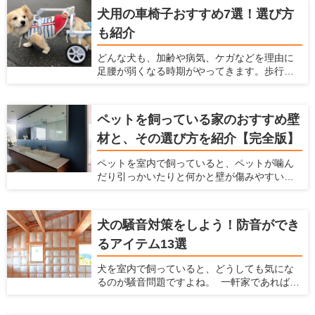
のフードを吐き出したり、むせたりしてしま
性やコストパフォーマンスに期待大です！
犬用の車椅子おすすめ7選！選び方
います。 そのようなときは、犬にとって食べ
も紹介
やすい姿勢が保てるご飯台を検討してみま
しょう。老犬や気管の弱い犬のサポートにも
どんな犬も、加齢や病気、ケガなどを理由に
役立ちます。 この記事では、ご飯台を使うメ
足腰が弱くなる時期がやってきます。歩行が
リットと選び方、おすすめのアイテムを7つ紹
困難になり、思うように動けなくなったとき
介します。
に役立つのが犬用車椅子です。 愛犬と飼い主
さんにとって、少しの距離でも一緒に歩ける
ペットを飼っている家のおすすめ壁
時間は貴重です。たとえ体が不自由であって
材と、その選び方を紹介【完全版】
も、犬用車椅子があれば愛犬の意思で行きた
い場所に移動できます。 寝たきりを予防する
ペットを室内で飼っていると、ペットが噛ん
ために、体力づくりの一環として犬用車椅子
だり引っかいたりと何かと壁が傷みやすいで
を利用するのも一つの方法です。この記事で
すし、ペットの汚れが付きやすいですよね。
は、犬用車椅子の選び方を説明するととも
ペットの臭いが染みついたり、ペットの鳴き
に、おすすめの製品7つを紹介します。
声が周りに漏れたりするのも、壁が原因のこ
犬の騒音対策をしよう！防音ができ
とがあります。 だからこそ、ペットを飼う時
るアイテム13選
にはこういった悩みを解決してくれる壁材を
選ぶ必要があります。 この記事では、ペット
犬を室内で飼っていると、どうしても気にな
を飼う家におすすめの壁材を紹介するととも
るのが騒音問題ですよね。 一軒家であれば周
に、愛犬家住宅だからこそ知っている壁材の
辺の住民、マンションであれば隣の部屋や下
選び方を解説します。
の階の住民から苦情が来る可能性がありま