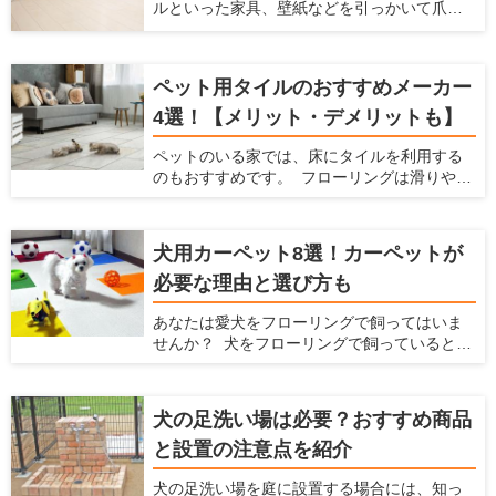
れざるメリット、ペット用ドアの種類を紹介
ルといった家具、壁紙などを引っかいて爪と
入れ方法、おすすめのソファブランドをご紹
します。
ぎをしてしまうことがあると思います。特に
介します。この記事を読んで、ペットと快適
賃貸物件に住んでいると、猫が傷つけるので
に使えるソファを選んでください！
はとハラハラしますよね。 そこで今回は、猫
ペット用タイルのおすすめメーカー
の爪とぎを防止する方法や爪とぎ防止に役立
つ腰壁をご紹介します。愛猫の爪とぎ対策を
4選！【メリット・デメリットも】
立てるときの参考にしてみてください。
ペットのいる家では、床にタイルを利用する
のもおすすめです。 フローリングは滑りやす
いのでペットの足腰にダメージを与えてしま
いますが、滑らないタイルにすることでそう
いったデメリットを防げます。 ここでは、
犬用カーペット8選！カーペットが
ペットを飼っている家にとってタイルにどの
必要な理由と選び方も
ようなメリットやデメリットがあるか、どん
なタイルを選べばいいかを解説するととも
あなたは愛犬をフローリングで飼ってはいま
に、おすすめのタイルを紹介します。 ペット
せんか？ 犬をフローリングで飼っていると、
を飼っていて、床をタイルにするか検討して
不都合がたくさんあります。床が滑りやすく
いる方はぜひ読んでみてください。
なることによる愛犬の足腰への負担や階下へ
の足音、フローリングに染みつく臭いなどで
犬の足洗い場は必要？おすすめ商品
す。こういった悩みを解消するには、カー
と設置の注意点を紹介
ペットを敷くことをおすすめします。 ここで
は犬を飼う場合の家でのカーペットの魅力を
犬の足洗い場を庭に設置する場合には、知っ
紹介するとともに、愛犬と暮らしやすい家を