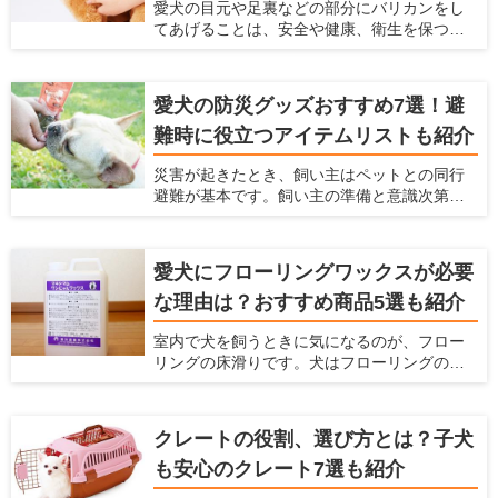
愛犬の目元や足裏などの部分にバリカンをし
にくい掃除機があれば、毎日のお掃除がラク
てあげることは、安全や健康、衛生を保つた
になると思いませんか？ 本記事では、ペット
めにもなるべくしてあげた方がよいことです
のいるご家庭に適した掃除機の選び方と、毛
が、犬が嫌がってうまく刈れない、お手入れ
が絡みにくい掃除機を紹介します。
が大変という悩みもあると思います。 サロン
愛犬の防災グッズおすすめ7選！避
でバリカンをしてもらうこともできますが、
難時に役立つアイテムリストも紹介
自宅でお手入れとしてバリカンをしてあげた
いという飼い主さんも多いと思います。そこ
災害が起きたとき、飼い主はペットとの同行
で今回は、ペット用バリカンの選び方とス
避難が基本です。飼い主の準備と意識次第
ムーズに足裏や顔の毛をケアできるおすすめ
で、避難先でのストレスやトラブルは回避で
のバリカンをご紹介します。
きます。愛犬と一緒に被災した時に備えて、
どんな防災グッズを用意しておけばよいで
愛犬にフローリングワックスが必要
しょうか。 愛犬の安全と健康を守るため、ラ
な理由は？おすすめ商品5選も紹介
イフラインの停止を想定して、今から必要な
防災グッズを備蓄しておきましょう。ここで
室内で犬を飼うときに気になるのが、フロー
は、避難生活に必要なアイテムリストとおす
リングの床滑りです。犬はフローリングの上
すめの防災グッズを紹介します。
を走り回ると、足が滑って股関節や腰を傷め
てしまう可能性があります。 愛犬と快適な空
間で過ごしたいなら、ペット対応可のフロー
クレートの役割、選び方とは？子犬
リングワックスがおすすめです。床に塗るだ
も安心のクレート7選も紹介
けで滑り止めやキズ防止効果が得られます。
この記事では、フローリングワックスを選ぶ