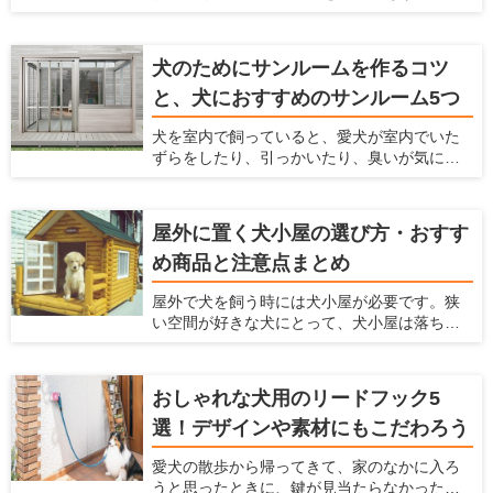
おすすめです。 ここでは、家の庭にドッグラ
ためには、壁紙に工夫するのがおすすめで
ンを作る方法がわからないという方に対し
す。 ここでは、「ペットを飼っている家にお
て、ドッグランのメリットや作り方、どんな
すすめの壁紙」を紹介するとともに、壁紙を
犬のためにサンルームを作るコツ
素材や設備を利用すればいいかまで解説しま
変えるための方法について解説します。
と、犬におすすめのサンルーム5つ
す。 犬を飼うのに最適な住宅を推進する「愛
犬家住宅」だからこそ知っている、ドッグラ
犬を室内で飼っていると、愛犬が室内でいた
ンの情報を紹介しているのでぜひ参考にして
ずらをしたり、引っかいたり、臭いが気に
くださいね！
なったり、毛がたくさん落ちてしまい掃除が
大変ですよね。 そういったお悩みを解決する
方法として、サンルームをペットスペースに
屋外に置く犬小屋の選び方・おすす
する方法があります。愛犬がふだん生活する
め商品と注意点まとめ
スペースとして、サンルームを利用すること
で様々なメリットがあります。 愛犬家住宅で
屋外で犬を飼う時には犬小屋が必要です。狭
は、日々多くのメーカーの製品をチェックを
い空間が好きな犬にとって、犬小屋は落ち着
することで、愛犬が暮らしやすいサンルーム
ける場所であり、犬小屋で寝たり、昼寝をし
の情報を収集しています。 ここでは、愛犬の
たり、休んだりします。 この犬小屋は愛犬が
ためにサンルームの設置を検討している人に
快適に過ごせるだけでなく、衛星面やお手入
対して、サンルームのメリットやサンルーム
おしゃれな犬用のリードフック5
れなど飼い主にとっても快適なものを選ぶの
を設置するときに気をつけるポイント、おす
選！デザインや素材にもこだわろう
がおすすめ。 ここでは、愛犬の犬小屋をどう
すめのメーカーなどを紹介いたします。
やって選んだらいいかわからない人、デザイ
愛犬の散歩から帰ってきて、家のなかに入ろ
ンや機能からおすすめの犬小屋を探している
うと思ったときに、鍵が見当たらなかったと
人に、おすすめの犬小屋を紹介しようと思い