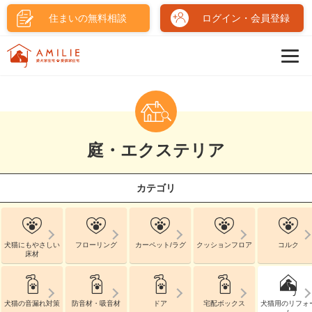
住まいの無料相談
ログイン・会員登録
庭・エクステリア
カテゴリ
犬猫にもやさしい
フローリング
カーペット/ラグ
クッションフロア
コルク
床材
犬猫の音漏れ対策
防音材・吸音材
ドア
宅配ボックス
犬猫用のリフォ