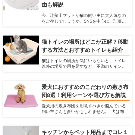
が、犬と楽しむための玩具の種類やメリッ
由も解説
ト、おすすめ商品を紹介しようと思います。
犬用の玩具にどんなものがあるか知りたい方
今、珪藻土マットが猫の飼い主に大人気なの
や、愛犬にどんな玩具を買ってあげるか迷っ
をご存じでしょうか。SNSを中心に、珪藻土
ている方は、ぜひ参考にしてください！
マットの上でのどをゴロゴロ鳴らしたり顔を
こすりつけたりする姿の、動画や写真が盛り
上がっています。 珪藻土マットは猫にとって
猫トイレの場所はどこが正解？移動
快適に過ごせる場所で、一日中珪藻土マット
する方法とおすすめトイレも紹介
の上で過ごす猫もいるようです。 珪藻土マッ
トとは、吸水性や速乾性に優れた人気アイテ
猫はトイレの場所が気にいらないと、トイレ
ム。脱衣所のマットを猫が占拠してしまうと
以外の場所で用を足すなど、不満のサインを
飼い主が使えないため、猫用にも珪藻土マッ
出します。そのまま放っておくと排泄のたび
トを用意するのがおすすめです。 この記事で
にストレスを感じ、膀胱炎など病気の原因に
は、なぜ猫は珪藻土マットが好きなのか説明
もなってしまいます。 愛猫にとって最適では
するとともに、舐めても大丈夫な理由とおす
愛犬におすすめのこだわりの敷き布
ない場所にトイレを設置しているなら、早め
すめアイテムを紹介します。
団8選！利用シーンや選び方も解説
に置き場所を見直した方が良いかもしれませ
ん。 この記事では、トイレに不満がある愛猫
愛犬用の敷き布団を用意すべきか悩んでいる
のサインや、適切なトイレの場所、便利な猫
飼い主さんも多いかもしれません。 犬は布団
トイレアイテムを紹介します。
のようなふかふかした場所が大好きですし、
なかには飼い主さんの布団に入ってきて、一
緒に寝たがる子もいます。 この記事では、犬
キッチンからペット用品までコレ１
が布団を好む理由を説明するとともに、おす