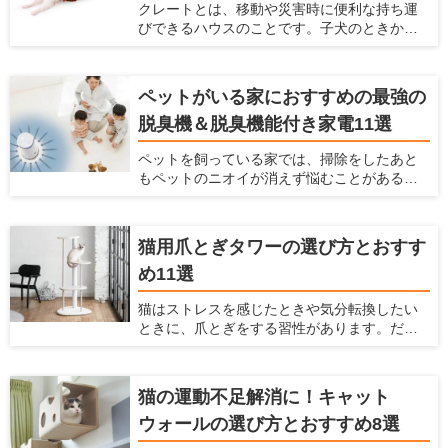
クレートとは、移動や災害時に便利な持ち運
ポイントとフロアコーティングとの違い、お
びできるハウスのことです。子犬のときから
すすめ商品5つを紹介します。
クレートに慣らしておけば、旅行や通院時の
移動のストレスを軽減できます。 この記事で
は、クレートの使い方と選び方を紹介すると
ペットがいる家におすすめの最強の
ともに、素材別おすすめ商品を7つピックアッ
脱臭機＆脱臭機能付き家電11選
プして紹介します。
ペットを飼っている家では、掃除をしたあと
もペットのニオイが消えず悩むことがあるか
もしれません。 そんな場合には、脱臭機を設
置するのがおすすめ。脱臭機能によってお部
屋のニオイを大きく減らすことができます。
猫用爪とぎタワーの選び方とおすす
ただ脱臭機を選ぶときには、どれを選べばい
め11選
いかわからないことも多いです。今回は、
ペットがいる家で脱臭機を置くとよい理由
猫はストレスを感じたときや気分転換したい
や、どうやって選ぶべきか、おすすめの脱臭
ときに、爪とぎをする習性があります。だか
機と脱臭機能付き家電を紹介するので参考に
らこそ、お家で猫を飼うときには爪とぎを用
してみてください。
意しておく必要があります。 飼い主にとって
愛猫に不適切な場所で爪をとがれることは大
猫の運動不足解消に！キャット
きな悩みとなります。飼い主を悩ませる爪を
ウォールの選び方とおすすめ8選
といでしまいやすい代表的な場所は、壁・
柱・ソファーなどがあげられます。愛猫の不