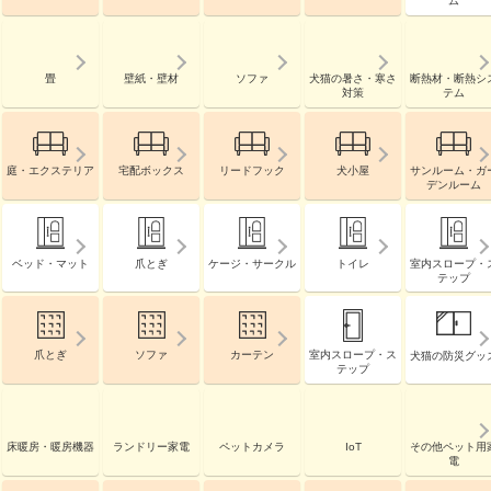
ム
畳
壁紙・壁材
ソファ
犬猫の暑さ・寒さ
断熱材・断熱シ
対策
テム
庭・エクステリア
宅配ボックス
リードフック
犬小屋
サンルーム・ガ
デンルーム
ベッド・マット
爪とぎ
ケージ・サークル
トイレ
室内スロープ・
テップ
爪とぎ
ソファ
カーテン
室内スロープ・ス
犬猫の防災グッ
テップ
床暖房・暖房機器
ランドリー家電
ペットカメラ
IoT
その他ペット用
電