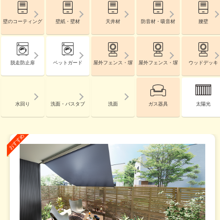
壁のコーティング
壁紙・壁材
天井材
防音材・吸音材
腰壁
脱走防止扉
ペットガード
屋外フェンス・塀
屋外フェンス・塀
ウッドデッキ
水回り
洗面・バスタブ
洗面
ガス器具
太陽光