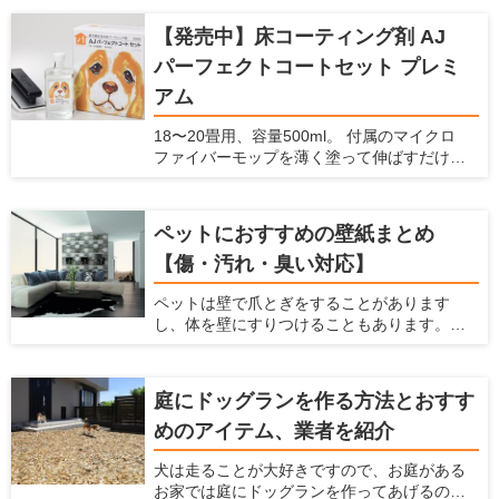
【発売中】床コーティング剤 AJ
パーフェクトコートセット プレミ
アム
18〜20畳用、容量500ml。 付属のマイクロ
ファイバーモップを薄く塗って伸ばすだけで
コーティングできます。 ガラスの薄い膜が、
床の滑りを防止し、愛犬の怪我を防止しま
す。また、床・壁・家具のキズ・汚れを防止
ペットにおすすめの壁紙まとめ
できます。 ナノコンポジット技術による「ガ
【傷・汚れ・臭い対応】
ラスの薄膜」が、床・壁・家具などの表面を
コーティング。塗るだけで床の滑りを防ぎ、
ペットは壁で爪とぎをすることがあります
キズ・汚れから守ります。 従来品より防滑性
し、体を壁にすりつけることもあります。ま
能30％向上。 メンテナンス不要で、長期間効
た、猫は壁伝いにジャンプすることが多いで
果が持続します。これ1本で愛犬家の住まいの
すよね。 犬や猫などのペットを飼っている
悩みを解決します。
と、こういった行動によって壁に傷がついた
庭にドッグランを作る方法とおすす
り、壁紙をはがされたり、壁に汚れやニオイ
めのアイテム、業者を紹介
が染みついてしまったりします。 壁紙をすぐ
に交換しなくてはならないことも多いです
犬は走ることが大好きですので、お庭がある
し、家中にペットの臭いが漂うという状態に
お家では庭にドッグランを作ってあげるのが
なってしまいます。これらの悩みを解消する