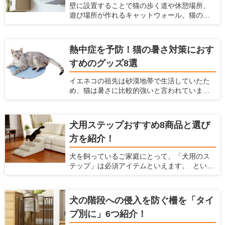
壁に設置することで猫の歩く道や休憩場所、
適切な場所での爪とぎの対策は「愛猫が好む
遊び場所が作れるキャットウォール。猫の祖
爪とぎ場を十分に用意すること」です。 今回
先は木の上で生活していたため、現在のイエ
は、爪とぎタワーの選び方と、おすすめの爪
ネコたちも高いところが好きですし、「高い
とぎタワーを紹介します。
場所にいた方が外敵から身を守りやすい」と
熱中症を予防！猫の暑さ対策におす
いう本能から安心感がうまれます。 また猫の
すめのグッズ8選
行動可能範囲が三次元化されることにより、
猫のストレス解消・運動不足解消にも役立ち
イエネコの祖先は砂漠地帯で生活していたた
ます。 最近のキャットウォールには、複数の
め、猫は暑さに比較的強いと言われていま
パーツをそれぞれ設置し組み合わせて使うも
す。しかし発汗によって体温を下げる人間と
のや、家具と一体化しているものなどがあ
は違い猫には汗腺が肉球くらいにしかなく、
り、部屋や好みに合わせて選べます。 この記
発汗による体温調節ができません。 体温が急
事では、キャットウォールの選び方とおすす
犬用ステップおすすめ8商品と選び
激に上がるとなかなか体温を下げられず、夏
め商品を紹介します。
方を紹介！
の暑い時期には熱中症になってしまう危険性
があります。 熱中症になると命を落とす可能
犬を飼っているご家庭にとって、「犬用のス
性もあるので、飼い主はしっかり猫の暑さ対
テップ」は必須アイテムといえます。 という
策をしてあげなくてはなりません。 そこで今
のも、犬にとって高低差のある段差はとても
回は、猫のためにできる夏の暑さ対策を紹介
危険であり、身体にダメージを与えてしまう
するとともに、猫の暑さ対策におすすめの
からです。もし犬を飼っているなら、"犬用の
グッズを紹介します。
犬の階段への侵入を防ぐ柵を「タイ
ステップを準備するのがおすすめ。 ここで
プ別に」6つ紹介！
は、犬と飼い主のための住宅情報を提供して
いる愛犬家住宅が、犬用のステップの重要性