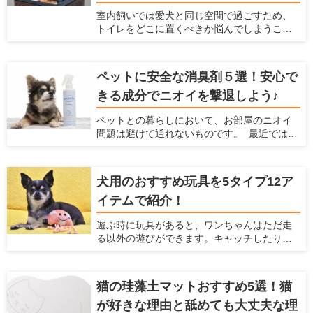
います。ここでは、犬を庭で放し飼いすると
室内飼いでは愛犬と同じ空間で過ごすため、
きにおすすめのフェンスを紹介するととも
トイレをどこに置くべきか悩んでしまうこと
に、放し飼いするときに気をつけるべきこと
があると思います。限られたスペースの中
を紹介します。
で、トイレのトレーニングに適していて、愛
犬も飼い主もストレスを感じにくい場所はあ
ペットに安全な消臭剤５選！安心で
るのでしょうか。 自宅の間取りや掃除のしや
きる成分でニオイを撃退しよう♪
すさを考慮しつつ、トイレ関連のアイテムや
トイレの置き方を工夫すれば、ベストな場所
ペットとの暮らしにおいて、お部屋のニオイ
が見つかるはずです。この記事では、愛犬が
問題は避けて通れないものです。 最近ではさ
好むトイレの条件とおすすめの場所、トイレ
まざまな消臭アイテムが販売されています
グッズについて紹介します。
が、 やはり飼い主さんとしては「ペットに安
全かどうか」で選びたいですよね。 今回は
犬用のおすすめ玩具を5タイプ12ア
「ペットがいるご家庭でも安心して使える消
イテムで紹介！
臭剤」を5つご紹介します。
遊ぶ時に玩具があると、ワンちゃんはただ走
る以外の遊びができます。キャッチしたり、
ジャンプしたりと、普段しないような動きが
できるので喜ぶこと間違いなしです！ 他に
も、玩具は愛犬、飼い主のどちらにとっても
猫の珪藻土マットおすすめ5選！猫
様々なメリットがあります。 ここでは、犬と
が好きな理由と舐めても大丈夫な理
の生活の情報を紹介している「愛犬家住宅」