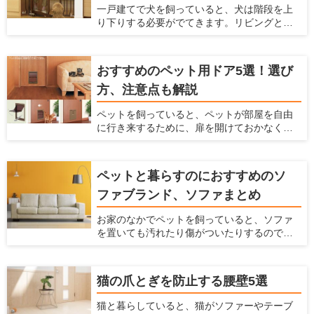
一戸建てで犬を飼っていると、犬は階段を上
やその使い方を解説するとともに、おすすめ
り下りする必要がでてきます。リビングとは
のステップを紹介しようと思います。
別の階に寝室があって、犬と一緒に寝ている
場合などは、犬も階段を上り下りしなくては
ならないのです。 しかし、この階段の上り下
おすすめのペット用ドア5選！選び
りは、犬にとって大きな危険をはらんでいま
方、注意点も解説
す。早く対策をしておかないと、犬の体に大
きなダメージを与えることになってしまいま
ペットを飼っていると、ペットが部屋を自由
す。 ここでは、犬が階段に入るのを防ぐ柵
に行き来するために、扉を開けておかなくて
と、階段が犬に及ぼすダメージやリスクを解
はいけません。 開けっ放しでは冷暖房効果が
説します。
弱まってしまいますし、別の部屋にペットの
トイレをおいている時には、部屋に臭いが
ペットと暮らすのにおすすめのソ
入ってきてしまいます。 かといって閉めてお
ファブランド、ソファまとめ
いても、ペットが移動したいという時に毎回
開け閉めしなくてはならず、面倒ですよね。
お家のなかでペットを飼っていると、ソファ
そんなときには、ペット用ドアを設置するの
を置いても汚れたり傷がついたりするのでソ
がおすすめです。 ペット用ドアとは、通常の
ファを置くかどうか悩んでしまうかもしれま
扉や壁にペットが通るだけの広さの出入り口
せん。 ですがリビングにソファがあると寛げ
を付ける方法です。扉を閉じた状態でも、
ますし便利です。もしペットを飼っている方
ペットがお部屋を自由に行き来ができるの
猫の爪とぎを防止する腰壁5選
がソファを購入するなら、ソファもペットに
で、とても便利です。 ここでは、おすすめ商
合わせて選ぶ必要があります。 ここでは、
品を紹介するとともに、ペット用ドアの知ら
猫と暮らしていると、猫がソファーやテーブ
ペットと快適に使えるソファの選び方、お手