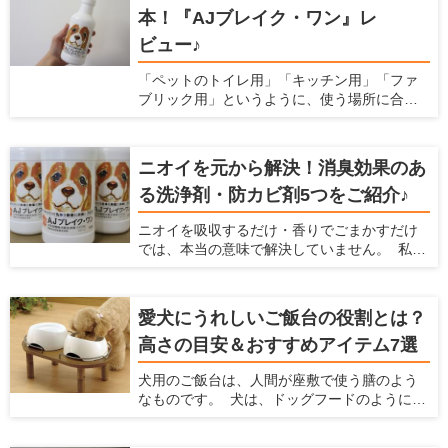
本！『AJブレイク・ワン』レ
すめの敷布団8つとその選び方について解説し
ます。
ビュー♪
「ペットのトイレ用」「キッチン用」「ファ
ブリック用」というように、使う場所に合わ
せて洗剤を用意すると掃除用品がごちゃご
ちゃ多くなりがちですよね。実は「これ１本
でキッチンからペット用品まで幅広く使え
ニオイを元から解決！消臭効果のあ
る」というオールマイティーな洗浄剤がある
る洗浄剤・防カビ剤5つをご紹介♪
んです♪しかも、洗浄だけでなく除菌消臭効果
もあって更に安全性が高いという優れもの！
ニオイを吸収するだけ・香りでごまかすだけ
今回は洗浄剤『AJブレイク・ワン』を、わた
では、本当の意味で解決していません。 私た
くし勝部が実際に使ってのレポートと共にご
ち人間にとって無臭でも、嗅覚の鋭い愛犬や
紹介いたします！
愛猫にとっては臭うままかもしれませんよ
ね。 なにより、ニオイが発生しているという
愛犬にうれしいご飯台の役割とは？
ことはウイルスや雑菌が繁殖していて不衛生
高さの目安＆おすすめアイテム7選
になっている恐れがあるのです。 除菌効果や
菌の繁殖を抑制する効果がある洗浄剤で掃除
犬用のご飯台は、人間が座敷で使う膳のよう
をすれば、原因からニオイを解消できます。
なものです。 犬は、ドッグフードのように簡
今回は、「ニオイを元から解決する」効果の
単に飲み込めるサイズの食べ物は噛まずに丸
ある洗浄剤を5つご紹介いたします。 業務用と
飲みします。慌てて食べてしまうと、未消化
しても使用されているものもあり、その安全