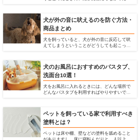
いうことがありませんか？ そんなときにカバ
ます。
ンに手を伸ばすと、リードを落としてしまい
ワンちゃんが走り回ってしまったということ
犬が外の音に吠えるのを防ぐ方法・
もあるのではないでしょうか？ 玄関の脇に
商品まとめ
リードフックがあれば、リードフックにリー
ドをかけることで両手を空けられ、そんな事
犬を飼っていると、犬が外の音に反応して吠
態を避けられます。 ここでは、設置しておけ
えてしまうということがどうしても起こって
ばとても便利なリードフックやおすすめリー
しまいます。犬が吠える声は大きいので、周
ドフックとメーカー、リードフックの選び方
囲の住人に対して迷惑をかけてしまうかもし
や設置がおすすめの場所を紹介します。
れません。 ですが、犬が外の音に反応して吠
犬のお風呂におすすめのバスタブ、
えるのをなるべく抑える方法があります。こ
洗面台10選！
こでは、犬が外の音に反応して吠えてしまう
のを防ぐ方法、商品を紹介します。
犬をお風呂に入れるときには、どんな場所で
どんなバスタブを利用すればやりやすいで
しょうか？ 初めてお風呂に入れる場合や、今
のバスタブに不満があるような人に対して、
お風呂の選び方、おすすめの犬用のバスタブ
ペットを飼っている家で利用すべき
や洗面台を紹介します。 また、犬をお風呂に
塗料とは？
入れる方法や注意点などは、「犬のお風呂の
入れ方を解説！お風呂場のポイントも【初心
ペットは床や棚、壁などの塗料を舐めること
者向け】」の記事で解説していますので、は
がありますし、床に寝転んだりと、人以上に
じめての方は参考にしてみてくださいね。