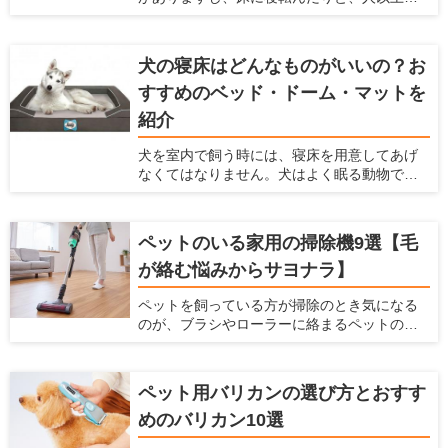
家の素材に直接触れる機会が多くなります。
最近では、アレルギーを持つペットも多く
なっているので、体に悪影響がある塗料はで
犬の寝床はどんなものがいいの？お
きるだけ避けなくてはなりません。それだけ
すすめのベッド・ドーム・マットを
でなく、塗料は耐久性、メンテナンス性、安
全性などを考慮する必要があります。 ここで
紹介
は、塗料の役割や種類、特徴、ペットを飼っ
ている家に利用すべき塗料を紹介します。
犬を室内で飼う時には、寝床を用意してあげ
なくてはなりません。犬はよく眠る動物です
し、寝床によって睡眠の質を高めることがで
きるからです。 現在ではベッドやドーム、
マット、サークルなど、たくさんのペット用
ペットのいる家用の掃除機9選【毛
の寝床が販売されています。愛犬家住宅で
が絡む悩みからサヨナラ】
は、犬が快適な寝床に関しての情報を日々
チェックしています。 ここでは犬用の寝床を
ペットを飼っている方が掃除のとき気になる
作りたいけど、どんなものを選んだらよい
のが、ブラシやローラーに絡まるペットの抜
か、どんな場所に設置したらよいかわからな
け毛です。そのまま使い続けてしまうと、掃
い人に対して、犬の寝床を解説します。 寝床
除機の吸引力が低下し、操作性するだけでな
にはどんな素材がよいのか、どんな場所に寝
く故障の原因となります。 掃除機のみなら
床を置くのがよいのかなど、幅広い情報をま
ペット用バリカンの選び方とおすす
ず、お掃除ワイパーや粘着ローラーを駆使し
とめましたので参考にしてください。
めのバリカン10選
て抜け毛対策に日々奮闘されている方も多い
ことだと思います。もし、ペットの毛が絡み