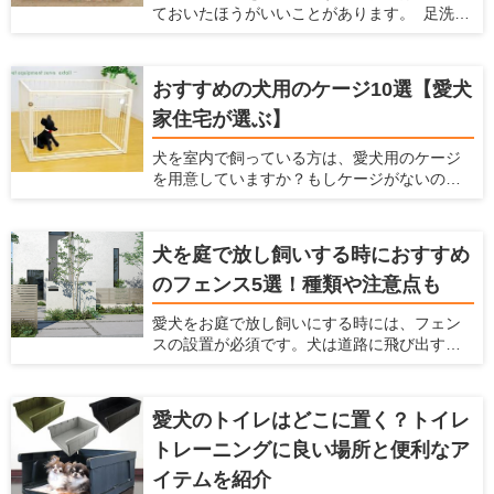
ておいたほうがいいことがあります。 足洗い
提案している愛犬家住宅だからこその視点
場は室内犬を外で散歩させたり、庭で遊ばせ
で、カーペットの選び方やおすすめのカー
たりする場合に、家に入る前に庭で脚を洗え
ペットを紹介します。カーペットを探してい
て便利です。しかし、足洗い場はただ設置す
る人はぜひ参考にしてくださいね！
おすすめの犬用のケージ10選【愛犬
るだけだと後々不都合が起こったり、それが
家住宅が選ぶ】
原因で使わなくなったりします。 ここでは、
犬と暮らすための住宅の情報を提供している
犬を室内で飼っている方は、愛犬用のケージ
愛犬家住宅ならではの視点で、足洗い場に必
を用意していますか？もしケージがないので
要な設備や注意点、おすすめの足洗い場など
したら、犬用ケージを準備してあげましょ
を紹介します。
う。 室内だからケージはいらないだろうと考
えていたら、犬にとってはとてもマイナスに
犬を庭で放し飼いする時におすすめ
なっているかもしれませんよ。 ここでは、犬
のフェンス5選！種類や注意点も
にとってケージが大事な理由とケージの種類
や選び方、おすすめの犬用ケージを紹介しよ
愛犬をお庭で放し飼いにする時には、フェン
うと思います。これまでにたくさんの愛犬家
スの設置が必須です。犬は道路に飛び出すこ
を見てきた「愛犬家住宅」の視点で、犬用の
とがありますし、通行人に吠えたり、噛みつ
ケージを厳選しますのでぜひ参考にしてくだ
いたりすることもあるからです。 しっかりと
さい。
したフェンスを設置することで、犬が車にひ
愛犬のトイレはどこに置く？トイレ
かれることを防げますし、通行人への迷惑も
トレーニングに良い場所と便利なア
防げます。 ただ、庭で放し飼いをする時には
どんなフェンスを選べばいいか、どんなポイ
イテムを紹介
ントに注意すればいいかなどわからないと思