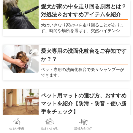
す。 犬を飼っている時の騒音問題に対策する
愛犬が家の中を走り回る原因とは？
ための方法、商品をここでは紹介します。
対処法＆おすすめアイテムを紹介
犬はいきなり家の中を走り回ることがありま
す。時間や場所を選ばず、突然ハイテンショ
ンになるため、驚いてしまう飼い主さんも多
いと思います。マンションだと下の階の住人
への迷惑が気になりますし、鳴いたり唸った
愛犬専用の洗面化粧台をご存知です
りしながら走ると近所への迷惑も気になりま
か？？
す。何より愛犬の健康に問題ないか心配にな
ると思います。この記事では、犬が家の中を
ペット専用の洗面化粧台で楽々シャンプーが
走り回るいくつかの原因を説明するととも
できます。
に、具体的な対処法を解説します。
ペット用マットの選び方、おすすめ
マットを紹介【防滑・防音・使い勝
手をチェック】
ペットを飼っているお家では、マットを敷い
た方がいいのでしょうか？ ペットをフローリ
住まい事例
住まいさがし
建材カタログ