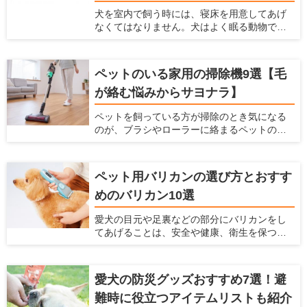
ている家に利用すべき塗料を紹介します。
犬を室内で飼う時には、寝床を用意してあげ
なくてはなりません。犬はよく眠る動物です
し、寝床によって睡眠の質を高めることがで
きるからです。 現在ではベッドやドーム、
マット、サークルなど、たくさんのペット用
ペットのいる家用の掃除機9選【毛
の寝床が販売されています。愛犬家住宅で
が絡む悩みからサヨナラ】
は、犬が快適な寝床に関しての情報を日々
チェックしています。 ここでは犬用の寝床を
ペットを飼っている方が掃除のとき気になる
作りたいけど、どんなものを選んだらよい
のが、ブラシやローラーに絡まるペットの抜
か、どんな場所に設置したらよいかわからな
け毛です。そのまま使い続けてしまうと、掃
い人に対して、犬の寝床を解説します。 寝床
除機の吸引力が低下し、操作性するだけでな
にはどんな素材がよいのか、どんな場所に寝
く故障の原因となります。 掃除機のみなら
床を置くのがよいのかなど、幅広い情報をま
ペット用バリカンの選び方とおすす
ず、お掃除ワイパーや粘着ローラーを駆使し
とめましたので参考にしてください。
めのバリカン10選
て抜け毛対策に日々奮闘されている方も多い
ことだと思います。もし、ペットの毛が絡み
愛犬の目元や足裏などの部分にバリカンをし
にくい掃除機があれば、毎日のお掃除がラク
てあげることは、安全や健康、衛生を保つた
になると思いませんか？ 本記事では、ペット
めにもなるべくしてあげた方がよいことです
のいるご家庭に適した掃除機の選び方と、毛
が、犬が嫌がってうまく刈れない、お手入れ
が絡みにくい掃除機を紹介します。
が大変という悩みもあると思います。 サロン
愛犬の防災グッズおすすめ7選！避
でバリカンをしてもらうこともできますが、
難時に役立つアイテムリストも紹介
自宅でお手入れとしてバリカンをしてあげた