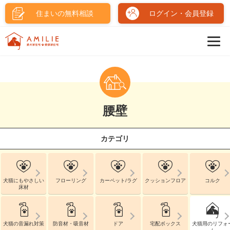
住まいの無料相談
ログイン・会員登録
腰壁
カテゴリ
犬猫にもやさしい
フローリング
カーペット/ラグ
クッションフロア
コルク
床材
犬猫の音漏れ対策
防音材・吸音材
ドア
宅配ボックス
犬猫用のリフォ