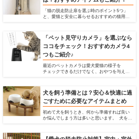
「猫の脱走防止扉を選ぶ時のポイント5つ」
と、愛猫と安全に暮らせるおすすめの猫用脱
走防止扉 ねこ工房『にゃんがーど』もご紹介
いたします
「ペット見守りカメラ」を選ぶなら
ココをチェック！おすすめカメラ4
つもご紹介♪
最近のペットカメラは愛犬愛猫の様子を
チェックできるだけでなく、おやつを与えら
れたり室温管理の機能が付いていたりするな
ど、プラスαな機能がついているものもありま
す。たくさんのメーカー、種類がズラリ並ん
犬を飼う準備とは？安心＆快適に過
でいて、どれを選んで良いか迷ってしまいま
ごすために必要なアイテムまとめ
すよね。 そこで今回は、ペットカメラを選ぶ
ときのポイント5つと、おすすめのペットカメ
初めて犬を飼うとき、何から準備すれば良い
ラ4つをご紹介いたします
か悩んでしまう方は多いと思います。 犬を飼
うときには様々な準備をしなくてはなりませ
ん。食事、睡眠、排泄に使うアイテムは必ず
使うものなので、犬を飼う前に準備しておく