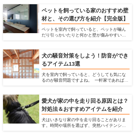
に役立つのが犬用車椅子です。 愛犬と飼い主
さんにとって、少しの距離でも一緒に歩ける
ペットを飼っている家のおすすめ壁
時間は貴重です。たとえ体が不自由であって
材と、その選び方を紹介【完全版】
も、犬用車椅子があれば愛犬の意思で行きた
い場所に移動できます。 寝たきりを予防する
ペットを室内で飼っていると、ペットが噛ん
ために、体力づくりの一環として犬用車椅子
だり引っかいたりと何かと壁が傷みやすいで
を利用するのも一つの方法です。この記事で
すし、ペットの汚れが付きやすいですよね。
は、犬用車椅子の選び方を説明するととも
ペットの臭いが染みついたり、ペットの鳴き
に、おすすめの製品7つを紹介します。
声が周りに漏れたりするのも、壁が原因のこ
犬の騒音対策をしよう！防音ができ
とがあります。 だからこそ、ペットを飼う時
るアイテム13選
にはこういった悩みを解決してくれる壁材を
選ぶ必要があります。 この記事では、ペット
犬を室内で飼っていると、どうしても気にな
を飼う家におすすめの壁材を紹介するととも
るのが騒音問題ですよね。 一軒家であれば周
に、愛犬家住宅だからこそ知っている壁材の
辺の住民、マンションであれば隣の部屋や下
選び方を解説します。
の階の住民から苦情が来る可能性がありま
す。 犬を飼っている時の騒音問題に対策する
愛犬が家の中を走り回る原因とは？
ための方法、商品をここでは紹介します。
対処法＆おすすめアイテムを紹介
犬はいきなり家の中を走り回ることがありま
す。時間や場所を選ばず、突然ハイテンショ
ンになるため、驚いてしまう飼い主さんも多