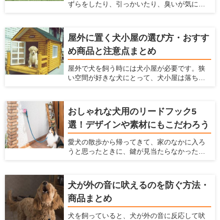
ずらをしたり、引っかいたり、臭いが気に
くださいね！
なったり、毛がたくさん落ちてしまい掃除が
大変ですよね。 そういったお悩みを解決する
方法として、サンルームをペットスペースに
屋外に置く犬小屋の選び方・おすす
する方法があります。愛犬がふだん生活する
め商品と注意点まとめ
スペースとして、サンルームを利用すること
で様々なメリットがあります。 愛犬家住宅で
屋外で犬を飼う時には犬小屋が必要です。狭
は、日々多くのメーカーの製品をチェックを
い空間が好きな犬にとって、犬小屋は落ち着
することで、愛犬が暮らしやすいサンルーム
ける場所であり、犬小屋で寝たり、昼寝をし
の情報を収集しています。 ここでは、愛犬の
たり、休んだりします。 この犬小屋は愛犬が
ためにサンルームの設置を検討している人に
快適に過ごせるだけでなく、衛星面やお手入
対して、サンルームのメリットやサンルーム
おしゃれな犬用のリードフック5
れなど飼い主にとっても快適なものを選ぶの
を設置するときに気をつけるポイント、おす
選！デザインや素材にもこだわろう
がおすすめ。 ここでは、愛犬の犬小屋をどう
すめのメーカーなどを紹介いたします。
やって選んだらいいかわからない人、デザイ
愛犬の散歩から帰ってきて、家のなかに入ろ
ンや機能からおすすめの犬小屋を探している
うと思ったときに、鍵が見当たらなかったと
人に、おすすめの犬小屋を紹介しようと思い
いうことがありませんか？ そんなときにカバ
ます。
ンに手を伸ばすと、リードを落としてしまい
ワンちゃんが走り回ってしまったということ
犬が外の音に吠えるのを防ぐ方法・
もあるのではないでしょうか？ 玄関の脇に
商品まとめ
リードフックがあれば、リードフックにリー
ドをかけることで両手を空けられ、そんな事
犬を飼っていると、犬が外の音に反応して吠
態を避けられます。 ここでは、設置しておけ