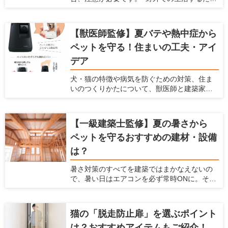
に作られた犬の体は、フローリングの床で暮
いる、愛犬家住宅ならではの視点で解説しま
らすようにはできていません。 フローリング
すので、ぜひ参考にしてくださいね。
は犬の体にダメージを与えますし、将来の病
【獣医師監修】夏バテや熱中症から
気を引き起こす可能性もあるのです。 犬を飼
ペットを守る！住まいの工夫・アイ
われている愛犬家の方は、犬用のフローリン
グに変えることを検討してみてはいかがで
デア
しょうか。 この記事では、フローリングが犬
に与えるダメージを紹介するとともに、愛犬
犬・猫の特徴や病気を防ぐための対策、住ま
家住宅だからこそわかる「犬に優しいフロー
いのつくりかたについて、獣医師と建築家の
リング」を紹介します。
先生に伺いました。
【一級建築士監修】夏の暑さから
ペットを守るおすすめの建材・設備
は？
暑さ対策のすべてを建築ではまかなえないの
で、暑い日はエアコンを必ず常時ONに。そこ
で必要なのが、エアコンのエネルギーロスを
減らす建材・設備です。ポイントは「断熱に
隙間をつくらない」「空気の流れをつくる」
猫の「脱走防止扉」を選ぶポイント
の2点。電気代の節約にも。
は？おすすめアイテムもご紹介！