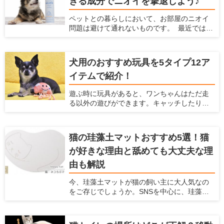
きる成分でニオイを撃退しよう♪
すさを考慮しつつ、トイレ関連のアイテムや
トイレの置き方を工夫すれば、ベストな場所
ペットとの暮らしにおいて、お部屋のニオイ
が見つかるはずです。この記事では、愛犬が
問題は避けて通れないものです。 最近ではさ
好むトイレの条件とおすすめの場所、トイレ
まざまな消臭アイテムが販売されています
グッズについて紹介します。
が、 やはり飼い主さんとしては「ペットに安
全かどうか」で選びたいですよね。 今回は
犬用のおすすめ玩具を5タイプ12ア
「ペットがいるご家庭でも安心して使える消
イテムで紹介！
臭剤」を5つご紹介します。
遊ぶ時に玩具があると、ワンちゃんはただ走
る以外の遊びができます。キャッチしたり、
ジャンプしたりと、普段しないような動きが
できるので喜ぶこと間違いなしです！ 他に
も、玩具は愛犬、飼い主のどちらにとっても
猫の珪藻土マットおすすめ5選！猫
様々なメリットがあります。 ここでは、犬と
が好きな理由と舐めても大丈夫な理
の生活の情報を紹介している「愛犬家住宅」
が、犬と楽しむための玩具の種類やメリッ
由も解説
ト、おすすめ商品を紹介しようと思います。
犬用の玩具にどんなものがあるか知りたい方
今、珪藻土マットが猫の飼い主に大人気なの
や、愛犬にどんな玩具を買ってあげるか迷っ
をご存じでしょうか。SNSを中心に、珪藻土
ている方は、ぜひ参考にしてください！
マットの上でのどをゴロゴロ鳴らしたり顔を
こすりつけたりする姿の、動画や写真が盛り
上がっています。 珪藻土マットは猫にとって