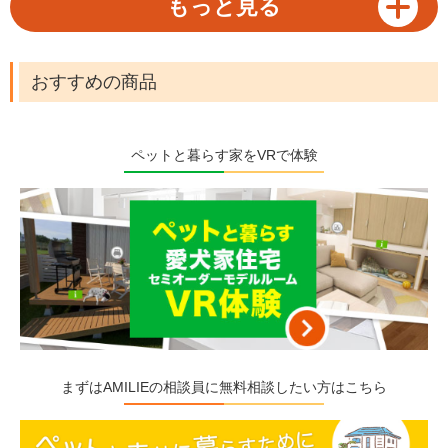
もっと見る
えると、網戸問題は猫を飼っている家庭に
とって早急に対処したい問題。猫を飼ってい
る家庭に向けて、網戸へのイタズラや脱走防
止に役立つ対策と、猫がいても安心して使え
おすすめの商品
る網戸を紹介します。
ペットと暮らす家をVRで体験
まずはAMILIEの相談員に無料相談したい方はこちら