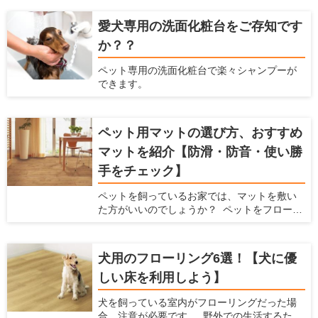
いと思います。マンションだと下の階の住人
への迷惑が気になりますし、鳴いたり唸った
愛犬専用の洗面化粧台をご存知です
りしながら走ると近所への迷惑も気になりま
か？？
す。何より愛犬の健康に問題ないか心配にな
ると思います。この記事では、犬が家の中を
ペット専用の洗面化粧台で楽々シャンプーが
走り回るいくつかの原因を説明するととも
できます。
に、具体的な対処法を解説します。
ペット用マットの選び方、おすすめ
マットを紹介【防滑・防音・使い勝
手をチェック】
ペットを飼っているお家では、マットを敷い
た方がいいのでしょうか？ ペットをフローリ
ングで飼っていると、ペットの体に負担をか
けてしまったり、床に傷がついたりと、色ん
な不都合が出てきます。 そんな時には、マッ
犬用のフローリング6選！【犬に優
トを敷くことで解決できる場合があります。
しい床を利用しよう】
ここでは、ペット用のマットを敷いた方がい
い場合と、マットを選ぶ時に注意すべきポイ
犬を飼っている室内がフローリングだった場
ント、おすすめのペット用マットを紹介しま
合、注意が必要です。 野外での生活するため
す。 あらゆるメーカーの商品をチェックして