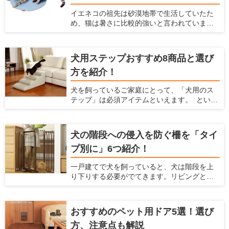
猫のストレス解消・運動不足解消にも役立ち
イエネコの祖先は砂漠地帯で生活していたた
ます。 最近のキャットウォールには、複数の
め、猫は暑さに比較的強いと言われていま
パーツをそれぞれ設置し組み合わせて使うも
す。しかし発汗によって体温を下げる人間と
のや、家具と一体化しているものなどがあ
は違い猫には汗腺が肉球くらいにしかなく、
り、部屋や好みに合わせて選べます。 この記
発汗による体温調節ができません。 体温が急
事では、キャットウォールの選び方とおすす
犬用ステップおすすめ8商品と選び
激に上がるとなかなか体温を下げられず、夏
め商品を紹介します。
方を紹介！
の暑い時期には熱中症になってしまう危険性
があります。 熱中症になると命を落とす可能
犬を飼っているご家庭にとって、「犬用のス
性もあるので、飼い主はしっかり猫の暑さ対
テップ」は必須アイテムといえます。 という
策をしてあげなくてはなりません。 そこで今
のも、犬にとって高低差のある段差はとても
回は、猫のためにできる夏の暑さ対策を紹介
危険であり、身体にダメージを与えてしまう
するとともに、猫の暑さ対策におすすめの
からです。もし犬を飼っているなら、"犬用の
グッズを紹介します。
犬の階段への侵入を防ぐ柵を「タイ
ステップを準備するのがおすすめ。 ここで
プ別に」6つ紹介！
は、犬と飼い主のための住宅情報を提供して
いる愛犬家住宅が、犬用のステップの重要性
一戸建てで犬を飼っていると、犬は階段を上
やその使い方を解説するとともに、おすすめ
り下りする必要がでてきます。リビングとは
のステップを紹介しようと思います。
別の階に寝室があって、犬と一緒に寝ている
場合などは、犬も階段を上り下りしなくては
ならないのです。 しかし、この階段の上り下
おすすめのペット用ドア5選！選び
りは、犬にとって大きな危険をはらんでいま
方、注意点も解説
す。早く対策をしておかないと、犬の体に大