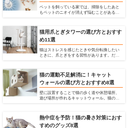
ペットを飼っている家では、掃除をしたあと
もペットのニオイが消えず悩むことがあるか
もしれません。 そんな場合には、脱臭機を設
置するのがおすすめ。脱臭機能によってお部
屋のニオイを大きく減らすことができます。
猫用爪とぎタワーの選び方とおすす
ただ脱臭機を選ぶときには、どれを選べばい
め11選
いかわからないことも多いです。今回は、
ペットがいる家で脱臭機を置くとよい理由
猫はストレスを感じたときや気分転換したい
や、どうやって選ぶべきか、おすすめの脱臭
ときに、爪とぎをする習性があります。だか
機と脱臭機能付き家電を紹介するので参考に
らこそ、お家で猫を飼うときには爪とぎを用
してみてください。
意しておく必要があります。 飼い主にとって
愛猫に不適切な場所で爪をとがれることは大
猫の運動不足解消に！キャット
きな悩みとなります。飼い主を悩ませる爪を
ウォールの選び方とおすすめ8選
といでしまいやすい代表的な場所は、壁・
柱・ソファーなどがあげられます。愛猫の不
壁に設置することで猫の歩く道や休憩場所、
適切な場所での爪とぎの対策は「愛猫が好む
遊び場所が作れるキャットウォール。猫の祖
爪とぎ場を十分に用意すること」です。 今回
先は木の上で生活していたため、現在のイエ
は、爪とぎタワーの選び方と、おすすめの爪
ネコたちも高いところが好きですし、「高い
とぎタワーを紹介します。
場所にいた方が外敵から身を守りやすい」と
熱中症を予防！猫の暑さ対策におす
いう本能から安心感がうまれます。 また猫の
すめのグッズ8選
行動可能範囲が三次元化されることにより、