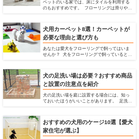
ペットのいる家では、床にタイルを利用する
のもおすすめです。 フローリングは滑りやす
いのでペットの足腰にダメージを与えてしま
いますが、滑らないタイルにすることでそう
いったデメリットを防げます。 ここでは、
犬用カーペット8選！カーペットが
ペットを飼っている家にとってタイルにどの
必要な理由と選び方も
ようなメリットやデメリットがあるか、どん
なタイルを選べばいいかを解説するととも
あなたは愛犬をフローリングで飼ってはいま
に、おすすめのタイルを紹介します。 ペット
せんか？ 犬をフローリングで飼っていると、
を飼っていて、床をタイルにするか検討して
不都合がたくさんあります。床が滑りやすく
いる方はぜひ読んでみてください。
なることによる愛犬の足腰への負担や階下へ
の足音、フローリングに染みつく臭いなどで
犬の足洗い場は必要？おすすめ商品
す。こういった悩みを解消するには、カー
と設置の注意点を紹介
ペットを敷くことをおすすめします。 ここで
は犬を飼う場合の家でのカーペットの魅力を
犬の足洗い場を庭に設置する場合には、知っ
紹介するとともに、愛犬と暮らしやすい家を
ておいたほうがいいことがあります。 足洗い
提案している愛犬家住宅だからこその視点
場は室内犬を外で散歩させたり、庭で遊ばせ
で、カーペットの選び方やおすすめのカー
たりする場合に、家に入る前に庭で脚を洗え
ペットを紹介します。カーペットを探してい
て便利です。しかし、足洗い場はただ設置す
る人はぜひ参考にしてくださいね！
おすすめの犬用のケージ10選【愛犬
るだけだと後々不都合が起こったり、それが
家住宅が選ぶ】
原因で使わなくなったりします。 ここでは、
犬と暮らすための住宅の情報を提供している