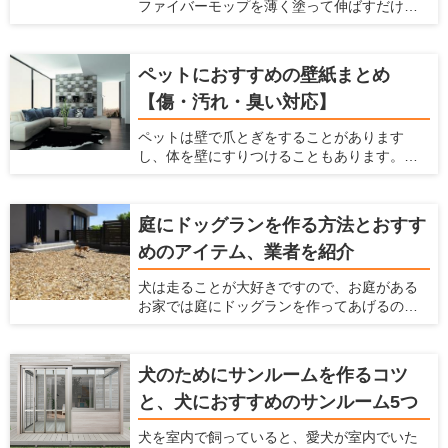
ファイバーモップを薄く塗って伸ばすだけで
コーティングできます。 ガラスの薄い膜が、
床の滑りを防止し、愛犬の怪我を防止しま
す。また、床・壁・家具のキズ・汚れを防止
ペットにおすすめの壁紙まとめ
できます。 ナノコンポジット技術による「ガ
【傷・汚れ・臭い対応】
ラスの薄膜」が、床・壁・家具などの表面を
コーティング。塗るだけで床の滑りを防ぎ、
ペットは壁で爪とぎをすることがあります
キズ・汚れから守ります。 従来品より防滑性
し、体を壁にすりつけることもあります。ま
能30％向上。 メンテナンス不要で、長期間効
た、猫は壁伝いにジャンプすることが多いで
果が持続します。これ1本で愛犬家の住まいの
すよね。 犬や猫などのペットを飼っている
悩みを解決します。
と、こういった行動によって壁に傷がついた
庭にドッグランを作る方法とおすす
り、壁紙をはがされたり、壁に汚れやニオイ
めのアイテム、業者を紹介
が染みついてしまったりします。 壁紙をすぐ
に交換しなくてはならないことも多いです
犬は走ることが大好きですので、お庭がある
し、家中にペットの臭いが漂うという状態に
お家では庭にドッグランを作ってあげるのが
なってしまいます。これらの悩みを解消する
おすすめです。 ここでは、家の庭にドッグラ
ためには、壁紙に工夫するのがおすすめで
ンを作る方法がわからないという方に対し
す。 ここでは、「ペットを飼っている家にお
て、ドッグランのメリットや作り方、どんな
すすめの壁紙」を紹介するとともに、壁紙を
犬のためにサンルームを作るコツ
素材や設備を利用すればいいかまで解説しま
変えるための方法について解説します。
と、犬におすすめのサンルーム5つ
す。 犬を飼うのに最適な住宅を推進する「愛
犬家住宅」だからこそ知っている、ドッグラ
犬を室内で飼っていると、愛犬が室内でいた
ンの情報を紹介しているのでぜひ参考にして