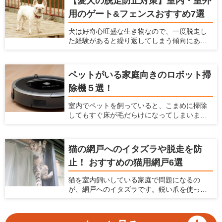
【愛犬の脱走防止対策】室内・室外
と慌てずに済みます。ケガや事故防止に、床
用のゲート&フェンスおすすめ7選
滑り対策や、ゲートの設置についても考えて
おくべきです。 この記事では、初めて犬を飼
犬は好奇心旺盛な生き物なので、一度脱走し
う方におすすめのアイテムを紹介するととも
た経験があると繰り返してしまう傾向にあり
に、犬を飼う前にできる室内環境の準備につ
ます。愛犬が道路に飛び出すことや段差や隙
いてもお伝えします。
間から通れないよう、脱走防止グッズを活用
しましょう。この記事では、脱走防止を考え
ペットがいる家庭向きのロボット掃
るポイントと、使い勝手の良いアイテムをま
除機５選！
とめて紹介します。
室内でペットを飼っていると、こまめに掃除
してもすぐ床が毛だらけになってしまいま
す。 このようにペットの抜け毛掃除に困って
いるなら、自動でお部屋をキレイにできるロ
ボット掃除機がおすすめ。ロボット掃除機が1
猫の網戸へのイタズラや脱走を防
台あれば、毎日の家事負担を軽減できます。
止！ おすすめの猫用網戸6選
近年ロボット掃除機は高性能化が著しく、各
メーカーからさまざまなモデルがラインナッ
猫を室内飼いしている家庭で問題になるの
プされています。本記事ではロボット掃除機
が、網戸へのイタズラです。鋭い爪を使って
の選び方とおすすめの機種をご紹介します。
網戸に登ったり破ったり、時には網戸を外し
て脱走してしまうなんてことも。網戸が傷む
だけでなく、猫が脱走してしまう危険性を考