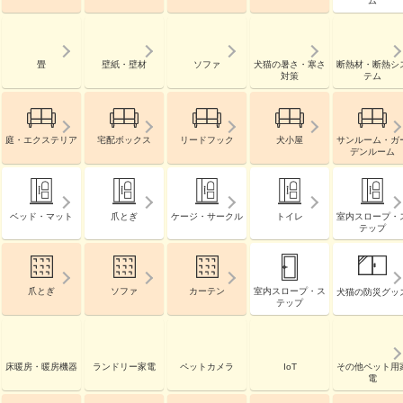
ム
畳
壁紙・壁材
ソファ
犬猫の暑さ・寒さ
断熱材・断熱シ
対策
テム
庭・エクステリア
宅配ボックス
リードフック
犬小屋
サンルーム・ガ
デンルーム
ベッド・マット
爪とぎ
ケージ・サークル
トイレ
室内スロープ・
テップ
爪とぎ
ソファ
カーテン
室内スロープ・ス
犬猫の防災グッ
テップ
床暖房・暖房機器
ランドリー家電
ペットカメラ
IoT
その他ペット用
電