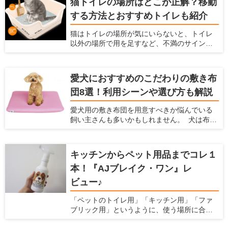
猫トイレの場所はどこが正解？移動
快適に過ごせる場所で、一日中珪藻土マット
する方法とおすすめトイレも紹介
の上で過ごす猫もいるようです。 珪藻土マッ
トとは、吸水性や速乾性に優れた人気アイテ
猫はトイレの場所が気にいらないと、トイレ
ム。脱衣所のマットを猫が占拠してしまうと
以外の場所で用を足すなど、不満のサインを
飼い主が使えないため、猫用にも珪藻土マッ
出します。そのまま放っておくと排泄のたび
トを用意するのがおすすめです。 この記事で
にストレスを感じ、膀胱炎など病気の原因に
は、なぜ猫は珪藻土マットが好きなのか説明
もなってしまいます。 愛猫にとって最適では
するとともに、舐めても大丈夫な理由とおす
愛犬におすすめのこだわりの敷き布
ない場所にトイレを設置しているなら、早め
すめアイテムを紹介します。
団8選！利用シーンや選び方も解説
に置き場所を見直した方が良いかもしれませ
ん。 この記事では、トイレに不満がある愛猫
愛犬用の敷き布団を用意すべきか悩んでいる
のサインや、適切なトイレの場所、便利な猫
飼い主さんも多いかもしれません。 犬は布団
トイレアイテムを紹介します。
のようなふかふかした場所が大好きですし、
なかには飼い主さんの布団に入ってきて、一
緒に寝たがる子もいます。 この記事では、犬
キッチンからペット用品までコレ１
が布団を好む理由を説明するとともに、おす
本！『AJブレイク・ワン』レ
すめの敷布団8つとその選び方について解説し
ます。
ビュー♪
「ペットのトイレ用」「キッチン用」「ファ
ブリック用」というように、使う場所に合わ
せて洗剤を用意すると掃除用品がごちゃご