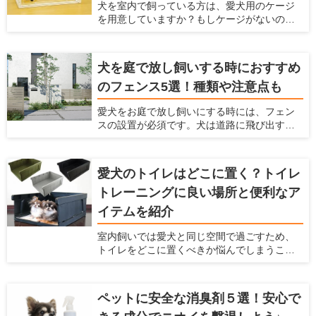
犬を室内で飼っている方は、愛犬用のケージ
愛犬家住宅ならではの視点で、足洗い場に必
を用意していますか？もしケージがないので
要な設備や注意点、おすすめの足洗い場など
したら、犬用ケージを準備してあげましょ
を紹介します。
う。 室内だからケージはいらないだろうと考
えていたら、犬にとってはとてもマイナスに
犬を庭で放し飼いする時におすすめ
なっているかもしれませんよ。 ここでは、犬
のフェンス5選！種類や注意点も
にとってケージが大事な理由とケージの種類
や選び方、おすすめの犬用ケージを紹介しよ
愛犬をお庭で放し飼いにする時には、フェン
うと思います。これまでにたくさんの愛犬家
スの設置が必須です。犬は道路に飛び出すこ
を見てきた「愛犬家住宅」の視点で、犬用の
とがありますし、通行人に吠えたり、噛みつ
ケージを厳選しますのでぜひ参考にしてくだ
いたりすることもあるからです。 しっかりと
さい。
したフェンスを設置することで、犬が車にひ
愛犬のトイレはどこに置く？トイレ
かれることを防げますし、通行人への迷惑も
トレーニングに良い場所と便利なア
防げます。 ただ、庭で放し飼いをする時には
どんなフェンスを選べばいいか、どんなポイ
イテムを紹介
ントに注意すればいいかなどわからないと思
います。ここでは、犬を庭で放し飼いすると
室内飼いでは愛犬と同じ空間で過ごすため、
きにおすすめのフェンスを紹介するととも
トイレをどこに置くべきか悩んでしまうこと
に、放し飼いするときに気をつけるべきこと
があると思います。限られたスペースの中
を紹介します。
で、トイレのトレーニングに適していて、愛
犬も飼い主もストレスを感じにくい場所はあ
ペットに安全な消臭剤５選！安心で
るのでしょうか。 自宅の間取りや掃除のしや