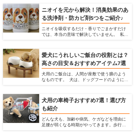
ちゃ多くなりがちですよね。実は「これ１本
でキッチンからペット用品まで幅広く使え
ニオイを元から解決！消臭効果のあ
る」というオールマイティーな洗浄剤がある
る洗浄剤・防カビ剤5つをご紹介♪
んです♪しかも、洗浄だけでなく除菌消臭効果
もあって更に安全性が高いという優れもの！
ニオイを吸収するだけ・香りでごまかすだけ
今回は洗浄剤『AJブレイク・ワン』を、わた
では、本当の意味で解決していません。 私た
くし勝部が実際に使ってのレポートと共にご
ち人間にとって無臭でも、嗅覚の鋭い愛犬や
紹介いたします！
愛猫にとっては臭うままかもしれませんよ
ね。 なにより、ニオイが発生しているという
愛犬にうれしいご飯台の役割とは？
ことはウイルスや雑菌が繁殖していて不衛生
高さの目安＆おすすめアイテム7選
になっている恐れがあるのです。 除菌効果や
菌の繁殖を抑制する効果がある洗浄剤で掃除
犬用のご飯台は、人間が座敷で使う膳のよう
をすれば、原因からニオイを解消できます。
なものです。 犬は、ドッグフードのように簡
今回は、「ニオイを元から解決する」効果の
単に飲み込めるサイズの食べ物は噛まずに丸
ある洗浄剤を5つご紹介いたします。 業務用と
飲みします。慌てて食べてしまうと、未消化
しても使用されているものもあり、その安全
のフードを吐き出したり、むせたりしてしま
性やコストパフォーマンスに期待大です！
犬用の車椅子おすすめ7選！選び方
います。 そのようなときは、犬にとって食べ
も紹介
やすい姿勢が保てるご飯台を検討してみま
しょう。老犬や気管の弱い犬のサポートにも
どんな犬も、加齢や病気、ケガなどを理由に
役立ちます。 この記事では、ご飯台を使うメ
足腰が弱くなる時期がやってきます。歩行が
リットと選び方、おすすめのアイテムを7つ紹
困難になり、思うように動けなくなったとき
介します。