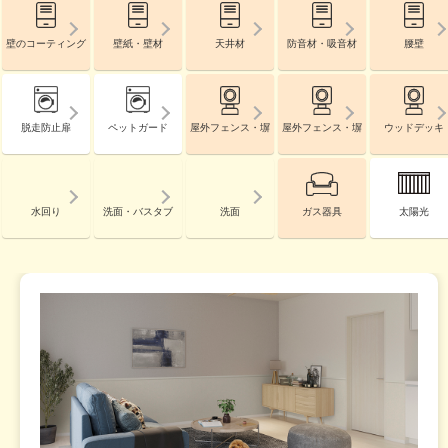
壁のコーティング
壁紙・壁材
天井材
防音材・吸音材
腰壁
脱走防止扉
ペットガード
屋外フェンス・塀
屋外フェンス・塀
ウッドデッキ
水回り
洗面・バスタブ
洗面
ガス器具
太陽光