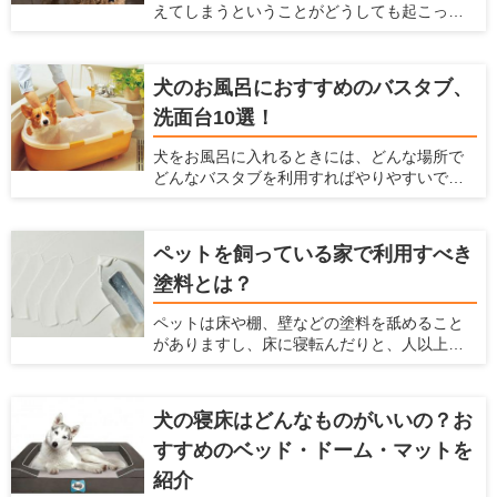
えてしまうということがどうしても起こって
ばとても便利なリードフックやおすすめリー
しまいます。犬が吠える声は大きいので、周
ドフックとメーカー、リードフックの選び方
囲の住人に対して迷惑をかけてしまうかもし
や設置がおすすめの場所を紹介します。
れません。 ですが、犬が外の音に反応して吠
犬のお風呂におすすめのバスタブ、
えるのをなるべく抑える方法があります。こ
洗面台10選！
こでは、犬が外の音に反応して吠えてしまう
のを防ぐ方法、商品を紹介します。
犬をお風呂に入れるときには、どんな場所で
どんなバスタブを利用すればやりやすいで
しょうか？ 初めてお風呂に入れる場合や、今
のバスタブに不満があるような人に対して、
お風呂の選び方、おすすめの犬用のバスタブ
ペットを飼っている家で利用すべき
や洗面台を紹介します。 また、犬をお風呂に
塗料とは？
入れる方法や注意点などは、「犬のお風呂の
入れ方を解説！お風呂場のポイントも【初心
ペットは床や棚、壁などの塗料を舐めること
者向け】」の記事で解説していますので、は
がありますし、床に寝転んだりと、人以上に
じめての方は参考にしてみてくださいね。
家の素材に直接触れる機会が多くなります。
最近では、アレルギーを持つペットも多く
なっているので、体に悪影響がある塗料はで
犬の寝床はどんなものがいいの？お
きるだけ避けなくてはなりません。それだけ
すすめのベッド・ドーム・マットを
でなく、塗料は耐久性、メンテナンス性、安
全性などを考慮する必要があります。 ここで
紹介
は、塗料の役割や種類、特徴、ペットを飼っ