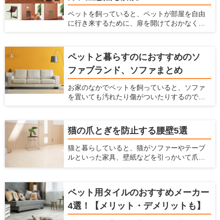
きなダメージを与えることになってしまいま
ペットを飼っていると、ペットが部屋を自由
す。 ここでは、犬が階段に入るのを防ぐ柵
に行き来するために、扉を開けておかなくて
と、階段が犬に及ぼすダメージやリスクを解
はいけません。 開けっ放しでは冷暖房効果が
説します。
弱まってしまいますし、別の部屋にペットの
トイレをおいている時には、部屋に臭いが
ペットと暮らすのにおすすめのソ
入ってきてしまいます。 かといって閉めてお
ファブランド、ソファまとめ
いても、ペットが移動したいという時に毎回
開け閉めしなくてはならず、面倒ですよね。
お家のなかでペットを飼っていると、ソファ
そんなときには、ペット用ドアを設置するの
を置いても汚れたり傷がついたりするのでソ
がおすすめです。 ペット用ドアとは、通常の
ファを置くかどうか悩んでしまうかもしれま
扉や壁にペットが通るだけの広さの出入り口
せん。 ですがリビングにソファがあると寛げ
を付ける方法です。扉を閉じた状態でも、
ますし便利です。もしペットを飼っている方
ペットがお部屋を自由に行き来ができるの
猫の爪とぎを防止する腰壁5選
がソファを購入するなら、ソファもペットに
で、とても便利です。 ここでは、おすすめ商
合わせて選ぶ必要があります。 ここでは、
品を紹介するとともに、ペット用ドアの知ら
猫と暮らしていると、猫がソファーやテーブ
ペットと快適に使えるソファの選び方、お手
れざるメリット、ペット用ドアの種類を紹介
ルといった家具、壁紙などを引っかいて爪と
入れ方法、おすすめのソファブランドをご紹
します。
ぎをしてしまうことがあると思います。特に
介します。この記事を読んで、ペットと快適
賃貸物件に住んでいると、猫が傷つけるので
に使えるソファを選んでください！
はとハラハラしますよね。 そこで今回は、猫
ペット用タイルのおすすめメーカー
の爪とぎを防止する方法や爪とぎ防止に役立
つ腰壁をご紹介します。愛猫の爪とぎ対策を
4選！【メリット・デメリットも】
立てるときの参考にしてみてください。