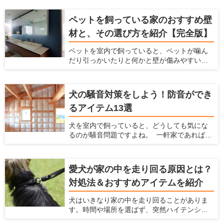
に役立つのが犬用車椅子です。 愛犬と飼い主
さんにとって、少しの距離でも一緒に歩ける
ペットを飼っている家のおすすめ壁
時間は貴重です。たとえ体が不自由であって
材と、その選び方を紹介【完全版】
も、犬用車椅子があれば愛犬の意思で行きた
い場所に移動できます。 寝たきりを予防する
ペットを室内で飼っていると、ペットが噛ん
ために、体力づくりの一環として犬用車椅子
だり引っかいたりと何かと壁が傷みやすいで
を利用するのも一つの方法です。この記事で
すし、ペットの汚れが付きやすいですよね。
は、犬用車椅子の選び方を説明するととも
ペットの臭いが染みついたり、ペットの鳴き
に、おすすめの製品7つを紹介します。
声が周りに漏れたりするのも、壁が原因のこ
犬の騒音対策をしよう！防音ができ
とがあります。 だからこそ、ペットを飼う時
るアイテム13選
にはこういった悩みを解決してくれる壁材を
選ぶ必要があります。 この記事では、ペット
犬を室内で飼っていると、どうしても気にな
を飼う家におすすめの壁材を紹介するととも
るのが騒音問題ですよね。 一軒家であれば周
に、愛犬家住宅だからこそ知っている壁材の
辺の住民、マンションであれば隣の部屋や下
選び方を解説します。
の階の住民から苦情が来る可能性がありま
す。 犬を飼っている時の騒音問題に対策する
愛犬が家の中を走り回る原因とは？
ための方法、商品をここでは紹介します。
対処法＆おすすめアイテムを紹介
犬はいきなり家の中を走り回ることがありま
す。時間や場所を選ばず、突然ハイテンショ
ンになるため、驚いてしまう飼い主さんも多