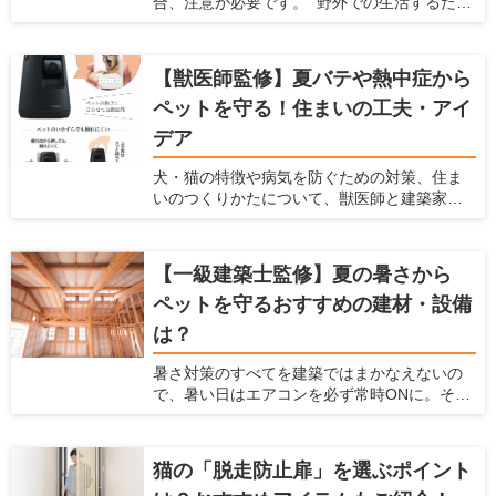
合、注意が必要です。 野外での生活するため
す。 あらゆるメーカーの商品をチェックして
に作られた犬の体は、フローリングの床で暮
いる、愛犬家住宅ならではの視点で解説しま
らすようにはできていません。 フローリング
すので、ぜひ参考にしてくださいね。
は犬の体にダメージを与えますし、将来の病
【獣医師監修】夏バテや熱中症から
気を引き起こす可能性もあるのです。 犬を飼
ペットを守る！住まいの工夫・アイ
われている愛犬家の方は、犬用のフローリン
グに変えることを検討してみてはいかがで
デア
しょうか。 この記事では、フローリングが犬
に与えるダメージを紹介するとともに、愛犬
犬・猫の特徴や病気を防ぐための対策、住ま
家住宅だからこそわかる「犬に優しいフロー
いのつくりかたについて、獣医師と建築家の
リング」を紹介します。
先生に伺いました。
【一級建築士監修】夏の暑さから
ペットを守るおすすめの建材・設備
は？
暑さ対策のすべてを建築ではまかなえないの
で、暑い日はエアコンを必ず常時ONに。そこ
で必要なのが、エアコンのエネルギーロスを
減らす建材・設備です。ポイントは「断熱に
隙間をつくらない」「空気の流れをつくる」
猫の「脱走防止扉」を選ぶポイント
の2点。電気代の節約にも。