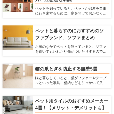
きなダメージを与えることになってしまいま
ペットを飼っていると、ペットが部屋を自由
す。 ここでは、犬が階段に入るのを防ぐ柵
に行き来するために、扉を開けておかなくて
と、階段が犬に及ぼすダメージやリスクを解
はいけません。 開けっ放しでは冷暖房効果が
説します。
弱まってしまいますし、別の部屋にペットの
トイレをおいている時には、部屋に臭いが
ペットと暮らすのにおすすめのソ
入ってきてしまいます。 かといって閉めてお
ファブランド、ソファまとめ
いても、ペットが移動したいという時に毎回
開け閉めしなくてはならず、面倒ですよね。
お家のなかでペットを飼っていると、ソファ
そんなときには、ペット用ドアを設置するの
を置いても汚れたり傷がついたりするのでソ
がおすすめです。 ペット用ドアとは、通常の
ファを置くかどうか悩んでしまうかもしれま
扉や壁にペットが通るだけの広さの出入り口
せん。 ですがリビングにソファがあると寛げ
を付ける方法です。扉を閉じた状態でも、
ますし便利です。もしペットを飼っている方
ペットがお部屋を自由に行き来ができるの
猫の爪とぎを防止する腰壁5選
がソファを購入するなら、ソファもペットに
で、とても便利です。 ここでは、おすすめ商
合わせて選ぶ必要があります。 ここでは、
品を紹介するとともに、ペット用ドアの知ら
猫と暮らしていると、猫がソファーやテーブ
ペットと快適に使えるソファの選び方、お手
れざるメリット、ペット用ドアの種類を紹介
ルといった家具、壁紙などを引っかいて爪と
入れ方法、おすすめのソファブランドをご紹
します。
ぎをしてしまうことがあると思います。特に
介します。この記事を読んで、ペットと快適
賃貸物件に住んでいると、猫が傷つけるので
に使えるソファを選んでください！
はとハラハラしますよね。 そこで今回は、猫
ペット用タイルのおすすめメーカー
の爪とぎを防止する方法や爪とぎ防止に役立
つ腰壁をご紹介します。愛猫の爪とぎ対策を
4選！【メリット・デメリットも】
立てるときの参考にしてみてください。