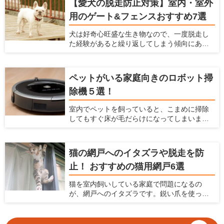
【愛犬の脱走防止対策】室内・室外
と慌てずに済みます。ケガや事故防止に、床
用のゲート&フェンスおすすめ7選
滑り対策や、ゲートの設置についても考えて
おくべきです。 この記事では、初めて犬を飼
犬は好奇心旺盛な生き物なので、一度脱走し
う方におすすめのアイテムを紹介するととも
た経験があると繰り返してしまう傾向にあり
に、犬を飼う前にできる室内環境の準備につ
ます。愛犬が道路に飛び出すことや段差や隙
いてもお伝えします。
間から通れないよう、脱走防止グッズを活用
しましょう。この記事では、脱走防止を考え
ペットがいる家庭向きのロボット掃
るポイントと、使い勝手の良いアイテムをま
除機５選！
とめて紹介します。
室内でペットを飼っていると、こまめに掃除
してもすぐ床が毛だらけになってしまいま
す。 このようにペットの抜け毛掃除に困って
いるなら、自動でお部屋をキレイにできるロ
ボット掃除機がおすすめ。ロボット掃除機が1
猫の網戸へのイタズラや脱走を防
台あれば、毎日の家事負担を軽減できます。
止！ おすすめの猫用網戸6選
近年ロボット掃除機は高性能化が著しく、各
メーカーからさまざまなモデルがラインナッ
猫を室内飼いしている家庭で問題になるの
プされています。本記事ではロボット掃除機
が、網戸へのイタズラです。鋭い爪を使って
の選び方とおすすめの機種をご紹介します。
網戸に登ったり破ったり、時には網戸を外し
て脱走してしまうなんてことも。網戸が傷む
だけでなく、猫が脱走してしまう危険性を考