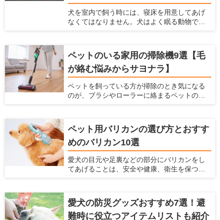
は、塗料の役割や種類、特徴、ペットを飼っ
ている家に利用すべき塗料を紹介します。
犬を室内で飼う時には、寝床を用意してあげ
なくてはなりません。犬はよく眠る動物です
し、寝床によって睡眠の質を高めることがで
きるからです。 現在ではベッドやドーム、
マット、サークルなど、たくさんのペット用
ペットのいる家用の掃除機9選【毛
の寝床が販売されています。愛犬家住宅で
が絡む悩みからサヨナラ】
は、犬が快適な寝床に関しての情報を日々
チェックしています。 ここでは犬用の寝床を
ペットを飼っている方が掃除のとき気になる
作りたいけど、どんなものを選んだらよい
のが、ブラシやローラーに絡まるペットの抜
か、どんな場所に設置したらよいかわからな
け毛です。そのまま使い続けてしまうと、掃
い人に対して、犬の寝床を解説します。 寝床
除機の吸引力が低下し、操作性するだけでな
にはどんな素材がよいのか、どんな場所に寝
く故障の原因となります。 掃除機のみなら
床を置くのがよいのかなど、幅広い情報をま
ペット用バリカンの選び方とおすす
ず、お掃除ワイパーや粘着ローラーを駆使し
とめましたので参考にしてください。
めのバリカン10選
て抜け毛対策に日々奮闘されている方も多い
ことだと思います。もし、ペットの毛が絡み
愛犬の目元や足裏などの部分にバリカンをし
にくい掃除機があれば、毎日のお掃除がラク
てあげることは、安全や健康、衛生を保つた
になると思いませんか？ 本記事では、ペット
めにもなるべくしてあげた方がよいことです
のいるご家庭に適した掃除機の選び方と、毛
が、犬が嫌がってうまく刈れない、お手入れ
が絡みにくい掃除機を紹介します。
が大変という悩みもあると思います。 サロン
愛犬の防災グッズおすすめ7選！避
でバリカンをしてもらうこともできますが、
難時に役立つアイテムリストも紹介
自宅でお手入れとしてバリカンをしてあげた