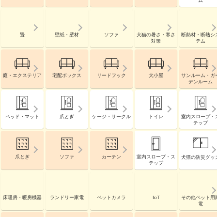
ム
畳
壁紙・壁材
ソファ
犬猫の暑さ・寒さ
断熱材・断熱シ
対策
テム
庭・エクステリア
宅配ボックス
リードフック
犬小屋
サンルーム・ガ
デンルーム
ベッド・マット
爪とぎ
ケージ・サークル
トイレ
室内スロープ・
テップ
爪とぎ
ソファ
カーテン
室内スロープ・ス
犬猫の防災グッ
テップ
床暖房・暖房機器
ランドリー家電
ペットカメラ
IoT
その他ペット用
電