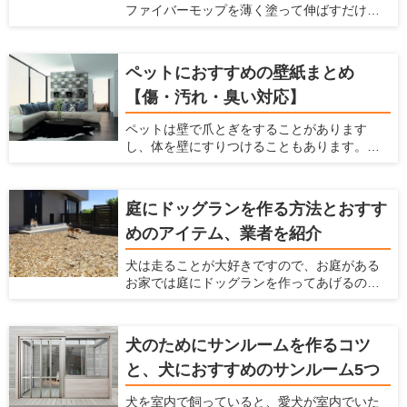
ファイバーモップを薄く塗って伸ばすだけで
コーティングできます。 ガラスの薄い膜が、
床の滑りを防止し、愛犬の怪我を防止しま
す。また、床・壁・家具のキズ・汚れを防止
ペットにおすすめの壁紙まとめ
できます。 ナノコンポジット技術による「ガ
【傷・汚れ・臭い対応】
ラスの薄膜」が、床・壁・家具などの表面を
コーティング。塗るだけで床の滑りを防ぎ、
ペットは壁で爪とぎをすることがあります
キズ・汚れから守ります。 従来品より防滑性
し、体を壁にすりつけることもあります。ま
能30％向上。 メンテナンス不要で、長期間効
た、猫は壁伝いにジャンプすることが多いで
果が持続します。これ1本で愛犬家の住まいの
すよね。 犬や猫などのペットを飼っている
悩みを解決します。
と、こういった行動によって壁に傷がついた
庭にドッグランを作る方法とおすす
り、壁紙をはがされたり、壁に汚れやニオイ
めのアイテム、業者を紹介
が染みついてしまったりします。 壁紙をすぐ
に交換しなくてはならないことも多いです
犬は走ることが大好きですので、お庭がある
し、家中にペットの臭いが漂うという状態に
お家では庭にドッグランを作ってあげるのが
なってしまいます。これらの悩みを解消する
おすすめです。 ここでは、家の庭にドッグラ
ためには、壁紙に工夫するのがおすすめで
ンを作る方法がわからないという方に対し
す。 ここでは、「ペットを飼っている家にお
て、ドッグランのメリットや作り方、どんな
すすめの壁紙」を紹介するとともに、壁紙を
犬のためにサンルームを作るコツ
素材や設備を利用すればいいかまで解説しま
変えるための方法について解説します。
と、犬におすすめのサンルーム5つ
す。 犬を飼うのに最適な住宅を推進する「愛
犬家住宅」だからこそ知っている、ドッグラ
犬を室内で飼っていると、愛犬が室内でいた
ンの情報を紹介しているのでぜひ参考にして