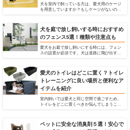
犬を室内で飼っている方は、愛犬用のケージ
愛犬家住宅ならではの視点で、足洗い場に必
を用意していますか？もしケージがないので
要な設備や注意点、おすすめの足洗い場など
したら、犬用ケージを準備してあげましょ
を紹介します。
う。 室内だからケージはいらないだろうと考
えていたら、犬にとってはとてもマイナスに
犬を庭で放し飼いする時におすすめ
なっているかもしれませんよ。 ここでは、犬
のフェンス5選！種類や注意点も
にとってケージが大事な理由とケージの種類
や選び方、おすすめの犬用ケージを紹介しよ
愛犬をお庭で放し飼いにする時には、フェン
うと思います。これまでにたくさんの愛犬家
スの設置が必須です。犬は道路に飛び出すこ
を見てきた「愛犬家住宅」の視点で、犬用の
とがありますし、通行人に吠えたり、噛みつ
ケージを厳選しますのでぜひ参考にしてくだ
いたりすることもあるからです。 しっかりと
さい。
したフェンスを設置することで、犬が車にひ
愛犬のトイレはどこに置く？トイレ
かれることを防げますし、通行人への迷惑も
トレーニングに良い場所と便利なア
防げます。 ただ、庭で放し飼いをする時には
どんなフェンスを選べばいいか、どんなポイ
イテムを紹介
ントに注意すればいいかなどわからないと思
います。ここでは、犬を庭で放し飼いすると
室内飼いでは愛犬と同じ空間で過ごすため、
きにおすすめのフェンスを紹介するととも
トイレをどこに置くべきか悩んでしまうこと
に、放し飼いするときに気をつけるべきこと
があると思います。限られたスペースの中
を紹介します。
で、トイレのトレーニングに適していて、愛
犬も飼い主もストレスを感じにくい場所はあ
ペットに安全な消臭剤５選！安心で
るのでしょうか。 自宅の間取りや掃除のしや