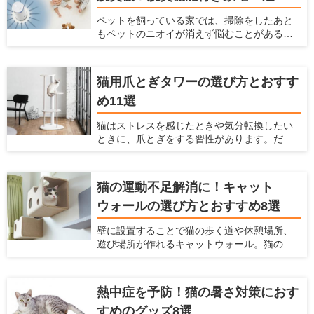
ペットを飼っている家では、掃除をしたあと
もペットのニオイが消えず悩むことがあるか
もしれません。 そんな場合には、脱臭機を設
置するのがおすすめ。脱臭機能によってお部
屋のニオイを大きく減らすことができます。
猫用爪とぎタワーの選び方とおすす
ただ脱臭機を選ぶときには、どれを選べばい
め11選
いかわからないことも多いです。今回は、
ペットがいる家で脱臭機を置くとよい理由
猫はストレスを感じたときや気分転換したい
や、どうやって選ぶべきか、おすすめの脱臭
ときに、爪とぎをする習性があります。だか
機と脱臭機能付き家電を紹介するので参考に
らこそ、お家で猫を飼うときには爪とぎを用
してみてください。
意しておく必要があります。 飼い主にとって
愛猫に不適切な場所で爪をとがれることは大
猫の運動不足解消に！キャット
きな悩みとなります。飼い主を悩ませる爪を
ウォールの選び方とおすすめ8選
といでしまいやすい代表的な場所は、壁・
柱・ソファーなどがあげられます。愛猫の不
壁に設置することで猫の歩く道や休憩場所、
適切な場所での爪とぎの対策は「愛猫が好む
遊び場所が作れるキャットウォール。猫の祖
爪とぎ場を十分に用意すること」です。 今回
先は木の上で生活していたため、現在のイエ
は、爪とぎタワーの選び方と、おすすめの爪
ネコたちも高いところが好きですし、「高い
とぎタワーを紹介します。
場所にいた方が外敵から身を守りやすい」と
熱中症を予防！猫の暑さ対策におす
いう本能から安心感がうまれます。 また猫の
すめのグッズ8選
行動可能範囲が三次元化されることにより、