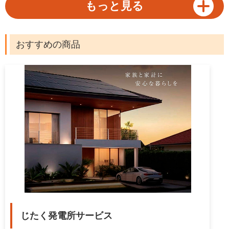
もっと見る
えると、網戸問題は猫を飼っている家庭に
とって早急に対処したい問題。猫を飼ってい
る家庭に向けて、網戸へのイタズラや脱走防
止に役立つ対策と、猫がいても安心して使え
おすすめの商品
る網戸を紹介します。
じたく発電所サービス