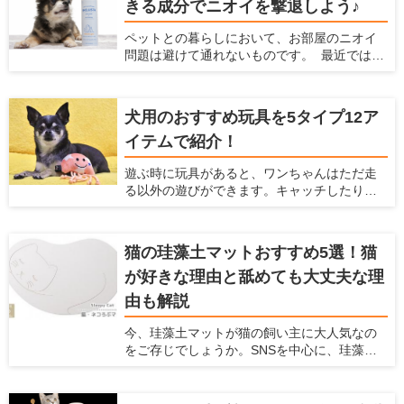
きる成分でニオイを撃退しよう♪
すさを考慮しつつ、トイレ関連のアイテムや
トイレの置き方を工夫すれば、ベストな場所
ペットとの暮らしにおいて、お部屋のニオイ
が見つかるはずです。この記事では、愛犬が
問題は避けて通れないものです。 最近ではさ
好むトイレの条件とおすすめの場所、トイレ
まざまな消臭アイテムが販売されています
グッズについて紹介します。
が、 やはり飼い主さんとしては「ペットに安
全かどうか」で選びたいですよね。 今回は
犬用のおすすめ玩具を5タイプ12ア
「ペットがいるご家庭でも安心して使える消
イテムで紹介！
臭剤」を5つご紹介します。
遊ぶ時に玩具があると、ワンちゃんはただ走
る以外の遊びができます。キャッチしたり、
ジャンプしたりと、普段しないような動きが
できるので喜ぶこと間違いなしです！ 他に
も、玩具は愛犬、飼い主のどちらにとっても
猫の珪藻土マットおすすめ5選！猫
様々なメリットがあります。 ここでは、犬と
が好きな理由と舐めても大丈夫な理
の生活の情報を紹介している「愛犬家住宅」
が、犬と楽しむための玩具の種類やメリッ
由も解説
ト、おすすめ商品を紹介しようと思います。
犬用の玩具にどんなものがあるか知りたい方
今、珪藻土マットが猫の飼い主に大人気なの
や、愛犬にどんな玩具を買ってあげるか迷っ
をご存じでしょうか。SNSを中心に、珪藻土
ている方は、ぜひ参考にしてください！
マットの上でのどをゴロゴロ鳴らしたり顔を
こすりつけたりする姿の、動画や写真が盛り
上がっています。 珪藻土マットは猫にとって