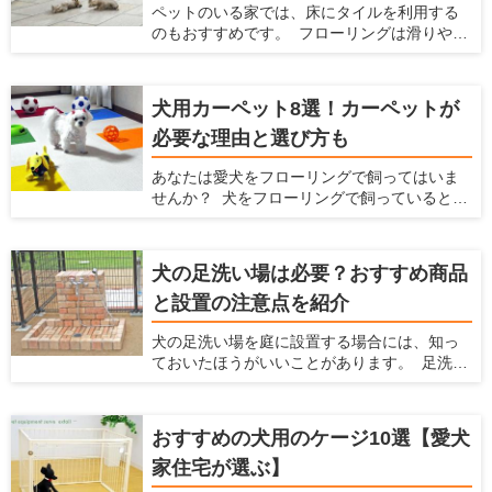
ペットのいる家では、床にタイルを利用する
のもおすすめです。 フローリングは滑りやす
いのでペットの足腰にダメージを与えてしま
いますが、滑らないタイルにすることでそう
いったデメリットを防げます。 ここでは、
犬用カーペット8選！カーペットが
ペットを飼っている家にとってタイルにどの
必要な理由と選び方も
ようなメリットやデメリットがあるか、どん
なタイルを選べばいいかを解説するととも
あなたは愛犬をフローリングで飼ってはいま
に、おすすめのタイルを紹介します。 ペット
せんか？ 犬をフローリングで飼っていると、
を飼っていて、床をタイルにするか検討して
不都合がたくさんあります。床が滑りやすく
いる方はぜひ読んでみてください。
なることによる愛犬の足腰への負担や階下へ
の足音、フローリングに染みつく臭いなどで
犬の足洗い場は必要？おすすめ商品
す。こういった悩みを解消するには、カー
と設置の注意点を紹介
ペットを敷くことをおすすめします。 ここで
は犬を飼う場合の家でのカーペットの魅力を
犬の足洗い場を庭に設置する場合には、知っ
紹介するとともに、愛犬と暮らしやすい家を
ておいたほうがいいことがあります。 足洗い
提案している愛犬家住宅だからこその視点
場は室内犬を外で散歩させたり、庭で遊ばせ
で、カーペットの選び方やおすすめのカー
たりする場合に、家に入る前に庭で脚を洗え
ペットを紹介します。カーペットを探してい
て便利です。しかし、足洗い場はただ設置す
る人はぜひ参考にしてくださいね！
おすすめの犬用のケージ10選【愛犬
るだけだと後々不都合が起こったり、それが
家住宅が選ぶ】
原因で使わなくなったりします。 ここでは、
犬と暮らすための住宅の情報を提供している