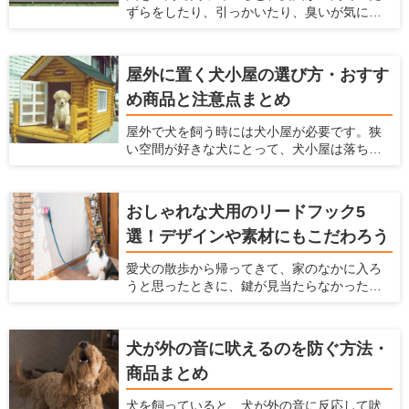
ずらをしたり、引っかいたり、臭いが気に
くださいね！
なったり、毛がたくさん落ちてしまい掃除が
大変ですよね。 そういったお悩みを解決する
方法として、サンルームをペットスペースに
屋外に置く犬小屋の選び方・おすす
する方法があります。愛犬がふだん生活する
め商品と注意点まとめ
スペースとして、サンルームを利用すること
で様々なメリットがあります。 愛犬家住宅で
屋外で犬を飼う時には犬小屋が必要です。狭
は、日々多くのメーカーの製品をチェックを
い空間が好きな犬にとって、犬小屋は落ち着
することで、愛犬が暮らしやすいサンルーム
ける場所であり、犬小屋で寝たり、昼寝をし
の情報を収集しています。 ここでは、愛犬の
たり、休んだりします。 この犬小屋は愛犬が
ためにサンルームの設置を検討している人に
快適に過ごせるだけでなく、衛星面やお手入
対して、サンルームのメリットやサンルーム
おしゃれな犬用のリードフック5
れなど飼い主にとっても快適なものを選ぶの
を設置するときに気をつけるポイント、おす
選！デザインや素材にもこだわろう
がおすすめ。 ここでは、愛犬の犬小屋をどう
すめのメーカーなどを紹介いたします。
やって選んだらいいかわからない人、デザイ
愛犬の散歩から帰ってきて、家のなかに入ろ
ンや機能からおすすめの犬小屋を探している
うと思ったときに、鍵が見当たらなかったと
人に、おすすめの犬小屋を紹介しようと思い
いうことがありませんか？ そんなときにカバ
ます。
ンに手を伸ばすと、リードを落としてしまい
ワンちゃんが走り回ってしまったということ
犬が外の音に吠えるのを防ぐ方法・
もあるのではないでしょうか？ 玄関の脇に
商品まとめ
リードフックがあれば、リードフックにリー
ドをかけることで両手を空けられ、そんな事
犬を飼っていると、犬が外の音に反応して吠
態を避けられます。 ここでは、設置しておけ