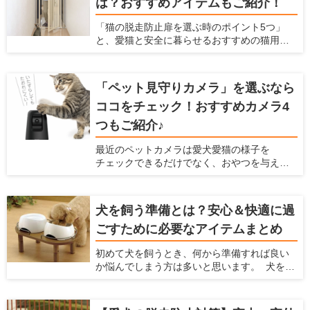
は？おすすめアイテムもご紹介！
「猫の脱走防止扉を選ぶ時のポイント5つ」
と、愛猫と安全に暮らせるおすすめの猫用脱
走防止扉 ねこ工房『にゃんがーど』もご紹介
いたします
「ペット見守りカメラ」を選ぶなら
ココをチェック！おすすめカメラ4
つもご紹介♪
最近のペットカメラは愛犬愛猫の様子を
チェックできるだけでなく、おやつを与えら
れたり室温管理の機能が付いていたりするな
ど、プラスαな機能がついているものもありま
す。たくさんのメーカー、種類がズラリ並ん
犬を飼う準備とは？安心＆快適に過
でいて、どれを選んで良いか迷ってしまいま
ごすために必要なアイテムまとめ
すよね。 そこで今回は、ペットカメラを選ぶ
ときのポイント5つと、おすすめのペットカメ
初めて犬を飼うとき、何から準備すれば良い
ラ4つをご紹介いたします
か悩んでしまう方は多いと思います。 犬を飼
うときには様々な準備をしなくてはなりませ
ん。食事、睡眠、排泄に使うアイテムは必ず
使うものなので、犬を飼う前に準備しておく