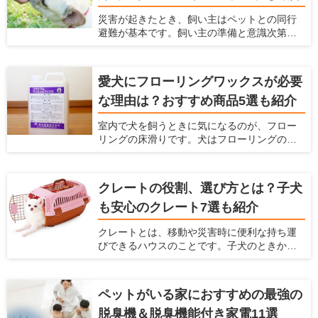
いという飼い主さんも多いと思います。そこ
災害が起きたとき、飼い主はペットとの同行
で今回は、ペット用バリカンの選び方とス
避難が基本です。飼い主の準備と意識次第
ムーズに足裏や顔の毛をケアできるおすすめ
で、避難先でのストレスやトラブルは回避で
のバリカンをご紹介します。
きます。愛犬と一緒に被災した時に備えて、
どんな防災グッズを用意しておけばよいで
愛犬にフローリングワックスが必要
しょうか。 愛犬の安全と健康を守るため、ラ
な理由は？おすすめ商品5選も紹介
イフラインの停止を想定して、今から必要な
防災グッズを備蓄しておきましょう。ここで
室内で犬を飼うときに気になるのが、フロー
は、避難生活に必要なアイテムリストとおす
リングの床滑りです。犬はフローリングの上
すめの防災グッズを紹介します。
を走り回ると、足が滑って股関節や腰を傷め
てしまう可能性があります。 愛犬と快適な空
間で過ごしたいなら、ペット対応可のフロー
クレートの役割、選び方とは？子犬
リングワックスがおすすめです。床に塗るだ
も安心のクレート7選も紹介
けで滑り止めやキズ防止効果が得られます。
この記事では、フローリングワックスを選ぶ
クレートとは、移動や災害時に便利な持ち運
ポイントとフロアコーティングとの違い、お
びできるハウスのことです。子犬のときから
すすめ商品5つを紹介します。
クレートに慣らしておけば、旅行や通院時の
移動のストレスを軽減できます。 この記事で
は、クレートの使い方と選び方を紹介すると
ペットがいる家におすすめの最強の
ともに、素材別おすすめ商品を7つピックアッ
脱臭機＆脱臭機能付き家電11選
プして紹介します。