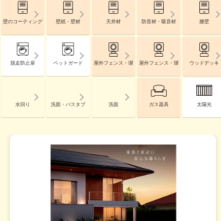
壁のコーティング
壁紙・壁材
天井材
防音材・吸音材
腰壁
脱走防止扉
ペットガード
屋外フェンス・塀
屋外フェンス・塀
ウッドデッキ
水回り
洗面・バスタブ
洗面
ガス器具
太陽光