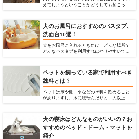
えてしまうということがどうしても起こって
ばとても便利なリードフックやおすすめリー
しまいます。犬が吠える声は大きいので、周
ドフックとメーカー、リードフックの選び方
囲の住人に対して迷惑をかけてしまうかもし
や設置がおすすめの場所を紹介します。
れません。 ですが、犬が外の音に反応して吠
犬のお風呂におすすめのバスタブ、
えるのをなるべく抑える方法があります。こ
洗面台10選！
こでは、犬が外の音に反応して吠えてしまう
のを防ぐ方法、商品を紹介します。
犬をお風呂に入れるときには、どんな場所で
どんなバスタブを利用すればやりやすいで
しょうか？ 初めてお風呂に入れる場合や、今
のバスタブに不満があるような人に対して、
お風呂の選び方、おすすめの犬用のバスタブ
ペットを飼っている家で利用すべき
や洗面台を紹介します。 また、犬をお風呂に
塗料とは？
入れる方法や注意点などは、「犬のお風呂の
入れ方を解説！お風呂場のポイントも【初心
ペットは床や棚、壁などの塗料を舐めること
者向け】」の記事で解説していますので、は
がありますし、床に寝転んだりと、人以上に
じめての方は参考にしてみてくださいね。
家の素材に直接触れる機会が多くなります。
最近では、アレルギーを持つペットも多く
なっているので、体に悪影響がある塗料はで
犬の寝床はどんなものがいいの？お
きるだけ避けなくてはなりません。それだけ
すすめのベッド・ドーム・マットを
でなく、塗料は耐久性、メンテナンス性、安
全性などを考慮する必要があります。 ここで
紹介