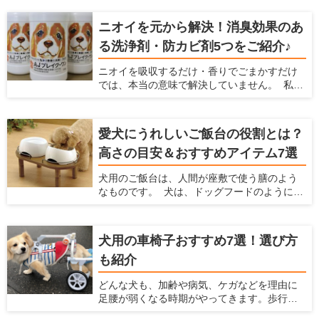
ちゃ多くなりがちですよね。実は「これ１本
でキッチンからペット用品まで幅広く使え
ニオイを元から解決！消臭効果のあ
る」というオールマイティーな洗浄剤がある
る洗浄剤・防カビ剤5つをご紹介♪
んです♪しかも、洗浄だけでなく除菌消臭効果
もあって更に安全性が高いという優れもの！
ニオイを吸収するだけ・香りでごまかすだけ
今回は洗浄剤『AJブレイク・ワン』を、わた
では、本当の意味で解決していません。 私た
くし勝部が実際に使ってのレポートと共にご
ち人間にとって無臭でも、嗅覚の鋭い愛犬や
紹介いたします！
愛猫にとっては臭うままかもしれませんよ
ね。 なにより、ニオイが発生しているという
愛犬にうれしいご飯台の役割とは？
ことはウイルスや雑菌が繁殖していて不衛生
高さの目安＆おすすめアイテム7選
になっている恐れがあるのです。 除菌効果や
菌の繁殖を抑制する効果がある洗浄剤で掃除
犬用のご飯台は、人間が座敷で使う膳のよう
をすれば、原因からニオイを解消できます。
なものです。 犬は、ドッグフードのように簡
今回は、「ニオイを元から解決する」効果の
単に飲み込めるサイズの食べ物は噛まずに丸
ある洗浄剤を5つご紹介いたします。 業務用と
飲みします。慌てて食べてしまうと、未消化
しても使用されているものもあり、その安全
のフードを吐き出したり、むせたりしてしま
性やコストパフォーマンスに期待大です！
犬用の車椅子おすすめ7選！選び方
います。 そのようなときは、犬にとって食べ
も紹介
やすい姿勢が保てるご飯台を検討してみま
しょう。老犬や気管の弱い犬のサポートにも
どんな犬も、加齢や病気、ケガなどを理由に
役立ちます。 この記事では、ご飯台を使うメ
足腰が弱くなる時期がやってきます。歩行が
リットと選び方、おすすめのアイテムを7つ紹
困難になり、思うように動けなくなったとき
介します。