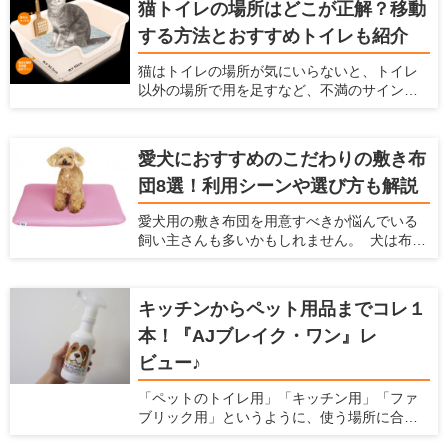
猫トイレの場所はどこが正解？移動
快適に過ごせる場所で、一日中珪藻土マット
する方法とおすすめトイレも紹介
の上で過ごす猫もいるようです。 珪藻土マッ
トとは、吸水性や速乾性に優れた人気アイテ
猫はトイレの場所が気にいらないと、トイレ
ム。脱衣所のマットを猫が占拠してしまうと
以外の場所で用を足すなど、不満のサインを
飼い主が使えないため、猫用にも珪藻土マッ
出します。そのまま放っておくと排泄のたび
トを用意するのがおすすめです。 この記事で
にストレスを感じ、膀胱炎など病気の原因に
は、なぜ猫は珪藻土マットが好きなのか説明
もなってしまいます。 愛猫にとって最適では
するとともに、舐めても大丈夫な理由とおす
愛犬におすすめのこだわりの敷き布
ない場所にトイレを設置しているなら、早め
すめアイテムを紹介します。
団8選！利用シーンや選び方も解説
に置き場所を見直した方が良いかもしれませ
ん。 この記事では、トイレに不満がある愛猫
愛犬用の敷き布団を用意すべきか悩んでいる
のサインや、適切なトイレの場所、便利な猫
飼い主さんも多いかもしれません。 犬は布団
トイレアイテムを紹介します。
のようなふかふかした場所が大好きですし、
なかには飼い主さんの布団に入ってきて、一
緒に寝たがる子もいます。 この記事では、犬
キッチンからペット用品までコレ１
が布団を好む理由を説明するとともに、おす
本！『AJブレイク・ワン』レ
すめの敷布団8つとその選び方について解説し
ます。
ビュー♪
「ペットのトイレ用」「キッチン用」「ファ
ブリック用」というように、使う場所に合わ
せて洗剤を用意すると掃除用品がごちゃご