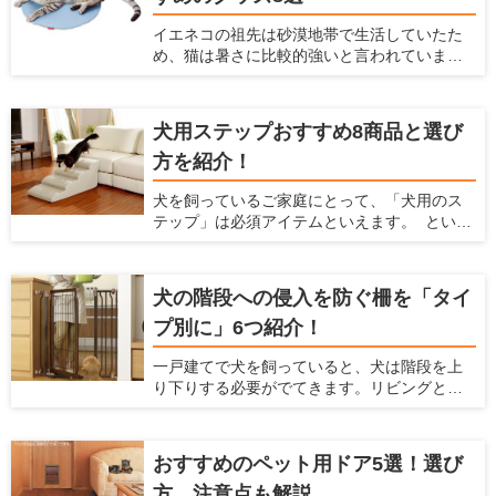
猫のストレス解消・運動不足解消にも役立ち
イエネコの祖先は砂漠地帯で生活していたた
ます。 最近のキャットウォールには、複数の
め、猫は暑さに比較的強いと言われていま
パーツをそれぞれ設置し組み合わせて使うも
す。しかし発汗によって体温を下げる人間と
のや、家具と一体化しているものなどがあ
は違い猫には汗腺が肉球くらいにしかなく、
り、部屋や好みに合わせて選べます。 この記
発汗による体温調節ができません。 体温が急
事では、キャットウォールの選び方とおすす
犬用ステップおすすめ8商品と選び
激に上がるとなかなか体温を下げられず、夏
め商品を紹介します。
方を紹介！
の暑い時期には熱中症になってしまう危険性
があります。 熱中症になると命を落とす可能
犬を飼っているご家庭にとって、「犬用のス
性もあるので、飼い主はしっかり猫の暑さ対
テップ」は必須アイテムといえます。 という
策をしてあげなくてはなりません。 そこで今
のも、犬にとって高低差のある段差はとても
回は、猫のためにできる夏の暑さ対策を紹介
危険であり、身体にダメージを与えてしまう
するとともに、猫の暑さ対策におすすめの
からです。もし犬を飼っているなら、"犬用の
グッズを紹介します。
犬の階段への侵入を防ぐ柵を「タイ
ステップを準備するのがおすすめ。 ここで
プ別に」6つ紹介！
は、犬と飼い主のための住宅情報を提供して
いる愛犬家住宅が、犬用のステップの重要性
一戸建てで犬を飼っていると、犬は階段を上
やその使い方を解説するとともに、おすすめ
り下りする必要がでてきます。リビングとは
のステップを紹介しようと思います。
別の階に寝室があって、犬と一緒に寝ている
場合などは、犬も階段を上り下りしなくては
ならないのです。 しかし、この階段の上り下
おすすめのペット用ドア5選！選び
りは、犬にとって大きな危険をはらんでいま
方、注意点も解説
す。早く対策をしておかないと、犬の体に大