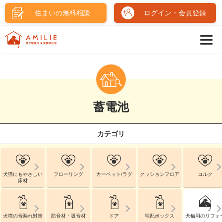
住まいの無料相談
ログイン・会員登録
蓄電池
カテゴリ
犬猫にもやさしい
フローリング
カーペット/ラグ
クッションフロア
コルク
床材
犬猫の音漏れ対策
防音材・吸音材
ドア
宅配ボックス
犬猫用のリフォ