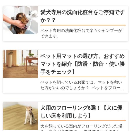
いと思います。マンションだと下の階の住人
への迷惑が気になりますし、鳴いたり唸った
愛犬専用の洗面化粧台をご存知です
りしながら走ると近所への迷惑も気になりま
か？？
す。何より愛犬の健康に問題ないか心配にな
ると思います。この記事では、犬が家の中を
ペット専用の洗面化粧台で楽々シャンプーが
走り回るいくつかの原因を説明するととも
できます。
に、具体的な対処法を解説します。
ペット用マットの選び方、おすすめ
マットを紹介【防滑・防音・使い勝
手をチェック】
ペットを飼っているお家では、マットを敷い
た方がいいのでしょうか？ ペットをフローリ
ングで飼っていると、ペットの体に負担をか
けてしまったり、床に傷がついたりと、色ん
な不都合が出てきます。 そんな時には、マッ
犬用のフローリング6選！【犬に優
トを敷くことで解決できる場合があります。
しい床を利用しよう】
ここでは、ペット用のマットを敷いた方がい
い場合と、マットを選ぶ時に注意すべきポイ
犬を飼っている室内がフローリングだった場
ント、おすすめのペット用マットを紹介しま