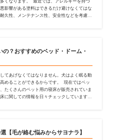
多くなります。 最近では、アレルギーを持つ
悪影響がある塗料はできるだけ避けなくてはな
耐久性、メンテナンス性、安全性などを考慮す
料の役割や種類、特徴、ペットを飼っている家
いの？おすすめのベッド・ドーム・
してあげなくてはなりません。犬はよく眠る動
高めることができるからです。 現在ではベッ
、たくさんのペット用の寝床が販売されていま
床に関しての情報を日々チェックしています。
ど、どんなものを選んだらよいか、どんな場所
対して、犬の寝床を解説します。 寝床にはど
寝床を置くのがよいのかなど、幅広い情報をま
。
9選【毛が絡む悩みからサヨナラ】