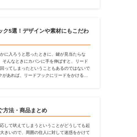
機能からおすすめの犬小屋を探している人に、
います。
ック5選！デザインや素材にもこだわ
かに入ろうと思ったときに、鍵が見当たらな
 そんなときにカバンに手を伸ばすと、リード
回ってしまったということもあるのではないで
クがあれば、リードフックにリードをかけるこ
避けられます。 ここでは、設置しておけばと
リードフックとメーカー、リードフックの選び
ます。
ぐ方法・商品まとめ
応して吠えてしまうということがどうしても起
大きいので、周囲の住人に対して迷惑をかけて