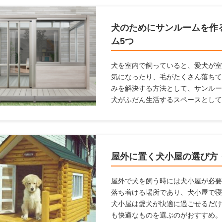
犬のためにサンルームを作
ム5つ
犬を室内で飼っていると、愛犬が室
気になったり、毛がたくさん落ちて
みを解決する方法として、サンルー
犬がふだん生活するスペースとして
があります。 愛犬家住宅では、日
で、愛犬が暮らしやすいサンルーム
ためにサンルームの設置を検討して
ルームを設置するときに気をつける
屋外に置く犬小屋の選び方
します。
屋外で犬を飼う時には犬小屋が必要
落ち着ける場所であり、犬小屋で寝
犬小屋は愛犬が快適に過ごせるだけ
も快適なものを選ぶのがおすすめ。