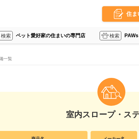
住ま
ペット愛好家の住まいの専門店
PAWs
備一覧
室内スロープ・ス
商品名
メーカー名