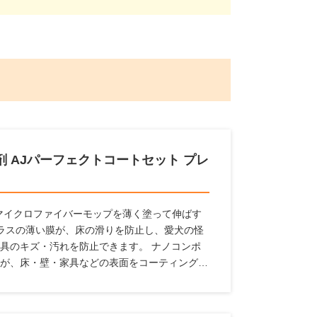
 AJパーフェクトコートセット プレ
属のマイクロファイバーモップを薄く塗って伸ばす
ラスの薄い膜が、床の滑りを防止し、愛犬の怪
具のキズ・汚れを防止できます。 ナノコンポ
が、床・壁・家具などの表面をコーティング。
汚れから守ります。 従来品より防滑性能30％
間効果が持続します。これ1本で愛犬家の住まい