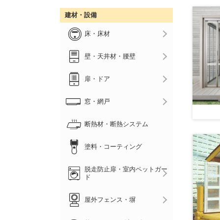
建材・設備
床・床材
壁・天井材・腰壁
扉・ドア
窓・網戸
断熱材・断熱システム
塗料・コーティング
脱走防止扉・室内ペットガー
ド
屋外フェンス・塀