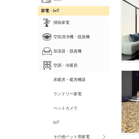
家電・IoT
掃除家電
空気清浄機・脱臭機
加湿器・脱臭機
空調・冷暖房
床暖房・暖房機器
ランドリー家電
ペットカメラ
IoT
その他ペット用家電