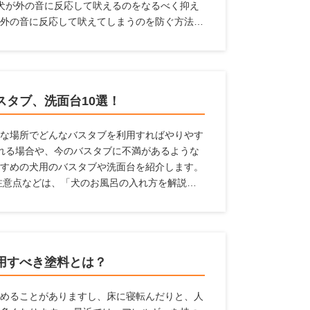
犬が外の音に反応して吠えるのをなるべく抑え
外の音に反応して吠えてしまうのを防ぐ方法、
スタブ、洗面台10選！
な場所でどんなバスタブを利用すればやりやす
れる場合や、今のバスタブに不満があるような
すめの犬用のバスタブや洗面台を紹介します。
注意点などは、「犬のお風呂の入れ方を解説！
】」の記事で解説していますので、はじめての
用すべき塗料とは？
めることがありますし、床に寝転んだりと、人