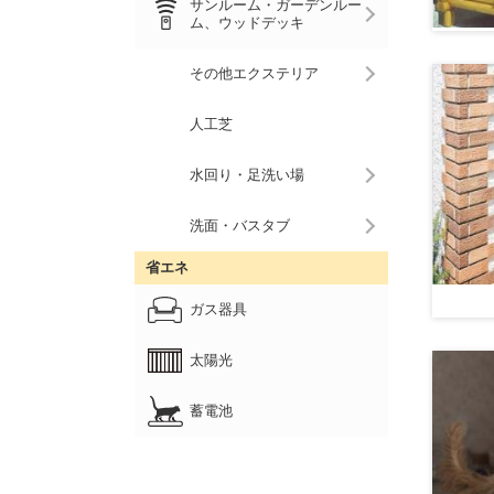
サンルーム・ガーデンルー
ム、ウッドデッキ
その他エクステリア
人工芝
水回り・足洗い場
洗面・バスタブ
省エネ
ガス器具
太陽光
蓄電池