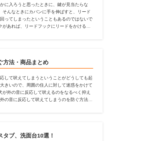
かに入ろうと思ったときに、鍵が見当たらな
 そんなときにカバンに手を伸ばすと、リード
回ってしまったということもあるのではないで
クがあれば、リードフックにリードをかけるこ
避けられます。 ここでは、設置しておけばと
リードフックとメーカー、リードフックの選び
ます。
ぐ方法・商品まとめ
応して吠えてしまうということがどうしても起
大きいので、周囲の住人に対して迷惑をかけて
犬が外の音に反応して吠えるのをなるべく抑え
外の音に反応して吠えてしまうのを防ぐ方法、
スタブ、洗面台10選！