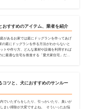
中にペットの臭いが漂うという状態になってし
ためには、壁紙に工夫するのがおすすめです。
家におすすめの壁紙」を紹介するとともに、壁
します。
とおすすめのアイテム、業者を紹介
庭があるお家では庭にドッグランを作ってあげ
家の庭にドッグランを作る方法がわからないと
ットや作り方、どんな素材や設備を利用すれば
のに最適な住宅を推進する「愛犬家住宅」だか
報を紹介しているのでぜひ参考にしてください
るコツと、犬におすすめのサンルー
内でいたずらをしたり、引っかいたり、臭いが
しまい掃除が大変ですよね。 そういったお悩