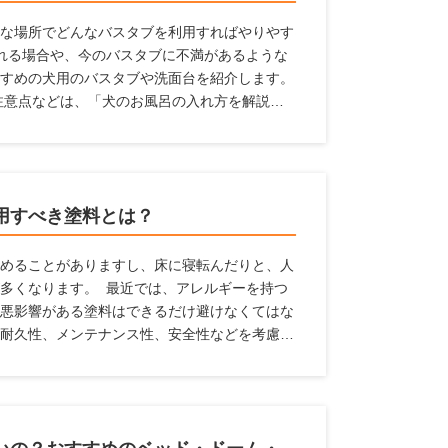
な場所でどんなバスタブを利用すればやりやす
れる場合や、今のバスタブに不満があるような
すめの犬用のバスタブや洗面台を紹介します。
注意点などは、「犬のお風呂の入れ方を解説！
】」の記事で解説していますので、はじめての
用すべき塗料とは？
めることがありますし、床に寝転んだりと、人
多くなります。 最近では、アレルギーを持つ
悪影響がある塗料はできるだけ避けなくてはな
耐久性、メンテナンス性、安全性などを考慮す
料の役割や種類、特徴、ペットを飼っている家