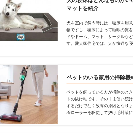
犬の寝床はどんなものがい
マットを紹介
犬を室内で飼う時には、寝床を用意
物ですし、寝床によって睡眠の質を
ドやドーム、マット、サークルなど
す。愛犬家住宅では、犬が快適な寝
ここでは犬用の寝床を作りたいけ
に設置したらよいかわからない人に
んな素材がよいのか、どんな場所に
とめましたので参考にしてください
ペットのいる家用の掃除機
ペットを飼っている方が掃除のとき
トの抜け毛です。そのまま使い続け
するだけでなく故障の原因となりま
着ローラーを駆使して抜け毛対策に
す。もし、ペットの毛が絡みにくい
思いませんか？ 本記事では、ペッ