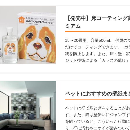
【発売中】床コーティング剤
ミアム
18〜20畳用、容量500ml。 付
だけでコーティングできます。 ガ
我を防止します。また、床・壁・家
ジット技術による「ガラスの薄膜」
塗るだけで床の滑りを防ぎ、キズ・
向上。 メンテナンス不要で、長期
の悩みを解決します。
ペットにおすすめの壁紙ま
ペットは壁で爪とぎをすることがあ
す。また、猫は壁伝いにジャンプす
を飼っていると、こういった行動に
り、壁に汚れやニオイが染みついて