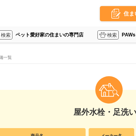
住ま
ペット愛好家の住まいの専門店
PAWs
備一覧
屋外水栓・足洗
商品名
メーカー名