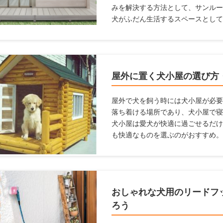
みを解決する方法として、サンルー
犬がふだん生活するスペースとして
があります。 愛犬家住宅では、日
で、愛犬が暮らしやすいサンルーム
ためにサンルームの設置を検討して
ルームを設置するときに気をつける
屋外に置く犬小屋の選び方
します。
屋外で犬を飼う時には犬小屋が必要
落ち着ける場所であり、犬小屋で寝
犬小屋は愛犬が快適に過ごせるだけ
も快適なものを選ぶのがおすすめ。
らいいかわからない人、デザインや
おすすめの犬小屋を紹介しようと思
おしゃれな犬用のリードフ
ろう