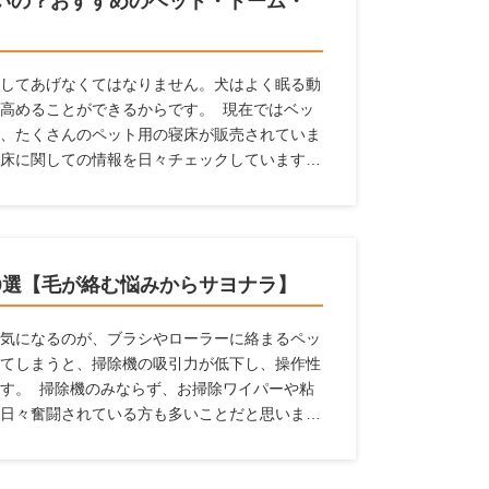
いの？おすすめのベッド・ドーム・
してあげなくてはなりません。犬はよく眠る動
高めることができるからです。 現在ではベッ
、たくさんのペット用の寝床が販売されていま
床に関しての情報を日々チェックしています。
ど、どんなものを選んだらよいか、どんな場所
対して、犬の寝床を解説します。 寝床にはど
寝床を置くのがよいのかなど、幅広い情報をま
。
9選【毛が絡む悩みからサヨナラ】
気になるのが、ブラシやローラーに絡まるペッ
てしまうと、掃除機の吸引力が低下し、操作性
す。 掃除機のみならず、お掃除ワイパーや粘
日々奮闘されている方も多いことだと思いま
掃除機があれば、毎日のお掃除がラクになると
トのいるご家庭に適した掃除機の選び方と、毛