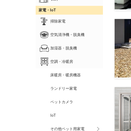
家電・IoT
掃除家電
空気清浄機・脱臭機
加湿器・脱臭機
空調・冷暖房
床暖房・暖房機器
ランドリー家電
ペットカメラ
IoT
その他ペット用家電