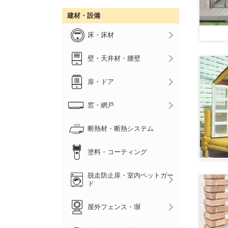
建材・設備
床・床材
壁・天井材・腰壁
扉・ドア
窓・網戸
断熱材・断熱システム
塗料・コーティング
脱走防止扉・室内ペットガー
ド
屋外フェンス・塀