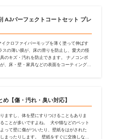
 AJパーフェクトコートセット プレ
属のマイクロファイバーモップを薄く塗って伸ばす
ラスの薄い膜が、床の滑りを防止し、愛犬の怪
具のキズ・汚れを防止できます。 ナノコンポ
が、床・壁・家具などの表面をコーティング。
汚れから守ります。 従来品より防滑性能30％
間効果が持続します。これ1本で愛犬家の住まい
とめ【傷・汚れ・臭い対応】
りますし、体を壁にすりつけることもありま
ることが多いですよね。 犬や猫などのペット
よって壁に傷がついたり、壁紙をはがされた
しまったりします。 壁紙をすぐに交換しなく