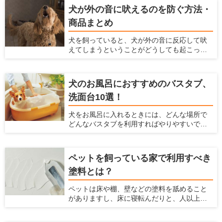
ワンちゃんが走り回ってしまったということ
犬が外の音に吠えるのを防ぐ方法・
もあるのではないでしょうか？ 玄関の脇に
商品まとめ
リードフックがあれば、リードフックにリー
ドをかけることで両手を空けられ、そんな事
犬を飼っていると、犬が外の音に反応して吠
態を避けられます。 ここでは、設置しておけ
えてしまうということがどうしても起こって
ばとても便利なリードフックやおすすめリー
しまいます。犬が吠える声は大きいので、周
ドフックとメーカー、リードフックの選び方
囲の住人に対して迷惑をかけてしまうかもし
や設置がおすすめの場所を紹介します。
れません。 ですが、犬が外の音に反応して吠
犬のお風呂におすすめのバスタブ、
えるのをなるべく抑える方法があります。こ
洗面台10選！
こでは、犬が外の音に反応して吠えてしまう
のを防ぐ方法、商品を紹介します。
犬をお風呂に入れるときには、どんな場所で
どんなバスタブを利用すればやりやすいで
しょうか？ 初めてお風呂に入れる場合や、今
のバスタブに不満があるような人に対して、
お風呂の選び方、おすすめの犬用のバスタブ
ペットを飼っている家で利用すべき
や洗面台を紹介します。 また、犬をお風呂に
塗料とは？
入れる方法や注意点などは、「犬のお風呂の
入れ方を解説！お風呂場のポイントも【初心
ペットは床や棚、壁などの塗料を舐めること
者向け】」の記事で解説していますので、は
がありますし、床に寝転んだりと、人以上に
じめての方は参考にしてみてくださいね。
家の素材に直接触れる機会が多くなります。
最近では、アレルギーを持つペットも多く