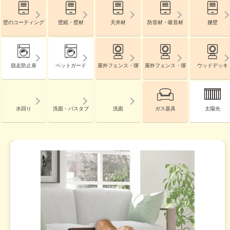
壁のコーティング
壁紙・壁材
天井材
防音材・吸音材
腰壁
脱走防止扉
ペットガード
屋外フェンス・塀
屋外フェンス・塀
ウッドデッキ
水回り
洗面・バスタブ
洗面
ガス器具
太陽光