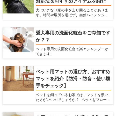
対処法＆おすすめアイテムを紹介
犬はいきなり家の中を走り回ることがありま
す。時間や場所を選ばず、突然ハイテンショ
ンになるため、驚いてしまう飼い主さんも多
いと思います。マンションだと下の階の住人
への迷惑が気になりますし、鳴いたり唸った
愛犬専用の洗面化粧台をご存知です
りしながら走ると近所への迷惑も気になりま
か？？
す。何より愛犬の健康に問題ないか心配にな
ると思います。この記事では、犬が家の中を
ペット専用の洗面化粧台で楽々シャンプーが
走り回るいくつかの原因を説明するととも
できます。
に、具体的な対処法を解説します。
ペット用マットの選び方、おすすめ
マットを紹介【防滑・防音・使い勝
手をチェック】
ペットを飼っているお家では、マットを敷い
た方がいいのでしょうか？ ペットをフローリ
ングで飼っていると、ペットの体に負担をか
けてしまったり、床に傷がついたりと、色ん
な不都合が出てきます。 そんな時には、マッ