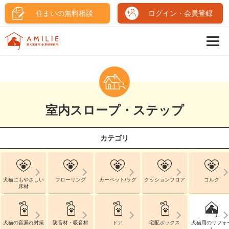
住まいの無料相談
ログイン・会員登録
室内スロープ・ステップ
カテゴリ
犬猫にもやさしい
フローリング
カーペット/ラグ
クッションフロア
コルク
床材
犬猫の音漏れ対策
防音材・吸音材
ドア
宅配ボックス
犬猫用のリフォ