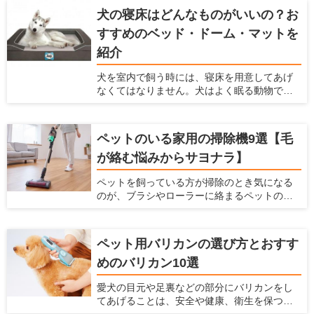
なっているので、体に悪影響がある塗料はで
犬の寝床はどんなものがいいの？お
きるだけ避けなくてはなりません。それだけ
すすめのベッド・ドーム・マットを
でなく、塗料は耐久性、メンテナンス性、安
全性などを考慮する必要があります。 ここで
紹介
は、塗料の役割や種類、特徴、ペットを飼っ
ている家に利用すべき塗料を紹介します。
犬を室内で飼う時には、寝床を用意してあげ
なくてはなりません。犬はよく眠る動物です
し、寝床によって睡眠の質を高めることがで
きるからです。 現在ではベッドやドーム、
マット、サークルなど、たくさんのペット用
ペットのいる家用の掃除機9選【毛
の寝床が販売されています。愛犬家住宅で
が絡む悩みからサヨナラ】
は、犬が快適な寝床に関しての情報を日々
チェックしています。 ここでは犬用の寝床を
ペットを飼っている方が掃除のとき気になる
作りたいけど、どんなものを選んだらよい
のが、ブラシやローラーに絡まるペットの抜
か、どんな場所に設置したらよいかわからな
け毛です。そのまま使い続けてしまうと、掃
い人に対して、犬の寝床を解説します。 寝床
除機の吸引力が低下し、操作性するだけでな
にはどんな素材がよいのか、どんな場所に寝
く故障の原因となります。 掃除機のみなら
床を置くのがよいのかなど、幅広い情報をま
ペット用バリカンの選び方とおすす
ず、お掃除ワイパーや粘着ローラーを駆使し
とめましたので参考にしてください。
めのバリカン10選
て抜け毛対策に日々奮闘されている方も多い
ことだと思います。もし、ペットの毛が絡み
愛犬の目元や足裏などの部分にバリカンをし
にくい掃除機があれば、毎日のお掃除がラク
てあげることは、安全や健康、衛生を保つた
になると思いませんか？ 本記事では、ペット