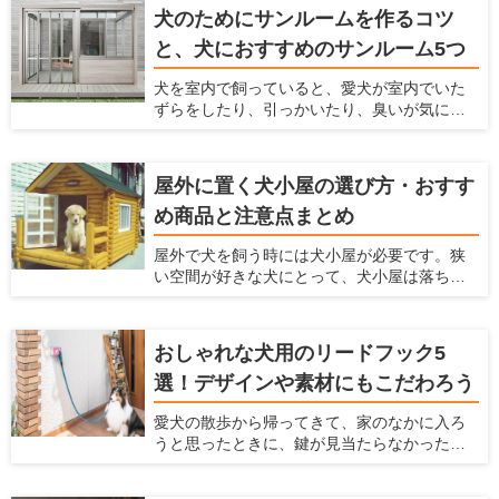
て、ドッグランのメリットや作り方、どんな
すすめの壁紙」を紹介するとともに、壁紙を
犬のためにサンルームを作るコツ
素材や設備を利用すればいいかまで解説しま
変えるための方法について解説します。
と、犬におすすめのサンルーム5つ
す。 犬を飼うのに最適な住宅を推進する「愛
犬家住宅」だからこそ知っている、ドッグラ
犬を室内で飼っていると、愛犬が室内でいた
ンの情報を紹介しているのでぜひ参考にして
ずらをしたり、引っかいたり、臭いが気に
くださいね！
なったり、毛がたくさん落ちてしまい掃除が
大変ですよね。 そういったお悩みを解決する
方法として、サンルームをペットスペースに
屋外に置く犬小屋の選び方・おすす
する方法があります。愛犬がふだん生活する
め商品と注意点まとめ
スペースとして、サンルームを利用すること
で様々なメリットがあります。 愛犬家住宅で
屋外で犬を飼う時には犬小屋が必要です。狭
は、日々多くのメーカーの製品をチェックを
い空間が好きな犬にとって、犬小屋は落ち着
することで、愛犬が暮らしやすいサンルーム
ける場所であり、犬小屋で寝たり、昼寝をし
の情報を収集しています。 ここでは、愛犬の
たり、休んだりします。 この犬小屋は愛犬が
ためにサンルームの設置を検討している人に
快適に過ごせるだけでなく、衛星面やお手入
対して、サンルームのメリットやサンルーム
おしゃれな犬用のリードフック5
れなど飼い主にとっても快適なものを選ぶの
を設置するときに気をつけるポイント、おす
選！デザインや素材にもこだわろう
がおすすめ。 ここでは、愛犬の犬小屋をどう
すめのメーカーなどを紹介いたします。
やって選んだらいいかわからない人、デザイ
愛犬の散歩から帰ってきて、家のなかに入ろ
ンや機能からおすすめの犬小屋を探している
うと思ったときに、鍵が見当たらなかったと
人に、おすすめの犬小屋を紹介しようと思い
いうことがありませんか？ そんなときにカバ
ます。
ンに手を伸ばすと、リードを落としてしまい