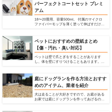
パーフェクトコートセット プレミ
アム
18〜20畳用、容量500ml。 付属のマイクロ
ファイバーモップを薄く塗って伸ばすだけで
コーティングできます。 ガラスの薄い膜が、
床の滑りを防止し、愛犬の怪我を防止しま
す。また、床・壁・家具のキズ・汚れを防止
ペットにおすすめの壁紙まとめ
できます。 ナノコンポジット技術による「ガ
【傷・汚れ・臭い対応】
ラスの薄膜」が、床・壁・家具などの表面を
コーティング。塗るだけで床の滑りを防ぎ、
ペットは壁で爪とぎをすることがあります
キズ・汚れから守ります。 従来品より防滑性
し、体を壁にすりつけることもあります。ま
能30％向上。 メンテナンス不要で、長期間効
た、猫は壁伝いにジャンプすることが多いで
果が持続します。これ1本で愛犬家の住まいの
すよね。 犬や猫などのペットを飼っている
悩みを解決します。
と、こういった行動によって壁に傷がついた
庭にドッグランを作る方法とおすす
り、壁紙をはがされたり、壁に汚れやニオイ
めのアイテム、業者を紹介
が染みついてしまったりします。 壁紙をすぐ
に交換しなくてはならないことも多いです
犬は走ることが大好きですので、お庭がある
し、家中にペットの臭いが漂うという状態に
お家では庭にドッグランを作ってあげるのが
なってしまいます。これらの悩みを解消する
おすすめです。 ここでは、家の庭にドッグラ
ためには、壁紙に工夫するのがおすすめで
ンを作る方法がわからないという方に対し
す。 ここでは、「ペットを飼っている家にお