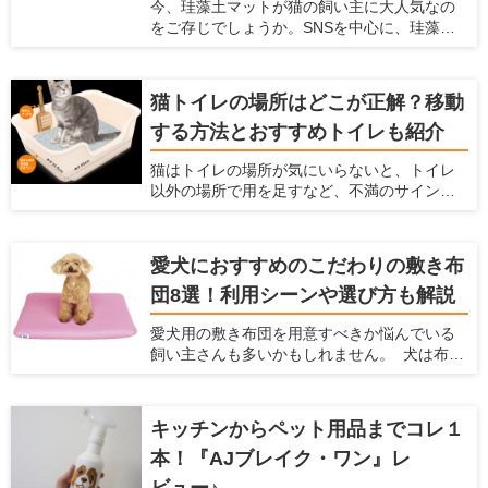
犬用の玩具にどんなものがあるか知りたい方
今、珪藻土マットが猫の飼い主に大人気なの
や、愛犬にどんな玩具を買ってあげるか迷っ
をご存じでしょうか。SNSを中心に、珪藻土
ている方は、ぜひ参考にしてください！
マットの上でのどをゴロゴロ鳴らしたり顔を
こすりつけたりする姿の、動画や写真が盛り
上がっています。 珪藻土マットは猫にとって
猫トイレの場所はどこが正解？移動
快適に過ごせる場所で、一日中珪藻土マット
する方法とおすすめトイレも紹介
の上で過ごす猫もいるようです。 珪藻土マッ
トとは、吸水性や速乾性に優れた人気アイテ
猫はトイレの場所が気にいらないと、トイレ
ム。脱衣所のマットを猫が占拠してしまうと
以外の場所で用を足すなど、不満のサインを
飼い主が使えないため、猫用にも珪藻土マッ
出します。そのまま放っておくと排泄のたび
トを用意するのがおすすめです。 この記事で
にストレスを感じ、膀胱炎など病気の原因に
は、なぜ猫は珪藻土マットが好きなのか説明
もなってしまいます。 愛猫にとって最適では
するとともに、舐めても大丈夫な理由とおす
愛犬におすすめのこだわりの敷き布
ない場所にトイレを設置しているなら、早め
すめアイテムを紹介します。
団8選！利用シーンや選び方も解説
に置き場所を見直した方が良いかもしれませ
ん。 この記事では、トイレに不満がある愛猫
愛犬用の敷き布団を用意すべきか悩んでいる
のサインや、適切なトイレの場所、便利な猫
飼い主さんも多いかもしれません。 犬は布団
トイレアイテムを紹介します。
のようなふかふかした場所が大好きですし、
なかには飼い主さんの布団に入ってきて、一
緒に寝たがる子もいます。 この記事では、犬
キッチンからペット用品までコレ１
が布団を好む理由を説明するとともに、おす
本！『AJブレイク・ワン』レ
すめの敷布団8つとその選び方について解説し
ます。