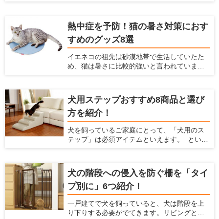
先は木の上で生活していたため、現在のイエ
は、爪とぎタワーの選び方と、おすすめの爪
ネコたちも高いところが好きですし、「高い
とぎタワーを紹介します。
場所にいた方が外敵から身を守りやすい」と
熱中症を予防！猫の暑さ対策におす
いう本能から安心感がうまれます。 また猫の
すめのグッズ8選
行動可能範囲が三次元化されることにより、
猫のストレス解消・運動不足解消にも役立ち
イエネコの祖先は砂漠地帯で生活していたた
ます。 最近のキャットウォールには、複数の
め、猫は暑さに比較的強いと言われていま
パーツをそれぞれ設置し組み合わせて使うも
す。しかし発汗によって体温を下げる人間と
のや、家具と一体化しているものなどがあ
は違い猫には汗腺が肉球くらいにしかなく、
り、部屋や好みに合わせて選べます。 この記
発汗による体温調節ができません。 体温が急
事では、キャットウォールの選び方とおすす
犬用ステップおすすめ8商品と選び
激に上がるとなかなか体温を下げられず、夏
め商品を紹介します。
方を紹介！
の暑い時期には熱中症になってしまう危険性
があります。 熱中症になると命を落とす可能
犬を飼っているご家庭にとって、「犬用のス
性もあるので、飼い主はしっかり猫の暑さ対
テップ」は必須アイテムといえます。 という
策をしてあげなくてはなりません。 そこで今
のも、犬にとって高低差のある段差はとても
回は、猫のためにできる夏の暑さ対策を紹介
危険であり、身体にダメージを与えてしまう
するとともに、猫の暑さ対策におすすめの
からです。もし犬を飼っているなら、"犬用の
グッズを紹介します。
犬の階段への侵入を防ぐ柵を「タイ
ステップを準備するのがおすすめ。 ここで
プ別に」6つ紹介！
は、犬と飼い主のための住宅情報を提供して
いる愛犬家住宅が、犬用のステップの重要性
一戸建てで犬を飼っていると、犬は階段を上
やその使い方を解説するとともに、おすすめ
り下りする必要がでてきます。リビングとは
のステップを紹介しようと思います。