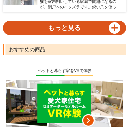
猫を室内飼いしている家庭で問題になるの
プされています。本記事ではロボット掃除機
が、網戸へのイタズラです。鋭い爪を使って
の選び方とおすすめの機種をご紹介します。
網戸に登ったり破ったり、時には網戸を外し
て脱走してしまうなんてことも。網戸が傷む
だけでなく、猫が脱走してしまう危険性を考
もっと見る
えると、網戸問題は猫を飼っている家庭に
とって早急に対処したい問題。猫を飼ってい
る家庭に向けて、網戸へのイタズラや脱走防
止に役立つ対策と、猫がいても安心して使え
おすすめの商品
る網戸を紹介します。
ペットと暮らす家をVRで体験