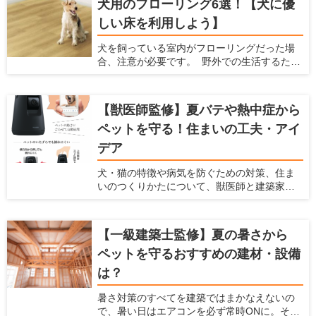
犬用のフローリング6選！【犬に優
トを敷くことで解決できる場合があります。
しい床を利用しよう】
ここでは、ペット用のマットを敷いた方がい
い場合と、マットを選ぶ時に注意すべきポイ
犬を飼っている室内がフローリングだった場
ント、おすすめのペット用マットを紹介しま
合、注意が必要です。 野外での生活するため
す。 あらゆるメーカーの商品をチェックして
に作られた犬の体は、フローリングの床で暮
いる、愛犬家住宅ならではの視点で解説しま
らすようにはできていません。 フローリング
すので、ぜひ参考にしてくださいね。
は犬の体にダメージを与えますし、将来の病
【獣医師監修】夏バテや熱中症から
気を引き起こす可能性もあるのです。 犬を飼
ペットを守る！住まいの工夫・アイ
われている愛犬家の方は、犬用のフローリン
グに変えることを検討してみてはいかがで
デア
しょうか。 この記事では、フローリングが犬
に与えるダメージを紹介するとともに、愛犬
犬・猫の特徴や病気を防ぐための対策、住ま
家住宅だからこそわかる「犬に優しいフロー
いのつくりかたについて、獣医師と建築家の
リング」を紹介します。
先生に伺いました。
【一級建築士監修】夏の暑さから
ペットを守るおすすめの建材・設備
は？
暑さ対策のすべてを建築ではまかなえないの
で、暑い日はエアコンを必ず常時ONに。そこ