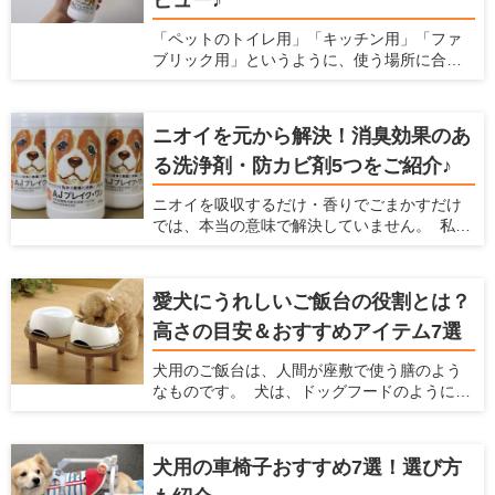
ビュー♪
「ペットのトイレ用」「キッチン用」「ファ
ブリック用」というように、使う場所に合わ
せて洗剤を用意すると掃除用品がごちゃご
ちゃ多くなりがちですよね。実は「これ１本
でキッチンからペット用品まで幅広く使え
ニオイを元から解決！消臭効果のあ
る」というオールマイティーな洗浄剤がある
る洗浄剤・防カビ剤5つをご紹介♪
んです♪しかも、洗浄だけでなく除菌消臭効果
もあって更に安全性が高いという優れもの！
ニオイを吸収するだけ・香りでごまかすだけ
今回は洗浄剤『AJブレイク・ワン』を、わた
では、本当の意味で解決していません。 私た
くし勝部が実際に使ってのレポートと共にご
ち人間にとって無臭でも、嗅覚の鋭い愛犬や
紹介いたします！
愛猫にとっては臭うままかもしれませんよ
ね。 なにより、ニオイが発生しているという
愛犬にうれしいご飯台の役割とは？
ことはウイルスや雑菌が繁殖していて不衛生
高さの目安＆おすすめアイテム7選
になっている恐れがあるのです。 除菌効果や
菌の繁殖を抑制する効果がある洗浄剤で掃除
犬用のご飯台は、人間が座敷で使う膳のよう
をすれば、原因からニオイを解消できます。
なものです。 犬は、ドッグフードのように簡
今回は、「ニオイを元から解決する」効果の
単に飲み込めるサイズの食べ物は噛まずに丸
ある洗浄剤を5つご紹介いたします。 業務用と
飲みします。慌てて食べてしまうと、未消化
しても使用されているものもあり、その安全
のフードを吐き出したり、むせたりしてしま
性やコストパフォーマンスに期待大です！
犬用の車椅子おすすめ7選！選び方
います。 そのようなときは、犬にとって食べ