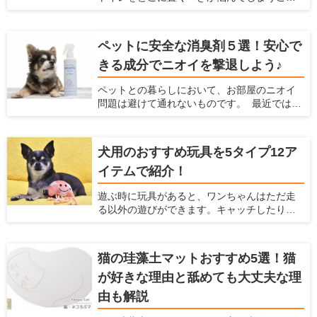
に、放し飼いするときに気をつけるべきこと
があると思います。限られたスペースの中
を紹介します。
で、トイレのトレーニングに適していて、愛
犬も飼い主もストレスを感じにくい場所はあ
ペットに安全な消臭剤５選！安心で
るのでしょうか。 自宅の間取りや掃除のしや
きる成分でニオイを撃退しよう♪
すさを考慮しつつ、トイレ関連のアイテムや
トイレの置き方を工夫すれば、ベストな場所
ペットとの暮らしにおいて、お部屋のニオイ
が見つかるはずです。この記事では、愛犬が
問題は避けて通れないものです。 最近ではさ
好むトイレの条件とおすすめの場所、トイレ
まざまな消臭アイテムが販売されています
グッズについて紹介します。
が、 やはり飼い主さんとしては「ペットに安
全かどうか」で選びたいですよね。 今回は
犬用のおすすめ玩具を5タイプ12ア
「ペットがいるご家庭でも安心して使える消
イテムで紹介！
臭剤」を5つご紹介します。
遊ぶ時に玩具があると、ワンちゃんはただ走
る以外の遊びができます。キャッチしたり、
ジャンプしたりと、普段しないような動きが
できるので喜ぶこと間違いなしです！ 他に
も、玩具は愛犬、飼い主のどちらにとっても
猫の珪藻土マットおすすめ5選！猫
様々なメリットがあります。 ここでは、犬と
が好きな理由と舐めても大丈夫な理
の生活の情報を紹介している「愛犬家住宅」
が、犬と楽しむための玩具の種類やメリッ
由も解説
ト、おすすめ商品を紹介しようと思います。