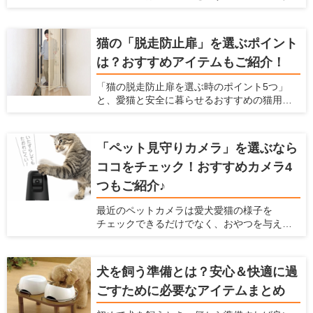
で必要なのが、エアコンのエネルギーロスを
減らす建材・設備です。ポイントは「断熱に
隙間をつくらない」「空気の流れをつくる」
猫の「脱走防止扉」を選ぶポイント
の2点。電気代の節約にも。
は？おすすめアイテムもご紹介！
「猫の脱走防止扉を選ぶ時のポイント5つ」
と、愛猫と安全に暮らせるおすすめの猫用脱
走防止扉 ねこ工房『にゃんがーど』もご紹介
いたします
「ペット見守りカメラ」を選ぶなら
ココをチェック！おすすめカメラ4
つもご紹介♪
最近のペットカメラは愛犬愛猫の様子を
チェックできるだけでなく、おやつを与えら
れたり室温管理の機能が付いていたりするな
ど、プラスαな機能がついているものもありま
す。たくさんのメーカー、種類がズラリ並ん
犬を飼う準備とは？安心＆快適に過
でいて、どれを選んで良いか迷ってしまいま
ごすために必要なアイテムまとめ
すよね。 そこで今回は、ペットカメラを選ぶ
ときのポイント5つと、おすすめのペットカメ