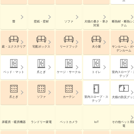
ム
畳
壁紙・壁材
ソファ
犬猫の暑さ・寒さ
断熱材・断熱シ
対策
テム
庭・エクステリア
宅配ボックス
リードフック
犬小屋
サンルーム・ガ
デンルーム
ベッド・マット
爪とぎ
ケージ・サークル
トイレ
室内スロープ・
テップ
爪とぎ
ソファ
カーテン
室内スロープ・ス
犬猫の防災グッ
テップ
床暖房・暖房機器
ランドリー家電
ペットカメラ
IoT
その他ペット用
電