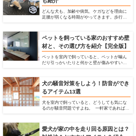
も紹介
やすい姿勢が保てるご飯台を検討してみま
しょう。老犬や気管の弱い犬のサポートにも
どんな犬も、加齢や病気、ケガなどを理由に
役立ちます。 この記事では、ご飯台を使うメ
足腰が弱くなる時期がやってきます。歩行が
リットと選び方、おすすめのアイテムを7つ紹
困難になり、思うように動けなくなったとき
介します。
に役立つのが犬用車椅子です。 愛犬と飼い主
さんにとって、少しの距離でも一緒に歩ける
ペットを飼っている家のおすすめ壁
時間は貴重です。たとえ体が不自由であって
材と、その選び方を紹介【完全版】
も、犬用車椅子があれば愛犬の意思で行きた
い場所に移動できます。 寝たきりを予防する
ペットを室内で飼っていると、ペットが噛ん
ために、体力づくりの一環として犬用車椅子
だり引っかいたりと何かと壁が傷みやすいで
を利用するのも一つの方法です。この記事で
すし、ペットの汚れが付きやすいですよね。
は、犬用車椅子の選び方を説明するととも
ペットの臭いが染みついたり、ペットの鳴き
に、おすすめの製品7つを紹介します。
声が周りに漏れたりするのも、壁が原因のこ
犬の騒音対策をしよう！防音ができ
とがあります。 だからこそ、ペットを飼う時
るアイテム13選
にはこういった悩みを解決してくれる壁材を
選ぶ必要があります。 この記事では、ペット
犬を室内で飼っていると、どうしても気にな
を飼う家におすすめの壁材を紹介するととも
るのが騒音問題ですよね。 一軒家であれば周
に、愛犬家住宅だからこそ知っている壁材の
辺の住民、マンションであれば隣の部屋や下
選び方を解説します。
の階の住民から苦情が来る可能性がありま
す。 犬を飼っている時の騒音問題に対策する
愛犬が家の中を走り回る原因とは？
ための方法、商品をここでは紹介します。