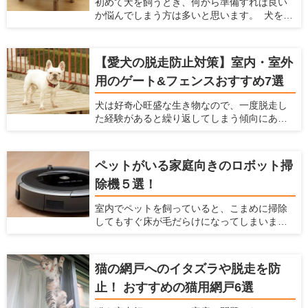
初めて犬を飼うとき、何から準備すれば良い
ラ4つをご紹介いたします
か悩んでしまう方は多いと思います。 犬を飼
うときには様々な準備をしなくてはなりませ
ん。食事、睡眠、排泄に使うアイテムは必ず
使うものなので、犬を飼う前に準備しておく
【愛犬の脱走防止対策】室内・室外
と慌てずに済みます。ケガや事故防止に、床
用のゲート&フェンスおすすめ7選
滑り対策や、ゲートの設置についても考えて
おくべきです。 この記事では、初めて犬を飼
犬は好奇心旺盛な生き物なので、一度脱走し
う方におすすめのアイテムを紹介するととも
た経験があると繰り返してしまう傾向にあり
に、犬を飼う前にできる室内環境の準備につ
ます。愛犬が道路に飛び出すことや段差や隙
いてもお伝えします。
間から通れないよう、脱走防止グッズを活用
しましょう。この記事では、脱走防止を考え
ペットがいる家庭向きのロボット掃
るポイントと、使い勝手の良いアイテムをま
除機５選！
とめて紹介します。
室内でペットを飼っていると、こまめに掃除
してもすぐ床が毛だらけになってしまいま
す。 このようにペットの抜け毛掃除に困って
いるなら、自動でお部屋をキレイにできるロ
ボット掃除機がおすすめ。ロボット掃除機が1
猫の網戸へのイタズラや脱走を防
台あれば、毎日の家事負担を軽減できます。
止！ おすすめの猫用網戸6選
近年ロボット掃除機は高性能化が著しく、各
メーカーからさまざまなモデルがラインナッ