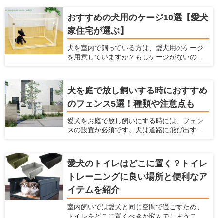
たりする場合に、家に入る前に庭で脚を洗え
ペットを紹介します。カーペットを探してい
て便利です。しかし、足洗い場はただ設置す
る人はぜひ参考にしてくださいね！
おすすめの犬用のケージ10選【愛犬
るだけだと後々不都合が起こったり、それが
家住宅が選ぶ】
原因で使わなくなったりします。 ここでは、
犬と暮らすための住宅の情報を提供している
犬を室内で飼っている方は、愛犬用のケージ
愛犬家住宅ならではの視点で、足洗い場に必
を用意していますか？もしケージがないので
要な設備や注意点、おすすめの足洗い場など
したら、犬用ケージを準備してあげましょ
を紹介します。
う。 室内だからケージはいらないだろうと考
えていたら、犬にとってはとてもマイナスに
犬を庭で放し飼いする時におすすめ
なっているかもしれませんよ。 ここでは、犬
のフェンス5選！種類や注意点も
にとってケージが大事な理由とケージの種類
や選び方、おすすめの犬用ケージを紹介しよ
愛犬をお庭で放し飼いにする時には、フェン
うと思います。これまでにたくさんの愛犬家
スの設置が必須です。犬は道路に飛び出すこ
を見てきた「愛犬家住宅」の視点で、犬用の
とがありますし、通行人に吠えたり、噛みつ
ケージを厳選しますのでぜひ参考にしてくだ
いたりすることもあるからです。 しっかりと
さい。
したフェンスを設置することで、犬が車にひ
愛犬のトイレはどこに置く？トイレ
かれることを防げますし、通行人への迷惑も
トレーニングに良い場所と便利なア
防げます。 ただ、庭で放し飼いをする時には
どんなフェンスを選べばいいか、どんなポイ
イテムを紹介
ントに注意すればいいかなどわからないと思
います。ここでは、犬を庭で放し飼いすると
室内飼いでは愛犬と同じ空間で過ごすため、
きにおすすめのフェンスを紹介するととも
トイレをどこに置くべきか悩んでしまうこと