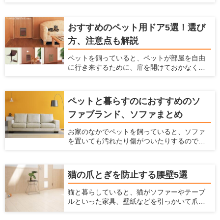
別の階に寝室があって、犬と一緒に寝ている
場合などは、犬も階段を上り下りしなくては
ならないのです。 しかし、この階段の上り下
おすすめのペット用ドア5選！選び
りは、犬にとって大きな危険をはらんでいま
方、注意点も解説
す。早く対策をしておかないと、犬の体に大
きなダメージを与えることになってしまいま
ペットを飼っていると、ペットが部屋を自由
す。 ここでは、犬が階段に入るのを防ぐ柵
に行き来するために、扉を開けておかなくて
と、階段が犬に及ぼすダメージやリスクを解
はいけません。 開けっ放しでは冷暖房効果が
説します。
弱まってしまいますし、別の部屋にペットの
トイレをおいている時には、部屋に臭いが
ペットと暮らすのにおすすめのソ
入ってきてしまいます。 かといって閉めてお
ファブランド、ソファまとめ
いても、ペットが移動したいという時に毎回
開け閉めしなくてはならず、面倒ですよね。
お家のなかでペットを飼っていると、ソファ
そんなときには、ペット用ドアを設置するの
を置いても汚れたり傷がついたりするのでソ
がおすすめです。 ペット用ドアとは、通常の
ファを置くかどうか悩んでしまうかもしれま
扉や壁にペットが通るだけの広さの出入り口
せん。 ですがリビングにソファがあると寛げ
を付ける方法です。扉を閉じた状態でも、
ますし便利です。もしペットを飼っている方
ペットがお部屋を自由に行き来ができるの
猫の爪とぎを防止する腰壁5選
がソファを購入するなら、ソファもペットに
で、とても便利です。 ここでは、おすすめ商
合わせて選ぶ必要があります。 ここでは、
品を紹介するとともに、ペット用ドアの知ら
猫と暮らしていると、猫がソファーやテーブ
ペットと快適に使えるソファの選び方、お手
れざるメリット、ペット用ドアの種類を紹介
ルといった家具、壁紙などを引っかいて爪と
入れ方法、おすすめのソファブランドをご紹
します。
ぎをしてしまうことがあると思います。特に
介します。この記事を読んで、ペットと快適