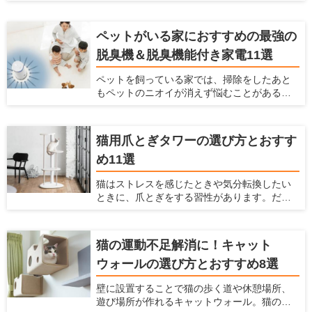
クレートに慣らしておけば、旅行や通院時の
移動のストレスを軽減できます。 この記事で
は、クレートの使い方と選び方を紹介すると
ペットがいる家におすすめの最強の
ともに、素材別おすすめ商品を7つピックアッ
脱臭機＆脱臭機能付き家電11選
プして紹介します。
ペットを飼っている家では、掃除をしたあと
もペットのニオイが消えず悩むことがあるか
もしれません。 そんな場合には、脱臭機を設
置するのがおすすめ。脱臭機能によってお部
屋のニオイを大きく減らすことができます。
猫用爪とぎタワーの選び方とおすす
ただ脱臭機を選ぶときには、どれを選べばい
め11選
いかわからないことも多いです。今回は、
ペットがいる家で脱臭機を置くとよい理由
猫はストレスを感じたときや気分転換したい
や、どうやって選ぶべきか、おすすめの脱臭
ときに、爪とぎをする習性があります。だか
機と脱臭機能付き家電を紹介するので参考に
らこそ、お家で猫を飼うときには爪とぎを用
してみてください。
意しておく必要があります。 飼い主にとって
愛猫に不適切な場所で爪をとがれることは大
猫の運動不足解消に！キャット
きな悩みとなります。飼い主を悩ませる爪を
ウォールの選び方とおすすめ8選
といでしまいやすい代表的な場所は、壁・
柱・ソファーなどがあげられます。愛猫の不
壁に設置することで猫の歩く道や休憩場所、
適切な場所での爪とぎの対策は「愛猫が好む
遊び場所が作れるキャットウォール。猫の祖
爪とぎ場を十分に用意すること」です。 今回