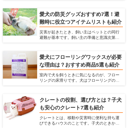
めにもなるべくしてあげた方がよいことです
のいるご家庭に適した掃除機の選び方と、毛
が、犬が嫌がってうまく刈れない、お手入れ
が絡みにくい掃除機を紹介します。
が大変という悩みもあると思います。 サロン
愛犬の防災グッズおすすめ7選！避
でバリカンをしてもらうこともできますが、
難時に役立つアイテムリストも紹介
自宅でお手入れとしてバリカンをしてあげた
いという飼い主さんも多いと思います。そこ
災害が起きたとき、飼い主はペットとの同行
で今回は、ペット用バリカンの選び方とス
避難が基本です。飼い主の準備と意識次第
ムーズに足裏や顔の毛をケアできるおすすめ
で、避難先でのストレスやトラブルは回避で
のバリカンをご紹介します。
きます。愛犬と一緒に被災した時に備えて、
どんな防災グッズを用意しておけばよいで
愛犬にフローリングワックスが必要
しょうか。 愛犬の安全と健康を守るため、ラ
な理由は？おすすめ商品5選も紹介
イフラインの停止を想定して、今から必要な
防災グッズを備蓄しておきましょう。ここで
室内で犬を飼うときに気になるのが、フロー
は、避難生活に必要なアイテムリストとおす
リングの床滑りです。犬はフローリングの上
すめの防災グッズを紹介します。
を走り回ると、足が滑って股関節や腰を傷め
てしまう可能性があります。 愛犬と快適な空
間で過ごしたいなら、ペット対応可のフロー
クレートの役割、選び方とは？子犬
リングワックスがおすすめです。床に塗るだ
も安心のクレート7選も紹介
けで滑り止めやキズ防止効果が得られます。
この記事では、フローリングワックスを選ぶ
クレートとは、移動や災害時に便利な持ち運
ポイントとフロアコーティングとの違い、お
びできるハウスのことです。子犬のときから
すすめ商品5つを紹介します。