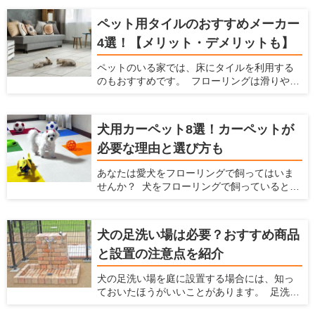
賃貸物件に住んでいると、猫が傷つけるので
に使えるソファを選んでください！
はとハラハラしますよね。 そこで今回は、猫
ペット用タイルのおすすめメーカー
の爪とぎを防止する方法や爪とぎ防止に役立
つ腰壁をご紹介します。愛猫の爪とぎ対策を
4選！【メリット・デメリットも】
立てるときの参考にしてみてください。
ペットのいる家では、床にタイルを利用する
のもおすすめです。 フローリングは滑りやす
いのでペットの足腰にダメージを与えてしま
いますが、滑らないタイルにすることでそう
いったデメリットを防げます。 ここでは、
犬用カーペット8選！カーペットが
ペットを飼っている家にとってタイルにどの
必要な理由と選び方も
ようなメリットやデメリットがあるか、どん
なタイルを選べばいいかを解説するととも
あなたは愛犬をフローリングで飼ってはいま
に、おすすめのタイルを紹介します。 ペット
せんか？ 犬をフローリングで飼っていると、
を飼っていて、床をタイルにするか検討して
不都合がたくさんあります。床が滑りやすく
いる方はぜひ読んでみてください。
なることによる愛犬の足腰への負担や階下へ
の足音、フローリングに染みつく臭いなどで
犬の足洗い場は必要？おすすめ商品
す。こういった悩みを解消するには、カー
と設置の注意点を紹介
ペットを敷くことをおすすめします。 ここで
は犬を飼う場合の家でのカーペットの魅力を
犬の足洗い場を庭に設置する場合には、知っ
紹介するとともに、愛犬と暮らしやすい家を
ておいたほうがいいことがあります。 足洗い
提案している愛犬家住宅だからこその視点
場は室内犬を外で散歩させたり、庭で遊ばせ
で、カーペットの選び方やおすすめのカー