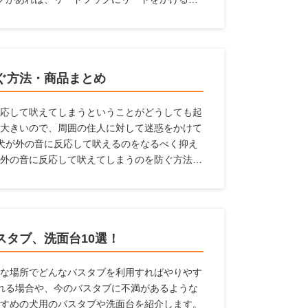
避けられます。 ここでは、設置しておけばと
リードフックとメーカー、リードフックの選び
ます。
ぐ方法・商品まとめ
応して吠えてしまうということがどうしても起
大きいので、周囲の住人に対して迷惑をかけて
犬が外の音に反応して吠えるのをなるべく抑え
外の音に反応して吠えてしまうのを防ぐ方法、
スタブ、洗面台10選！
な場所でどんなバスタブを利用すればやりやす
れる場合や、今のバスタブに不満があるような
すめの犬用のバスタブや洗面台を紹介します。