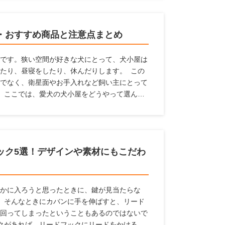
の情報を収集しています。 ここでは、愛犬の
いる人に対して、サンルームのメリットやサン
ポイント、おすすめのメーカーなどを紹介いた
・おすすめ商品と注意点まとめ
です。狭い空間が好きな犬にとって、犬小屋は
たり、昼寝をしたり、休んだりします。 この
でなく、衛星面やお手入れなど飼い主にとって
 ここでは、愛犬の犬小屋をどうやって選んだ
機能からおすすめの犬小屋を探している人に、
います。
ック5選！デザインや素材にもこだわ
かに入ろうと思ったときに、鍵が見当たらな
 そんなときにカバンに手を伸ばすと、リード
回ってしまったということもあるのではないで
クがあれば、リードフックにリードをかけるこ