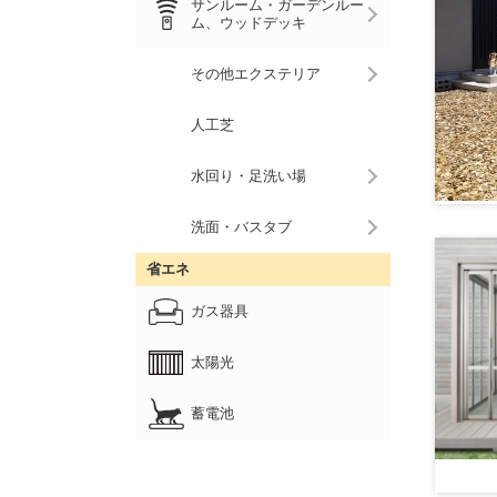
サンルーム・ガーデンルー
ム、ウッドデッキ
その他エクステリア
人工芝
水回り・足洗い場
洗面・バスタブ
省エネ
ガス器具
太陽光
蓄電池