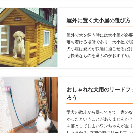
で、愛犬が暮らしやすいサンルーム
ためにサンルームの設置を検討して
ルームを設置するときに気をつける
屋外に置く犬小屋の選び方
します。
屋外で犬を飼う時には犬小屋が必要
落ち着ける場所であり、犬小屋で寝
犬小屋は愛犬が快適に過ごせるだけ
も快適なものを選ぶのがおすすめ。
らいいかわからない人、デザインや
おすすめの犬小屋を紹介しようと思
おしゃれな犬用のリードフ
ろう
愛犬の散歩から帰ってきて、家のな
かったということがありませんか？
を落としてしまいワンちゃんが走り
しょうか？ 玄関の脇にリードフッ