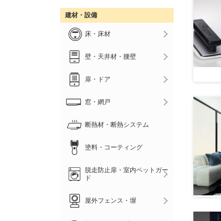
建材・設備
床・床材
壁・天井材・腰壁
扉・ドア
窓・網戸
断熱材・断熱システム
塗料・コーティング
脱走防止扉・室内ペットガー
ド
屋外フェンス・塀