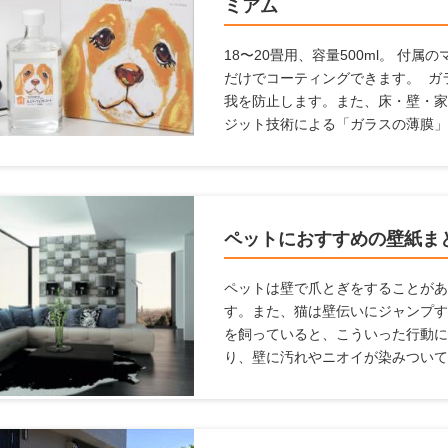
ミアム
18〜20畳用、容量500ml。 付
だけでコーティングできます。 ガ
我を防止します。また、床・壁・家
ジット技術による「ガラスの薄膜」
塗るだけで床の滑りを防ぎ、キズ・
向上。 メンテナンス不要で、長期
の悩みを解決します。
ペットにおすすめの壁紙ま
ペットは壁で爪とぎをすることがあ
す。また、猫は壁伝いにジャンプす
を飼っていると、こういった行動に
り、壁に汚れやニオイが染みついて
てはならないことも多いですし、家
まいます。これらの悩みを解消する
ここでは、「ペットを飼っている