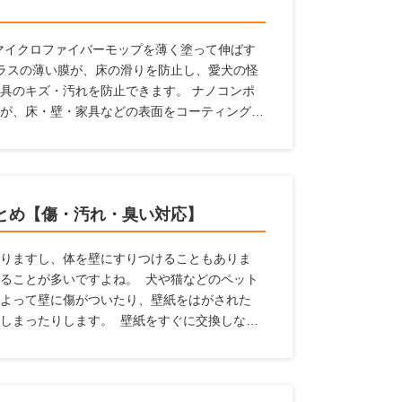
属のマイクロファイバーモップを薄く塗って伸ばす
ラスの薄い膜が、床の滑りを防止し、愛犬の怪
具のキズ・汚れを防止できます。 ナノコンポ
が、床・壁・家具などの表面をコーティング。
汚れから守ります。 従来品より防滑性能30％
間効果が持続します。これ1本で愛犬家の住まい
とめ【傷・汚れ・臭い対応】
りますし、体を壁にすりつけることもありま
ることが多いですよね。 犬や猫などのペット
よって壁に傷がついたり、壁紙をはがされた
しまったりします。 壁紙をすぐに交換しなく
中にペットの臭いが漂うという状態になってし
ためには、壁紙に工夫するのがおすすめです。
家におすすめの壁紙」を紹介するとともに、壁