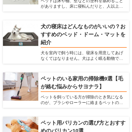
ペットは床や棚、壁などの塗料を舐めること
者向け】」の記事で解説していますので、は
がありますし、床に寝転んだりと、人以上に
じめての方は参考にしてみてくださいね。
家の素材に直接触れる機会が多くなります。
最近では、アレルギーを持つペットも多く
なっているので、体に悪影響がある塗料はで
犬の寝床はどんなものがいいの？お
きるだけ避けなくてはなりません。それだけ
すすめのベッド・ドーム・マットを
でなく、塗料は耐久性、メンテナンス性、安
全性などを考慮する必要があります。 ここで
紹介
は、塗料の役割や種類、特徴、ペットを飼っ
ている家に利用すべき塗料を紹介します。
犬を室内で飼う時には、寝床を用意してあげ
なくてはなりません。犬はよく眠る動物です
し、寝床によって睡眠の質を高めることがで
きるからです。 現在ではベッドやドーム、
マット、サークルなど、たくさんのペット用
ペットのいる家用の掃除機9選【毛
の寝床が販売されています。愛犬家住宅で
が絡む悩みからサヨナラ】
は、犬が快適な寝床に関しての情報を日々
チェックしています。 ここでは犬用の寝床を
ペットを飼っている方が掃除のとき気になる
作りたいけど、どんなものを選んだらよい
のが、ブラシやローラーに絡まるペットの抜
か、どんな場所に設置したらよいかわからな
け毛です。そのまま使い続けてしまうと、掃
い人に対して、犬の寝床を解説します。 寝床
除機の吸引力が低下し、操作性するだけでな
にはどんな素材がよいのか、どんな場所に寝
く故障の原因となります。 掃除機のみなら
床を置くのがよいのかなど、幅広い情報をま
ペット用バリカンの選び方とおすす
ず、お掃除ワイパーや粘着ローラーを駆使し
とめましたので参考にしてください。
めのバリカン10選
て抜け毛対策に日々奮闘されている方も多い