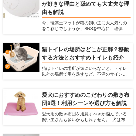
が好きな理由と舐めても大丈夫な理
の生活の情報を紹介している「愛犬家住宅」
が、犬と楽しむための玩具の種類やメリッ
由も解説
ト、おすすめ商品を紹介しようと思います。
犬用の玩具にどんなものがあるか知りたい方
今、珪藻土マットが猫の飼い主に大人気なの
や、愛犬にどんな玩具を買ってあげるか迷っ
をご存じでしょうか。SNSを中心に、珪藻土
ている方は、ぜひ参考にしてください！
マットの上でのどをゴロゴロ鳴らしたり顔を
こすりつけたりする姿の、動画や写真が盛り
上がっています。 珪藻土マットは猫にとって
猫トイレの場所はどこが正解？移動
快適に過ごせる場所で、一日中珪藻土マット
する方法とおすすめトイレも紹介
の上で過ごす猫もいるようです。 珪藻土マッ
トとは、吸水性や速乾性に優れた人気アイテ
猫はトイレの場所が気にいらないと、トイレ
ム。脱衣所のマットを猫が占拠してしまうと
以外の場所で用を足すなど、不満のサインを
飼い主が使えないため、猫用にも珪藻土マッ
出します。そのまま放っておくと排泄のたび
トを用意するのがおすすめです。 この記事で
にストレスを感じ、膀胱炎など病気の原因に
は、なぜ猫は珪藻土マットが好きなのか説明
もなってしまいます。 愛猫にとって最適では
するとともに、舐めても大丈夫な理由とおす
愛犬におすすめのこだわりの敷き布
ない場所にトイレを設置しているなら、早め
すめアイテムを紹介します。
団8選！利用シーンや選び方も解説
に置き場所を見直した方が良いかもしれませ
ん。 この記事では、トイレに不満がある愛猫
愛犬用の敷き布団を用意すべきか悩んでいる
のサインや、適切なトイレの場所、便利な猫
飼い主さんも多いかもしれません。 犬は布団
トイレアイテムを紹介します。
のようなふかふかした場所が大好きですし、
なかには飼い主さんの布団に入ってきて、一