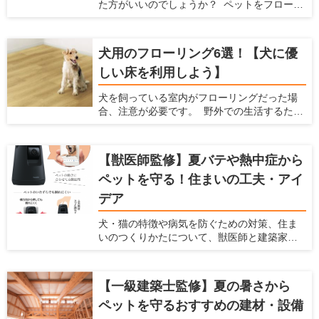
た方がいいのでしょうか？ ペットをフローリ
ングで飼っていると、ペットの体に負担をか
けてしまったり、床に傷がついたりと、色ん
な不都合が出てきます。 そんな時には、マッ
犬用のフローリング6選！【犬に優
トを敷くことで解決できる場合があります。
しい床を利用しよう】
ここでは、ペット用のマットを敷いた方がい
い場合と、マットを選ぶ時に注意すべきポイ
犬を飼っている室内がフローリングだった場
ント、おすすめのペット用マットを紹介しま
合、注意が必要です。 野外での生活するため
す。 あらゆるメーカーの商品をチェックして
に作られた犬の体は、フローリングの床で暮
いる、愛犬家住宅ならではの視点で解説しま
らすようにはできていません。 フローリング
すので、ぜひ参考にしてくださいね。
は犬の体にダメージを与えますし、将来の病
【獣医師監修】夏バテや熱中症から
気を引き起こす可能性もあるのです。 犬を飼
ペットを守る！住まいの工夫・アイ
われている愛犬家の方は、犬用のフローリン
グに変えることを検討してみてはいかがで
デア
しょうか。 この記事では、フローリングが犬
に与えるダメージを紹介するとともに、愛犬
犬・猫の特徴や病気を防ぐための対策、住ま
家住宅だからこそわかる「犬に優しいフロー
いのつくりかたについて、獣医師と建築家の
リング」を紹介します。
先生に伺いました。
【一級建築士監修】夏の暑さから
ペットを守るおすすめの建材・設備