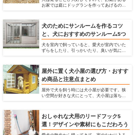
お家では庭にドッグランを作ってあげるのが
なってしまいます。これらの悩みを解消する
おすすめです。 ここでは、家の庭にドッグラ
ためには、壁紙に工夫するのがおすすめで
ンを作る方法がわからないという方に対し
す。 ここでは、「ペットを飼っている家にお
て、ドッグランのメリットや作り方、どんな
すすめの壁紙」を紹介するとともに、壁紙を
犬のためにサンルームを作るコツ
素材や設備を利用すればいいかまで解説しま
変えるための方法について解説します。
と、犬におすすめのサンルーム5つ
す。 犬を飼うのに最適な住宅を推進する「愛
犬家住宅」だからこそ知っている、ドッグラ
犬を室内で飼っていると、愛犬が室内でいた
ンの情報を紹介しているのでぜひ参考にして
ずらをしたり、引っかいたり、臭いが気に
くださいね！
なったり、毛がたくさん落ちてしまい掃除が
大変ですよね。 そういったお悩みを解決する
方法として、サンルームをペットスペースに
屋外に置く犬小屋の選び方・おすす
する方法があります。愛犬がふだん生活する
め商品と注意点まとめ
スペースとして、サンルームを利用すること
で様々なメリットがあります。 愛犬家住宅で
屋外で犬を飼う時には犬小屋が必要です。狭
は、日々多くのメーカーの製品をチェックを
い空間が好きな犬にとって、犬小屋は落ち着
することで、愛犬が暮らしやすいサンルーム
ける場所であり、犬小屋で寝たり、昼寝をし
の情報を収集しています。 ここでは、愛犬の
たり、休んだりします。 この犬小屋は愛犬が
ためにサンルームの設置を検討している人に
快適に過ごせるだけでなく、衛星面やお手入
対して、サンルームのメリットやサンルーム
おしゃれな犬用のリードフック5
れなど飼い主にとっても快適なものを選ぶの
を設置するときに気をつけるポイント、おす
選！デザインや素材にもこだわろう
がおすすめ。 ここでは、愛犬の犬小屋をどう
すめのメーカーなどを紹介いたします。
やって選んだらいいかわからない人、デザイ
愛犬の散歩から帰ってきて、家のなかに入ろ