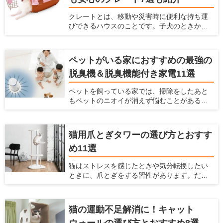
この記事では、フローリングワックスを選ぶ
クレートとは、移動や災害時に便利な持ち運
ポイントとフロアコーティングとの違い、お
びできるハウスのことです。子犬のときから
すすめ商品5つを紹介します。
クレートに慣らしておけば、旅行や通院時の
移動のストレスを軽減できます。 この記事で
は、クレートの使い方と選び方を紹介すると
ペットがいる家におすすめの最強の
ともに、素材別おすすめ商品を7つピックアッ
脱臭機＆脱臭機能付き家電11選
プして紹介します。
ペットを飼っている家では、掃除をしたあと
もペットのニオイが消えず悩むことがあるか
もしれません。 そんな場合には、脱臭機を設
置するのがおすすめ。脱臭機能によってお部
屋のニオイを大きく減らすことができます。
猫用爪とぎタワーの選び方とおすす
ただ脱臭機を選ぶときには、どれを選べばい
め11選
いかわからないことも多いです。今回は、
ペットがいる家で脱臭機を置くとよい理由
猫はストレスを感じたときや気分転換したい
や、どうやって選ぶべきか、おすすめの脱臭
ときに、爪とぎをする習性があります。だか
機と脱臭機能付き家電を紹介するので参考に
らこそ、お家で猫を飼うときには爪とぎを用
してみてください。
意しておく必要があります。 飼い主にとって
愛猫に不適切な場所で爪をとがれることは大
猫の運動不足解消に！キャット
きな悩みとなります。飼い主を悩ませる爪を
ウォールの選び方とおすすめ8選
といでしまいやすい代表的な場所は、壁・