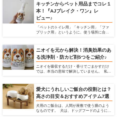
緒に寝たがる子もいます。 この記事では、犬
キッチンからペット用品までコレ１
が布団を好む理由を説明するとともに、おす
本！『AJブレイク・ワン』レ
すめの敷布団8つとその選び方について解説し
ます。
ビュー♪
「ペットのトイレ用」「キッチン用」「ファ
ブリック用」というように、使う場所に合わ
せて洗剤を用意すると掃除用品がごちゃご
ちゃ多くなりがちですよね。実は「これ１本
でキッチンからペット用品まで幅広く使え
ニオイを元から解決！消臭効果のあ
る」というオールマイティーな洗浄剤がある
る洗浄剤・防カビ剤5つをご紹介♪
んです♪しかも、洗浄だけでなく除菌消臭効果
もあって更に安全性が高いという優れもの！
ニオイを吸収するだけ・香りでごまかすだけ
今回は洗浄剤『AJブレイク・ワン』を、わた
では、本当の意味で解決していません。 私た
くし勝部が実際に使ってのレポートと共にご
ち人間にとって無臭でも、嗅覚の鋭い愛犬や
紹介いたします！
愛猫にとっては臭うままかもしれませんよ
ね。 なにより、ニオイが発生しているという
愛犬にうれしいご飯台の役割とは？
ことはウイルスや雑菌が繁殖していて不衛生
高さの目安＆おすすめアイテム7選
になっている恐れがあるのです。 除菌効果や
菌の繁殖を抑制する効果がある洗浄剤で掃除
犬用のご飯台は、人間が座敷で使う膳のよう
をすれば、原因からニオイを解消できます。
なものです。 犬は、ドッグフードのように簡
今回は、「ニオイを元から解決する」効果の
単に飲み込めるサイズの食べ物は噛まずに丸
ある洗浄剤を5つご紹介いたします。 業務用と