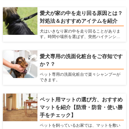
の階の住民から苦情が来る可能性がありま
す。 犬を飼っている時の騒音問題に対策する
愛犬が家の中を走り回る原因とは？
ための方法、商品をここでは紹介します。
対処法＆おすすめアイテムを紹介
犬はいきなり家の中を走り回ることがありま
す。時間や場所を選ばず、突然ハイテンショ
ンになるため、驚いてしまう飼い主さんも多
いと思います。マンションだと下の階の住人
への迷惑が気になりますし、鳴いたり唸った
愛犬専用の洗面化粧台をご存知です
りしながら走ると近所への迷惑も気になりま
か？？
す。何より愛犬の健康に問題ないか心配にな
ると思います。この記事では、犬が家の中を
ペット専用の洗面化粧台で楽々シャンプーが
走り回るいくつかの原因を説明するととも
できます。
に、具体的な対処法を解説します。
ペット用マットの選び方、おすすめ
マットを紹介【防滑・防音・使い勝
手をチェック】
ペットを飼っているお家では、マットを敷い