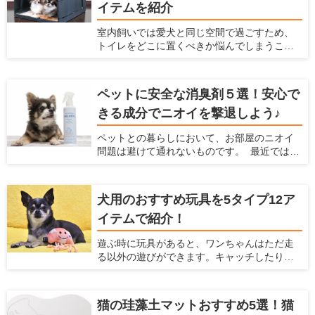
どんなフェンスを選べばいいか、どんなポイ
イテムを紹介
ントに注意すればいいかなどわからないと思
います。ここでは、犬を庭で放し飼いすると
室内飼いでは愛犬と同じ空間で過ごすため、
きにおすすめのフェンスを紹介するととも
トイレをどこに置くべきか悩んでしまうこと
に、放し飼いするときに気をつけるべきこと
があると思います。限られたスペースの中
を紹介します。
で、トイレのトレーニングに適していて、愛
犬も飼い主もストレスを感じにくい場所はあ
ペットに安全な消臭剤５選！安心で
るのでしょうか。 自宅の間取りや掃除のしや
きる成分でニオイを撃退しよう♪
すさを考慮しつつ、トイレ関連のアイテムや
トイレの置き方を工夫すれば、ベストな場所
ペットとの暮らしにおいて、お部屋のニオイ
が見つかるはずです。この記事では、愛犬が
問題は避けて通れないものです。 最近ではさ
好むトイレの条件とおすすめの場所、トイレ
まざまな消臭アイテムが販売されています
グッズについて紹介します。
が、 やはり飼い主さんとしては「ペットに安
全かどうか」で選びたいですよね。 今回は
犬用のおすすめ玩具を5タイプ12ア
「ペットがいるご家庭でも安心して使える消
イテムで紹介！
臭剤」を5つご紹介します。
遊ぶ時に玩具があると、ワンちゃんはただ走
る以外の遊びができます。キャッチしたり、
ジャンプしたりと、普段しないような動きが
できるので喜ぶこと間違いなしです！ 他に
も、玩具は愛犬、飼い主のどちらにとっても
猫の珪藻土マットおすすめ5選！猫
様々なメリットがあります。 ここでは、犬と