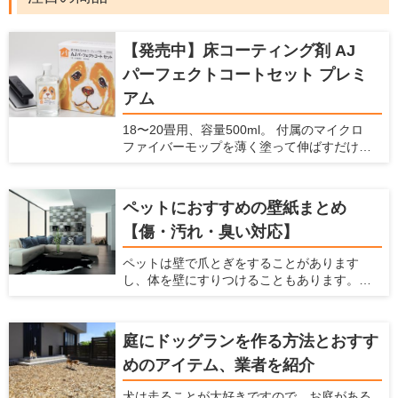
【発売中】床コーティング剤 AJ
パーフェクトコートセット プレミ
アム
18〜20畳用、容量500ml。 付属のマイクロ
ファイバーモップを薄く塗って伸ばすだけで
コーティングできます。 ガラスの薄い膜が、
床の滑りを防止し、愛犬の怪我を防止しま
す。また、床・壁・家具のキズ・汚れを防止
ペットにおすすめの壁紙まとめ
できます。 ナノコンポジット技術による「ガ
【傷・汚れ・臭い対応】
ラスの薄膜」が、床・壁・家具などの表面を
コーティング。塗るだけで床の滑りを防ぎ、
ペットは壁で爪とぎをすることがあります
キズ・汚れから守ります。 従来品より防滑性
し、体を壁にすりつけることもあります。ま
能30％向上。 メンテナンス不要で、長期間効
た、猫は壁伝いにジャンプすることが多いで
果が持続します。これ1本で愛犬家の住まいの
すよね。 犬や猫などのペットを飼っている
悩みを解決します。
と、こういった行動によって壁に傷がついた
庭にドッグランを作る方法とおすす
り、壁紙をはがされたり、壁に汚れやニオイ
めのアイテム、業者を紹介
が染みついてしまったりします。 壁紙をすぐ
に交換しなくてはならないことも多いです
犬は走ることが大好きですので、お庭がある
し、家中にペットの臭いが漂うという状態に