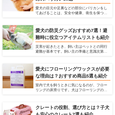
ことだと思います。もし、ペットの毛が絡み
愛犬の目元や足裏などの部分にバリカンをし
にくい掃除機があれば、毎日のお掃除がラク
てあげることは、安全や健康、衛生を保つた
になると思いませんか？ 本記事では、ペット
めにもなるべくしてあげた方がよいことです
のいるご家庭に適した掃除機の選び方と、毛
が、犬が嫌がってうまく刈れない、お手入れ
が絡みにくい掃除機を紹介します。
が大変という悩みもあると思います。 サロン
愛犬の防災グッズおすすめ7選！避
でバリカンをしてもらうこともできますが、
難時に役立つアイテムリストも紹介
自宅でお手入れとしてバリカンをしてあげた
いという飼い主さんも多いと思います。そこ
災害が起きたとき、飼い主はペットとの同行
で今回は、ペット用バリカンの選び方とス
避難が基本です。飼い主の準備と意識次第
ムーズに足裏や顔の毛をケアできるおすすめ
で、避難先でのストレスやトラブルは回避で
のバリカンをご紹介します。
きます。愛犬と一緒に被災した時に備えて、
どんな防災グッズを用意しておけばよいで
愛犬にフローリングワックスが必要
しょうか。 愛犬の安全と健康を守るため、ラ
な理由は？おすすめ商品5選も紹介
イフラインの停止を想定して、今から必要な
防災グッズを備蓄しておきましょう。ここで
室内で犬を飼うときに気になるのが、フロー
は、避難生活に必要なアイテムリストとおす
リングの床滑りです。犬はフローリングの上
すめの防災グッズを紹介します。
を走り回ると、足が滑って股関節や腰を傷め
てしまう可能性があります。 愛犬と快適な空
間で過ごしたいなら、ペット対応可のフロー
クレートの役割、選び方とは？子犬
リングワックスがおすすめです。床に塗るだ
も安心のクレート7選も紹介
けで滑り止めやキズ防止効果が得られます。