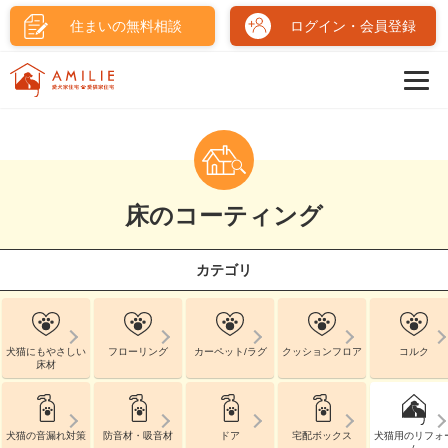
住まいの無料相談
ログイン・会員登録
床のコーティング
カテゴリ
犬猫にもやさしい
フローリング
カーペット/ラグ
クッションフロア
コルク
床材
犬猫の音漏れ対策
防音材・吸音材
ドア
宅配ボックス
犬猫用のリフォ