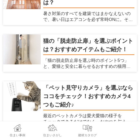
は？
暑さ対策のすべてを建築ではまかなえないの
で、暑い日はエアコンを必ず常時ONに。そこ
で必要なのが、エアコンのエネルギーロスを
減らす建材・設備です。ポイントは「断熱に
隙間をつくらない」「空気の流れをつくる」
猫の「脱走防止扉」を選ぶポイント
の2点。電気代の節約にも。
は？おすすめアイテムもご紹介！
「猫の脱走防止扉を選ぶ時のポイント5つ」
と、愛猫と安全に暮らせるおすすめの猫用脱
走防止扉 ねこ工房『にゃんがーど』もご紹介
いたします
「ペット見守りカメラ」を選ぶなら
ココをチェック！おすすめカメラ4
つもご紹介♪
最近のペットカメラは愛犬愛猫の様子を
チェックできるだけでなく、おやつを与えら
れたり室温管理の機能が付いていたりするな
ど、プラスαな機能がついているものもありま
住まい事例
住まいさがし
建材カタログ
す。たくさんのメーカー、種類がズラリ並ん