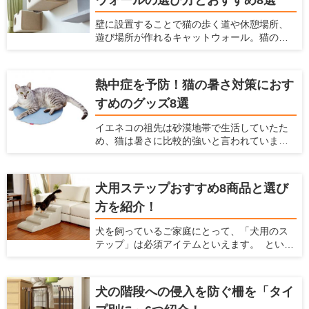
柱・ソファーなどがあげられます。愛猫の不
壁に設置することで猫の歩く道や休憩場所、
適切な場所での爪とぎの対策は「愛猫が好む
遊び場所が作れるキャットウォール。猫の祖
爪とぎ場を十分に用意すること」です。 今回
先は木の上で生活していたため、現在のイエ
は、爪とぎタワーの選び方と、おすすめの爪
ネコたちも高いところが好きですし、「高い
とぎタワーを紹介します。
場所にいた方が外敵から身を守りやすい」と
熱中症を予防！猫の暑さ対策におす
いう本能から安心感がうまれます。 また猫の
すめのグッズ8選
行動可能範囲が三次元化されることにより、
猫のストレス解消・運動不足解消にも役立ち
イエネコの祖先は砂漠地帯で生活していたた
ます。 最近のキャットウォールには、複数の
め、猫は暑さに比較的強いと言われていま
パーツをそれぞれ設置し組み合わせて使うも
す。しかし発汗によって体温を下げる人間と
のや、家具と一体化しているものなどがあ
は違い猫には汗腺が肉球くらいにしかなく、
り、部屋や好みに合わせて選べます。 この記
発汗による体温調節ができません。 体温が急
事では、キャットウォールの選び方とおすす
犬用ステップおすすめ8商品と選び
激に上がるとなかなか体温を下げられず、夏
め商品を紹介します。
方を紹介！
の暑い時期には熱中症になってしまう危険性
があります。 熱中症になると命を落とす可能
犬を飼っているご家庭にとって、「犬用のス
性もあるので、飼い主はしっかり猫の暑さ対
テップ」は必須アイテムといえます。 という
策をしてあげなくてはなりません。 そこで今
のも、犬にとって高低差のある段差はとても
回は、猫のためにできる夏の暑さ対策を紹介
危険であり、身体にダメージを与えてしまう
するとともに、猫の暑さ対策におすすめの
からです。もし犬を飼っているなら、"犬用の
グッズを紹介します。
犬の階段への侵入を防ぐ柵を「タイ
ステップを準備するのがおすすめ。 ここで