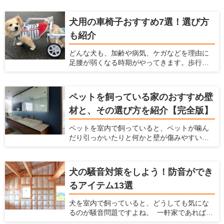
飲みします。慌てて食べてしまうと、未消化
しても使用されているものもあり、その安全
のフードを吐き出したり、むせたりしてしま
性やコストパフォーマンスに期待大です！
犬用の車椅子おすすめ7選！選び方
います。 そのようなときは、犬にとって食べ
も紹介
やすい姿勢が保てるご飯台を検討してみま
しょう。老犬や気管の弱い犬のサポートにも
どんな犬も、加齢や病気、ケガなどを理由に
役立ちます。 この記事では、ご飯台を使うメ
足腰が弱くなる時期がやってきます。歩行が
リットと選び方、おすすめのアイテムを7つ紹
困難になり、思うように動けなくなったとき
介します。
に役立つのが犬用車椅子です。 愛犬と飼い主
さんにとって、少しの距離でも一緒に歩ける
ペットを飼っている家のおすすめ壁
時間は貴重です。たとえ体が不自由であって
材と、その選び方を紹介【完全版】
も、犬用車椅子があれば愛犬の意思で行きた
い場所に移動できます。 寝たきりを予防する
ペットを室内で飼っていると、ペットが噛ん
ために、体力づくりの一環として犬用車椅子
だり引っかいたりと何かと壁が傷みやすいで
を利用するのも一つの方法です。この記事で
すし、ペットの汚れが付きやすいですよね。
は、犬用車椅子の選び方を説明するととも
ペットの臭いが染みついたり、ペットの鳴き
に、おすすめの製品7つを紹介します。
声が周りに漏れたりするのも、壁が原因のこ
犬の騒音対策をしよう！防音ができ
とがあります。 だからこそ、ペットを飼う時
るアイテム13選
にはこういった悩みを解決してくれる壁材を
選ぶ必要があります。 この記事では、ペット
犬を室内で飼っていると、どうしても気にな
を飼う家におすすめの壁材を紹介するととも
るのが騒音問題ですよね。 一軒家であれば周
に、愛犬家住宅だからこそ知っている壁材の
辺の住民、マンションであれば隣の部屋や下
選び方を解説します。