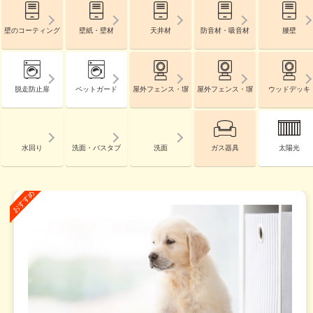
壁のコーティング
壁紙・壁材
天井材
防音材・吸音材
腰壁
脱走防止扉
ペットガード
屋外フェンス・塀
屋外フェンス・塀
ウッドデッキ
水回り
洗面・バスタブ
洗面
ガス器具
太陽光