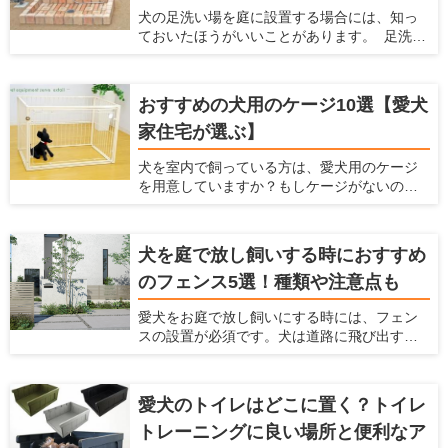
犬の足洗い場を庭に設置する場合には、知っ
紹介するとともに、愛犬と暮らしやすい家を
ておいたほうがいいことがあります。 足洗い
提案している愛犬家住宅だからこその視点
場は室内犬を外で散歩させたり、庭で遊ばせ
で、カーペットの選び方やおすすめのカー
たりする場合に、家に入る前に庭で脚を洗え
ペットを紹介します。カーペットを探してい
て便利です。しかし、足洗い場はただ設置す
る人はぜひ参考にしてくださいね！
おすすめの犬用のケージ10選【愛犬
るだけだと後々不都合が起こったり、それが
家住宅が選ぶ】
原因で使わなくなったりします。 ここでは、
犬と暮らすための住宅の情報を提供している
犬を室内で飼っている方は、愛犬用のケージ
愛犬家住宅ならではの視点で、足洗い場に必
を用意していますか？もしケージがないので
要な設備や注意点、おすすめの足洗い場など
したら、犬用ケージを準備してあげましょ
を紹介します。
う。 室内だからケージはいらないだろうと考
えていたら、犬にとってはとてもマイナスに
犬を庭で放し飼いする時におすすめ
なっているかもしれませんよ。 ここでは、犬
のフェンス5選！種類や注意点も
にとってケージが大事な理由とケージの種類
や選び方、おすすめの犬用ケージを紹介しよ
愛犬をお庭で放し飼いにする時には、フェン
うと思います。これまでにたくさんの愛犬家
スの設置が必須です。犬は道路に飛び出すこ
を見てきた「愛犬家住宅」の視点で、犬用の
とがありますし、通行人に吠えたり、噛みつ
ケージを厳選しますのでぜひ参考にしてくだ
いたりすることもあるからです。 しっかりと
さい。
したフェンスを設置することで、犬が車にひ
愛犬のトイレはどこに置く？トイレ
かれることを防げますし、通行人への迷惑も
トレーニングに良い場所と便利なア
防げます。 ただ、庭で放し飼いをする時には