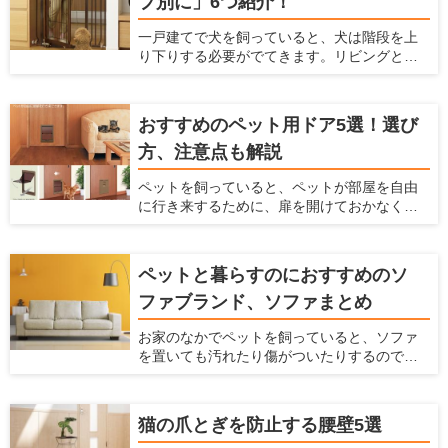
プ別に」6つ紹介！
は、犬と飼い主のための住宅情報を提供して
いる愛犬家住宅が、犬用のステップの重要性
一戸建てで犬を飼っていると、犬は階段を上
やその使い方を解説するとともに、おすすめ
り下りする必要がでてきます。リビングとは
のステップを紹介しようと思います。
別の階に寝室があって、犬と一緒に寝ている
場合などは、犬も階段を上り下りしなくては
ならないのです。 しかし、この階段の上り下
おすすめのペット用ドア5選！選び
りは、犬にとって大きな危険をはらんでいま
方、注意点も解説
す。早く対策をしておかないと、犬の体に大
きなダメージを与えることになってしまいま
ペットを飼っていると、ペットが部屋を自由
す。 ここでは、犬が階段に入るのを防ぐ柵
に行き来するために、扉を開けておかなくて
と、階段が犬に及ぼすダメージやリスクを解
はいけません。 開けっ放しでは冷暖房効果が
説します。
弱まってしまいますし、別の部屋にペットの
トイレをおいている時には、部屋に臭いが
ペットと暮らすのにおすすめのソ
入ってきてしまいます。 かといって閉めてお
ファブランド、ソファまとめ
いても、ペットが移動したいという時に毎回
開け閉めしなくてはならず、面倒ですよね。
お家のなかでペットを飼っていると、ソファ
そんなときには、ペット用ドアを設置するの
を置いても汚れたり傷がついたりするのでソ
がおすすめです。 ペット用ドアとは、通常の
ファを置くかどうか悩んでしまうかもしれま
扉や壁にペットが通るだけの広さの出入り口
せん。 ですがリビングにソファがあると寛げ
を付ける方法です。扉を閉じた状態でも、
ますし便利です。もしペットを飼っている方
ペットがお部屋を自由に行き来ができるの
猫の爪とぎを防止する腰壁5選
がソファを購入するなら、ソファもペットに
で、とても便利です。 ここでは、おすすめ商