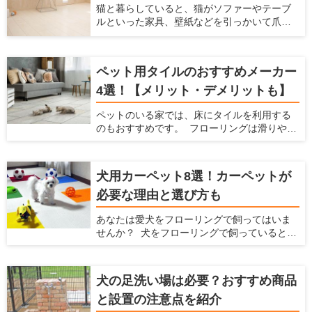
合わせて選ぶ必要があります。 ここでは、
品を紹介するとともに、ペット用ドアの知ら
猫と暮らしていると、猫がソファーやテーブ
ペットと快適に使えるソファの選び方、お手
れざるメリット、ペット用ドアの種類を紹介
ルといった家具、壁紙などを引っかいて爪と
入れ方法、おすすめのソファブランドをご紹
します。
ぎをしてしまうことがあると思います。特に
介します。この記事を読んで、ペットと快適
賃貸物件に住んでいると、猫が傷つけるので
に使えるソファを選んでください！
はとハラハラしますよね。 そこで今回は、猫
ペット用タイルのおすすめメーカー
の爪とぎを防止する方法や爪とぎ防止に役立
つ腰壁をご紹介します。愛猫の爪とぎ対策を
4選！【メリット・デメリットも】
立てるときの参考にしてみてください。
ペットのいる家では、床にタイルを利用する
のもおすすめです。 フローリングは滑りやす
いのでペットの足腰にダメージを与えてしま
いますが、滑らないタイルにすることでそう
いったデメリットを防げます。 ここでは、
犬用カーペット8選！カーペットが
ペットを飼っている家にとってタイルにどの
必要な理由と選び方も
ようなメリットやデメリットがあるか、どん
なタイルを選べばいいかを解説するととも
あなたは愛犬をフローリングで飼ってはいま
に、おすすめのタイルを紹介します。 ペット
せんか？ 犬をフローリングで飼っていると、
を飼っていて、床をタイルにするか検討して
不都合がたくさんあります。床が滑りやすく
いる方はぜひ読んでみてください。
なることによる愛犬の足腰への負担や階下へ
の足音、フローリングに染みつく臭いなどで
犬の足洗い場は必要？おすすめ商品
す。こういった悩みを解消するには、カー
と設置の注意点を紹介
ペットを敷くことをおすすめします。 ここで
は犬を飼う場合の家でのカーペットの魅力を