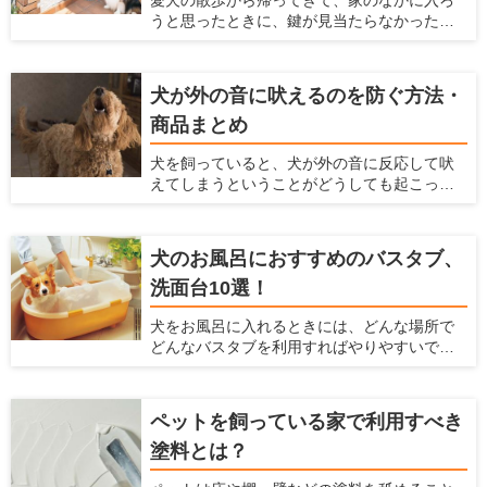
ンや機能からおすすめの犬小屋を探している
うと思ったときに、鍵が見当たらなかったと
人に、おすすめの犬小屋を紹介しようと思い
いうことがありませんか？ そんなときにカバ
ます。
ンに手を伸ばすと、リードを落としてしまい
ワンちゃんが走り回ってしまったということ
犬が外の音に吠えるのを防ぐ方法・
もあるのではないでしょうか？ 玄関の脇に
商品まとめ
リードフックがあれば、リードフックにリー
ドをかけることで両手を空けられ、そんな事
犬を飼っていると、犬が外の音に反応して吠
態を避けられます。 ここでは、設置しておけ
えてしまうということがどうしても起こって
ばとても便利なリードフックやおすすめリー
しまいます。犬が吠える声は大きいので、周
ドフックとメーカー、リードフックの選び方
囲の住人に対して迷惑をかけてしまうかもし
や設置がおすすめの場所を紹介します。
れません。 ですが、犬が外の音に反応して吠
犬のお風呂におすすめのバスタブ、
えるのをなるべく抑える方法があります。こ
洗面台10選！
こでは、犬が外の音に反応して吠えてしまう
のを防ぐ方法、商品を紹介します。
犬をお風呂に入れるときには、どんな場所で
どんなバスタブを利用すればやりやすいで
しょうか？ 初めてお風呂に入れる場合や、今
のバスタブに不満があるような人に対して、
お風呂の選び方、おすすめの犬用のバスタブ
ペットを飼っている家で利用すべき
や洗面台を紹介します。 また、犬をお風呂に
塗料とは？
入れる方法や注意点などは、「犬のお風呂の
入れ方を解説！お風呂場のポイントも【初心