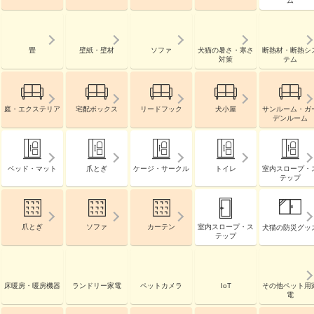
ム
畳
壁紙・壁材
ソファ
犬猫の暑さ・寒さ
断熱材・断熱シ
対策
テム
庭・エクステリア
宅配ボックス
リードフック
犬小屋
サンルーム・ガ
デンルーム
ベッド・マット
爪とぎ
ケージ・サークル
トイレ
室内スロープ・
テップ
爪とぎ
ソファ
カーテン
室内スロープ・ス
犬猫の防災グッ
テップ
床暖房・暖房機器
ランドリー家電
ペットカメラ
IoT
その他ペット用
電