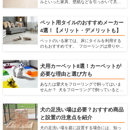
ルといった家具、壁紙などを引っかいて爪と
入れ方法、おすすめのソファブランドをご紹
します。
ぎをしてしまうことがあると思います。特に
介します。この記事を読んで、ペットと快適
賃貸物件に住んでいると、猫が傷つけるので
に使えるソファを選んでください！
はとハラハラしますよね。 そこで今回は、猫
ペット用タイルのおすすめメーカー
の爪とぎを防止する方法や爪とぎ防止に役立
つ腰壁をご紹介します。愛猫の爪とぎ対策を
4選！【メリット・デメリットも】
立てるときの参考にしてみてください。
ペットのいる家では、床にタイルを利用する
のもおすすめです。 フローリングは滑りやす
いのでペットの足腰にダメージを与えてしま
いますが、滑らないタイルにすることでそう
いったデメリットを防げます。 ここでは、
犬用カーペット8選！カーペットが
ペットを飼っている家にとってタイルにどの
必要な理由と選び方も
ようなメリットやデメリットがあるか、どん
なタイルを選べばいいかを解説するととも
あなたは愛犬をフローリングで飼ってはいま
に、おすすめのタイルを紹介します。 ペット
せんか？ 犬をフローリングで飼っていると、
を飼っていて、床をタイルにするか検討して
不都合がたくさんあります。床が滑りやすく
いる方はぜひ読んでみてください。
なることによる愛犬の足腰への負担や階下へ
の足音、フローリングに染みつく臭いなどで
犬の足洗い場は必要？おすすめ商品
す。こういった悩みを解消するには、カー
と設置の注意点を紹介
ペットを敷くことをおすすめします。 ここで
は犬を飼う場合の家でのカーペットの魅力を
犬の足洗い場を庭に設置する場合には、知っ
紹介するとともに、愛犬と暮らしやすい家を