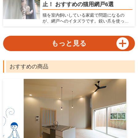
止！ おすすめの猫用網戸6選
近年ロボット掃除機は高性能化が著しく、各
メーカーからさまざまなモデルがラインナッ
猫を室内飼いしている家庭で問題になるの
プされています。本記事ではロボット掃除機
が、網戸へのイタズラです。鋭い爪を使って
の選び方とおすすめの機種をご紹介します。
網戸に登ったり破ったり、時には網戸を外し
て脱走してしまうなんてことも。網戸が傷む
だけでなく、猫が脱走してしまう危険性を考
もっと見る
えると、網戸問題は猫を飼っている家庭に
とって早急に対処したい問題。猫を飼ってい
る家庭に向けて、網戸へのイタズラや脱走防
止に役立つ対策と、猫がいても安心して使え
おすすめの商品
る網戸を紹介します。