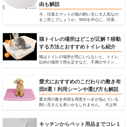
が、犬と楽しむための玩具の種類やメリッ
由も解説
ト、おすすめ商品を紹介しようと思います。
犬用の玩具にどんなものがあるか知りたい方
今、珪藻土マットが猫の飼い主に大人気なの
や、愛犬にどんな玩具を買ってあげるか迷っ
をご存じでしょうか。SNSを中心に、珪藻土
ている方は、ぜひ参考にしてください！
マットの上でのどをゴロゴロ鳴らしたり顔を
こすりつけたりする姿の、動画や写真が盛り
上がっています。 珪藻土マットは猫にとって
猫トイレの場所はどこが正解？移動
快適に過ごせる場所で、一日中珪藻土マット
する方法とおすすめトイレも紹介
の上で過ごす猫もいるようです。 珪藻土マッ
トとは、吸水性や速乾性に優れた人気アイテ
猫はトイレの場所が気にいらないと、トイレ
ム。脱衣所のマットを猫が占拠してしまうと
以外の場所で用を足すなど、不満のサインを
飼い主が使えないため、猫用にも珪藻土マッ
出します。そのまま放っておくと排泄のたび
トを用意するのがおすすめです。 この記事で
にストレスを感じ、膀胱炎など病気の原因に
は、なぜ猫は珪藻土マットが好きなのか説明
もなってしまいます。 愛猫にとって最適では
するとともに、舐めても大丈夫な理由とおす
愛犬におすすめのこだわりの敷き布
ない場所にトイレを設置しているなら、早め
すめアイテムを紹介します。
団8選！利用シーンや選び方も解説
に置き場所を見直した方が良いかもしれませ
ん。 この記事では、トイレに不満がある愛猫
愛犬用の敷き布団を用意すべきか悩んでいる
のサインや、適切なトイレの場所、便利な猫
飼い主さんも多いかもしれません。 犬は布団
トイレアイテムを紹介します。
のようなふかふかした場所が大好きですし、
なかには飼い主さんの布団に入ってきて、一
緒に寝たがる子もいます。 この記事では、犬
キッチンからペット用品までコレ１
が布団を好む理由を説明するとともに、おす