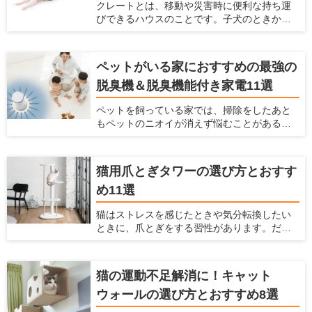
クレートとは、移動や災害時に便利な持ち運
ポイントとフロアコーティングとの違い、お
びできるハウスのことです。子犬のときから
すすめ商品5つを紹介します。
クレートに慣らしておけば、旅行や通院時の
移動のストレスを軽減できます。 この記事で
は、クレートの使い方と選び方を紹介すると
ペットがいる家におすすめの最強の
ともに、素材別おすすめ商品を7つピックアッ
脱臭機＆脱臭機能付き家電11選
プして紹介します。
ペットを飼っている家では、掃除をしたあと
もペットのニオイが消えず悩むことがあるか
もしれません。 そんな場合には、脱臭機を設
置するのがおすすめ。脱臭機能によってお部
屋のニオイを大きく減らすことができます。
猫用爪とぎタワーの選び方とおすす
ただ脱臭機を選ぶときには、どれを選べばい
め11選
いかわからないことも多いです。今回は、
ペットがいる家で脱臭機を置くとよい理由
猫はストレスを感じたときや気分転換したい
や、どうやって選ぶべきか、おすすめの脱臭
ときに、爪とぎをする習性があります。だか
機と脱臭機能付き家電を紹介するので参考に
らこそ、お家で猫を飼うときには爪とぎを用
してみてください。
意しておく必要があります。 飼い主にとって
愛猫に不適切な場所で爪をとがれることは大
猫の運動不足解消に！キャット
きな悩みとなります。飼い主を悩ませる爪を
ウォールの選び方とおすすめ8選
といでしまいやすい代表的な場所は、壁・
柱・ソファーなどがあげられます。愛猫の不