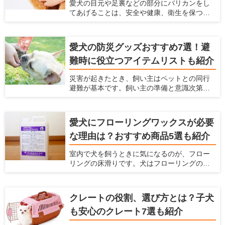
愛犬の目元や足裏などの部分にバリカンをし
にくい掃除機があれば、毎日のお掃除がラク
てあげることは、安全や健康、衛生を保つた
になると思いませんか？ 本記事では、ペット
めにもなるべくしてあげた方がよいことです
のいるご家庭に適した掃除機の選び方と、毛
が、犬が嫌がってうまく刈れない、お手入れ
が絡みにくい掃除機を紹介します。
が大変という悩みもあると思います。 サロン
愛犬の防災グッズおすすめ7選！避
でバリカンをしてもらうこともできますが、
難時に役立つアイテムリストも紹介
自宅でお手入れとしてバリカンをしてあげた
いという飼い主さんも多いと思います。そこ
災害が起きたとき、飼い主はペットとの同行
で今回は、ペット用バリカンの選び方とス
避難が基本です。飼い主の準備と意識次第
ムーズに足裏や顔の毛をケアできるおすすめ
で、避難先でのストレスやトラブルは回避で
のバリカンをご紹介します。
きます。愛犬と一緒に被災した時に備えて、
どんな防災グッズを用意しておけばよいで
愛犬にフローリングワックスが必要
しょうか。 愛犬の安全と健康を守るため、ラ
な理由は？おすすめ商品5選も紹介
イフラインの停止を想定して、今から必要な
防災グッズを備蓄しておきましょう。ここで
室内で犬を飼うときに気になるのが、フロー
は、避難生活に必要なアイテムリストとおす
リングの床滑りです。犬はフローリングの上
すめの防災グッズを紹介します。
を走り回ると、足が滑って股関節や腰を傷め
てしまう可能性があります。 愛犬と快適な空
間で過ごしたいなら、ペット対応可のフロー
クレートの役割、選び方とは？子犬
リングワックスがおすすめです。床に塗るだ
も安心のクレート7選も紹介
けで滑り止めやキズ防止効果が得られます。
この記事では、フローリングワックスを選ぶ