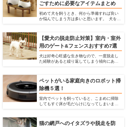
ごすために必要なアイテムまとめ
すよね。 そこで今回は、ペットカメラを選ぶ
ときのポイント5つと、おすすめのペットカメ
初めて犬を飼うとき、何から準備すれば良い
ラ4つをご紹介いたします
か悩んでしまう方は多いと思います。 犬を飼
うときには様々な準備をしなくてはなりませ
ん。食事、睡眠、排泄に使うアイテムは必ず
使うものなので、犬を飼う前に準備しておく
【愛犬の脱走防止対策】室内・室外
と慌てずに済みます。ケガや事故防止に、床
用のゲート&フェンスおすすめ7選
滑り対策や、ゲートの設置についても考えて
おくべきです。 この記事では、初めて犬を飼
犬は好奇心旺盛な生き物なので、一度脱走し
う方におすすめのアイテムを紹介するととも
た経験があると繰り返してしまう傾向にあり
に、犬を飼う前にできる室内環境の準備につ
ます。愛犬が道路に飛び出すことや段差や隙
いてもお伝えします。
間から通れないよう、脱走防止グッズを活用
しましょう。この記事では、脱走防止を考え
ペットがいる家庭向きのロボット掃
るポイントと、使い勝手の良いアイテムをま
除機５選！
とめて紹介します。
室内でペットを飼っていると、こまめに掃除
してもすぐ床が毛だらけになってしまいま
す。 このようにペットの抜け毛掃除に困って
いるなら、自動でお部屋をキレイにできるロ
ボット掃除機がおすすめ。ロボット掃除機が1
猫の網戸へのイタズラや脱走を防
台あれば、毎日の家事負担を軽減できます。