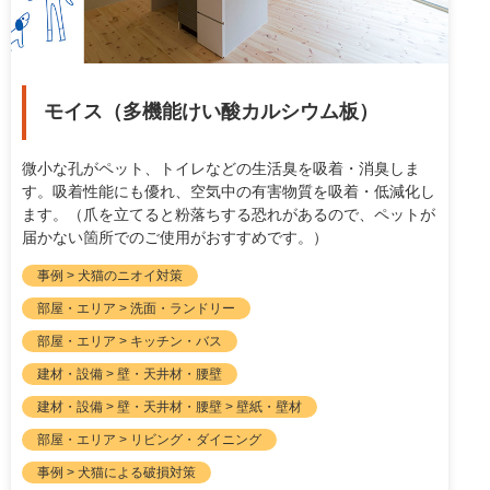
モイス（多機能けい酸カルシウム板）
微小な孔がペット、トイレなどの生活臭を吸着・消臭しま
す。吸着性能にも優れ、空気中の有害物質を吸着・低減化し
ます。（爪を立てると粉落ちする恐れがあるので、ペットが
届かない箇所でのご使用がおすすめです。）
事例 > 犬猫のニオイ対策
部屋・エリア > 洗面・ランドリー
部屋・エリア > キッチン・バス
建材・設備 > 壁・天井材・腰壁
建材・設備 > 壁・天井材・腰壁 > 壁紙・壁材
部屋・エリア > リビング・ダイニング
事例 > 犬猫による破損対策