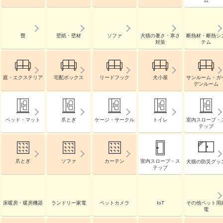
ム
畳
壁紙・壁材
ソファ
犬猫の暑さ・寒さ
断熱材・断熱シ
対策
テム
庭・エクステリア
宅配ボックス
リードフック
犬小屋
サンルーム・ガ
デンルーム
ベッド・マット
爪とぎ
ケージ・サークル
トイレ
室内スロープ・
テップ
爪とぎ
ソファ
カーテン
室内スロープ・ス
犬猫の防災グッ
テップ
床暖房・暖房機器
ランドリー家電
ペットカメラ
IoT
その他ペット用
電