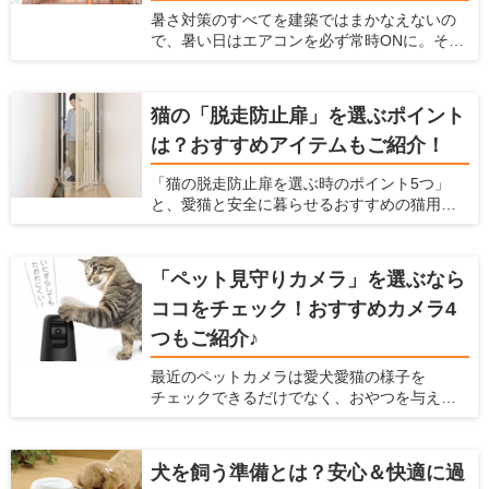
暑さ対策のすべてを建築ではまかなえないの
で、暑い日はエアコンを必ず常時ONに。そこ
で必要なのが、エアコンのエネルギーロスを
減らす建材・設備です。ポイントは「断熱に
隙間をつくらない」「空気の流れをつくる」
猫の「脱走防止扉」を選ぶポイント
の2点。電気代の節約にも。
は？おすすめアイテムもご紹介！
「猫の脱走防止扉を選ぶ時のポイント5つ」
と、愛猫と安全に暮らせるおすすめの猫用脱
走防止扉 ねこ工房『にゃんがーど』もご紹介
いたします
「ペット見守りカメラ」を選ぶなら
ココをチェック！おすすめカメラ4
つもご紹介♪
最近のペットカメラは愛犬愛猫の様子を
チェックできるだけでなく、おやつを与えら
れたり室温管理の機能が付いていたりするな
ど、プラスαな機能がついているものもありま
す。たくさんのメーカー、種類がズラリ並ん
犬を飼う準備とは？安心＆快適に過
でいて、どれを選んで良いか迷ってしまいま