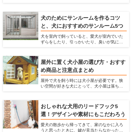
おすすめです。 ここでは、家の庭にドッグラ
ためには、壁紙に工夫するのがおすすめで
ンを作る方法がわからないという方に対し
す。 ここでは、「ペットを飼っている家にお
て、ドッグランのメリットや作り方、どんな
すすめの壁紙」を紹介するとともに、壁紙を
犬のためにサンルームを作るコツ
素材や設備を利用すればいいかまで解説しま
変えるための方法について解説します。
と、犬におすすめのサンルーム5つ
す。 犬を飼うのに最適な住宅を推進する「愛
犬家住宅」だからこそ知っている、ドッグラ
犬を室内で飼っていると、愛犬が室内でいた
ンの情報を紹介しているのでぜひ参考にして
ずらをしたり、引っかいたり、臭いが気に
くださいね！
なったり、毛がたくさん落ちてしまい掃除が
大変ですよね。 そういったお悩みを解決する
方法として、サンルームをペットスペースに
屋外に置く犬小屋の選び方・おすす
する方法があります。愛犬がふだん生活する
め商品と注意点まとめ
スペースとして、サンルームを利用すること
で様々なメリットがあります。 愛犬家住宅で
屋外で犬を飼う時には犬小屋が必要です。狭
は、日々多くのメーカーの製品をチェックを
い空間が好きな犬にとって、犬小屋は落ち着
することで、愛犬が暮らしやすいサンルーム
ける場所であり、犬小屋で寝たり、昼寝をし
の情報を収集しています。 ここでは、愛犬の
たり、休んだりします。 この犬小屋は愛犬が
ためにサンルームの設置を検討している人に
快適に過ごせるだけでなく、衛星面やお手入
対して、サンルームのメリットやサンルーム
おしゃれな犬用のリードフック5
れなど飼い主にとっても快適なものを選ぶの
を設置するときに気をつけるポイント、おす
選！デザインや素材にもこだわろう
がおすすめ。 ここでは、愛犬の犬小屋をどう
すめのメーカーなどを紹介いたします。
やって選んだらいいかわからない人、デザイ
愛犬の散歩から帰ってきて、家のなかに入ろ
ンや機能からおすすめの犬小屋を探している
うと思ったときに、鍵が見当たらなかったと
人に、おすすめの犬小屋を紹介しようと思い