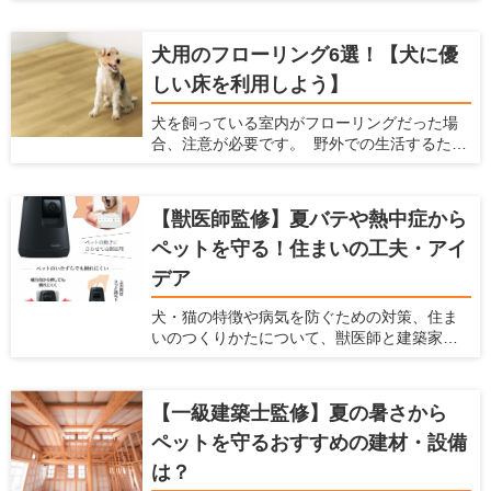
けてしまったり、床に傷がついたりと、色ん
な不都合が出てきます。 そんな時には、マッ
犬用のフローリング6選！【犬に優
トを敷くことで解決できる場合があります。
しい床を利用しよう】
ここでは、ペット用のマットを敷いた方がい
い場合と、マットを選ぶ時に注意すべきポイ
犬を飼っている室内がフローリングだった場
ント、おすすめのペット用マットを紹介しま
合、注意が必要です。 野外での生活するため
す。 あらゆるメーカーの商品をチェックして
に作られた犬の体は、フローリングの床で暮
いる、愛犬家住宅ならではの視点で解説しま
らすようにはできていません。 フローリング
すので、ぜひ参考にしてくださいね。
は犬の体にダメージを与えますし、将来の病
【獣医師監修】夏バテや熱中症から
気を引き起こす可能性もあるのです。 犬を飼
ペットを守る！住まいの工夫・アイ
われている愛犬家の方は、犬用のフローリン
グに変えることを検討してみてはいかがで
デア
しょうか。 この記事では、フローリングが犬
に与えるダメージを紹介するとともに、愛犬
犬・猫の特徴や病気を防ぐための対策、住ま
家住宅だからこそわかる「犬に優しいフロー
いのつくりかたについて、獣医師と建築家の
リング」を紹介します。
先生に伺いました。
【一級建築士監修】夏の暑さから
ペットを守るおすすめの建材・設備
は？