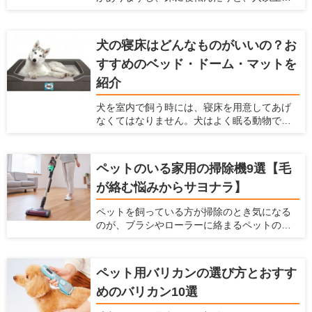
家の素材に直接触れる機会が多くなります。
最近では、アレルギーを持つペットも多く
なっているので、体に悪影響がある塗料はで
犬の寝床はどんなものがいいの？お
きるだけ避けなくてはなりません。それだけ
すすめのベッド・ドーム・マットを
でなく、塗料は耐久性、メンテナンス性、安
全性などを考慮する必要があります。 ここで
紹介
は、塗料の役割や種類、特徴、ペットを飼っ
ている家に利用すべき塗料を紹介します。
犬を室内で飼う時には、寝床を用意してあげ
なくてはなりません。犬はよく眠る動物です
し、寝床によって睡眠の質を高めることがで
きるからです。 現在ではベッドやドーム、
マット、サークルなど、たくさんのペット用
ペットのいる家用の掃除機9選【毛
の寝床が販売されています。愛犬家住宅で
が絡む悩みからサヨナラ】
は、犬が快適な寝床に関しての情報を日々
チェックしています。 ここでは犬用の寝床を
ペットを飼っている方が掃除のとき気になる
作りたいけど、どんなものを選んだらよい
のが、ブラシやローラーに絡まるペットの抜
か、どんな場所に設置したらよいかわからな
け毛です。そのまま使い続けてしまうと、掃
い人に対して、犬の寝床を解説します。 寝床
除機の吸引力が低下し、操作性するだけでな
にはどんな素材がよいのか、どんな場所に寝
く故障の原因となります。 掃除機のみなら
床を置くのがよいのかなど、幅広い情報をま
ペット用バリカンの選び方とおすす
ず、お掃除ワイパーや粘着ローラーを駆使し
とめましたので参考にしてください。
めのバリカン10選
て抜け毛対策に日々奮闘されている方も多い
ことだと思います。もし、ペットの毛が絡み