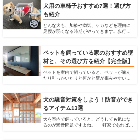
のフードを吐き出したり、むせたりしてしま
性やコストパフォーマンスに期待大です！
犬用の車椅子おすすめ7選！選び方
います。 そのようなときは、犬にとって食べ
も紹介
やすい姿勢が保てるご飯台を検討してみま
しょう。老犬や気管の弱い犬のサポートにも
どんな犬も、加齢や病気、ケガなどを理由に
役立ちます。 この記事では、ご飯台を使うメ
足腰が弱くなる時期がやってきます。歩行が
リットと選び方、おすすめのアイテムを7つ紹
困難になり、思うように動けなくなったとき
介します。
に役立つのが犬用車椅子です。 愛犬と飼い主
さんにとって、少しの距離でも一緒に歩ける
ペットを飼っている家のおすすめ壁
時間は貴重です。たとえ体が不自由であって
材と、その選び方を紹介【完全版】
も、犬用車椅子があれば愛犬の意思で行きた
い場所に移動できます。 寝たきりを予防する
ペットを室内で飼っていると、ペットが噛ん
ために、体力づくりの一環として犬用車椅子
だり引っかいたりと何かと壁が傷みやすいで
を利用するのも一つの方法です。この記事で
すし、ペットの汚れが付きやすいですよね。
は、犬用車椅子の選び方を説明するととも
ペットの臭いが染みついたり、ペットの鳴き
に、おすすめの製品7つを紹介します。
声が周りに漏れたりするのも、壁が原因のこ
犬の騒音対策をしよう！防音ができ
とがあります。 だからこそ、ペットを飼う時
るアイテム13選
にはこういった悩みを解決してくれる壁材を
選ぶ必要があります。 この記事では、ペット
犬を室内で飼っていると、どうしても気にな
を飼う家におすすめの壁材を紹介するととも
るのが騒音問題ですよね。 一軒家であれば周
に、愛犬家住宅だからこそ知っている壁材の
辺の住民、マンションであれば隣の部屋や下
選び方を解説します。
の階の住民から苦情が来る可能性がありま