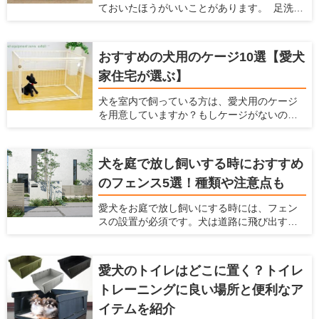
ておいたほうがいいことがあります。 足洗い
提案している愛犬家住宅だからこその視点
場は室内犬を外で散歩させたり、庭で遊ばせ
で、カーペットの選び方やおすすめのカー
たりする場合に、家に入る前に庭で脚を洗え
ペットを紹介します。カーペットを探してい
て便利です。しかし、足洗い場はただ設置す
る人はぜひ参考にしてくださいね！
おすすめの犬用のケージ10選【愛犬
るだけだと後々不都合が起こったり、それが
家住宅が選ぶ】
原因で使わなくなったりします。 ここでは、
犬と暮らすための住宅の情報を提供している
犬を室内で飼っている方は、愛犬用のケージ
愛犬家住宅ならではの視点で、足洗い場に必
を用意していますか？もしケージがないので
要な設備や注意点、おすすめの足洗い場など
したら、犬用ケージを準備してあげましょ
を紹介します。
う。 室内だからケージはいらないだろうと考
えていたら、犬にとってはとてもマイナスに
犬を庭で放し飼いする時におすすめ
なっているかもしれませんよ。 ここでは、犬
のフェンス5選！種類や注意点も
にとってケージが大事な理由とケージの種類
や選び方、おすすめの犬用ケージを紹介しよ
愛犬をお庭で放し飼いにする時には、フェン
うと思います。これまでにたくさんの愛犬家
スの設置が必須です。犬は道路に飛び出すこ
を見てきた「愛犬家住宅」の視点で、犬用の
とがありますし、通行人に吠えたり、噛みつ
ケージを厳選しますのでぜひ参考にしてくだ
いたりすることもあるからです。 しっかりと
さい。
したフェンスを設置することで、犬が車にひ
愛犬のトイレはどこに置く？トイレ
かれることを防げますし、通行人への迷惑も
トレーニングに良い場所と便利なア
防げます。 ただ、庭で放し飼いをする時には
どんなフェンスを選べばいいか、どんなポイ
イテムを紹介
ントに注意すればいいかなどわからないと思