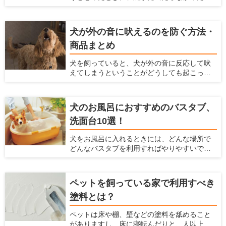
いうことがありませんか？ そんなときにカバ
ます。
ンに手を伸ばすと、リードを落としてしまい
ワンちゃんが走り回ってしまったということ
犬が外の音に吠えるのを防ぐ方法・
もあるのではないでしょうか？ 玄関の脇に
商品まとめ
リードフックがあれば、リードフックにリー
ドをかけることで両手を空けられ、そんな事
犬を飼っていると、犬が外の音に反応して吠
態を避けられます。 ここでは、設置しておけ
えてしまうということがどうしても起こって
ばとても便利なリードフックやおすすめリー
しまいます。犬が吠える声は大きいので、周
ドフックとメーカー、リードフックの選び方
囲の住人に対して迷惑をかけてしまうかもし
や設置がおすすめの場所を紹介します。
れません。 ですが、犬が外の音に反応して吠
犬のお風呂におすすめのバスタブ、
えるのをなるべく抑える方法があります。こ
洗面台10選！
こでは、犬が外の音に反応して吠えてしまう
のを防ぐ方法、商品を紹介します。
犬をお風呂に入れるときには、どんな場所で
どんなバスタブを利用すればやりやすいで
しょうか？ 初めてお風呂に入れる場合や、今
のバスタブに不満があるような人に対して、
お風呂の選び方、おすすめの犬用のバスタブ
ペットを飼っている家で利用すべき
や洗面台を紹介します。 また、犬をお風呂に
塗料とは？
入れる方法や注意点などは、「犬のお風呂の
入れ方を解説！お風呂場のポイントも【初心
ペットは床や棚、壁などの塗料を舐めること
者向け】」の記事で解説していますので、は
がありますし、床に寝転んだりと、人以上に
じめての方は参考にしてみてくださいね。