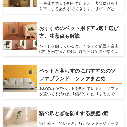
一戸建てで犬を飼っていると、犬は階段を上
やその使い方を解説するとともに、おすすめ
り下りする必要がでてきます。リビングとは
のステップを紹介しようと思います。
別の階に寝室があって、犬と一緒に寝ている
場合などは、犬も階段を上り下りしなくては
ならないのです。 しかし、この階段の上り下
おすすめのペット用ドア5選！選び
りは、犬にとって大きな危険をはらんでいま
方、注意点も解説
す。早く対策をしておかないと、犬の体に大
きなダメージを与えることになってしまいま
ペットを飼っていると、ペットが部屋を自由
す。 ここでは、犬が階段に入るのを防ぐ柵
に行き来するために、扉を開けておかなくて
と、階段が犬に及ぼすダメージやリスクを解
はいけません。 開けっ放しでは冷暖房効果が
説します。
弱まってしまいますし、別の部屋にペットの
トイレをおいている時には、部屋に臭いが
ペットと暮らすのにおすすめのソ
入ってきてしまいます。 かといって閉めてお
ファブランド、ソファまとめ
いても、ペットが移動したいという時に毎回
開け閉めしなくてはならず、面倒ですよね。
お家のなかでペットを飼っていると、ソファ
そんなときには、ペット用ドアを設置するの
を置いても汚れたり傷がついたりするのでソ
がおすすめです。 ペット用ドアとは、通常の
ファを置くかどうか悩んでしまうかもしれま
扉や壁にペットが通るだけの広さの出入り口
せん。 ですがリビングにソファがあると寛げ
を付ける方法です。扉を閉じた状態でも、
ますし便利です。もしペットを飼っている方
ペットがお部屋を自由に行き来ができるの
猫の爪とぎを防止する腰壁5選
がソファを購入するなら、ソファもペットに
で、とても便利です。 ここでは、おすすめ商
合わせて選ぶ必要があります。 ここでは、
品を紹介するとともに、ペット用ドアの知ら
猫と暮らしていると、猫がソファーやテーブ
ペットと快適に使えるソファの選び方、お手
れざるメリット、ペット用ドアの種類を紹介