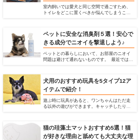
います。ここでは、犬を庭で放し飼いすると
室内飼いでは愛犬と同じ空間で過ごすため、
きにおすすめのフェンスを紹介するととも
トイレをどこに置くべきか悩んでしまうこと
に、放し飼いするときに気をつけるべきこと
があると思います。限られたスペースの中
を紹介します。
で、トイレのトレーニングに適していて、愛
犬も飼い主もストレスを感じにくい場所はあ
ペットに安全な消臭剤５選！安心で
るのでしょうか。 自宅の間取りや掃除のしや
きる成分でニオイを撃退しよう♪
すさを考慮しつつ、トイレ関連のアイテムや
トイレの置き方を工夫すれば、ベストな場所
ペットとの暮らしにおいて、お部屋のニオイ
が見つかるはずです。この記事では、愛犬が
問題は避けて通れないものです。 最近ではさ
好むトイレの条件とおすすめの場所、トイレ
まざまな消臭アイテムが販売されています
グッズについて紹介します。
が、 やはり飼い主さんとしては「ペットに安
全かどうか」で選びたいですよね。 今回は
犬用のおすすめ玩具を5タイプ12ア
「ペットがいるご家庭でも安心して使える消
イテムで紹介！
臭剤」を5つご紹介します。
遊ぶ時に玩具があると、ワンちゃんはただ走
る以外の遊びができます。キャッチしたり、
ジャンプしたりと、普段しないような動きが
できるので喜ぶこと間違いなしです！ 他に
も、玩具は愛犬、飼い主のどちらにとっても
猫の珪藻土マットおすすめ5選！猫
様々なメリットがあります。 ここでは、犬と
が好きな理由と舐めても大丈夫な理
の生活の情報を紹介している「愛犬家住宅」