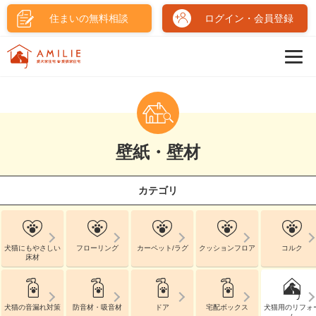
住まいの無料相談
ログイン・会員登録
壁紙・壁材
カテゴリ
犬猫にもやさしい
フローリング
カーペット/ラグ
クッションフロア
コルク
床材
犬猫の音漏れ対策
防音材・吸音材
ドア
宅配ボックス
犬猫用のリフォ