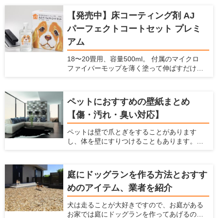
【発売中】床コーティング剤 AJ
パーフェクトコートセット プレミ
アム
18〜20畳用、容量500ml。 付属のマイクロ
ファイバーモップを薄く塗って伸ばすだけで
コーティングできます。 ガラスの薄い膜が、
床の滑りを防止し、愛犬の怪我を防止しま
す。また、床・壁・家具のキズ・汚れを防止
ペットにおすすめの壁紙まとめ
できます。 ナノコンポジット技術による「ガ
【傷・汚れ・臭い対応】
ラスの薄膜」が、床・壁・家具などの表面を
コーティング。塗るだけで床の滑りを防ぎ、
ペットは壁で爪とぎをすることがあります
キズ・汚れから守ります。 従来品より防滑性
し、体を壁にすりつけることもあります。ま
能30％向上。 メンテナンス不要で、長期間効
た、猫は壁伝いにジャンプすることが多いで
果が持続します。これ1本で愛犬家の住まいの
すよね。 犬や猫などのペットを飼っている
悩みを解決します。
と、こういった行動によって壁に傷がついた
庭にドッグランを作る方法とおすす
り、壁紙をはがされたり、壁に汚れやニオイ
めのアイテム、業者を紹介
が染みついてしまったりします。 壁紙をすぐ
に交換しなくてはならないことも多いです
犬は走ることが大好きですので、お庭がある
し、家中にペットの臭いが漂うという状態に
お家では庭にドッグランを作ってあげるのが
なってしまいます。これらの悩みを解消する