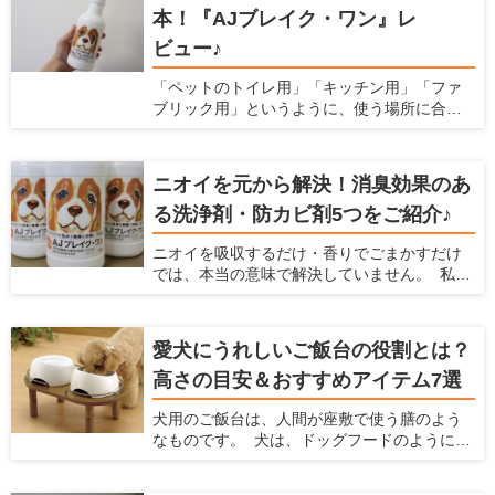
本！『AJブレイク・ワン』レ
すめの敷布団8つとその選び方について解説し
ます。
ビュー♪
「ペットのトイレ用」「キッチン用」「ファ
ブリック用」というように、使う場所に合わ
せて洗剤を用意すると掃除用品がごちゃご
ちゃ多くなりがちですよね。実は「これ１本
でキッチンからペット用品まで幅広く使え
ニオイを元から解決！消臭効果のあ
る」というオールマイティーな洗浄剤がある
る洗浄剤・防カビ剤5つをご紹介♪
んです♪しかも、洗浄だけでなく除菌消臭効果
もあって更に安全性が高いという優れもの！
ニオイを吸収するだけ・香りでごまかすだけ
今回は洗浄剤『AJブレイク・ワン』を、わた
では、本当の意味で解決していません。 私た
くし勝部が実際に使ってのレポートと共にご
ち人間にとって無臭でも、嗅覚の鋭い愛犬や
紹介いたします！
愛猫にとっては臭うままかもしれませんよ
ね。 なにより、ニオイが発生しているという
愛犬にうれしいご飯台の役割とは？
ことはウイルスや雑菌が繁殖していて不衛生
高さの目安＆おすすめアイテム7選
になっている恐れがあるのです。 除菌効果や
菌の繁殖を抑制する効果がある洗浄剤で掃除
犬用のご飯台は、人間が座敷で使う膳のよう
をすれば、原因からニオイを解消できます。
なものです。 犬は、ドッグフードのように簡
今回は、「ニオイを元から解決する」効果の
単に飲み込めるサイズの食べ物は噛まずに丸
ある洗浄剤を5つご紹介いたします。 業務用と
飲みします。慌てて食べてしまうと、未消化
しても使用されているものもあり、その安全