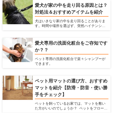
す。 犬を飼っている時の騒音問題に対策する
愛犬が家の中を走り回る原因とは？
ための方法、商品をここでは紹介します。
対処法＆おすすめアイテムを紹介
犬はいきなり家の中を走り回ることがありま
す。時間や場所を選ばず、突然ハイテンショ
ンになるため、驚いてしまう飼い主さんも多
いと思います。マンションだと下の階の住人
への迷惑が気になりますし、鳴いたり唸った
愛犬専用の洗面化粧台をご存知です
りしながら走ると近所への迷惑も気になりま
か？？
す。何より愛犬の健康に問題ないか心配にな
ると思います。この記事では、犬が家の中を
ペット専用の洗面化粧台で楽々シャンプーが
走り回るいくつかの原因を説明するととも
できます。
に、具体的な対処法を解説します。
ペット用マットの選び方、おすすめ
マットを紹介【防滑・防音・使い勝
手をチェック】
ペットを飼っているお家では、マットを敷い
た方がいいのでしょうか？ ペットをフローリ
ングで飼っていると、ペットの体に負担をか